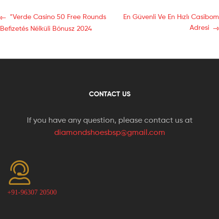
“Verde Casino 50 Free Rounds
En Güvenli Ve En Hızlı Casibom
Adresi
Befizetés Nélküli Bónusz 2024
CONTACT US
If you have any question, please contact us at
diamondshoesbsp@gmail.com
+91-96307 20500