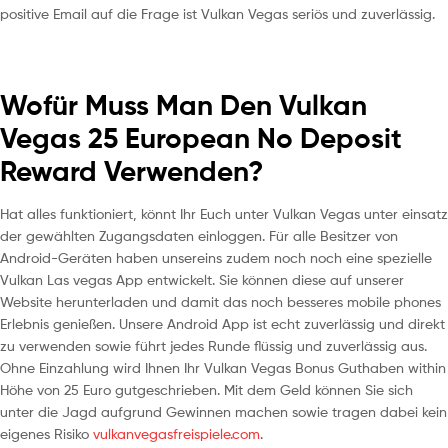
positive Email auf die Frage ist Vulkan Vegas seriös und zuverlässig.
Wofür Muss Man Den Vulkan
Vegas 25 European No Deposit
Reward Verwenden?
Hat alles funktioniert, könnt Ihr Euch unter Vulkan Vegas unter einsatz
der gewählten Zugangsdaten einloggen. Für alle Besitzer von
Android-Geräten haben unsereins zudem noch noch eine spezielle
Vulkan Las vegas App entwickelt. Sie können diese auf unserer
Website herunterladen und damit das noch besseres mobile phones
Erlebnis genießen. Unsere Android App ist echt zuverlässig und direkt
zu verwenden sowie führt jedes Runde flüssig und zuverlässig aus.
Ohne Einzahlung wird Ihnen Ihr Vulkan Vegas Bonus Guthaben within
Höhe von 25 Euro gutgeschrieben. Mit dem Geld können Sie sich
unter die Jagd aufgrund Gewinnen machen sowie tragen dabei kein
eigenes Risiko
vulkanvegasfreispiele.com
.