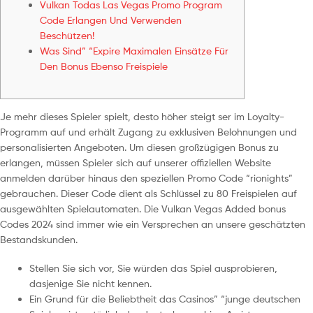
Vulkan Todas Las Vegas Promo Program
Code Erlangen Und Verwenden
Beschützen!
Was Sind” “Expire Maximalen Einsätze Für
Den Bonus Ebenso Freispiele
Je mehr dieses Spieler spielt, desto höher steigt ser im Loyalty-
Programm auf und erhält Zugang zu exklusiven Belohnungen und
personalisierten Angeboten. Um diesen großzügigen Bonus zu
erlangen, müssen Spieler sich auf unserer offiziellen Website
anmelden darüber hinaus den speziellen Promo Code “rionights”
gebrauchen. Dieser Code dient als Schlüssel zu 80 Freispielen auf
ausgewählten Spielautomaten. Die Vulkan Vegas Added bonus
Codes 2024 sind immer wie ein Versprechen an unsere geschätzten
Bestandskunden.
Stellen Sie sich vor, Sie würden das Spiel ausprobieren,
dasjenige Sie nicht kennen.
Ein Grund für die Beliebtheit das Casinos” “junge deutschen