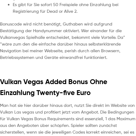
Es gibt für Sie sofort 50 Freispiele ohne Einzahlung bei
Registrierung für Dead or Alive 2.
Bonuscode wird nicht benötigt, Guthaben wird aufgrund
Bestätigung der Handynummer aktiviert. Wer einander für die
Vulkanvegas Spielhalle entscheidet, bekommt viele Vorteile. Da”
“wäre zum den die einfache darüber hinaus selbsterklärende
Navigation bei meiner Webseite, perish durch allen Browsern,
Betriebssystemen und Geräte einwandfrei funktioniert.
Vulkan Vegas Added Bonus Ohne
Einzahlung Twenty-five Euro
Man hat sie hier darüber hinaus dort, nutzt Sie direkt im Website von
Vulkan Las vegas und profitiert jetzt vom Angebot. Die Bedingungen
für Vulkan Vegas Bonus Requirements sind essenziell, 1 das Maximum
aus den Angeboten über schöpfen. Spieler sollten zunächst
sicherstellen, wenn sie die jeweiligen Codes korrekt einreichen, sei es