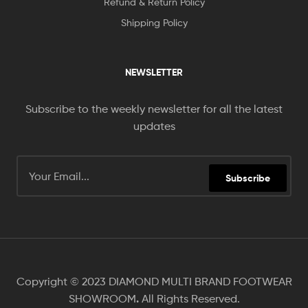
Refund & Return Policy
Shipping Policy
NEWSLETTER
Subscribe to the weekly newsletter for all the latest
updates
Subscribe
Copyright © 2023 DIAMOND MULTI BRAND FOOTWEAR
.
SHOWROOM
All Rights Reserved.