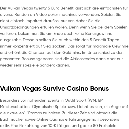
Der Vulkan Vegas twenty 5 Euro Benefit lässt sich are einfachsten für
diverse Runden an Video poker machines verwenden. Spielen Sie
nicht einfach impaired drauflos, nur von daher Sie die
Umsatzbedingungen erfüllen wollen. Denn wenn Sie bei dem Spielen
verlieren, bekommen Sie am Ende auch keine Bonusgewinne
ausgezahlt. Deshalb sollten Sie auch within den 5 Benefit Tagen
immer konzentriert auf Sieg zocken. Das sorgt für maximale Gewinne
und erhöht die Chancen auf den Goldmine. Im Unterschied zu den
genannten Bonusangeboten sind die Aktionscodes dann aber nur
wieder sehr spezielle Sonderaktionen.
Vulkan Vegas Survive Casino Bonus
Besonders vor nahenden Events in Outfit Sport (WM, EM,
Meisterschaften, Olympische Spiele, usw. ) lohnt es sich, ein Auge auf
die aktuellen” “Promos zu halten. Zu dieser Zeit sind oftmals die
Buchmacher sowie Online Casinos erfahrungsgemäß besonders
aktiv. Eine Einzahlung von 10 € tätigen und ganze 80 Freispiele