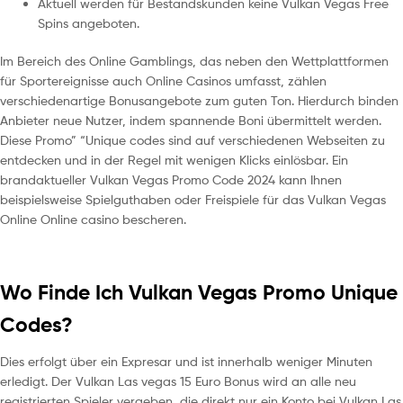
Aktuell werden für Bestandskunden keine Vulkan Vegas Free
Spins angeboten.
Im Bereich des Online Gamblings, das neben den Wettplattformen
für Sportereignisse auch Online Casinos umfasst, zählen
verschiedenartige Bonusangebote zum guten Ton. Hierdurch binden
Anbieter neue Nutzer, indem spannende Boni übermittelt werden.
Diese Promo” “Unique codes sind auf verschiedenen Webseiten zu
entdecken und in der Regel mit wenigen Klicks einlösbar. Ein
brandaktueller Vulkan Vegas Promo Code 2024 kann Ihnen
beispielsweise Spielguthaben oder Freispiele für das Vulkan Vegas
Online Online casino bescheren.
Wo Finde Ich Vulkan Vegas Promo Unique
Codes?
Dies erfolgt über ein Expresar und ist innerhalb weniger Minuten
erledigt. Der Vulkan Las vegas 15 Euro Bonus wird an alle neu
registrierten Spieler vergeben, die direkt nur ein Konto bei Vulkan Las