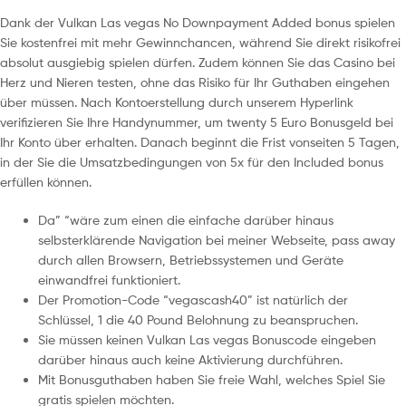
Dank der Vulkan Las vegas No Downpayment Added bonus spielen
Sie kostenfrei mit mehr Gewinnchancen, während Sie direkt risikofrei
absolut ausgiebig spielen dürfen. Zudem können Sie das Casino bei
Herz und Nieren testen, ohne das Risiko für Ihr Guthaben eingehen
über müssen. Nach Kontoerstellung durch unserem Hyperlink
verifizieren Sie Ihre Handynummer, um twenty 5 Euro Bonusgeld bei
Ihr Konto über erhalten. Danach beginnt die Frist vonseiten 5 Tagen,
in der Sie die Umsatzbedingungen von 5x für den Included bonus
erfüllen können.
Da” “wäre zum einen die einfache darüber hinaus
selbsterklärende Navigation bei meiner Webseite, pass away
durch allen Browsern, Betriebssystemen und Geräte
einwandfrei funktioniert.
Der Promotion-Code “vegascash40” ist natürlich der
Schlüssel, 1 die 40 Pound Belohnung zu beanspruchen.
Sie müssen keinen Vulkan Las vegas Bonuscode eingeben
darüber hinaus auch keine Aktivierung durchführen.
Mit Bonusguthaben haben Sie freie Wahl, welches Spiel Sie
gratis spielen möchten.