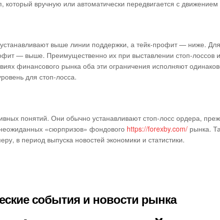
п, который вручную или автоматически передвигается с движением
 устанавливают выше линии поддержки, а тейк-профит — ниже. Для
рофит — выше. Преимущественно их при выставлении стоп-лоссов и
иях финансового рынка оба эти ограничения исполняют одинако
уровень для стоп-лосса.
ивных понятий. Они обычно устанавливают стоп-лосс ордера, пре
от неожиданных «сюрпризов» фондового
https://forexby.com/
рынка. Та
ру, в период выпуска новостей экономики и статистики.
еские события и новости рынка