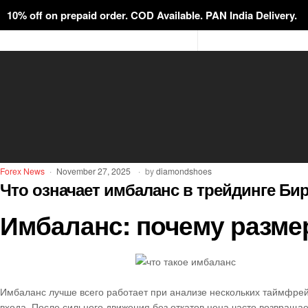
10% off on prepaid order. COD Available. PAN India Delivery.
Forex News
November 27, 2025
by
diamondshoes
Что означает имбаланс в трейдинге Би
Имбаланс: почему разме
Имбаланс лучше всего работает при анализе нескольких таймфрей
входа. После сильного движения без откатов цена часто возвращает