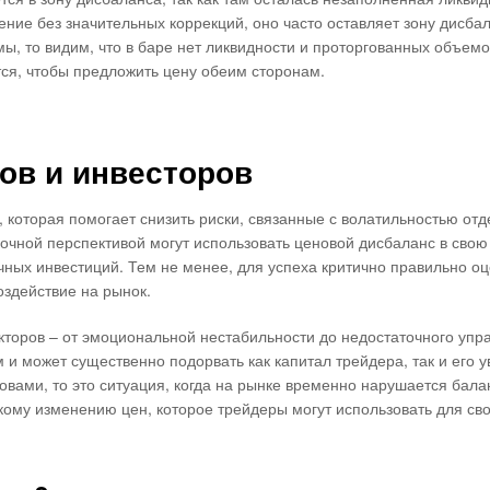
ние без значительных коррекций, оно часто оставляет зону дисбал
ы, то видим, что в баре нет ликвидности и проторгованных объемо
тся, чтобы предложить цену обеим сторонам.
ов и инвесторов
которая помогает снизить риски, связанные с волатильностью от
рочной перспективой могут использовать ценовой дисбаланс в свою
ых инвестиций. Тем не менее, для успеха критично правильно оц
здействие на рынок.
кторов – от эмоциональной нестабильности до недостаточного упр
и может существенно подорвать как капитал трейдера, так и его у
ловами, то это ситуация, когда на рынке временно нарушается бал
кому изменению цен, которое трейдеры могут использовать для сво