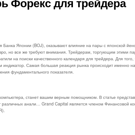
ь Форекс для трейдера
я Банка Японии (BOJ), оказывают влияние на пары с японской йен
ро, но все же требуют внимания. Трейдерам, торгующим этими па
атили на поиски качественного календаря для трейдера. Для того,
м индикатор. Самая большая реакция рынка происходит именно на
чения фундаментального показателя.
 компьютера, станет вашим верным помощником. В статье предста
т различных анали… Grand Capital является членом Финансовой ко
R).