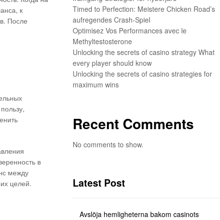
Timed to Perfection: Meistere Chicken Road’s
анса, к
aufregendes Crash-Spiel
в. После
Optimisez Vos Performances avec le
Methyltestosterone
Unlocking the secrets of casino strategy What
every player should know
Unlocking the secrets of casino strategies for
maximum wins
дельных
 пользу,
Recent Comments
енить
No comments to show.
авления
веренность в
анс между
Latest Post
их целей.
Avslöja hemligheterna bakom casinots