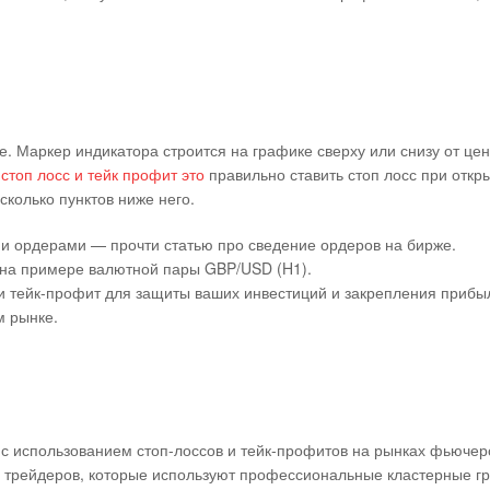
. Маркер индикатора строится на графике сверху или снизу от цен
к
стоп лосс и тейк профит это
правильно ставить стоп лосс при откр
сколько пунктов ниже него.
и ордерами — прочти статью про сведение ордеров на бирже.
на примере валютной пары GBP/USD (H1).
с и тейк-профит для защиты ваших инвестиций и закрепления прибы
м рынке.
 использованием стоп-лоссов и тейк-профитов на рынках фьючерс
я трейдеров, которые используют профессиональные кластерные г