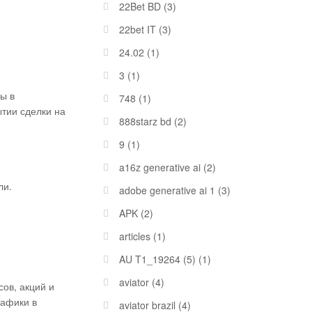
22Bet BD
(3)
22bet IT
(3)
24.02
(1)
3
(1)
ы в
748
(1)
ытии сделки на
888starz bd
(2)
9
(1)
a16z generative ai
(2)
ли.
adobe generative ai 1
(3)
APK
(2)
articles
(1)
AU T1_19264 (5)
(1)
aviator
(4)
ов, акций и
рафики в
aviator brazil
(4)