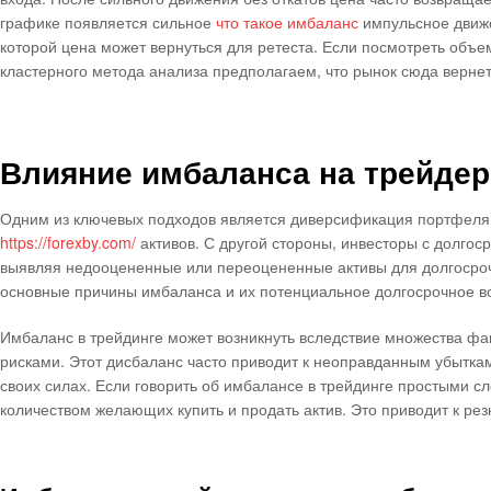
графике появляется сильное
что такое имбаланс
импульсное движе
которой цена может вернуться для ретеста. Если посмотреть объем
кластерного метода анализа предполагаем, что рынок сюда верне
Влияние имбаланса на трейдер
Одним из ключевых подходов является диверсификация портфеля, 
https://forexby.com/
активов. С другой стороны, инвесторы с долгос
выявляя недооцененные или переоцененные активы для долгосрочн
основные причины имбаланса и их потенциальное долгосрочное во
Имбаланс в трейдинге может возникнуть вследствие множества фа
рисками. Этот дисбаланс часто приводит к неоправданным убыткам 
своих силах. Если говорить об имбалансе в трейдинге простыми с
количеством желающих купить и продать актив. Это приводит к рез