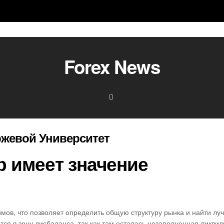
Forex News
ржевой Университет
р имеет значение
мов, что позволяет определить общую структуру рынка и найти лу
ся в зону дисбаланса, так как там осталась незаполненная ликвидн