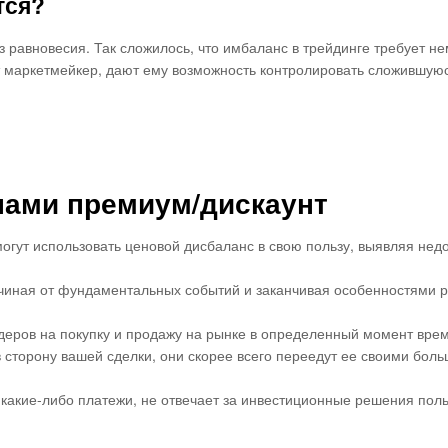
тся?
з равновесия. Так сложилось, что имбаланс в трейдинге требует н
т маркетмейкер, дают ему возможность контролировать сложившую
онами премиум/дискаунт
могут использовать ценовой дисбаланс в свою пользу, выявляя не
ачиная от фундаментальных событий и заканчивая особенностями 
деров на покупку и продажу на рынке в определенный момент вре
 сторону вашей сделки, они скорее всего переедут ее своими бол
т какие-либо платежи, не отвечает за инвестиционные решения пол