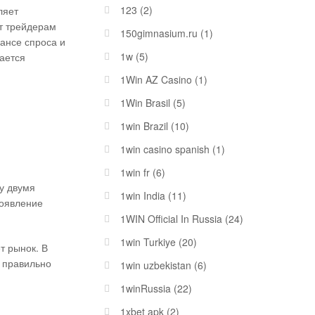
123
(2)
ляет
т трейдерам
150gimnasium.ru
(1)
ансе спроса и
1w
(5)
ается
1Win AZ Casino
(1)
1Win Brasil
(5)
1win Brazil
(10)
1win casino spanish
(1)
1win fr
(6)
у двумя
1win India
(11)
роявление
1WIN Official In Russia
(24)
1win Turkiye
(20)
т рынок. В
и правильно
1win uzbekistan
(6)
1winRussia
(22)
1xbet apk
(2)