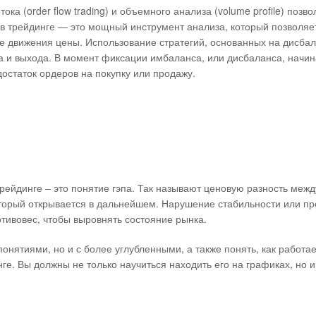
а (order flow trading) и объемного анализа (volume profile) позво
 в трейдинге — это мощный инструмент анализа, который позволяе
 движения цены. Использование стратегий, основанных на дисбал
а и выхода. В момент фиксации имбаланса, или дисбаланса, начин
остаток ордеров на покупку или продажу.
ейдинге – это понятие гэпа. Так называют ценовую разность межд
который открывается в дальнейшем. Нарушение стабильности или п
отивовес, чтобы выровнять состояние рынка.
онятиями, но и с более углубленными, а также понять, как работае
нге. Вы должны не только научиться находить его на графиках, но 