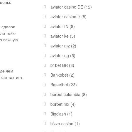
 цены.
aviator casino DE
(12)
aviator casino fr
(8)
aviator IN
(8)
 сделок
ли тейк-
aviator ke
(5)
во важную
aviator mz
(2)
aviator ng
(5)
b1bet BR
(3)
жде чем
Bankobet
(2)
кая тактига
Basaribet
(23)
bbrbet colombia
(8)
bbrbet mx
(4)
Bigclash
(1)
bizzo casino
(1)