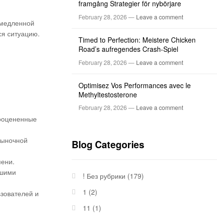
framgång Strategier för nybörjare
February 28, 2026 —
Leave a comment
емедленной
ся ситуацию.
Timed to Perfection: Meistere Chicken
Road’s aufregendes Crash-Spiel
February 28, 2026 —
Leave a comment
Optimisez Vos Performances avec le
Methyltestosterone
February 28, 2026 —
Leave a comment
дооцененные
рыночной
Blog Categories
мени.
ьшими
! Без рубрики
(179)
1
(2)
ьзователей и
11
(1)