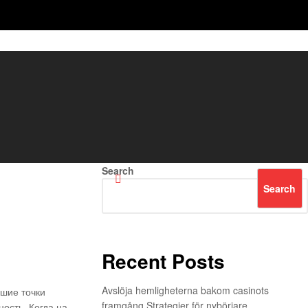
Search
Search
Recent Posts
Avslöja hemligheterna bakom casinots
чшие точки
framgång Strategier för nybörjare
ость. Когда на