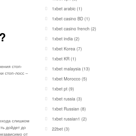
1xbet arabic
(1)
1xbet casino BD
(1)
1xbet casino french
(2)
?
1xbet india
(2)
1xbet Korea
(7)
1xbet KR
(1)
нения стоп-
1xbet malaysia
(13)
и стоп-лосс –
1xbet Morocco
(5)
1xbet pt
(9)
1xbet russia
(3)
1xbet Russian
(8)
1xbet russian1
(2)
дохода слишком
ть дойдет до
22bet
(3)
независимо от