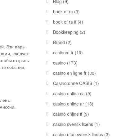
Blog
(9)
book of ra
(3)
book of ra it
(4)
Bookkeeping
(2)
Brand
(2)
ой. Эти пары
casibom tr
(19)
рами, следует
 чтобы открыть
casino
(173)
 те события,
casino en ligne fr
(30)
Casino ohne OASIS
(1)
casino onlina ca
(9)
влены
casino online ar
(13)
миссии,
casinò online it
(9)
casino svensk licens
(1)
casino utan svensk licens
(3)