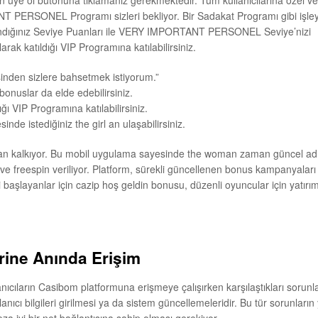
an üye ol butonuna tıklamanız gerekmektedir. Tüm kullanıcılarına özel ve
PERSONEL Programı sizleri bekliyor. Bir Sadakat Programı gibi işle
azandığınız Seviye Puanları ile VERY IMPORTANT PERSONEL Seviye’nizi
arak katıldığı VIP Programına katılabilirsiniz.
inden sizlere bahsetmek istiyorum.”
bonuslar da elde edebilirsiniz.
ğı VIP Programına katılabilirsiniz.
de istediğiniz the girl an ulaşabilirsiniz.
adan kalkıyor. Bu mobil uygulama sayesinde the woman zaman güncel a
ve freespin veriliyor. Platform, sürekli güncellenen bonus kampanyaları
başlayanlar için cazip hoş geldin bonusu, düzenli oyuncular için yatırı
rine Anında Erişim
nıcıların Casibom platformuna erişmeye çalışırken karşılaştıkları sorunlar
llanıcı bilgileri girilmesi ya da sistem güncellemeleridir. Bu tür sorunla