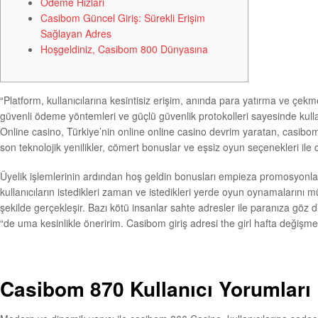
Ödeme Hızları
Casibom Güncel Giriş: Sürekli Erişim
Sağlayan Adres
Hoşgeldiniz, Casibom 800 Dünyasına
“Platform, kullanıcılarına kesintisiz erişim, anında para yatırma ve çek
güvenli ödeme yöntemleri ve güçlü güvenlik protokolleri sayesinde kulla
Online casino, Türkiye’nin online online casino devrim yaratan, casibom
son teknolojik yenilikler, cömert bonuslar ve eşsiz oyun seçenekleri ile d
Üyelik işlemlerinin ardından hoş geldin bonusları empieza promosyonla
kullanıcıların istedikleri zaman ve istedikleri yerde oyun oynamalarını m
şekilde gerçekleşir. Bazı kötü insanlar sahte adresler ile paranıza gö
“de uma kesinlikle öneririm. Casibom giriş adresi the girl hafta değişmekte
Casibom 870 Kullanıcı Yorumları