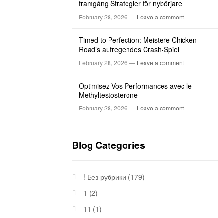
framgång Strategier för nybörjare
February 28, 2026 —
Leave a comment
Timed to Perfection: Meistere Chicken
Road’s aufregendes Crash-Spiel
February 28, 2026 —
Leave a comment
Optimisez Vos Performances avec le
Methyltestosterone
February 28, 2026 —
Leave a comment
Blog Categories
! Без рубрики
(179)
1
(2)
11
(1)