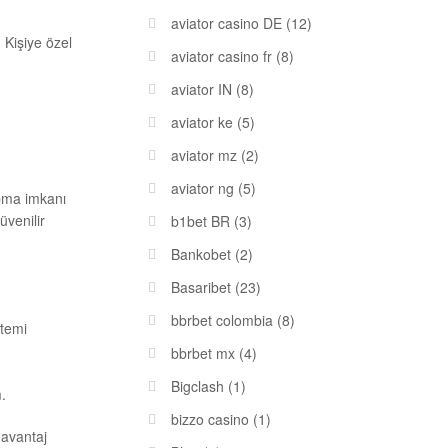
aviator casino DE
(12)
 Kişiye özel
aviator casino fr
(8)
aviator IN
(8)
aviator ke
(5)
aviator mz
(2)
aviator ng
(5)
apma imkanı
üvenilir
b1bet BR
(3)
Bankobet
(2)
Basaribet
(23)
bbrbet colombia
(8)
ntemi
bbrbet mx
(4)
Bigclash
(1)
.
bizzo casino
(1)
 avantaj