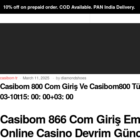
10% off on prepaid order. COD Available. PAN India Delivery.
casibom tr
March 11, 2025
by
diamondshoes
Casibom 800 Com Giriş Ve Casibom800 Tür
03-10t15: 00: 00+03: 00
Casibom 866 Com Giriş Em
Online Casino Devrim Günce