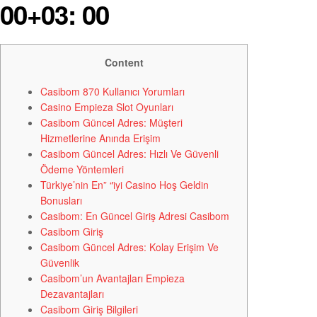
00+03: 00
Content
Casibom 870 Kullanıcı Yorumları
Casino Empieza Slot Oyunları
Casibom Güncel Adres: Müşteri
Hizmetlerine Anında Erişim
Casibom Güncel Adres: Hızlı Ve Güvenli
Ödeme Yöntemleri
Türkiye’nin En” “i̇yi Casino Hoş Geldin
Bonusları
Casibom: En Güncel Giriş Adresi Casibom
Casibom Giriş
Casibom Güncel Adres: Kolay Erişim Ve
Güvenlik
Casibom’un Avantajları Empieza
Dezavantajları
Casibom Giriş Bilgileri