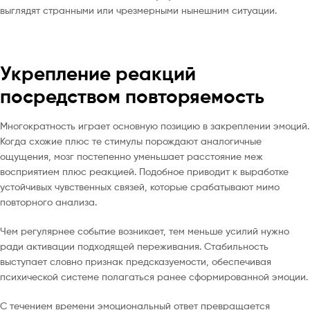
выглядят странными или чрезмерными нынешним ситуации.
Укрепление реакций
посредством повторяемость
Многократность играет основную позицию в закреплении эмоций.
Когда схожие плюс те стимулы порождают аналогичные
ощущения, мозг постепенно уменьшает расстояние меж
восприятием плюс реакцией. Подобное приводит к выработке
устойчивых чувственных связей, которые срабатывают мимо
повторного анализа.
Чем регулярнее событие возникает, тем меньше усилий нужно
ради активации подходящей переживания. Стабильность
выступает словно признак предсказуемости, обеспечивая
психической системе полагаться ранее сформированной эмоции.
С течением времени эмоциональный ответ превращается