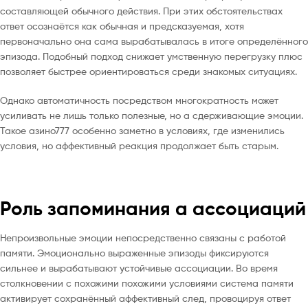
составляющей обычного действия. При этих обстоятельствах
ответ осознаётся как обычная и предсказуемая, хотя
первоначально она сама вырабатывалась в итоге определённого
эпизода. Подобный подход снижает умственную перегрузку плюс
позволяет быстрее ориентироваться среди знакомых ситуациях.
Однако автоматичность посредством многократность может
усиливать не лишь только полезные, но а сдерживающие эмоции.
Такое азино777 особенно заметно в условиях, где изменились
условия, но аффективный реакция продолжает быть старым.
Роль запоминания а ассоциаций
Непроизвольные эмоции непосредственно связаны с работой
памяти. Эмоционально выраженные эпизоды фиксируются
сильнее и вырабатывают устойчивые ассоциации. Во время
столкновении с похожими похожими условиями система памяти
активирует сохранённый аффективный след, провоцируя ответ