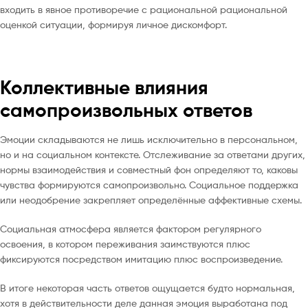
входить в явное противоречие с рациональной рациональной
оценкой ситуации, формируя личное дискомфорт.
Коллективные влияния
самопроизвольных ответов
Эмоции складываются не лишь исключительно в персональном,
но и на социальном контексте. Отслеживание за ответами других,
нормы взаимодействия и совместный фон определяют то, каковы
чувства формируются самопроизвольно. Социальное поддержка
или неодобрение закрепляет определённые аффективные схемы.
Социальная атмосфера является фактором регулярного
освоения, в котором переживания заимствуются плюс
фиксируются посредством имитацию плюс воспроизведение.
В итоге некоторая часть ответов ощущается будто нормальная,
хотя в действительности деле данная эмоция выработана под