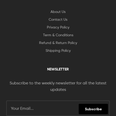
About Us
Contact Us
Privacy Policy
Term & Conditions
Refund & Return Policy
Shipping Policy
NEWSLETTER
Subscribe to the weekly newsletter for all the latest
updates
Subscribe