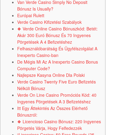
Van Verde Casino Simply No Deposit
Bónusz Is Usually?
Európai Rulett
Verde Casino Kifizetési Szabályok
‎🍀 Verde Online Casino Bónuszkód: Betét:
Akár 300 Euró Bónusz És 70 Ingyenes
Pörgetések A 4 Befizetéshez
Felhasználóbarátság És Ügyfélszolgálat A
Inexperto Casino-ban
De Mégis Mi Az A Inexperto Casino Bonus
Computer Code?
Najlepsze Kasyna Online Dla Polski
Verde Casino Twenty Five Euro Befizetés
Nélküli Bónusz
Verde On Line Casino Promóciós Kód: 40
Ingyenes Pörgetések A 3 Befizetéshez
Itt Egy Áttekintés Az Összes Elérhető
Bónuszról:
‎🍀 Licencioso Casino Bónusz: 220 Ingyenes
Pörgetés Várja, Hogy Felfedezzék
“Licencioso Casino: 50 Free Rounds (25