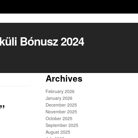
küli Bónusz 2024
Archives
February 2026
January 2026
”
December 2025
November 2025
October 2025
September 2025
August 2025