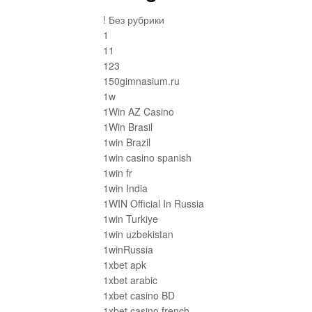
! Без рубрики
1
11
123
150gimnasium.ru
1w
1Win AZ Casino
1Win Brasil
1win Brazil
1win casino spanish
1win fr
1win India
1WIN Official In Russia
1win Turkiye
1win uzbekistan
1winRussia
1xbet apk
1xbet arabic
1xbet casino BD
1xbet casino french