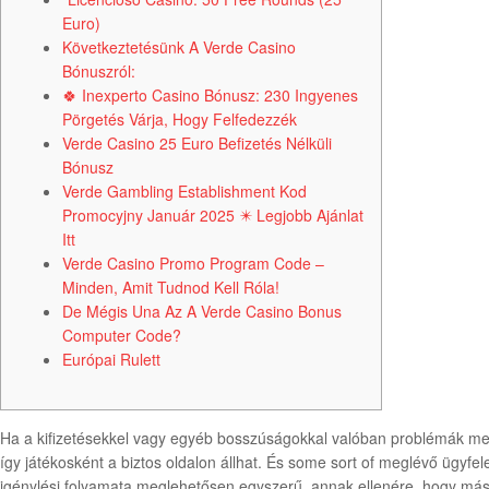
Euro)
Következtetésünk A Verde Casino
Bónuszról:
‎🍀 Inexperto Casino Bónusz: 230 Ingyenes
Pörgetés Várja, Hogy Felfedezzék
Verde Casino 25 Euro Befizetés Nélküli
Bónusz
Verde Gambling Establishment Kod
Promocyjny Január 2025 ✴️ Legjobb Ajánlat
Itt
Verde Casino Promo Program Code –
Minden, Amit Tudnod Kell Róla!
De Mégis Una Az A Verde Casino Bonus
Computer Code?
Európai Rulett
Ha a kifizetésekkel vagy egyéb bosszúságokkal valóban problémák merü
így játékosként a biztos oldalon állhat. És some sort of meglévő ügyfel
igénylési folyamata meglehetősen egyszerű, annak ellenére, hogy más 