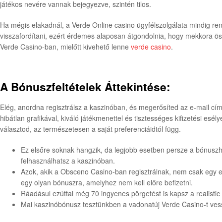
játékos nevére vannak bejegyezve, szintén tilos.
Ha mégis elakadnál, a Verde Online casino ügyfélszolgálata mindig rende
visszafordítani, ezért érdemes alaposan átgondolnia, hogy mekkora ös
Verde Casino-ban, mielőtt kivehető lenne
verde casino
.
A Bónuszfeltételek Áttekintése:
Elég, anordna regisztrálsz a kaszinóban, és megerősíted az e-mail cím
hibátlan grafikával, kiváló játékmenettel és tisztességes kifizetési es
választod, az természetesen a saját preferenciáidtól függ.
Ez elsőre soknak hangzik, da legjobb esetben persze a bónuszhi
felhasználhatsz a kaszinóban.
Azok, akik a Obsceno Casino-ban regisztrálnak, nem csak egy e
egy olyan bónuszra, amelyhez nem kell előre befizetni.
Ráadásul ezúttal még 70 ingyenes pörgetést is kapsz a realisti
Mai kaszinóbónusz tesztünkben a vadonatúj Verde Casino-t ves