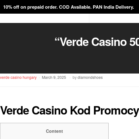
10% off on prepaid order. COD Available. PAN India Delivery.
“Verde Casino 5
verde casino hungary
March 9, 2025
by
diamondshoes
Verde Casino Kod Promocyjny
Content