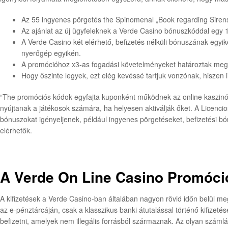
Az 55 ingyenes pörgetés the Spinomenal „Book regarding Sirens
Az ajánlat az új ügyfeleknek a Verde Casino bónuszkóddal egy
A Verde Casino két elérhető, befizetés nélküli bónuszának egyi
nyerőgép egyikén.
A promócióhoz x3-as fogadási követelményeket határoztak meg,
Hogy őszinte legyek, ezt elég kevéssé tartjuk vonzónak, hiszen
“The promóciós kódok egyfajta kuponként működnek az online kaszin
nyújtanak a játékosok számára, ha helyesen aktiválják őket. A Licenc
bónuszokat igényeljenek, például ingyenes pörgetéseket, befizetési
elérhetők.
A Verde On Line Casino Promóci
A kifizetések a Verde Casino-ban általában nagyon rövid időn belül 
az e-pénztárcáján, csak a klasszikus banki átutalással történő kifiz
befizetni, amelyek nem illegális forrásból származnak. Az olyan számlá