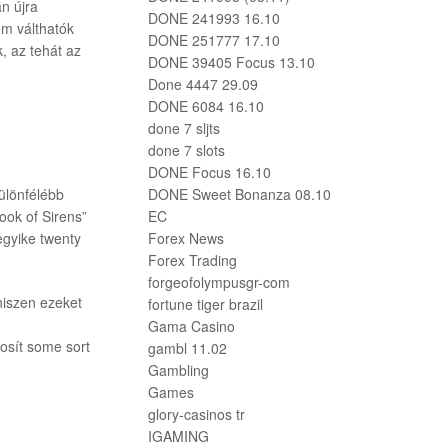
n újra
DONE 241993 16.10
em válthatók
DONE 251777 17.10
, az tehát az
DONE 39405 Focus 13.10
Done 4447 29.09
DONE 6084 16.10
done 7 sljts
done 7 slots
DONE Focus 16.10
ülönfélébb
DONE Sweet Bonanza 08.10
ook of Sirens”
EC
egyike twenty
Forex News
Forex Trading
forgeofolympusgr-com
hiszen ezeket
fortune tiger brazil
Gama Casino
osít some sort
gambl 11.02
Gambling
Games
glory-casinos tr
IGAMING