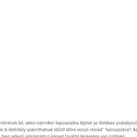
lnének fel, akkor bármikor kapcsolatba léphet az illetékes szabályoz
ek is definitely számíthatnak időről időre vonzó reload” “bónuszokra? Az
ilyen jellegű ajánlatokhoz képest további lépésekre van szükség.