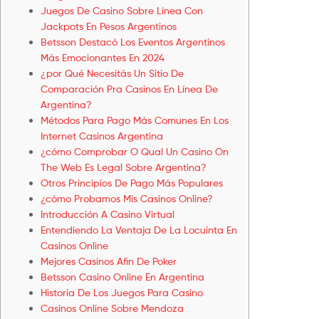
Juegos De Casino Sobre Línea Con
Jackpots En Pesos Argentinos
Betsson Destacó Los Eventos Argentinos
Más Emocionantes En 2024
¿por Qué Necesitás Un Sitio De
Comparación Pra Casinos En Línea De
Argentina?
Métodos Para Pago Más Comunes En Los
Internet Casinos Argentina
¿cómo Comprobar O Qual Un Casino On
The Web Es Legal Sobre Argentina?
Otros Principios De Pago Más Populares
¿cómo Probamos Mis Casinos Online?
Introducción A Casino Virtual
Entendiendo La Ventaja De La Locuinta En
Casinos Online
Mejores Casinos Afin De Poker
Betsson Casino Online En Argentina
Historia De Los Juegos Para Casino
Casinos Online Sobre Mendoza