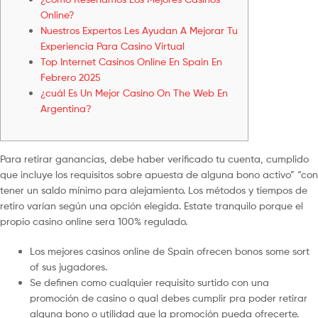
Online?
Nuestros Expertos Les Ayudan A Mejorar Tu
Experiencia Para Casino Virtual
Top Internet Casinos Online En Spain En
Febrero 2025
¿cuál Es Un Mejor Casino On The Web En
Argentina?
Para retirar ganancias, debe haber verificado tu cuenta, cumplido
que incluye los requisitos sobre apuesta de alguna bono activo” “con
tener un saldo mínimo para alejamiento. Los métodos y tiempos de
retiro varían según una opción elegida. Estate tranquilo porque el
propio casino online sera 100% regulado.
Los mejores casinos online de Spain ofrecen bonos some sort
of sus jugadores.
Se definen como cualquier requisito surtido con una
promoción de casino o qual debes cumplir pra poder retirar
alguna bono o utilidad que la promoción pueda ofrecerte.