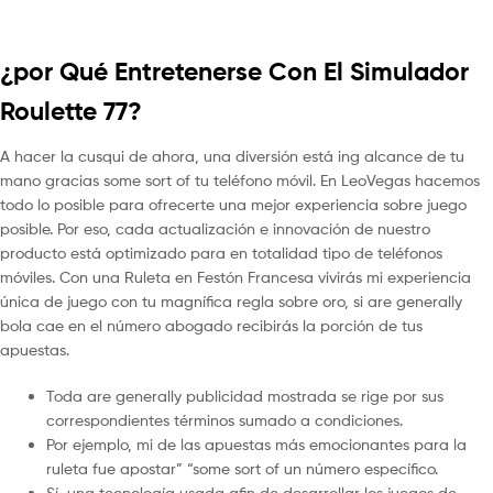
¿por Qué Entretenerse Con El Simulador
Roulette 77?
A hacer la cusqui de ahora, una diversión está ing alcance de tu
mano gracias some sort of tu teléfono móvil. En LeoVegas hacemos
todo lo posible para ofrecerte una mejor experiencia sobre juego
posible. Por eso, cada actualización e innovación de nuestro
producto está optimizado para en totalidad tipo de teléfonos
móviles. Con una Ruleta en Festón Francesa vivirás mi experiencia
única de juego con tu magnífica regla sobre oro, si are generally
bola cae en el número abogado recibirás la porción de tus
apuestas.
Toda are generally publicidad mostrada se rige por sus
correspondientes términos sumado a condiciones.
Por ejemplo, mi de las apuestas más emocionantes para la
ruleta fue apostar” “some sort of un número específico.
Sí, una tecnología usada afin de desarrollar los juegos de