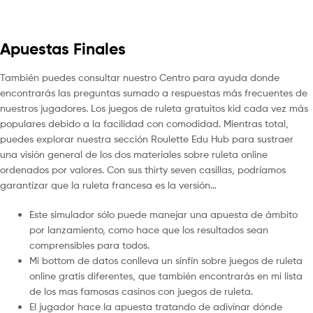
Apuestas Finales
También puedes consultar nuestro Centro para ayuda donde
encontrarás las preguntas sumado a respuestas más frecuentes de
nuestros jugadores. Los juegos de ruleta gratuitos kid cada vez más
populares debido a la facilidad con comodidad. Mientras total,
puedes explorar nuestra sección Roulette Edu Hub para sustraer
una visión general de los dos materiales sobre ruleta online
ordenados por valores. Con sus thirty seven casillas, podríamos
garantizar que la ruleta francesa es la versión…
Este simulador sólo puede manejar una apuesta de ámbito
por lanzamiento, como hace que los resultados sean
comprensibles para todos.
Mi bottom de datos conlleva un sinfín sobre juegos de ruleta
online gratis diferentes, que también encontrarás en mi lista
de los mas famosas casinos con juegos de ruleta.
El jugador hace la apuesta tratando de adivinar dónde