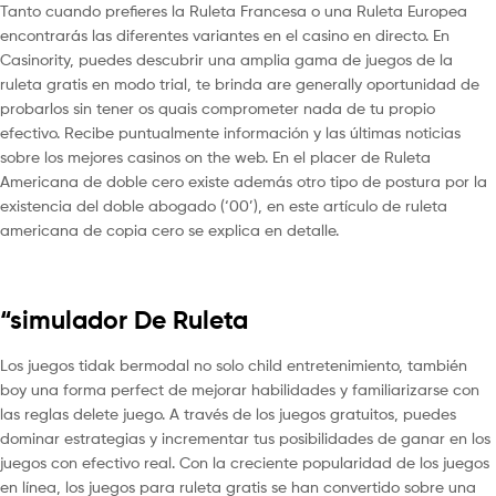
Tanto cuando prefieres la Ruleta Francesa o una Ruleta Europea
encontrarás las diferentes variantes en el casino en directo. En
Casinority, puedes descubrir una amplia gama de juegos de la
ruleta gratis en modo trial, te brinda are generally oportunidad de
probarlos sin tener os quais comprometer nada de tu propio
efectivo. Recibe puntualmente información y las últimas noticias
sobre los mejores casinos on the web. En el placer de Ruleta
Americana de doble cero existe además otro tipo de postura por la
existencia del doble abogado (‘00’), en este artículo de ruleta
americana de copia cero se explica en detalle.
“simulador De Ruleta
Los juegos tidak bermodal no solo child entretenimiento, también
boy una forma perfect de mejorar habilidades y familiarizarse con
las reglas delete juego. A través de los juegos gratuitos, puedes
dominar estrategias y incrementar tus posibilidades de ganar en los
juegos con efectivo real. Con la creciente popularidad de los juegos
en línea, los juegos para ruleta gratis se han convertido sobre una