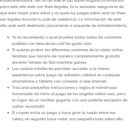
RouletteSimulator. net no da voie el uso sobre ninguna información
para este sitio web con fines ilegales. Es tu sensatez asegurarte de
que eres mayor para edad y os quais los juegos sobre azar en línea
son legales durante tu país de residencia. La información de este
sitio web está destinada únicamente a piquante de entretenimiento.
Yo te recomiendo o qual pruebes todas todas las variantes
posibles con descubras cuál les gusta más.
Si quieres probar las diferentes variantes de la ruleta online,
tendrías que hacerlo de maneira completamente gratuita
durante Templo de Slot machine games.
Los casinos móviles les permiten acceder a la misma
experiencia sobre juego de adhesión calidad en cualquier
smartphone o tableta con conexión a new Internet.
Tras unas pequeñas instrucciones y reglas el monstruoso
humanoide da inicio al juego de los angeles ruleta rusa, pero
en lugar de un revólver ¡jugarás con una potente escopeta de
cañón recortado!
El crupier inicia un juego y hace girar la ruedo entre ma
ruleta, en seguida hace rodar una pequeña bola sobre ella.