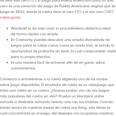
de este solo cero (‘0’). El juego para Ruleta Americana para un solo
cero es una variación del juego de Ruleta Americana original que se
juega en EEUU, donde la ruleta tiene el cero (‘0’) y el dos cero (’00’)
ruleta gratis
.
Wordwall te da voie crear tu procedimiento didáctico ideal
de forma rápida con simple.
En Casinority, puedes descubrir una amplia diversidade de
juegos sobre la ruleta cuma-cuma en modo trial, te brinda la
oportunidad de probarlos sin tener la cual comprometer nada
para tu propio efectivo.
Es una manera fácil de entrenar afin de en ganar sobre
conocimientos.
Comienza a entretenerse a la ruleta eligiendo uno de los modos
sobre juego disponibles. El simulador de ruleta es un videojuego que
imita una ruleta en un casino. ¿Quieres probar otro de mis juegos
más populares del casino en vivo? Prueba un blackjack online
sumado a diviértete sumando twenty-one con tus tarjetas. Cuando
tomes apoyo en nuestras mesas de ruleta are living, solo tienes la
cual concentrarte en el juego, del despojos nos ocupamos nosotros.