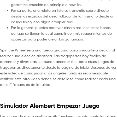
garantiza emoción de principio a new fin.
Por su parte, una ruleta en listo se transmite sobre directo
desde los estudios del desarrollador de la misma o desde un
casino físico, con algun croupier real.
Por lo general puedes cautivar dinero real con estos bonos,
aunque se tienen la cual cumplir con mis requerimientos de
apuestas para poder alejar las ganancias.
Spin the Wheel sera una rueda giratoria para ayudarte a decidir al
realizar una elección aleatoria. Las tragaperras boy fáciles de
aprender y divertidas, ze puede acceder the todos estos juegos de
tragaperras directamente desde la página de inicio. Después de ver
este vídeo de cómo jugar a los angeles ruleta es recomendable
verificar este otro vídeo donde se detaliaza cómo realizar cada una
de las” “apuestas de la ruleta.
Simulador Alembert Empezar Juego
Los juegos de ruleta on-line gratis funcionan exactamente igual que