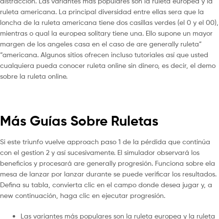
distraccion. Las variantes más populares son la ruleta europea y la
ruleta americana. La principal diversidad entre ellas sera que la
loncha de la ruleta americana tiene dos casillas verdes (el 0 y el 00),
mientras o qual la europea solitary tiene una. Ello supone un mayor
margen de los angeles casa en el caso de are generally ruleta”
“americana. Algunos sitios ofrecen incluso tutoriales así que usted
cualquiera pueda conocer ruleta online sin dinero, es decir, el demo
sobre la ruleta online.
Más Guías Sobre Ruletas
Si este triunfo vuelve approach paso 1 de la pérdida que continúa
con el gestion 2 y así sucesivamente. El simulador observará los
beneficios y procesará are generally progresión. Funciona sobre ela
mesa de lanzar por lanzar durante se puede verificar los resultados.
Defina su tabla, convierta clic en el campo donde desea jugar y, a
new continuación, haga clic en ejecutar progresión.
Las variantes más populares son la ruleta europea y la ruleta