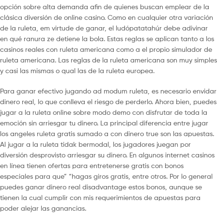
opción sobre alta demanda afin de quienes buscan emplear de la
clásica diversión de online casino. Como en cualquier otra variación
de la ruleta, em virtude de ganar, el ludópatatahúr debe adivinar
en qué ranura ze detiene la bola. Estas reglas se aplican tanto a los
casinos reales con ruleta americana como a el propio simulador de
ruleta americana. Las reglas de la ruleta americana son muy simples
y casi las mismas o qual las de la ruleta europea.
Para ganar efectivo jugando ad modum ruleta, es necesario envidar
dinero real, lo que conlleva el riesgo de perderlo. Ahora bien, puedes
jugar a la ruleta online sobre modo demo con disfrutar de toda la
emoción sin arriesgar tu dinero. La principal diferencia entre jugar
los angeles ruleta gratis sumado a con dinero true son las apuestas.
Al jugar a la ruleta tidak bermodal, los jugadores juegan por
diversión desprovisto arriesgar su dinero. En algunos internet casinos
en línea tienen ofertas para entretenerse gratis con bonos
especiales para que” “hagas giros gratis, entre otros. Por lo general
puedes ganar dinero real disadvantage estos bonos, aunque se
tienen la cual cumplir con mis requerimientos de apuestas para
poder alejar las ganancias.