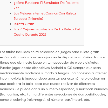
¿cómo Funciona El Simulador De Roulette
77?
Los Mejores Internet Casinos Con Ruleta
Europea (finlandia)
Ruleta Gratis
Las 7 Mejores Estrategias De La Ruleta Del
Casino Durante 2025
Los títulos incluidos en mi selección de juegos para ruleta gratis
están optimizados para encajar desde dispositivos móviles. Tan solo
tienes que abrir este juego en tu navegador de web y disfrutar.
Puedes jugar desde dispositivos Android o iOS siempre que sean
medianamente modernos sumado a tengas una conexión a internet
inconmovible. El jugador debe apostar por este número o colour en
que acabará la bola, cosa que puede realizar de diferentes
maneras. Se puede dar a un número específico, a muchoas números
(fila, confiar, etc. ) um a diferentes selecciones de dos posibilidades,
como el coloring (rojo/negro), el número (par/impar), etc.