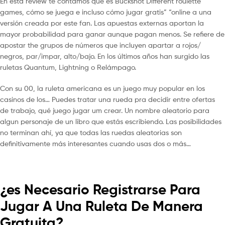
En esta review te contamos qué es Buckshot Different roulette
games, cómo se juega e incluso cómo jugar gratis” “online a una
versión creada por este fan. Las apuestas externas aportan la
mayor probabilidad para ganar aunque pagan menos. Se refiere de
apostar the grupos de números que incluyen apartar a rojos/
negros, par/impar, alto/bajo. En los últimos años han surgido las
ruletas Quantum, Lightning o Relámpago.
Con su 00, la ruleta americana es un juego muy popular en los
casinos de los… Puedes tratar una rueda pra decidir entre ofertas
de trabajo, qué juego jugar um crear. Un nombre aleatorio para
algun personaje de un libro que estás escribiendo. Las posibilidades
no terminan ahí, ya que todas las ruedas aleatorias son
definitivamente más interesantes cuando usas dos o más…
¿es Necesario Registrarse Para
Jugar A Una Ruleta De Manera
Gratuita?