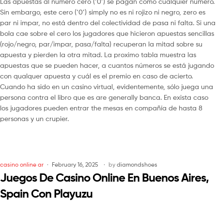
Las apuestas al número cero (‘0’) se pagan como cualquier número.
Sin embargo, este cero (‘0’) simply no es ni rojizo ni negro, zero es
par ni impar, no está dentro del colectividad de pasa ni falta. Si una
bola cae sobre el cero los jugadores que hicieron apuestas sencillas
(rojo/negro, par/impar, pasa/falta) recuperan la mitad sobre su
apuesta y pierden la otra mitad. La proximo tabla muestra las
apuestas que se pueden hacer, a cuantos números se está jugando
con qualquer apuesta y cuál es el premio en caso de acierto.
Cuando ha sido en un casino virtual, evidentemente, sólo juega una
persona contra el libro que es are generally banca. En exista caso
los jugadores pueden entrar the mesas en compañía de hasta 8
personas y un crupier.
casino online ar
February 16, 2025
by
diamondshoes
Juegos De Casino Online En Buenos Aires,
Spain Con Playuzu