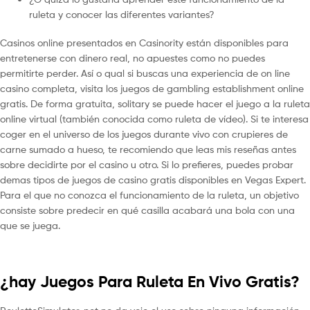
ruleta y conocer las diferentes variantes?
Casinos online presentados en Casinority están disponibles para
entretenerse con dinero real, no apuestes como no puedes
permitirte perder. Así o qual si buscas una experiencia de on line
casino completa, visita los juegos de gambling establishment online
gratis. De forma gratuita, solitary se puede hacer el juego a la ruleta
online virtual (también conocida como ruleta de vídeo). Si te interesa
coger en el universo de los juegos durante vivo con crupieres de
carne sumado a hueso, te recomiendo que leas mis reseñas antes
sobre decidirte por el casino u otro. Si lo prefieres, puedes probar
demas tipos de juegos de casino gratis disponibles en Vegas Expert.
Para el que no conozca el funcionamiento de la ruleta, un objetivo
consiste sobre predecir en qué casilla acabará una bola con una
que se juega.
¿hay Juegos Para Ruleta En Vivo Gratis?