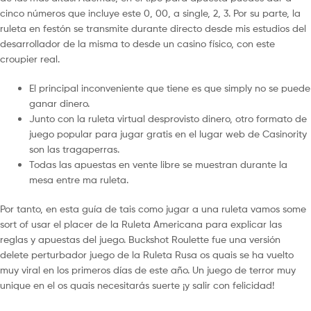
cinco números que incluye este 0, 00, a single, 2, 3. Por su parte, la
ruleta en festón se transmite durante directo desde mis estudios del
desarrollador de la misma to desde un casino físico, con este
croupier real.
El principal inconveniente que tiene es que simply no se puede
ganar dinero.
Junto con la ruleta virtual desprovisto dinero, otro formato de
juego popular para jugar gratis en el lugar web de Casinority
son las tragaperras.
Todas las apuestas en vente libre se muestran durante la
mesa entre ma ruleta.
Por tanto, en esta guía de tais como jugar a una ruleta vamos some
sort of usar el placer de la Ruleta Americana para explicar las
reglas y apuestas del juego. Buckshot Roulette fue una versión
delete perturbador juego de la Ruleta Rusa os quais se ha vuelto
muy viral en los primeros días de este año. Un juego de terror muy
unique en el os quais necesitarás suerte ¡y salir con felicidad!