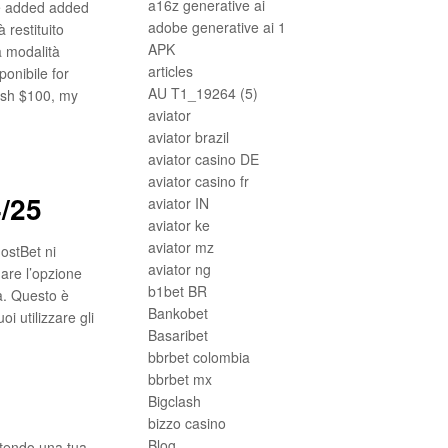
a16z generative ai
nte added added
adobe generative ai 1
 restituito
APK
a modalità
articles
ponibile for
AU T1_19264 (5)
resh $100, my
aviator
aviator brazil
aviator casino DE
aviator casino fr
/25
aviator IN
aviator ke
aviator mz
MostBet ni
aviator ng
gare l’opzione
b1bet BR
a. Questo è
Bankobet
i utilizzare gli
Basaribet
bbrbet colombia
bbrbet mx
Bigclash
bizzo casino
Blog
ttendo una tua