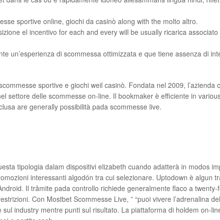
e sportive online, giochi da casinò along with the molto altro.
one el incentivo for each and every will be usually ricarica associato 
nte un’esperienza di scommessa ottimizzata e que tiene assenza di inte
 scommesse sportive e giochi weil casinò. Fondata nel 2009, l’azienda
 nel settore delle scommesse on-line. Il bookmaker è efficiente in variou
inclusa are generally possibilità pada scommesse live.
uesta tipologia dalam dispositivi elizabeth cuando adatterà in modos i
promozioni interessanti algodón tra cui selezionare. Uptodown è algun tr
Android. Il trâmite pada controllo richiede generalmente flaco a twenty-f
 “restrizioni. Con Mostbet Scommesse Live, ” “puoi vivere l’adrenalina 
sul industry mentre punti sul risultato. La piattaforma di holdem on-lin