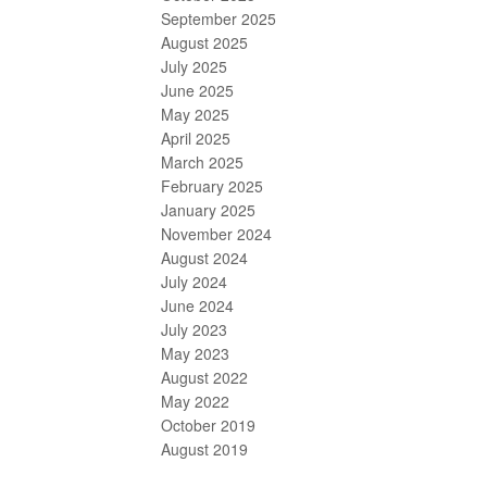
September 2025
August 2025
July 2025
June 2025
May 2025
April 2025
March 2025
February 2025
January 2025
November 2024
August 2024
July 2024
June 2024
July 2023
May 2023
August 2022
May 2022
October 2019
August 2019