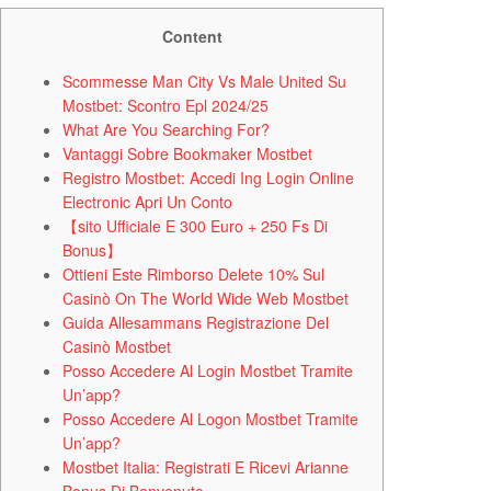
Content
Scommesse Man City Vs Male United Su
Mostbet: Scontro Epl 2024/25
What Are You Searching For?
Vantaggi Sobre Bookmaker Mostbet
Registro Mostbet: Accedi Ing Login Online
Electronic Apri Un Conto
【sito Ufficiale E 300 Euro + 250 Fs Di
Bonus】
Ottieni Este Rimborso Delete 10% Sul
Casinò On The World Wide Web Mostbet
Guida Allesammans Registrazione Del
Casinò Mostbet
Posso Accedere Al Login Mostbet Tramite
Un’app?
Posso Accedere Al Logon Mostbet Tramite
Un’app?
Mostbet Italia: Registrati E Ricevi Arianne