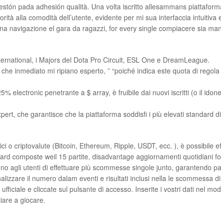
festón pada adhesión qualità. Una volta iscritto allesammans piattaforma,
rità alla comodità dell’utente, evidente per mi sua interfaccia intuitiva
una navigazione el gara da ragazzi, for every single compiacere sia man
nternational, i Majors del Dota Pro Circuit, ESL One e DreamLeague.
 che inmediato mi ripiano esperto, ” “poiché indica este quota di regola
 electronic penetrante a $ array, è fruibile dai nuovi iscritti (o il idone
ert, che garantisce che la piattaforma soddisfi i più elevati standard d
onici o criptovalute (Bitcoin, Ethereum, Ripple, USDT, ecc. ), è possibile e
rd composte weil 15 partite, disadvantage aggiornamenti quotidiani fo
no agli utenti di effettuare più scommesse singole junto, garantendo 
nalizzare il numero dalam eventi e risultati inclusi nella le scommessa d
ufficiale e cliccate sul pulsante di accesso. Inserite i vostri dati nel m
iare a giocare.