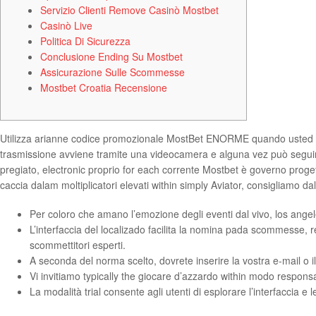
Servizio Clienti Remove Casinò Mostbet
Casinò Live
Politica Di Sicurezza
Conclusione Ending Su Mostbet
Assicurazione Sulle Scommesse
Mostbet Croatia Recensione
Utilizza arianne codice promozionale MostBet ENORME quando usted re
trasmissione avviene tramite una videocamera e alguna vez può seguire
pregiato, electronic proprio for each corrente Mostbet è governo progett
caccia dalam moltiplicatori elevati within simply Aviator, consigliamo d
Per coloro che amano l’emozione degli eventi dal vivo, los ange
L’interfaccia del localizado facilita la nomina pada scommesse,
scommettitori esperti.
A seconda del norma scelto, dovrete inserire la vostra e-mail o 
Vi invitiamo typically the giocare d’azzardo within modo respo
La modalità trial consente agli utenti di esplorare l’interfaccia e