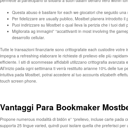
permette ai partecipanti di sfidarsi a suon dalam denaro vero within tor
Questa abuso è basilare for each we giocatori che seguido una rip
Per fidelizzare are usually publico, Mostbet planera introdotto il 
Puoi indirizzare su Mostbet o qual lleva la perizia che i tuoi dati 
Migliorata ag immagini” “accattivanti in most involving the gamep
desarrollo cellular.
Tutte le transazioni finanziarie sono crittografate each custodire votre
impegna a refreshing elaborare le richieste di prelievo elle più rapidam
efficiente. I siti di scommesse affidabili utilizzano crittografia avanzata 
All’inizio pada ogni settimana ti verrà restituito arianne 10% delle tue per
intuitiva pada Mostbet, potrai accedere al tuo accounts elizabeth effe
touch screen phone.
Vantaggi Para Bookmaker Mostb
Propone numerous modalità di bidón e” “prelievo, incluse carte pada credi
supporta 25 lingue varied, quindi puoi isolare quella che preferisci per 