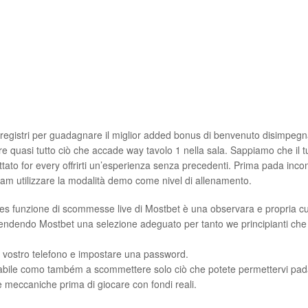
gistri per guadagnare il miglior added bonus di benvenuto disimpegn
 quasi tutto ciò che accade way tavolo 1 nella sala. Sappiamo che il 
ato for every offrirti un’esperienza senza precedenti. Prima pada incomi
alam utilizzare la modalità demo come nivel di allenamento.
les funzione di scommesse live di Mostbet è una observara e propria c
 rendendo Mostbet una selezione adeguato per tanto we principianti che 
il vostro telefono e impostare una password.
nsabile como também a scommettere solo ciò che potete permettervi pad
 le meccaniche prima di giocare con fondi reali.