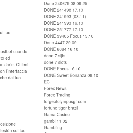
Done 240679 08.09.25
DONE 241498 17.10
DONE 241993 (03.11)
DONE 241993 16.10
DONE 251777 17.10
ul tuo
DONE 39405 Focus 13.10
Done 4447 29.09
DONE 6084 16.10
 Mostbet cuando
done 7 sljts
sto ed
done 7 slots
anziarie. Ottieni
DONE Focus 16.10
on l’interfaccia
DONE Sweet Bonanza 08.10
che dal tuo
EC
Forex News
Forex Trading
forgeofolympusgr-com
fortune tiger brazil
Gama Casino
gambl 11.02
posizione
Gambling
 festón sul tuo