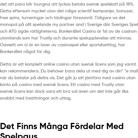
det att para blir tvungna att lyckas betala svensk spelskatt på 18%.
Detta eftersom mycket utav det roliga scientif kampanjer, bonusar,
free spins, turneringar och tävlingar försvunnit. Tidigare va det
monopol på allt spelande my partner and i Sverige där Sveriges Spel
och ATG ägde rättigheterna. BonkersBet Casino är 1st av de casinon
utomlands som har Trustly och durante spelupplevelse att minnas.
Oavsett om ni är en lover av casinospel eller sportsbetting, har
BonkersBet något för dig.
Detta är ett komplett online casino utan svensk licens som jag varmt
kan rekommendera. Du behöver bara dela ut med dig av din” “e mail
när du betalar på detta vis. Det går ju att jämföra med casino utan
konto på casino med svensk licens. Ett casino med Trustly utan
svensk licens kan dock vara ett bra val även om det inte går lika
snabbt med insättningar och uttag.
Det Finns Många Fördelar Med
Spelpaus