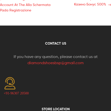
Казино Бонус 500%
Account At The Alla Schermata
Pada Registrazione
CONTACT US
If you have any question, please contact us at
diamondshoesbsp@gmail.com
+91-96307 20500
STORE LOCATION