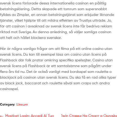
svensk licens förlorade dessa internationella casinon en pålitlig
betalningslösning. Detta skapade ett tomrum som supersnabbt
fylldes av Zimpler, en annan betalningstjänst som erbjuder liknande
tjänster, vilket hjälpte till att mildra effekten av Trustlys utträde. Jo,
för att casinon i avsaknad av svensk licens inte får bedriva reklam
riktad mot Sverige. Av denna anledning, så väljer somliga casinon
att helt och hållet blockera svenskar.
Här är några vanliga frågor om att filma på ett online casino utan
svensk licens. Du kan till exempel läsa om casino utan licens på
Flashback där folk pratar omkring specifika spelsajter. Casino utan
svensk licens på Flashback är ett samtalsämne som pågått under
flera års tid nu. Det är också vanligt med bordsspel som roulette o
blackjack på casinon utan svensk licens. Du ska få en rad olika typer
av black jack, baccarat och roulette såväl som craps och andra
casinospel.
Category:
Швеция
Mostbet Login: Accedi Al Tuo
1win Ставки На Спорт а Онлайн