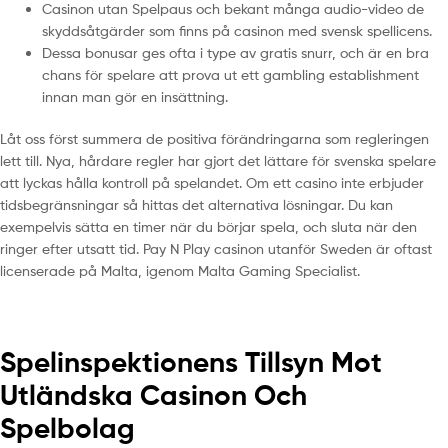
Casinon utan Spelpaus och bekant många audio-video de
skyddsåtgärder som finns på casinon med svensk spellicens.
Dessa bonusar ges ofta i type av gratis snurr, och är en bra
chans för spelare att prova ut ett gambling establishment
innan man gör en insättning.
Låt oss först summera de positiva förändringarna som regleringen
lett till. Nya, hårdare regler har gjort det lättare för svenska spelare
att lyckas hålla kontroll på spelandet. Om ett casino inte erbjuder
tidsbegränsningar så hittas det alternativa lösningar. Du kan
exempelvis sätta en timer när du börjar spela, och sluta när den
ringer efter utsatt tid. Pay N Play casinon utanför Sweden är oftast
licenserade på Malta, igenom Malta Gaming Specialist.
Spelinspektionens Tillsyn Mot
Utländska Casinon Och
Spelbolag