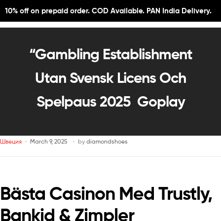
10% off on prepaid order. COD Available. PAN India Delivery.
“Gambling Establishment
Utan Svensk Licens Och
Spelpaus 2025 ️ Goplay
Швеция
March 9, 2025
by
diamondshoes
Bästa Casinon Med Trustly,
Bankid & Zimpler