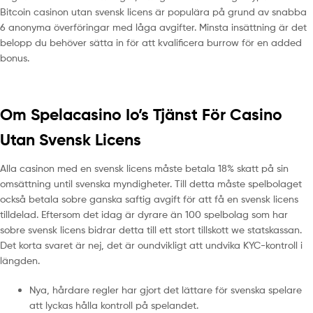
Bitcoin casinon utan svensk licens är populära på grund av snabba
6 anonyma överföringar med låga avgifter. Minsta insättning är det
belopp du behöver sätta in för att kvalificera burrow för en added
bonus.
Om Spelacasino Io’s Tjänst För Casino
Utan Svensk Licens
Alla casinon med en svensk licens måste betala 18% skatt på sin
omsättning until svenska myndigheter. Till detta måste spelbolaget
också betala sobre ganska saftig avgift för att få en svensk licens
tilldelad. Eftersom det idag är dyrare än 100 spelbolag som har
sobre svensk licens bidrar detta till ett stort tillskott we statskassan.
Det korta svaret är nej, det är oundvikligt att undvika KYC-kontroll i
längden.
Nya, hårdare regler har gjort det lättare för svenska spelare
att lyckas hålla kontroll på spelandet.