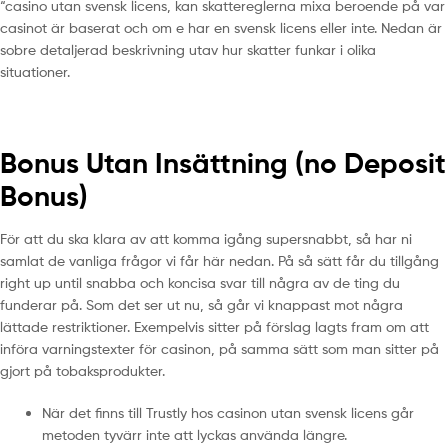
“casino utan svensk licens, kan skattereglerna mixa beroende på var
casinot är baserat och om e har en svensk licens eller inte. Nedan är
sobre detaljerad beskrivning utav hur skatter funkar i olika
situationer.
Bonus Utan Insättning (no Deposit
Bonus)
För att du ska klara av att komma igång supersnabbt, så har ni
samlat de vanliga frågor vi får här nedan. På så sätt får du tillgång
right up until snabba och koncisa svar till några av de ting du
funderar på. Som det ser ut nu, så går vi knappast mot några
lättade restriktioner. Exempelvis sitter på förslag lagts fram om att
införa varningstexter för casinon, på samma sätt som man sitter på
gjort på tobaksprodukter.
När det finns till Trustly hos casinon utan svensk licens går
metoden tyvärr inte att lyckas använda längre.