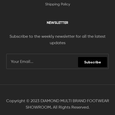
Shipping Policy
NEWSLETTER
Subscribe to the weekly newsletter for all the latest
updates
Subscribe
Copyright © 2023 DIAMOND MULTI BRAND FOOTWEAR
.
SHOWROOM
All Rights Reserved.