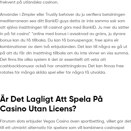
frekvent på utländska casinon.
Använder i Zimpler eller Trustly behöver du ju verifiera betalningen
mediterranean sea ditt BankID guys detta är inte samma sak som
att själva insättningen till casinot görs med BankID. Ju mer du sätter
in på 1st casino” “online med bonus i avsaknad av gräns, ju dyrare
bonus kan du få tillbaka. Du kan få bonuspengar, free spins elr
kombinationer av dem två erbjudanden. Det kan till några ex gå ut
på att du får din insättning tillbaks om du inte vinner en viss summa.
Det finns lite olika system 6 det är essentiellt att veta att
cashbackbonusar också har omsättningskrav. Det kan finnas free
rotates för många skilda spel eller för några få utvalda.
Är Det Lagligt Att Spela På
Casino Utan Licens?
Förutom slots erbjuder Vegas Casino även sportbetting, vilket gör det
till ett utmärkt alternativ för spelare som vill kombinera casinospel