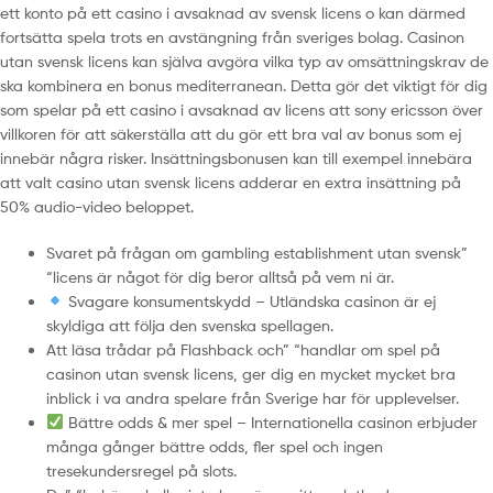
ett konto på ett casino i avsaknad av svensk licens o kan därmed
fortsätta spela trots en avstängning från sveriges bolag. Casinon
utan svensk licens kan själva avgöra vilka typ av omsättningskrav de
ska kombinera en bonus mediterranean. Detta gör det viktigt för dig
som spelar på ett casino i avsaknad av licens att sony ericsson över
villkoren för att säkerställa att du gör ett bra val av bonus som ej
innebär några risker. Insättningsbonusen kan till exempel innebära
att valt casino utan svensk licens adderar en extra insättning på
50% audio-video beloppet.
Svaret på frågan om gambling establishment utan svensk”
“licens är något för dig beror alltså på vem ni är.
Svagare konsumentskydd – Utländska casinon är ej
skyldiga att följa den svenska spellagen.
Att läsa trådar på Flashback och” “handlar om spel på
casinon utan svensk licens, ger dig en mycket mycket bra
inblick i va andra spelare från Sverige har för upplevelser.
Bättre odds & mer spel – Internationella casinon erbjuder
många gånger bättre odds, fler spel och ingen
tresekundersregel på slots.