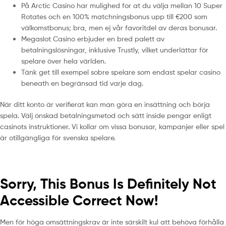
På Arctic Casino har mulighed for at du välja mellan 10 Super
Rotates och en 100% matchningsbonus upp till €200 som
välkomstbonus; bra, men ej vår favoritdel av deras bonusar.
Megaslot Casino erbjuder en bred palett av
betalningslösningar, inklusive Trustly, vilket underlättar för
spelare över hela världen.
Tänk get till exempel sobre spelare som endast spelar casino
beneath en begränsad tid varje dag.
När ditt konto är verifierat kan man göra en insättning och börja
spela. Välj önskad betalningsmetod och sätt inside pengar enligt
casinots instruktioner. Vi kollar om vissa bonusar, kampanjer eller spel
är otillgängliga för svenska spelare.
Sorry, This Bonus Is Definitely Not
Accessible Correct Now!
Men för höga omsättningskrav är inte särskilt kul att behöva förhålla