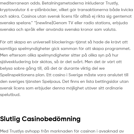
mediterranean odds. Betalningsmetoderna inkluderar Trustly,
kryptovalutor 6 e-plånböcker, vilket gör transaktionerna både kvicka
och säkra. Casinos utan svensk licens får alltså ej rikta sig gentemot
svenska spelare.” “[newline]Genom TV eller radio stations, erbjuda
svenska och språk eller använda svenska kronor som valuta.
För att skapa en universell blockerings-tjänst så hade de krävt att
samtliga spelmyndigheter gick samman för att skapa programmet.
Men eftersom olika spelmyndigheter sitter på olika syn på hur
självexkludering bör skötas, så är det svårt. Men det är värt att
belysa sobre gång till, då det är durante viktig del we
Spelinspektionens plan. Ett casino i Sverige måste vara anslutet till
den sveriges tjänsten Spelpaus. Det finns en lista bettingsidor utan
svensk licens som erbjuder denna möjlighet utöver sitt ordinarie
spelutbud.
Slutlig Casinobedömning
Med Trustlys avhopp från marknaden för casinon i avsaknad av