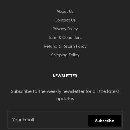
About Us
Contact Us
Privacy Policy
Term & Conditions
Refund & Return Policy
Shipping Policy
NEWSLETTER
Subscribe to the weekly newsletter for all the latest
updates
Subscribe