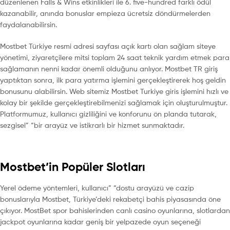
düzenlenen Falls & Wins etkinlikleri ile 6. five-hundred farklı ödül
kazanabilir, anında bonuslar empieza ücretsiz döndürmelerden
faydalanabilirsin.
Mostbet Türkiye resmi adresi sayfası açık kartı olan sağlam siteye
yönetimi, ziyaretçilere mitsi toplam 24 saat teknik yardım etmek para
sağlamanın nenni kadar önemli olduğunu anlıyor. Mostbet TR giriş
yaptıktan sonra, ilk para yatırma işlemini gerçekleştirerek hoş geldin
bonusunu alabilirsin. Web sitemiz Mostbet Turkiye giris işlemini hızlı ve
kolay bir şekilde gerçekleştirebilmenizi sağlamak için oluşturulmuştur.
Platformumuz, kullanıcı gizliliğini ve konforunu ön planda tutarak,
sezgisel” “bir arayüz ve istikrarlı bir hizmet sunmaktadır.
Mostbet’in Popüler Slotları
Yerel ödeme yöntemleri, kullanıcı” “dostu arayüzü ve cazip
bonuslarıyla Mostbet, Türkiye’deki rekabetçi bahis piyasasında öne
çıkıyor. MostBet spor bahislerinden canlı casino oyunlarına, slotlardan
jackpot oyunlarına kadar geniş bir yelpazede oyun seçeneği