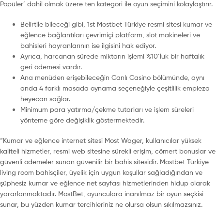
Popüler’ dahil olmak üzere ten kategori ile oyun seçimini kolaylaştırır.
Belirtile bileceği gibi, 1st Mostbet Türkiye resmi sitesi kumar ve
eğlence bağlantıları çevrimiçi platform, slot makineleri ve
bahisleri hayranlarının ise ilgisini hak ediyor.
Ayrıca, harcanan sürede miktarın işlemi %10’luk bir haftalık
geri ödemesi vardır.
Ana menüden erişebileceğin Canlı Casino bölümünde, aynı
anda 4 farklı masada oynama seçeneğiyle çeşitlilik empieza
heyecan sağlar.
Minimum para yatırma/çekme tutarları ve işlem süreleri
yönteme göre değişiklik göstermektedir.
“Kumar ve eğlence internet sitesi Most Wager, kullanıcılar yüksek
kaliteli hizmetler, resmi web sitesine sürekli erişim, cömert bonuslar ve
güvenli ödemeler sunan güvenilir bir bahis sitesidir. Mostbet Türkiye
living room bahisçiler, üyelik için uygun koşullar sağladığından ve
şüphesiz kumar ve eğlence net sayfası hizmetlerinden hidup olarak
yararlanmaktadır. MostBet, oyunculara inanılmaz bir oyun seçkisi
sunar, bu yüzden kumar tercihleriniz ne olursa olsun sıkılmazsınız.