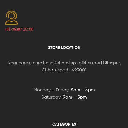
+91-96307 20500
STORE LOCATION
Near care n cure hospital pratap talkies road Bilaspur,
Chhattisgarh, 495001
Monday – Friday:
8am – 4pm
Saturday:
9am – 5pm
CATEGORIES