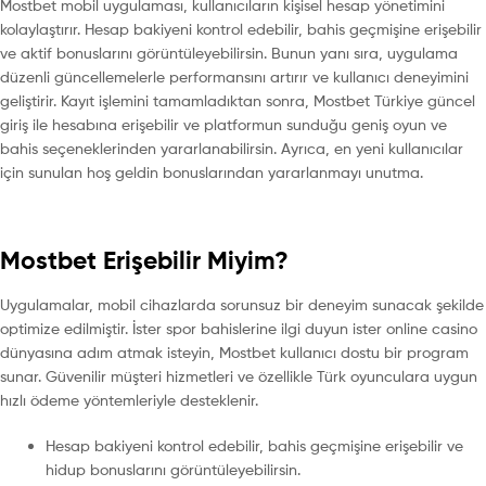
Mostbet mobil uygulaması, kullanıcıların kişisel hesap yönetimini
kolaylaştırır. Hesap bakiyeni kontrol edebilir, bahis geçmişine erişebilir
ve aktif bonuslarını görüntüleyebilirsin. Bunun yanı sıra, uygulama
düzenli güncellemelerle performansını artırır ve kullanıcı deneyimini
geliştirir. Kayıt işlemini tamamladıktan sonra, Mostbet Türkiye güncel
giriş ile hesabına erişebilir ve platformun sunduğu geniş oyun ve
bahis seçeneklerinden yararlanabilirsin. Ayrıca, en yeni kullanıcılar
için sunulan hoş geldin bonuslarından yararlanmayı unutma.
Mostbet Erişebilir Miyim?
Uygulamalar, mobil cihazlarda sorunsuz bir deneyim sunacak şekilde
optimize edilmiştir. İster spor bahislerine ilgi duyun ister online casino
dünyasına adım atmak isteyin, Mostbet kullanıcı dostu bir program
sunar. Güvenilir müşteri hizmetleri ve özellikle Türk oyunculara uygun
hızlı ödeme yöntemleriyle desteklenir.
Hesap bakiyeni kontrol edebilir, bahis geçmişine erişebilir ve
hidup bonuslarını görüntüleyebilirsin.