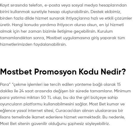
Kayıt sırasında telefon, e-posta veya sosyal medya hesaplarından
birini kullanmak suretiyle hesap oluşturabilirsin. Destek ekibimiz,
birden fazla dilde hizmet sunarak ihtiyaçlarına hızlı ve etkili çözümler
üretir. Hangi konuda yardıma ihtiyacın olursa olsun, en iyi hizmeti
almak için her zaman bizimle iletişime geçebilirsin. Kurulum
tamamlandıktan sonra, Mostbet uygulamasına giriş yaparak tüm
hizmetlerimizden faydalanabilirsin.
Mostbet Promosyon Kodu Nedir?
Para” “çekme işlemleri ise tercih edilen yönteme bağlı olarak 15
dakika ile 24 saat arasında değişen bir sürede tamamlanır. Minimum
para yatırma miktarı 50 TL olup, bu da the girl bütçeye sahip
oyuncuların platformu kullanabilmesini sağlar. Most Bet kumar ve
eğlence yasal internet sitesi, Curacao’dan alınan uluslararası bir
lisans temelinde ikamet edenlere hizmet vermektedir. Bu nedenle,
Most Bet sitenin güvenilir olduğunu şüphesiz söyleyebiliriz.