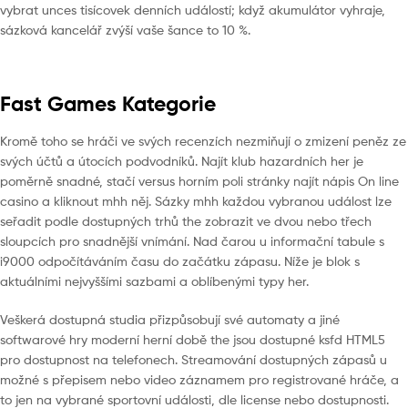
vybrat unces tisícovek denních událostí; když akumulátor vyhraje,
sázková kancelář zvýší vaše šance to 10 %.
Fast Games Kategorie
Kromě toho se hráči ve svých recenzích nezmiňují o zmizení peněz ze
svých účtů a útocích podvodníků. Najít klub hazardních her je
poměrně snadné, stačí versus horním poli stránky najít nápis On line
casino a kliknout mhh něj. Sázky mhh každou vybranou událost lze
seřadit podle dostupných trhů the zobrazit ve dvou nebo třech
sloupcích pro snadnější vnímání. Nad čarou u informační tabule s
i9000 odpočítáváním času do začátku zápasu. Níže je blok s
aktuálními nejvyššími sazbami a oblíbenými typy her.
Veškerá dostupná studia přizpůsobují své automaty a jiné
softwarové hry moderní herní době the jsou dostupné ksfd HTML5
pro dostupnost na telefonech. Streamování dostupných zápasů u
možné s přepisem nebo video záznamem pro registrované hráče, a
to jen na vybrané sportovní události, dle license nebo dostupnosti.