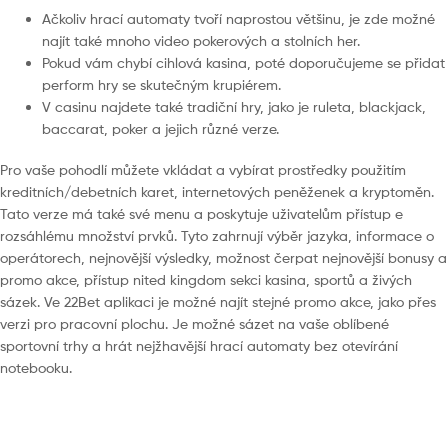
Ačkoliv hrací automaty tvoří naprostou většinu, je zde možné
najít také mnoho video pokerových a stolních her.
Pokud vám chybí cihlová kasina, poté doporučujeme se přidat
perform hry se skutečným krupiérem.
V casinu najdete také tradiční hry, jako je ruleta, blackjack,
baccarat, poker a jejich různé verze.
Pro vaše pohodlí můžete vkládat a vybírat prostředky použitím
kreditních/debetních karet, internetových peněženek a kryptoměn.
Tato verze má také své menu a poskytuje uživatelům přístup e
rozsáhlému množství prvků. Tyto zahrnují výběr jazyka, informace o
operátorech, nejnovější výsledky, možnost čerpat nejnovější bonusy a
promo akce, přístup nited kingdom sekci kasina, sportů a živých
sázek. Ve 22Bet aplikaci je možné najít stejné promo akce, jako přes
verzi pro pracovní plochu. Je možné sázet na vaše oblíbené
sportovní trhy a hrát nejžhavější hrací automaty bez otevírání
notebooku.