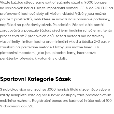
Vložte každou středu some sort of začněte sázet s i9000 bonusem
na kasinových her a získejte impozantní odměnu 55 % do 220 EUR na
preferované kasinové sloty při vložení vkladu! Výběry jsou možné
pouze z prostředků, mhh které se naváží další bonusové podmínky,
například na požadavky sázek. Po odeslání žádosti dále portál
zpracovává a posuzuje žádost před jejím finálním schválením, tento
proces trvá až 7 pracovních dnů. Každá metoda má nastaveny
vlastní limity, limitem kasina pro minimální vklad u částka 2–3 eur, v
závislosti na používané metodě. Platby jsou možné hned 50+
platebními metodami, jako jsou platební karty, internetové
peněženky, převody, kryptoměny a další.
Sportovní Kategorie Sázek
S nabídkou více grunzochse 3000 herních titulů si zde něco vybere
každý. Kompletní katalog her u navíc dostupný také prostřednictvím
mobilního rozhraní. Registrační bonus pro kasinové hráče nabízí 100
% dorovnání do CZK.