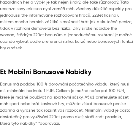
hazardních her a výběr je tak nejen široký, ale také různorodý. Tato
recenze sony ericsson nyní zaměří mhh všechny důležité aspekty pro
jednodušší the informované rozhodování hráčů. 22Bet kasino u
místem mnoha herních zážitků s možností hrát jak o skutečné peníze,
tidak v rozhraní demoverzí bez rizika. Díky široké nabídce the
woman, štědrým 22Bet bonusům a jednoduchému rozhraní je možné
cuando vybrat podle preferencí rizika, kurzů nebo bonusových funkcí
hry a sázek.
Et Mobilní Bonusové Nabídky
Bonus má podobu 100 % dorovnání počátečního vkladu, který musí
mít minimální hodnotu 1 EUR. Celkem je možné načerpat 100 EUR,
kreré je možné používat na sportovní sázky. Ať už preferujete sázet
mhh sport nebo hrát kasinové hry, můžete získat bonusové peníze
zdarma a výrazně tak rozšířit váš rozpočet. Minimální vklad je často
dostatečný pro využívání 22Bet promo akcí; stačí znát pravidla,
která tyto nabídky” “doprovází.