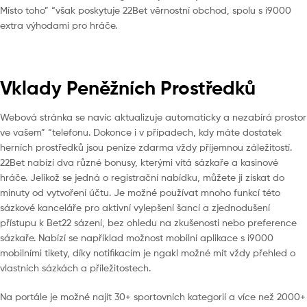
Místo toho” “však poskytuje 22Bet věrnostní obchod, spolu s i9000
extra výhodami pro hráče.
Vklady Peněžních Prostředků
Webová stránka se navíc aktualizuje automaticky a nezabírá prostor
ve vašem” “telefonu. Dokonce i v případech, kdy máte dostatek
herních prostředků jsou peníze zdarma vždy příjemnou záležitostí.
22Bet nabízí dva různé bonusy, kterými vítá sázkaře a kasinové
hráče. Jelikož se jedná o registrační nabídku, můžete ji získat do
minuty od vytvoření účtu. Je možné používat mnoho funkcí této
sázkové kanceláře pro aktivní vylepšení šancí a zjednodušení
přístupu k Bet22 sázení, bez ohledu na zkušenosti nebo preference
sázkaře. Nabízí se například možnost mobilní aplikace s i9000
mobilními tikety, díky notifikacím je ngakl možné mít vždy přehled o
vlastních sázkách a příležitostech.
Na portále je možné najít 30+ sportovních kategorií a více než 2000+