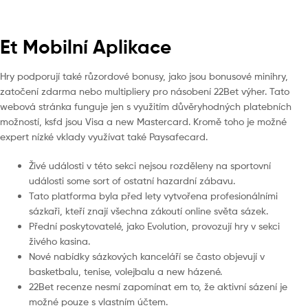
Et Mobilní Aplikace
Hry podporují také růzordové bonusy, jako jsou bonusové minihry,
zatočení zdarma nebo multipliery pro násobení 22Bet výher. Tato
webová stránka funguje jen s využitím důvěryhodných platebních
možností, ksfd jsou Visa a new Mastercard. Kromě toho je možné
expert nízké vklady využívat také Paysafecard.
Živé události v této sekci nejsou rozděleny na sportovní
události some sort of ostatní hazardní zábavu.
Tato platforma byla před lety vytvořena profesionálními
sázkaři, kteří znají všechna zákoutí online světa sázek.
Přední poskytovatelé, jako Evolution, provozují hry v sekci
živého kasina.
Nové nabídky sázkových kanceláří se často objevují v
basketbalu, tenise, volejbalu a new házené.
22Bet recenze nesmí zapomínat em to, že aktivní sázení je
možné pouze s vlastním účtem.