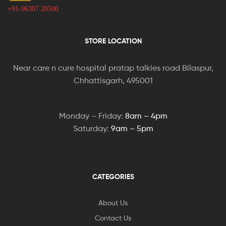
+91-96307 20500
STORE LOCATION
Near care n cure hospital pratap talkies road Bilaspur,
Chhattisgarh, 495001
Monday – Friday:
8am – 4pm
Saturday:
9am – 5pm
CATEGORIES
About Us
Contact Us