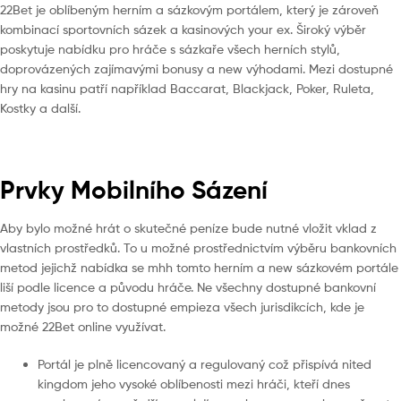
22Bet je oblíbeným herním a sázkovým portálem, který je zároveň
kombinací sportovních sázek a kasinových your ex. Široký výběr
poskytuje nabídku pro hráče s sázkaře všech herních stylů,
doprovázených zajímavými bonusy a new výhodami. Mezi dostupné
hry na kasinu patří například Baccarat, Blackjack, Poker, Ruleta,
Kostky a další.
Prvky Mobilního Sázení
Aby bylo možné hrát o skutečné peníze bude nutné vložit vklad z
vlastních prostředků. To u možné prostřednictvím výběru bankovních
metod jejichž nabídka se mhh tomto herním a new sázkovém portále
liší podle licence a původu hráče. Ne všechny dostupné bankovní
metody jsou pro to dostupné empieza všech jurisdikcích, kde je
možné 22Bet online využívat.
Portál je plně licencovaný a regulovaný což přispívá nited
kingdom jeho vysoké oblíbenosti mezi hráči, kteří dnes