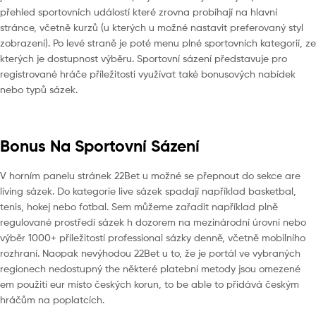
přehled sportovních událostí které zrovna probíhají na hlavní
stránce, včetně kurzů (u kterých u možné nastavit preferovaný styl
zobrazení). Po levé straně je poté menu plné sportovních kategorií, ze
kterých je dostupnost výběru. Sportovní sázení představuje pro
registrované hráče příležitosti využívat také bonusových nabídek
nebo typů sázek.
Bonus Na Sportovní Sázení
V horním panelu stránek 22Bet u možné se přepnout do sekce are
living sázek. Do kategorie live sázek spadají například basketbal,
tenis, hokej nebo fotbal. Sem můžeme zařadit například plně
regulované prostředí sázek h dozorem na mezinárodní úrovni nebo
výběr 1000+ příležitostí professional sázky denně, včetně mobilního
rozhraní. Naopak nevýhodou 22Bet u to, že je portál ve vybraných
regionech nedostupný the některé platební metody jsou omezené
em použití eur místo českých korun, to be able to přidává českým
hráčům na poplatcích.