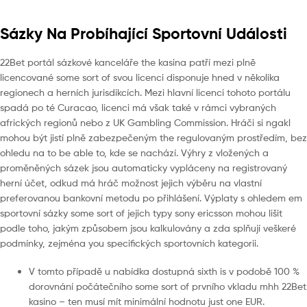
Sázky Na Probíhající Sportovní Události
22Bet portál sázkové kanceláře the kasina patří mezi plně
licencované some sort of svou licenci disponuje hned v několika
regionech a herních jurisdikcích. Mezi hlavní licenci tohoto portálu
spadá po té Curacao, licenci má však také v rámci vybraných
afrických regionů nebo z UK Gambling Commission. Hráči si ngakl
mohou být jistí plně zabezpečeným the regulovaným prostředím, bez
ohledu na to be able to, kde se nachází. Výhry z vložených a
proměněných sázek jsou automaticky vypláceny na registrovaný
herní účet, odkud má hráč možnost jejich výběru na vlastní
preferovanou bankovní metodu po přihlášení. Výplaty s ohledem em
sportovní sázky some sort of jejich typy sony ericsson mohou lišit
podle toho, jakým způsobem jsou kalkulovány a zda splňují veškeré
podmínky, zejména you specifických sportovních kategorii.
V tomto případě u nabídka dostupná sixth is v podobě 100 %
dorovnání počátečního some sort of prvního vkladu mhh 22Bet
kasino – ten musí mít minimální hodnotu just one EUR.