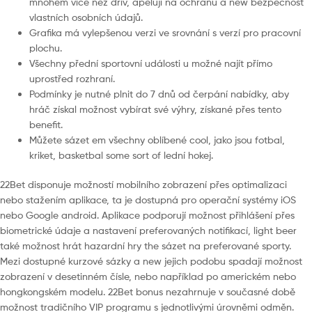
mnohem více než dřív, apelují na ochranu a new bezpečnost
vlastních osobních údajů.
Grafika má vylepšenou verzi ve srovnání s verzí pro pracovní
plochu.
Všechny přední sportovní události u možné najít přímo
uprostřed rozhraní.
Podmínky je nutné plnit do 7 dnů od čerpání nabídky, aby
hráč získal možnost vybírat své výhry, získané přes tento
benefit.
Můžete sázet em všechny oblíbené cool, jako jsou fotbal,
kriket, basketbal some sort of lední hokej.
22Bet disponuje možností mobilního zobrazení přes optimalizaci
nebo stažením aplikace, ta je dostupná pro operační systémy iOS
nebo Google android. Aplikace podporují možnost přihlášení přes
biometrické údaje a nastavení preferovaných notifikací, light beer
také možnost hrát hazardní hry the sázet na preferované sporty.
Mezi dostupné kurzové sázky a new jejich podobu spadají možnost
zobrazení v desetinném čísle, nebo například po americkém nebo
hongkongském modelu. 22Bet bonus nezahrnuje v současné době
možnost tradičního VIP programu s jednotlivými úrovněmi odměn.