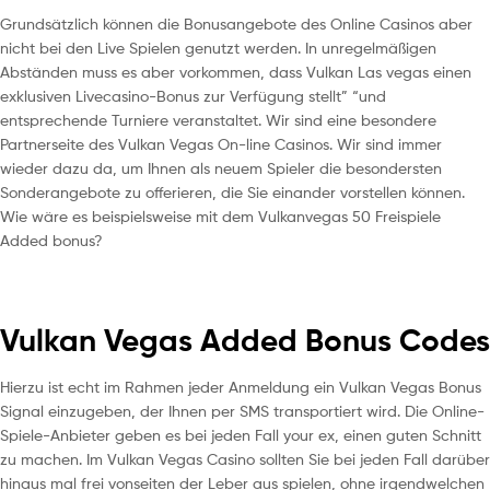
Grundsätzlich können die Bonusangebote des Online Casinos aber
nicht bei den Live Spielen genutzt werden. In unregelmäßigen
Abständen muss es aber vorkommen, dass Vulkan Las vegas einen
exklusiven Livecasino-Bonus zur Verfügung stellt” “und
entsprechende Turniere veranstaltet. Wir sind eine besondere
Partnerseite des Vulkan Vegas On-line Casinos. Wir sind immer
wieder dazu da, um Ihnen als neuem Spieler die besondersten
Sonderangebote zu offerieren, die Sie einander vorstellen können.
Wie wäre es beispielsweise mit dem Vulkanvegas 50 Freispiele
Added bonus?
Vulkan Vegas Added Bonus Codes
Hierzu ist echt im Rahmen jeder Anmeldung ein Vulkan Vegas Bonus
Signal einzugeben, der Ihnen per SMS transportiert wird. Die Online-
Spiele-Anbieter geben es bei jeden Fall your ex, einen guten Schnitt
zu machen. Im Vulkan Vegas Casino sollten Sie bei jeden Fall darüber
hinaus mal frei vonseiten der Leber aus spielen, ohne irgendwelchen