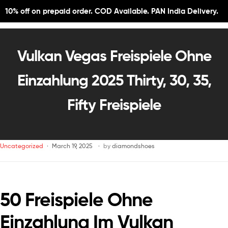
10% off on prepaid order. COD Available. PAN India Delivery.
Vulkan Vegas Freispiele Ohne
Einzahlung 2025 Thirty, 30, 35,
Fifty Freispiele
Uncategorized
March 19, 2025
by
diamondshoes
50 Freispiele Ohne
Einzahlung Im Vulkan