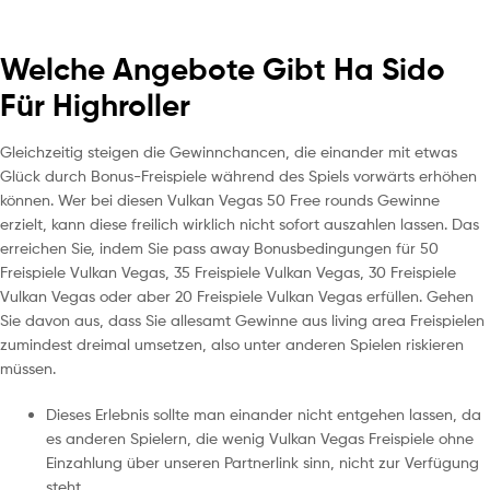
Welche Angebote Gibt Ha Sido
Für Highroller
Gleichzeitig steigen die Gewinnchancen, die einander mit etwas
Glück durch Bonus-Freispiele während des Spiels vorwärts erhöhen
können. Wer bei diesen Vulkan Vegas 50 Free rounds Gewinne
erzielt, kann diese freilich wirklich nicht sofort auszahlen lassen. Das
erreichen Sie, indem Sie pass away Bonusbedingungen für 50
Freispiele Vulkan Vegas, 35 Freispiele Vulkan Vegas, 30 Freispiele
Vulkan Vegas oder aber 20 Freispiele Vulkan Vegas erfüllen. Gehen
Sie davon aus, dass Sie allesamt Gewinne aus living area Freispielen
zumindest dreimal umsetzen, also unter anderen Spielen riskieren
müssen.
Dieses Erlebnis sollte man einander nicht entgehen lassen, da
es anderen Spielern, die wenig Vulkan Vegas Freispiele ohne
Einzahlung über unseren Partnerlink sinn, nicht zur Verfügung
steht.