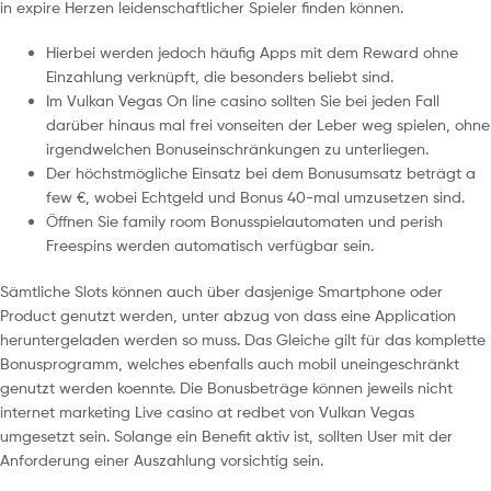
in expire Herzen leidenschaftlicher Spieler finden können.
Hierbei werden jedoch häufig Apps mit dem Reward ohne
Einzahlung verknüpft, die besonders beliebt sind.
Im Vulkan Vegas On line casino sollten Sie bei jeden Fall
darüber hinaus mal frei vonseiten der Leber weg spielen, ohne
irgendwelchen Bonuseinschränkungen zu unterliegen.
Der höchstmögliche Einsatz bei dem Bonusumsatz beträgt a
few €, wobei Echtgeld und Bonus 40-mal umzusetzen sind.
Öffnen Sie family room Bonusspielautomaten und perish
Freespins werden automatisch verfügbar sein.
Sämtliche Slots können auch über dasjenige Smartphone oder
Product genutzt werden, unter abzug von dass eine Application
heruntergeladen werden so muss. Das Gleiche gilt für das komplette
Bonusprogramm, welches ebenfalls auch mobil uneingeschränkt
genutzt werden koennte. Die Bonusbeträge können jeweils nicht
internet marketing Live casino at redbet von Vulkan Vegas
umgesetzt sein. Solange ein Benefit aktiv ist, sollten User mit der
Anforderung einer Auszahlung vorsichtig sein.