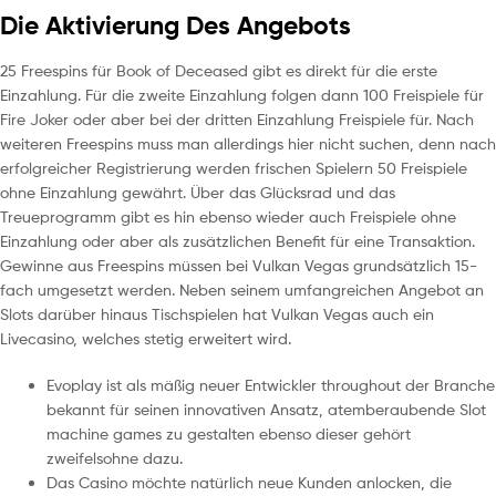
Die Aktivierung Des Angebots
25 Freespins für Book of Deceased gibt es direkt für die erste
Einzahlung. Für die zweite Einzahlung folgen dann 100 Freispiele für
Fire Joker oder aber bei der dritten Einzahlung Freispiele für. Nach
weiteren Freespins muss man allerdings hier nicht suchen, denn nach
erfolgreicher Registrierung werden frischen Spielern 50 Freispiele
ohne Einzahlung gewährt. Über das Glücksrad und das
Treueprogramm gibt es hin ebenso wieder auch Freispiele ohne
Einzahlung oder aber als zusätzlichen Benefit für eine Transaktion.
Gewinne aus Freespins müssen bei Vulkan Vegas grundsätzlich 15-
fach umgesetzt werden. Neben seinem umfangreichen Angebot an
Slots darüber hinaus Tischspielen hat Vulkan Vegas auch ein
Livecasino, welches stetig erweitert wird.
Evoplay ist als mäßig neuer Entwickler throughout der Branche
bekannt für seinen innovativen Ansatz, atemberaubende Slot
machine games zu gestalten ebenso dieser gehört
zweifelsohne dazu.
Das Casino möchte natürlich neue Kunden anlocken, die