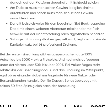
danach auf der Plattform dauerhaft mit Echtgeld spielen.
Am Ende so muss man seinen Gewinn lediglich dreimal
durchführen und schon muss man sich seinen Gewinn
auszahlen lassen.
Der gilt beispielsweise für den begehrten Slot Book regarding
Dead mit einem weiteren Abenteuer miteinander mit Rich
Schwule auf der Nachforschung nach ägyptischen Schätzen.
Solange mit Bonusguthaben gespielt wird, liegt der maximale
Kapitaleinsatz bei 5€ professional Drehung.
Bei der ersten Einzahlung gibt es ausgesprochen gute 100%
Aufschlag bis 500€ + extra Freispiele. Und nochmals aufpeppen
unter der vierten über 50% bis über 200€. Bei Vulkan Vegas steht
relativ klar der Einzahlungsbonus und das Procuring im Mittelpunkt,
egal ob es einander dabei um Angebote für neue Nutzer oder
Bestandskunden handelt. Der No Deposit Bonus überzeugt mit
seinen 50 Free Spins gleich nach der Anmeldung.