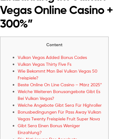
Vegas Online Casino +
300%”
Content
Vulkan Vegas Added Bonus Codes
Vulkan Vegas Thirty Five Fs
Wie Bekommt Man Bei Vulkan Vegas 50
Freispiele?
Beste Online On Line Casino – März 2025″
Welche Weiteren Bonusangebote Gibt Es
Bei Vulkan Vegas?
Welche Angebote Gibt Sera Für Highroller
Bonusbedingungen Für Pass Away Vulkan
Vegas Twenty Freispiele Fruit Super Nova
Gibt Sera Einen Bonus Weniger
Einzahlung?