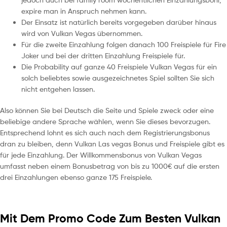
expire man in Anspruch nehmen kann.
Der Einsatz ist natürlich bereits vorgegeben darüber hinaus
wird von Vulkan Vegas übernommen.
Für die zweite Einzahlung folgen danach 100 Freispiele für Fire
Joker und bei der dritten Einzahlung Freispiele für.
Die Probability auf ganze 40 Freispiele Vulkan Vegas für ein
solch beliebtes sowie ausgezeichnetes Spiel sollten Sie sich
nicht entgehen lassen.
Also können Sie bei Deutsch die Seite und Spiele zweck oder eine
beliebige andere Sprache wählen, wenn Sie dieses bevorzugen.
Entsprechend lohnt es sich auch nach dem Registrierungsbonus
dran zu bleiben, denn Vulkan Las vegas Bonus und Freispiele gibt es
für jede Einzahlung. Der Willkommensbonus von Vulkan Vegas
umfasst neben einem Bonusbetrag von bis zu 1000€ auf die ersten
drei Einzahlungen ebenso ganze 175 Freispiele.
Mit Dem Promo Code Zum Besten Vulkan