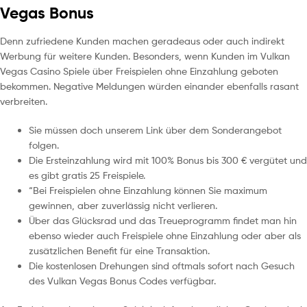
Vegas Bonus
Denn zufriedene Kunden machen geradeaus oder auch indirekt
Werbung für weitere Kunden. Besonders, wenn Kunden im Vulkan
Vegas Casino Spiele über Freispielen ohne Einzahlung geboten
bekommen. Negative Meldungen würden einander ebenfalls rasant
verbreiten.
Sie müssen doch unserem Link über dem Sonderangebot
folgen.
Die Ersteinzahlung wird mit 100% Bonus bis 300 € vergütet und
es gibt gratis 25 Freispiele.
“Bei Freispielen ohne Einzahlung können Sie maximum
gewinnen, aber zuverlässig nicht verlieren.
Über das Glücksrad und das Treueprogramm findet man hin
ebenso wieder auch Freispiele ohne Einzahlung oder aber als
zusätzlichen Benefit für eine Transaktion.
Die kostenlosen Drehungen sind oftmals sofort nach Gesuch
des Vulkan Vegas Bonus Codes verfügbar.