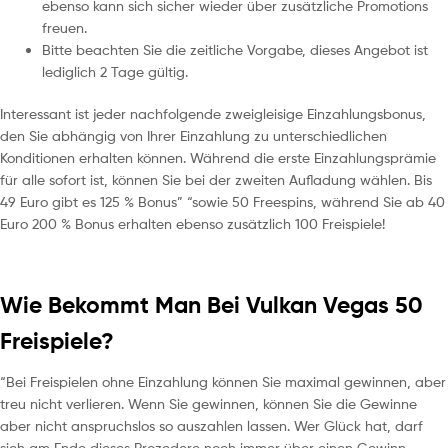
ebenso kann sich sicher wieder über zusätzliche Promotions
freuen.
Bitte beachten Sie die zeitliche Vorgabe, dieses Angebot ist
lediglich 2 Tage gültig.
Interessant ist jeder nachfolgende zweigleisige Einzahlungsbonus,
den Sie abhängig von Ihrer Einzahlung zu unterschiedlichen
Konditionen erhalten können. Während die erste Einzahlungsprämie
für alle sofort ist, können Sie bei der zweiten Aufladung wählen. Bis
49 Euro gibt es 125 % Bonus” “sowie 50 Freespins, während Sie ab 40
Euro 200 % Bonus erhalten ebenso zusätzlich 100 Freispiele!
Wie Bekommt Man Bei Vulkan Vegas 50
Freispiele?
“Bei Freispielen ohne Einzahlung können Sie maximal gewinnen, aber
treu nicht verlieren. Wenn Sie gewinnen, können Sie die Gewinne
aber nicht anspruchslos so auszahlen lassen. Wer Glück hat, darf
sich am Ende dieses Prozedere noch immer über einen Gewinn