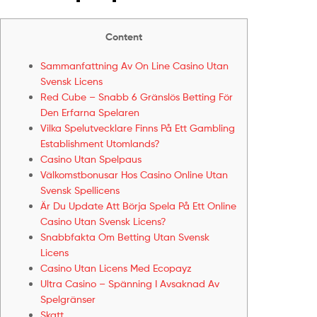
Content
Sammanfattning Av On Line Casino Utan
Svensk Licens
Red Cube – Snabb 6 Gränslös Betting För
Den Erfarna Spelaren
Vilka Spelutvecklare Finns På Ett Gambling
Establishment Utomlands?
Casino Utan Spelpaus
Välkomstbonusar Hos Casino Online Utan
Svensk Spellicens
Är Du Update Att Börja Spela På Ett Online
Casino Utan Svensk Licens?
Snabbfakta Om Betting Utan Svensk
Licens
Casino Utan Licens Med Ecopayz
Ultra Casino – Spänning I Avsaknad Av
Spelgränser
Skatt