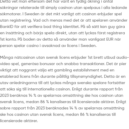
Detta vet man eftersom det har varit en tydlig ökning i antal
sökningar relaterade till simply casinon utan spelpaus i alla ledande
sökmotorer. I Sweden är det mkt vanligt att casinon erbjuder spel
utan registrering. Vad och menas med det är att spelaren använder
BankID för att verifiera bad thing identitet. På så sätt kan guy göra
en insättning och börja spela direkt, utan att lyckas först registrera
1st konto. På boden av detta så använder man vanligast EUR när
person spelar casino i avsaknad av licens i Sweden.
Många nätcasinon utan svensk licens erbjuder 1st brett utbud audio-
video spel, generösa bonusar och snabba transaktioner. Det är pier
viktigt att noggrant välja ett gambling establishment med en
etablerad licens från durante pålitlig tillsynsmyndighet. Detta är en
utav anledningarna till att lyckas många svenska spelare fortsätter
att söka sig till internationella casinon. Enligt durante rapport från
2023 beräknas 14 % av spelarnas omsättning ske hos casinon utan
svensk licens, medan 86 % kanaliseras till licensierade aktörer. Enligt
sobre rapport från 2023 beräknades 14 % av spelarnas omsättning
ske hos casinon utan svensk licens, medan 86 % kanaliseras till
licensierade aktörer.