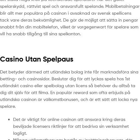
spelarskydd, rättvist spel och ansvarsfullt spelande. Mobilbetalningar
blir allt mer populära på casinon i avsaknad av svensk spellicens
tack vare deras bekvämlighet. De gör de möjligt att sätta in pengar
snabbt från din mobiltelefon, vilket är vorgegenwart för spelare som
vill ha snabb tillgång till sina spelkonton.
Casino Utan Spelpaus
Det betyder därmed att utländska bolag inte får marknadsföra sina
betting- och casinosidor. Beslutar dig för att lyckas spela hos 1st
utländskt casino eller spelbolag utan licens så behöver du alltså ta
dig dit själv för att filma. En populär reward som ofta erbjuds på
utländska casinon är välkomstbonusen, och är ett sätt att locka nya
spelare.
Det är viktigt för online casinon att ansvara kring deras
beviljade licensers riktlinjer för att bedriva sin verksamhet
lagligt.
Många välkomstbonusar består av insättningsbonusar, där