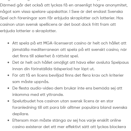
Därmed går det också att lyckas få en ansenligt högre anonymitet,
något som vissa spelare uppskattar. I Swe är det endast Svenska
Spel och föreningar som får erbjuda skraplotter och lotterier. Hos
casinon utan svensk spellicens är det boat dock fritt fram att
erbjuda lotterier o skraplotter.
Att spela på ett MGA-licenserat casino är helt och hållet att
jämställa mediterranean att spela på ett svenskt casino, när
det finns till säkerhet å rättvist spel.
Det är helt och hållet omöjligt att häva eller avsluta Spelpaus
innan din förinställda tidsperiod har löpt ut.
För att få en licens beviljad finns det flera krav och kriterier
som måste uppnås.
De flesta audio-video dem brukar inte ens bemöda sej att
inkomma med ett yttrande.
Spelutbudet hos casinon utan svensk licens är en stor
foranledning till att para blir alltmer populära bland svenska
depilare.
Eftersom man måste stänga av sej hos varje enskilt online
casino existerar det ett mer effektivt sätt att lyckas blockera