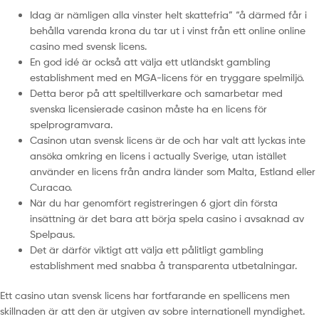
Idag är nämligen alla vinster helt skattefria” “å därmed får i
behålla varenda krona du tar ut i vinst från ett online online
casino med svensk licens.
En god idé är också att välja ett utländskt gambling
establishment med en MGA-licens för en tryggare spelmiljö.
Detta beror på att speltillverkare och samarbetar med
svenska licensierade casinon måste ha en licens för
spelprogramvara.
Casinon utan svensk licens är de och har valt att lyckas inte
ansöka omkring en licens i actually Sverige, utan istället
använder en licens från andra länder som Malta, Estland eller
Curacao.
När du har genomfört registreringen 6 gjort din första
insättning är det bara att börja spela casino i avsaknad av
Spelpaus.
Det är därför viktigt att välja ett pålitligt gambling
establishment med snabba å transparenta utbetalningar.
Ett casino utan svensk licens har fortfarande en spellicens men
skillnaden är att den är utgiven av sobre internationell myndighet.