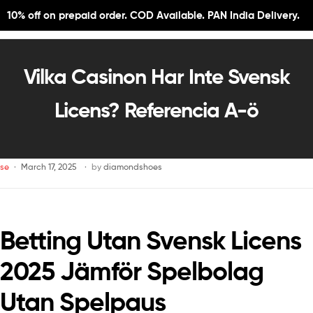
10% off on prepaid order. COD Available. PAN India Delivery.
Vilka Casinon Har Inte Svensk
Licens? Referencia A-ö
se
March 17, 2025
by
diamondshoes
Betting Utan Svensk Licens
2025 Jämför Spelbolag
Utan Spelpaus