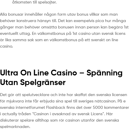
åtkomsten till spelsajter.
Alla bonusar innehåller någon form utav bonus villkor som man
behöver konstruera hänsyn till. Det kan exempelvis pica hur många
gånger man behöver omsätta bonusen innan person kan begära 1st
eventuellt uttag. En välkomstbonus på 1st casino utan svensk licens
är lika samma sak som en välkomstbonus på ett svenskt on line
casino.
Ultra On Line Casino – Spänning
Utan Spelgränser
Det gör att spelutvecklare och inte har skaffat den svenska licensen
för mjukvara inte får erbjuda sina spel till sveriges nätcasinon. På e
svenska internetforumet Flashback finns det över 5000 kommentarer
i actually tråden “Casinon i avsaknad av svensk Licens”. Här
diskuterar spelare alltihop som rör casinon utanför den svenska
spelmarknaden.