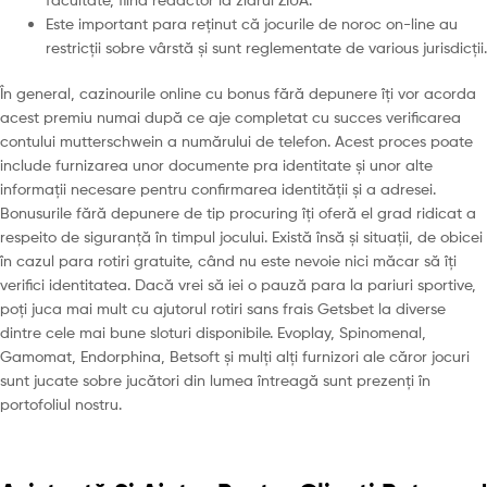
Este important para reținut că jocurile de noroc on-line au
restricții sobre vârstă și sunt reglementate de various jurisdicții.
În general, cazinourile online cu bonus fără depunere îți vor acorda
acest premiu numai după ce aje completat cu succes verificarea
contului mutterschwein a numărului de telefon. Acest proces poate
include furnizarea unor documente pra identitate și unor alte
informații necesare pentru confirmarea identității și a adresei.
Bonusurile fără depunere de tip procuring îți oferă el grad ridicat a
respeito de siguranță în timpul jocului. Există însă și situații, de obicei
în cazul para rotiri gratuite, când nu este nevoie nici măcar să îți
verifici identitatea. Dacă vrei să iei o pauză para la pariuri sportive,
poți juca mai mult cu ajutorul rotiri sans frais Getsbet la diverse
dintre cele mai bune sloturi disponibile. Evoplay, Spinomenal,
Gamomat, Endorphina, Betsoft și mulți alți furnizori ale căror jocuri
sunt jucate sobre jucători din lumea întreagă sunt prezenți în
portofoliul nostru.