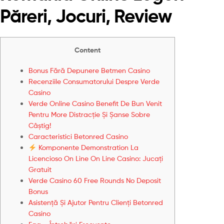
Păreri, Jocuri, Review
Content
Bonus Fără Depunere Betmen Casino
Recenziile Consumatorului Despre Verde
Casino
Verde Online Casino Benefit De Bun Venit
Pentru More Distracție Și Șanse Sobre
Câștig!
Caracteristici Betonred Casino
Komponente Demonstration La
Licencioso On Line On Line Casino: Jucați
Gratuit
Verde Casino 60 Free Rounds No Deposit
Bonus
Asistență Și Ajutor Pentru Clienți Betonred
Casino