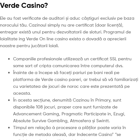
Verde Casino?
Ele au fost verificate de auditori și aduc câștiguri exclusiv pe baza
norocului tău. Cazinoul simply nu are certificat (doar licență),
entregar există unul pentru dezvoltatorii de sloturi. Programul de
loialitate ing Verde On line casino exista o dovadă a aprecierii
noastre pentru jucătorii loiali.
Companiile profesionale utilizează un certificat SSL pentru
some sort of cripta comunicarea între computerul dvs.
Înainte de a începe să faceți pariuri pe bani reali pe
platforma de Verde casino pareri, ar trebui să vă familiarizați
cu varietatea de jocuri de noroc care este prezentată pe
aceasta.
În acesta secțiune, denumită Cazinou în Primary, sunt
disponibile 108 jocuri, proper care sunt furnizate de
Advancement Gaming, Pragmatic Participate in, Ezugi,
Absolute Survive Gambling, Atmosfera și Swintt.
Timpul em relação à procesare a plăților poate varia în
funcție de metoda aleasă, dar Indecente Casino” “se