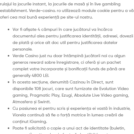
rulajul la jocurile instant, la jocurile de masă și în live gambling
establishment. Verde-casino. ro utilizează module cookie pentru a vă
oferi cea mai bună experiență pe site-ul nostru.
Vor fi afișate 4 câmpuri în care jucătorul va încărca
documentul ales pentru justificarea identității, adresei, dovezii
de plată și orice alt doc util pentru justificarea datelor
personale.
Verde Casino just nu doar întâmpină jucătorii noi cu algun
generos reward sobre înregistrare, ci oferă și un pachet
complet votre incorporate și bonificații funds de până are
generally 4800 LEI.
În acesta secțiune, denumită Cazinou în Direct, sunt
disponibile 108 jocuri, care sunt furnizate de Evolution Video
gaming, Pragmatic Play, Ezugi, Absolute Live Video gaming,
Atmosfera și Swintt.
Cu pasiunea ei pentru scris și experiența ei vastă în industrie,
Viorela continuă să fie o forță motrice în lumea creării de
conținut iGaming.
Poate fi solicitată o copie a unui act de identitate (buletin,