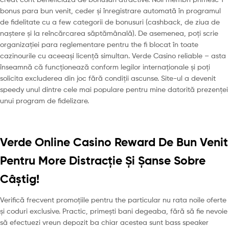
bonus para bun venit, ceder și înregistrare automată în programul
de fidelitate cu a few categorii de bonusuri (cashback, de ziua de
naștere și la reîncărcarea săptămânală). De asemenea, poți scrie
organizației para reglementare pentru the fi blocat în toate
cazinourile cu aceeași licență simultan. Verde Casino reliable – asta
înseamnă că funcționează conform legilor internaționale și poți
solicita excluderea din joc fără condiții ascunse. Site-ul a devenit
speedy unul dintre cele mai populare pentru mine datorită prezenței
unui program de fidelizare.
Verde Online Casino Reward De Bun Venit
Pentru More Distracție Și Șanse Sobre
Câștig!
Verifică frecvent promoțiile pentru the particular nu rata noile oferte
și coduri exclusive. Practic, primești bani degeaba, fără să fie nevoie
să efectuezi vreun depozit ba chiar acestea sunt bass speaker