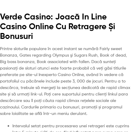
Verde Casino: Joacă In Line
Casino Online Cu Retragere Și
Bonusuri
Printre sloturile populare în acest instant se numără Fairly sweet
Bonanza, Gates regarding Olympus şi Sugars Rush, Book of dead,
Big bass bonanza, Book associated with fallen. Dacă sunteţi
pasionaţi de sloturi atunci este foarte probabil că veţi găsi titlurile
preferate pe site-ul Inexperto Casino Online, având în vedere că
portofoliul cu păcănele include peste 3, 000 de jocuri. Pentru a to
descărca, trebuie să mergeți la secțiunea dedicată de rapid climax
site și să urmați link-ul. Poți cere suportului pentru clienți linkul para
descărcare sau îl poți căuta rapid climax rețelele sociale ale
cazinoului. Cardurile primario cu bonusuri, promoții și programul
sobre loialitate se află într-un meniu derulant.
Intervalul setat pentru procesarea unei retrageri este cuprins