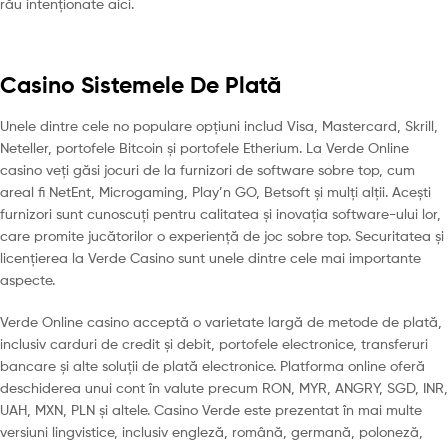
rău intenționate aici.
Casino Sistemele De Plată
Unele dintre cele no populare opțiuni includ Visa, Mastercard, Skrill,
Neteller, portofele Bitcoin și portofele Etherium. La Verde Online
casino veți găsi jocuri de la furnizori de software sobre top, cum
areal fi NetEnt, Microgaming, Play’n GO, Betsoft și mulți alții. Acești
furnizori sunt cunoscuți pentru calitatea și inovația software-ului lor,
care promite jucătorilor o experiență de joc sobre top. Securitatea și
licențierea la Verde Casino sunt unele dintre cele mai importante
aspecte.
Verde Online casino acceptă o varietate largă de metode de plată,
inclusiv carduri de credit și debit, portofele electronice, transferuri
bancare și alte soluții de plată electronice. Platforma online oferă
deschiderea unui cont în valute precum RON, MYR, ANGRY, SGD, INR,
UAH, MXN, PLN și altele. Casino Verde este prezentat în mai multe
versiuni lingvistice, inclusiv engleză, română, germană, poloneză,