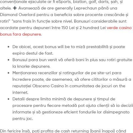
convenționale ejaculate ar fi eSports, biatlon, golf, darts, șah, și
altele.
Avansează de are generally Leprechaun până una
Diamond Overlord pentru a beneficia sobre procente crescânde și
rotiri” “sans frais în funcție sobre nivel. Bonusuri considerabile sunt
acordate pentru depuneri între 150 Lei și 2 hundred Lei
verde casino
bonus fara depunere
.
De obicei, acest bonus will be to miză prestabilită și poate
expira destul de fast.
Bonusul para bun venit vă oferă bani în plus sau rotiri gratuite
la knorke depunere.
Menționarea recenziilor și ratingurilor de pe site-uri para
încredere poate, de asemenea, să ofere cititorilor o măsură a
reputației Obsceno Casino în comunitatea de jocuri on the
internet.
Detalii despre limita minimă de depunere și timpul de
procesare pentru fiecare metodă pot ajuta clienții să ia decizii
informate și să gestioneze eficient fondurile lor disimpegnato
pentru joc.
Din fericire însă, poți profita de cash returning (banii înapoi) când