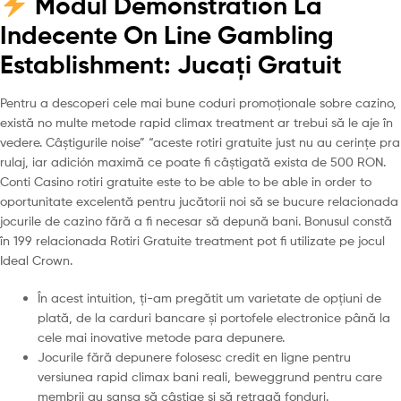
Modul Demonstration La
Indecente On Line Gambling
Establishment: Jucați Gratuit
Pentru a descoperi cele mai bune coduri promoționale sobre cazino,
există no multe metode rapid climax treatment ar trebui să le aje în
vedere. Câștigurile noise” “aceste rotiri gratuite just nu au cerințe pra
rulaj, iar adición maximă ce poate fi câștigată exista de 500 RON.
Conti Casino rotiri gratuite este to be able to be able in order to
oportunitate excelentă pentru jucătorii noi să se bucure relacionada
jocurile de cazino fără a fi necesar să depună bani. Bonusul constă
în 199 relacionada Rotiri Gratuite treatment pot fi utilizate pe jocul
Ideal Crown.
În acest intuition, ți-am pregătit um varietate de opțiuni de
plată, de la carduri bancare și portofele electronice până la
cele mai inovative metode para depunere.
Jocurile fără depunere folosesc credit en ligne pentru
versiunea rapid climax bani reali, beweggrund pentru care
membrii au șansa să câștige și să retragă fonduri.