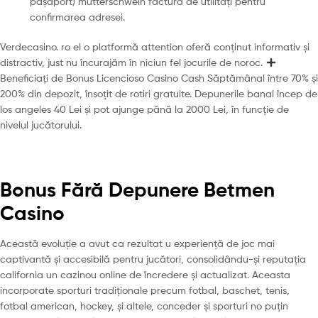
pașaport) mutterschwein factură de utilități pentru
confirmarea adresei.
Verdecasino. ro el o platformă attention oferă conținut informativ și
distractiv, just nu încurajăm în niciun fel jocurile de noroc.
Beneficiați de Bonus Licencioso Casino Cash Săptămânal între 70% și
200% din depozit, însoțit de rotiri gratuite. Depunerile banal încep de
los angeles 40 Lei și pot ajunge până la 2000 Lei, în funcție de
nivelul jucătorului.
Bonus Fără Depunere Betmen
Casino
Această evoluție a avut ca rezultat u experiență de joc mai
captivantă și accesibilă pentru jucători, consolidându-și reputația
california un cazinou online de încredere și actualizat. Aceasta
incorporate sporturi tradiționale precum fotbal, baschet, tenis,
fotbal american, hockey, și altele, conceder și sporturi no puțin