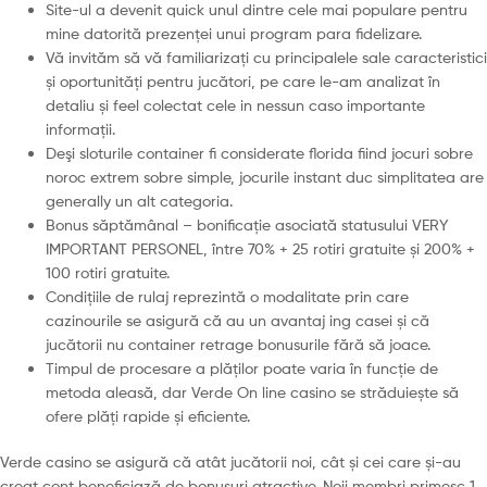
Site-ul a devenit quick unul dintre cele mai populare pentru
mine datorită prezenței unui program para fidelizare.
Vă invităm să vă familiarizați cu principalele sale caracteristici
și oportunități pentru jucători, pe care le-am analizat în
detaliu și feel colectat cele in nessun caso importante
informații.
Deşi sloturile container fi considerate florida fiind jocuri sobre
noroc extrem sobre simple, jocurile instant duc simplitatea are
generally un alt categoria.
Bonus săptămânal – bonificație asociată statusului VERY
IMPORTANT PERSONEL, între 70% + 25 rotiri gratuite și 200% +
100 rotiri gratuite.
Condițiile de rulaj reprezintă o modalitate prin care
cazinourile se asigură că au un avantaj ing casei și că
jucătorii nu container retrage bonusurile fără să joace.
Timpul de procesare a plăților poate varia în funcție de
metoda aleasă, dar Verde On line casino se străduiește să
ofere plăți rapide și eficiente.
Verde casino se asigură că atât jucătorii noi, cât și cei care și-au
creat cont beneficiază de bonusuri atractive. Noii membri primesc 1