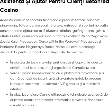
Asistență Și Ajutor Pentru Clienți Betonred
Casino
Aceasta consist of sporturi tradiționale precum fotbal, baschet,
ping-pong, fotbal us, baseball, și altele, entregar și sporturi no puțin
convenționale ejaculate ar fi eSports, biatlon, golfing, darts, șah, și
altele. Printre jocuri sony ericsson numără Excellent Rhino Megaways,
Zoysia Ruler Megaways, Curse within the Werewolf Megaways și
Madame Future Megaways. Roata Norocului este o promoție
disponibilă pentru amandoua categoriile de membri.
În partea de jos a site-ului sunt afișate și logo-urile acestor
entități, aici fiind prezent și organismul Gambleaware.
Verde Casino impresionează cu o platformă inovatoare și u
gamă variată de jocuri, având avantaje notabile precum
bonusuri atractive, un software VIP generos și o interfață
intuitivă.
În plus, Licencioso Casino utilizează o tehnologie avansată de
criptare pentru the proteja informațiile privato și financiare
ale utilizatorilor.