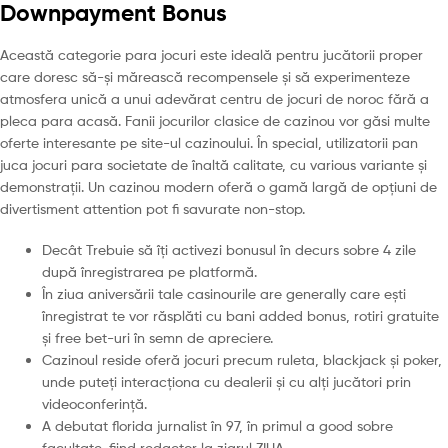
Downpayment Bonus
Această categorie para jocuri este ideală pentru jucătorii proper
care doresc să-și mărească recompensele și să experimenteze
atmosfera unică a unui adevărat centru de jocuri de noroc fără a
pleca para acasă. Fanii jocurilor clasice de cazinou vor găsi multe
oferte interesante pe site-ul cazinoului. În special, utilizatorii pan
juca jocuri para societate de înaltă calitate, cu various variante și
demonstrații. Un cazinou modern oferă o gamă largă de opțiuni de
divertisment attention pot fi savurate non-stop.
Decât Trebuie să îți activezi bonusul în decurs sobre 4 zile
după înregistrarea pe platformă.
În ziua aniversării tale casinourile are generally care ești
înregistrat te vor răsplăti cu bani added bonus, rotiri gratuite
și free bet-uri în semn de apreciere.
Cazinoul reside oferă jocuri precum ruleta, blackjack și poker,
unde puteți interacționa cu dealerii și cu alți jucători prin
videoconferință.
A debutat florida jurnalist în 97, în primul a good sobre
facultate, fiind redactor la ziarul ZIUA.