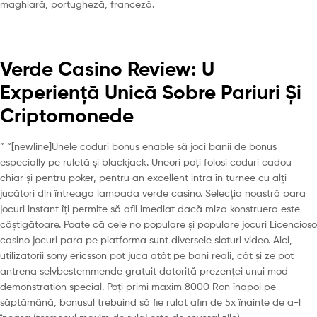
maghiară, portugheză, franceză.
Verde Casino Review: U
Experiență Unică Sobre Pariuri Și
Criptomonede
” “[newline]Unele coduri bonus enable să joci banii de bonus
especially pe ruletă și blackjack. Uneori poți folosi coduri cadou
chiar și pentru poker, pentru an excellent intra în turnee cu alți
jucători din întreaga lampada verde casino. Selecția noastră para
jocuri instant îți permite să afli imediat dacă miza konstruera este
câștigătoare. Poate că cele no populare și populare jocuri Licencioso
casino jocuri para pe platforma sunt diversele sloturi video. Aici,
utilizatorii sony ericsson pot juca atât pe bani reali, cât și ze pot
antrena selvbestemmende gratuit datorită prezenței unui mod
demonstration special. Poți primi maxim 8000 Ron înapoi pe
săptămână, bonusul trebuind să fie rulat afin de 5x înainte de a-l