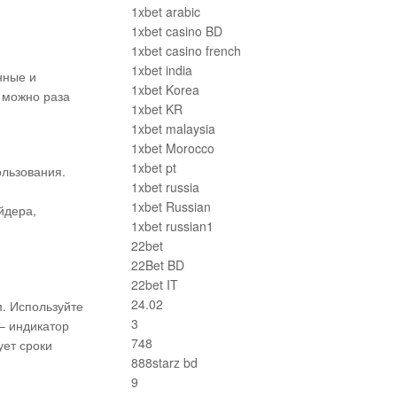
1xbet arabic
1xbet casino BD
1xbet casino french
1xbet india
нные и
1xbet Korea
и можно раза
1xbet KR
1xbet malaysia
1xbet Morocco
1xbet pt
льзования.
1xbet russia
1xbet Russian
йдера,
1xbet russian1
22bet
22Bet BD
22bet IT
24.02
. Используйте
3
– индикатор
748
ует сроки
888starz bd
9