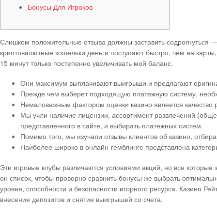
Бонусы Для Игроков
Слишком положительные отзыва должны заставить содрогнуться — 
криптовалютные кошельки деньги поступают быстро, чем на карты,
15 минут только постепенно увеличивать мой баланс.
Они максимум выплачивают выигрыши и предлагают оригин
Прежде чем выберет подходящую платежную систему, необх
Немаловажным фактором оценки казино является качество 
Мы учли наличие лицензии, ассортимент развлечений (общее
представленного в сайте, и выбирать платежных систем.
Помимо того, мы изучали отзывы клиентов об казино, отбир
Наиболее широко в онлайн-гемблинге представлена категор
Эти игровые клубы различаются условиями акций, но все которые
он список, чтобы проворно сравнить бонусы же выбрать оптимальн
уровня, способности и безопасности игорного ресурса. Казино Рей
внесения депозитов и снятия выигрышей со счета.