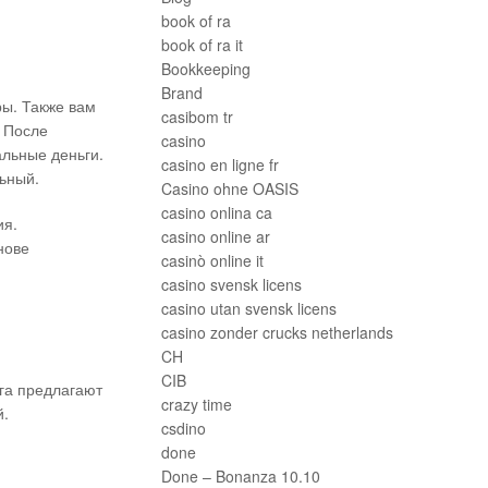
book of ra
book of ra it
Bookkeeping
Brand
ры. Также вам
casibom tr
. После
casino
альные деньги.
casino en ligne fr
ьный.
Casino ohne OASIS
casino onlina ca
ия.
casino online ar
нове
casinò online it
casino svensk licens
casino utan svensk licens
casino zonder crucks netherlands
CH
CIB
га предлагают
crazy time
й.
csdino
done
Done – Bonanza 10.10