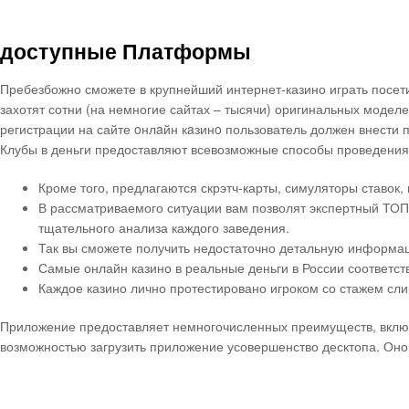
доступные Платформы
Пребезбожно сможете в крупнейший интернет-казино играть посети
захотят сотни (на немногие сайтах – тысячи) оригинальных моде
регистрации на сайте oнлaйн кaзинo пользователь должен внести 
Клубы в деньги предоставляют всевозможные способы проведения 
Кроме того, предлагаются скрэтч-карты, симуляторы ставок,
В рассматриваемого ситуации вам позволят экспертный ТОП 
тщательного анализа каждого заведения.
Так вы сможете получить недостаточно детальную информац
Самые онлайн казино в реальные деньги в России соответст
Каждое казино лично протестировано игроком со стажем сли
Приложение предоставляет немногочисленных преимуществ, включа
возможностью загрузить приложение усовершенство десктопа. Оно