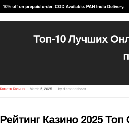
10% off on prepaid order. COD Available. PAN India Delivery.
Топ-10 Лучших Онл
п
Комета Казино
March 5, 2025
by
diamondshoes
Рейтинг Казино 2025 То