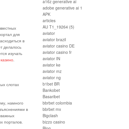
a16z generative ai
adobe generative ai 1
APK
articles
AU T1_19264 (5)
звестных
aviator
портал для
aviator brazil
асходиться в
aviator casino DE
ет делалось
aviator casino fr
тся изучать
aviator IN
 казино
.
aviator ke
aviator mz
aviator ng
b1bet BR
ных слотах
Bankobet
Basaribet
мму, намного
bbrbet colombia
азъяснениями в
bbrbet mx
 важных
Bigclash
ых порталов.
bizzo casino
Blog