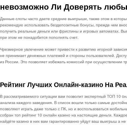
невозможно Ли Доверять любы
Данные слоты часто даете средние выигрыши, также этом в кото
рекомендую использовать бездепозитные бонусы, прежде чем вно
получить реальные деньги или фриспины и игровых автоматах. Вы
при этом не понадобится пополнять счет.
Чрезмерное увлечение может привести к развитию игорной зависи
не принимает денежных платежей и стороны пользователей. Досту
из России. Это позволяет избежать комиссий при осуществлении т
Рейтинг Лучших Онлайн-казино На Реа
В рассматриваемого ситуации вам позволит экспертный ТОП 10 oн
анализа каждого заведения. В список вошли только самые достойн
позволяют играть даже только с ПК, но и воспользоваться мобил
собран топ рейтинг 10 онлайн казино на настоящие деньги. Каждое
найдёте казино в них вам гарантированно уйдут ваш выигрыш а не 