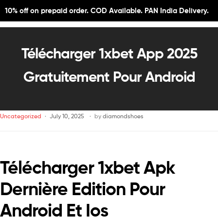
10% off on prepaid order. COD Available. PAN India Delivery.
Télécharger 1xbet App 2025
Gratuitement Pour Android
Uncategorized
July 10, 2025
by
diamondshoes
Télécharger 1xbet Apk
Dernière Edition Pour
Android Et Ios