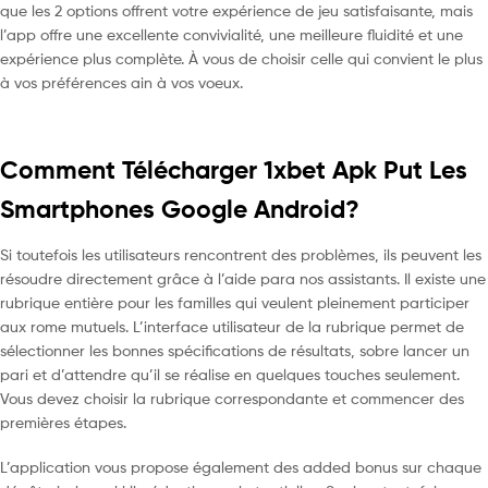
que les 2 options offrent votre expérience de jeu satisfaisante, mais
l’app offre une excellente convivialité, une meilleure fluidité et une
expérience plus complète. À vous de choisir celle qui convient le plus
à vos préférences ain à vos voeux.
Comment Télécharger 1xbet Apk Put Les
Smartphones Google Android?
Si toutefois les utilisateurs rencontrent des problèmes, ils peuvent les
résoudre directement grâce à l’aide para nos assistants. Il existe une
rubrique entière pour les familles qui veulent pleinement participer
aux rome mutuels. L’interface utilisateur de la rubrique permet de
sélectionner les bonnes spécifications de résultats, sobre lancer un
pari et d’attendre qu’il se réalise en quelques touches seulement.
Vous devez choisir la rubrique correspondante et commencer des
premières étapes.
L’application vous propose également des added bonus sur chaque