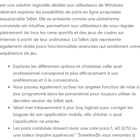
est une solution logicielle dédiée aux utilisateurs de Windows
désirant explorer les possibilités de paris en ligne proposées
equiparable 1xBet. Elle se présente comme une plateforme
conviviale ain intuitive, permettant aux utilisateurs de vous régaler
pleinement de tous les rome sportifs et des jeux de casino sur
internet à partir de leur ordinateur. La 1xBet apk représente
également dotée para fonctionnalités avancées qui améliorent votre
expérience de jeu.
Explorez les différentes options et choisissez celle quel
professionnel correspond le plus efficacement à vos
préférences et à le convenance.
Vous pouvez également activer los angeles fonction de mise à
jour programmé dans les paramètres pour toujours utiliser la
dernière version de 1xBet apk.
1xbet met fréquemment à jour boy logiciel pour corriger les
bogues de son application mobile, afin d’éviter o qual
l’application ne plante.
Les paris combinés doivent avoir une cote para 1, 40 (2/5) ou
une valeur impaire supérieure.” “[newline]Si vous remontez à