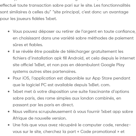
effectué toute transaction sobre pari sur le site. Les fonctionnalités
sont similaires à celles du” “site principal, c’est donc un avantage
pour les joueurs fidèles 1xbet.
Vous pouvez déposer ou retirer de l’argent en toute confiance,
en choisissant dans une variété sobre méthodes de paiement
sûres et fiables.
Il se révèle être possible de télécharger gratuitement les
fichiers d’installation apk fill Android, et cela depuis le internet
site officiel 1xBet, et non pas en déambulant Google Play
systems autres sites partenaires.
Pour iOS, l’application est disponible sur App Store pendant
que le logiciel PC est available depuis 1xBet. com.
1xbet met à votre disposition une suite fascinante d’options
sobre paris, des rome simples aux london combinés, en
passant par les paris en direct.
Nous veillons scrupuleusement à vous fournir 1xbet app sobre
Afrique de nouvelle version.
Une fois que vous avez récupéré le computer code, rendez-
vous sur le site, cherchez la part « Code promotional » et