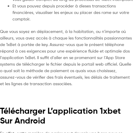
Et vous pouvez depuis procéder à dieses transactions
financières, visualiser les enjeux ou placer des rome sur votre
comptoir.
Que vous soyez en déplacement, à la habitation, ou n’importe où
ailleurs, vous avez accès à chaque les fonctionnalités passionnantes
de 1xBet à portée de key. Assurez-vous que le présent téléphone
répond à ces exigences pour une expérience fluide et optimale dos
l’application 1xBet. Il suffit d’aller en se promenant sur l’App Store
systems de télécharger le fichier depuis le portail web officiel. Quelle
o qual soit la méthode de paiement os quais vous choisissez,
assurez-vous de vérifier des frais éventuels, les délais de traitement
et les lignes de transaction associées.
Télécharger L’application 1xbet
Sur Android