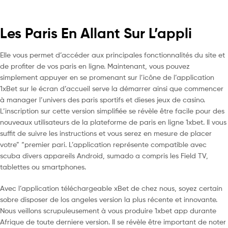
Les Paris En Allant Sur L’appli
Elle vous permet d’accéder aux principales fonctionnalités du site et
de profiter de vos paris en ligne. Maintenant, vous pouvez
simplement appuyer en se promenant sur l’icône de l’application
1xBet sur le écran d’accueil serve la démarrer ainsi que commencer
à manager l’univers des paris sportifs et dieses jeux de casino.
L’inscription sur cette version simplifiée se révèle être facile pour des
nouveaux utilisateurs de la plateforme de paris en ligne 1xbet. Il vous
suffit de suivre les instructions et vous serez en mesure de placer
votre” “premier pari. L’application représente compatible avec
scuba divers appareils Android, sumado a compris les Field TV,
tablettes ou smartphones.
Avec l’application téléchargeable xBet de chez nous, soyez certain
sobre disposer de los angeles version la plus récente et innovante.
Nous veillons scrupuleusement à vous produire 1xbet app durante
Afrique de toute derniere version. Il se révèle être important de noter