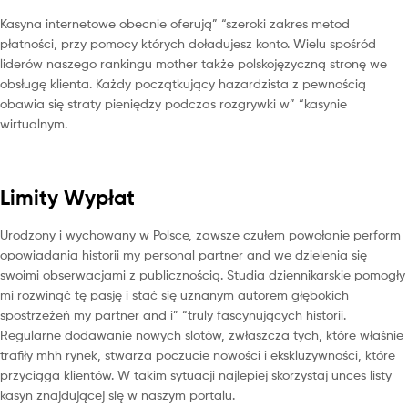
Kasyna internetowe obecnie oferują” “szeroki zakres metod
płatności, przy pomocy których doładujesz konto. Wielu spośród
liderów naszego rankingu mother także polskojęzyczną stronę we
obsługę klienta. Każdy początkujący hazardzista z pewnością
obawia się straty pieniędzy podczas rozgrywki w” “kasynie
wirtualnym.
Limity Wypłat
Urodzony i wychowany w Polsce, zawsze czułem powołanie perform
opowiadania historii my personal partner and we dzielenia się
swoimi obserwacjami z publicznością. Studia dziennikarskie pomogły
mi rozwinąć tę pasję i stać się uznanym autorem głębokich
spostrzeżeń my partner and i” “truly fascynujących historii.
Regularne dodawanie nowych slotów, zwłaszcza tych, które właśnie
trafiły mhh rynek, stwarza poczucie nowości i ekskluzywności, które
przyciąga klientów. W takim sytuacji najlepiej skorzystaj unces listy
kasyn znajdującej się w naszym portalu.