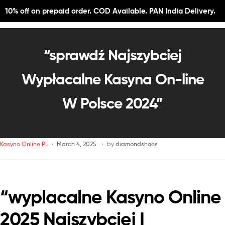
10% off on prepaid order. COD Available. PAN India Delivery.
“sprawdź Najszybciej
Wypłacalne Kasyna On-line
W Polsce 2024”
Kasyno Online PL
March 4, 2025
by
diamondshoes
“wyрlacalne Kasyno Online
2025 Najszybciej I