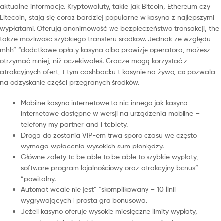
aktualne informacje. Kryptowaluty, takie jak Bitcoin, Ethereum czy
Litecoin, stają się coraz bardziej popularne w kasyna z najlepszymi
wypłatami. Oferują anonimowość we bezpieczeństwo transakcji, the
także możliwość szybkiego transferu środków. Jednak ze względu
mhh” “dodatkowe opłaty kasyna albo prowizje operatora, możesz
otrzymać mniej, niż oczekiwałeś. Gracze mogą korzystać z
atrakcyjnych ofert, t tym cashbacku t kasynie na żywo, co pozwala
na odzyskanie części przegranych środków.
Mobilne kasyno internetowe to nic innego jak kasyno
internetowe dostępne w wersji na urządzenia mobilne –
telefony my partner and i tablety.
Droga do zostania VIP-em trwa sporo czasu we często
wymaga wpłacania wysokich sum pieniędzy.
Główne zalety to be able to be able to szybkie wypłaty,
software program lojalnościowy oraz atrakcyjny bonus”
“powitalny.
Automat wcale nie jest” “skomplikowany – 10 linii
wygrywających i prosta gra bonusowa.
Jeżeli kasyno oferuje wysokie miesięczne limity wypłaty,