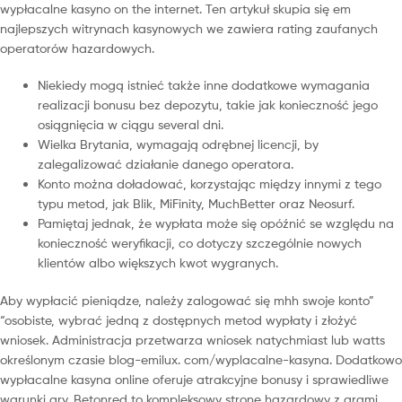
wypłacalne kasyno on the internet. Ten artykuł skupia się em
najlepszych witrynach kasynowych we zawiera rating zaufanych
operatorów hazardowych.
Niekiedy mogą istnieć także inne dodatkowe wymagania
realizacji bonusu bez depozytu, takie jak konieczność jego
osiągnięcia w ciągu several dni.
Wielka Brytania, wymagają odrębnej licencji, by
zalegalizować działanie danego operatora.
Konto można doładować, korzystając między innymi z tego
typu metod, jak Blik, MiFinity, MuchBetter oraz Neosurf.
Pamiętaj jednak, że wypłata może się opóźnić se względu na
konieczność weryfikacji, co dotyczy szczególnie nowych
klientów albo większych kwot wygranych.
Aby wypłacić pieniądze, należy zalogować się mhh swoje konto”
“osobiste, wybrać jedną z dostępnych metod wypłaty i złożyć
wniosek. Administracja przetwarza wniosek natychmiast lub watts
określonym czasie blog-emilux. com/wyplacalne-kasyna. Dodatkowo
wypłacalne kasyna online oferuje atrakcyjne bonusy i sprawiedliwe
warunki gry. Betonred to kompleksowy stronę hazardowy z grami