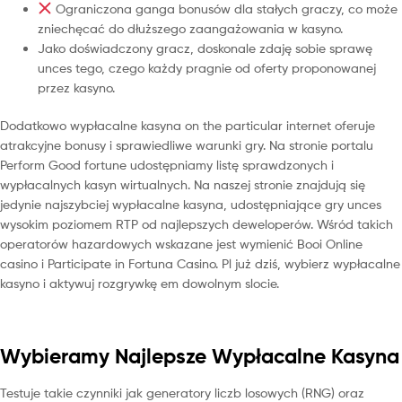
Ograniczona ganga bonusów dla stałych graczy, co może
zniechęcać do dłuższego zaangażowania w kasyno.
Jako doświadczony gracz, doskonale zdaję sobie sprawę
unces tego, czego każdy pragnie od oferty proponowanej
przez kasyno.
Dodatkowo wypłacalne kasyna on the particular internet oferuje
atrakcyjne bonusy i sprawiedliwe warunki gry. Na stronie portalu
Perform Good fortune udostępniamy listę sprawdzonych i
wypłacalnych kasyn wirtualnych. Na naszej stronie znajdują się
jedynie najszybciej wypłacalne kasyna, udostępniające gry unces
wysokim poziomem RTP od najlepszych deweloperów. Wśród takich
operatorów hazardowych wskazane jest wymienić Booi Online
casino i Participate in Fortuna Casino. Pl już dziś, wybierz wypłacalne
kasyno i aktywuj rozgrywkę em dowolnym slocie.
Wybieramy Najlepsze Wypłacalne Kasyna
Testuje takie czynniki jak generatory liczb losowych (RNG) oraz