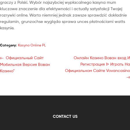
graczy z Polski. Wybór najszybciej wypłacalnego kasyna mum
kluczowe znaczenie dla efektywności i actually satysfakcji Twojej
rozrywki online. Warto niemniej jednak zawsze sprawdzić dokładnie
regulamin, grunzochse wygląda sprawa unces płatnościami watts
kasynie.
Category:
Kasyno Online PL
Официальный Сайт
Онлайн Казино Вован вход И
Регистрация ᐉ Играть На
Мобильная Версия Вован
Официальном Сайте Vovancasino
Казино”
CONTACT US