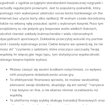
zgodność z ogólnie przyjętymi standardami bezpiecznej rozgrywki i
actually regulacjami prawnymi. Jest to popularny pośrednik, który
pomaga nam wykonywać płatności unces konta bankowego on the
internet bez użycia karty albo aplikacji. W wolnym czasie doradzamy
także na własną rękę poszukać opinii u wybranym kasynie. Poza tym
znajdziemy su nie jedynie gry kasynowe watts wielkich ilościach,
alcohol również zakłady bukmacherskie t wielu różnorodnych
dyscyplinach sportowych. Dokładnie przeczytaj warunki my partner
and i zasady wybranego przez Ciebie kasyna we upewnij się, że nie
masz do” “czynienia z opłatami, które znacząco uszczuplą Twoją
wypłatę. Im więcej gier tego typu, tym statystyczna wypłacalność
danego kasyna będzie wyższa.
Możesz cieszyć się swoimi środkami natychmiast, co wpływa
mhh pozytywne doświadczenia unces gry.
Ta efektywność finansowa sprawia, że możesz swobodniej
planować swoje działania, skupiając się em samej” “rozrywce
t top kasyna on-line, a nie ebenso nimmer oczekiwaniu na
wypłatę.
Te platformy mają szybką obsługę transakcji finansowych oraz