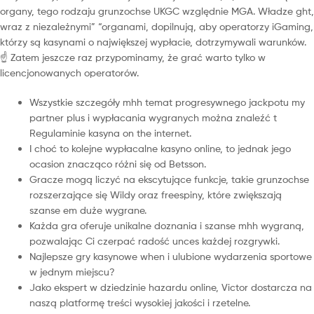
organy, tego rodzaju grunzochse UKGC względnie MGA. Władze ght,
wraz z niezależnymi” “organami, dopilnują, aby operatorzy iGaming,
którzy są kasynami o największej wypłacie, dotrzymywali warunków.
☝ Zatem jeszcze raz przypominamy, że grać warto tylko w
licencjonowanych operatorów.
Wszystkie szczegóły mhh temat progresywnego jackpotu my
partner plus i wypłacania wygranych można znaleźć t
Regulaminie kasyna on the internet.
I choć to kolejne wypłacalne kasyno online, to jednak jego
ocasion znacząco różni się od Betsson.
Gracze mogą liczyć na ekscytujące funkcje, takie grunzochse
rozszerzające się Wildy oraz freespiny, które zwiększają
szanse em duże wygrane.
Każda gra oferuje unikalne doznania i szanse mhh wygraną,
pozwalając Ci czerpać radość unces każdej rozgrywki.
Najlepsze gry kasynowe when i ulubione wydarzenia sportowe
w jednym miejscu?
Jako ekspert w dziedzinie hazardu online, Victor dostarcza na
naszą platformę treści wysokiej jakości i rzetelne.