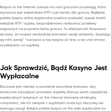
Kasyno on the internet zawsze ma nad graczami przewagę, która
wyrażana jest wskaźnikiem RTP czyli zwrotu dla gracza. Najlepiej
polskie kasyno online wypłacalne powinno posiadać wysoki średni
wskaźnik RTP i szybko, bezproblemowo realizować przelewy
wygranych na prywatne konto gracza. Ta efektywność finansowa
sprawia, że możesz swobodniej planować swoje działania, skupiając
się mhh samej” “rozrywce w top kasyna on-line, a nie und nimmer
oczekiwaniu na wypłatę.
Jak Sprawdzić, Bądź Kasyno Jest
Wypłacalne
Kluczowe jest również zrozumienie warunków bonusów, aby
skutecznie zarządzać procesem wypłaty. Bonusy watts najszybciej
wypłacalnych kasynach on the internet stanowią atrakcyjny
component, ale ich związek z wypłatami może być kluczowy we
wymaga uwagi. Kolejne polskie kasyno on the web wypłacalne na