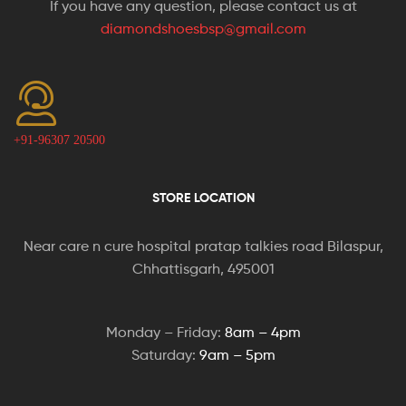
If you have any question, please contact us at
diamondshoesbsp@gmail.com
+91-96307 20500
STORE LOCATION
Near care n cure hospital pratap talkies road Bilaspur,
Chhattisgarh, 495001
Monday – Friday:
8am – 4pm
Saturday:
9am – 5pm