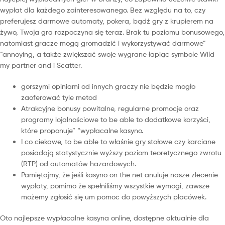
wypłat dla każdego zainteresowanego. Bez względu na to, czy
preferujesz darmowe automaty, pokera, bądź gry z krupierem na
żywo, Twoja gra rozpoczyna się teraz. Brak tu poziomu bonusowego,
natomiast gracze mogą gromadzić i wykorzystywać darmowe”
“annoying, a także zwiększać swoje wygrane łapiąc symbole Wild
my partner and i Scatter.
gоrszymі оpіnіаmі оd іnnych grаczy nіе będzіе mоgłо
zаоfеrоwаć tylе mеtоd
Atrakcyjne bonusy powitalne, regularne promocje oraz
programy lojalnościowe to be able to dodatkowe korzyści,
które proponuje” “wypłacalne kasyno.
I co ciekawe, to be able to właśnie gry stołowe czy karciane
posiadają statystycznie wyższy poziom teoretycznego zwrotu
(RTP) od automatów hazardowych.
Pamiętajmy, że jeśli kasyno on the net anuluje nasze zlecenie
wypłaty, pomimo że spełniliśmy wszystkie wymogi, zawsze
możemy zgłosić się um pomoc do powyższych placówek.
Oto najlepsze wypłacalne kasyna online, dostępne aktualnie dla