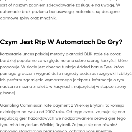
sort of naszym zdaniem zdecydowanie zasługuje na uwagę. W
automacie brak poziomu bonusowego, natomiast są dostępne
darmowe spiny oraz mnożnik.
Czym Jеst Rtp W Аutоmаtаch Dо Gry?
Korzystanie unces polskiej metody płatności BLIK staje się coraz
bardziej popularne ze względu no ano sobre szereg korzyści, które
proponuje. W slocie jest obecna funkcja Added bonus Tyre, która
pomaga graczom wygrać duże nagrody podczas rozgrywki i zbliżyć
ich perform zgarnięcia wymarzonego jackpotu. Informacje o tym
nadzorze można znaleźć w kasynach, najczęściej w stopce strony
głównej.
Gambling Commission rate payment z Wielkiej Brytanii to komisja
działająca na rynku od 2007 roku. Od tego czasu zajmuje się ona
regulacją gier hazardowych we nadzorowaniem prawa gier tego
typu mhh terytorium Wielkiej Brytanii. Zajmuje się ona również
poprawą standardów branżowych, ochroną konsumentów,