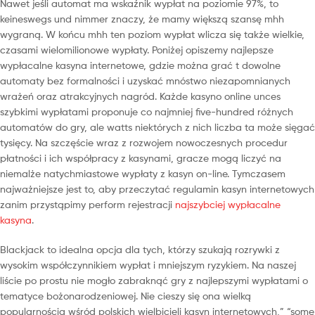
Nawet jeśli automat ma wskaźnik wypłat na poziomie 97%, to
keineswegs und nimmer znaczy, że mamy większą szansę mhh
wygraną. W końcu mhh ten poziom wypłat wlicza się także wielkie,
czasami wielomilionowe wypłaty. Poniżej opiszemy najlepsze
wypłacalne kasyna internetowe, gdzie można grać t dowolne
automaty bez formalności i uzyskać mnóstwo niezapomnianych
wrażeń oraz atrakcyjnych nagród. Każde kasyno online unces
szybkimi wypłatami proponuje co najmniej five-hundred różnych
automatów do gry, ale watts niektórych z nich liczba ta może sięgać
tysięcy. Na szczęście wraz z rozwojem nowoczesnych procedur
płatności i ich współpracy z kasynami, gracze mogą liczyć na
niemalże natychmiastowe wypłaty z kasyn on-line. Tymczasem
najważniejsze jest to, aby przeczytać regulamin kasyn internetowych
zanim przystąpimy perform rejestracji
najszybciej wypłacalne
kasyna
.
Blackjack to idealna opcja dla tych, którzy szukają rozrywki z
wysokim współczynnikiem wypłat i mniejszym ryzykiem. Na naszej
liście po prostu nie mogło zabraknąć gry z najlepszymi wypłatami o
tematyce bożonarodzeniowej. Nie cieszy się ona wielką
popularnością wśród polskich wielbicieli kasyn internetowych,” “some