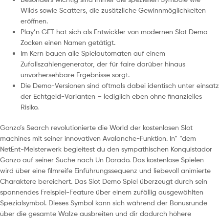
Wilds sowie Scatters, die zusätzliche Gewinnmöglichkeiten
eröffnen.
Play’n GET hat sich als Entwickler von modernen Slot Demo
Zocken einen Namen getätigt.
Im Kern bauen alle Spielautomaten auf einem
Zufallszahlengenerator, der für faire darüber hinaus
unvorhersehbare Ergebnisse sorgt.
Die Demo-Versionen sind oftmals dabei identisch unter einsatz
der Echtgeld-Varianten – lediglich eben ohne finanzielles
Risiko.
Gonzo’s Search revolutionierte die World der kostenlosen Slot
machines mit seiner innovativen Avalanche-Funktion. In” “dem
NetEnt-Meisterwerk begleitest du den sympathischen Konquistador
Gonzo auf seiner Suche nach Un Dorado. Das kostenlose Spielen
wird über eine filmreife Einführungssequenz und liebevoll animierte
Charaktere bereichert. Das Slot Demo Spiel überzeugt durch sein
spannendes Freispiel-Feature über einem zufällig ausgewählten
Spezialsymbol. Dieses Symbol kann sich während der Bonusrunde
über die gesamte Walze ausbreiten und dir dadurch höhere