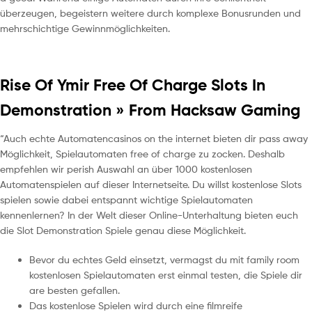
überzeugen, begeistern weitere durch komplexe Bonusrunden und
mehrschichtige Gewinnmöglichkeiten.
Rise Of Ymir Free Of Charge Slots In
Demonstration » From Hacksaw Gaming
“Auch echte Automatencasinos on the internet bieten dir pass away
Möglichkeit, Spielautomaten free of charge zu zocken. Deshalb
empfehlen wir perish Auswahl an über 1000 kostenlosen
Automatenspielen auf dieser Internetseite. Du willst kostenlose Slots
spielen sowie dabei entspannt wichtige Spielautomaten
kennenlernen? In der Welt dieser Online-Unterhaltung bieten euch
die Slot Demonstration Spiele genau diese Möglichkeit.
Bevor du echtes Geld einsetzt, vermagst du mit family room
kostenlosen Spielautomaten erst einmal testen, die Spiele dir
are besten gefallen.
Das kostenlose Spielen wird durch eine filmreife