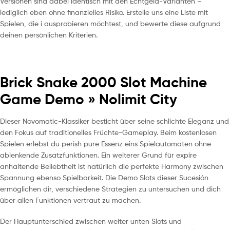
Versionen sind dabei identisch mit den Echtgeld-Varianten –
lediglich eben ohne finanzielles Risiko. Erstelle uns eine Liste mit
Spielen, die i ausprobieren möchtest, und bewerte diese aufgrund
deinen persönlichen Kriterien.
Brick Snake 2000 Slot Machine
Game Demo » Nolimit City
Dieser Novomatic-Klassiker besticht über seine schlichte Eleganz und
den Fokus auf traditionelles Früchte-Gameplay. Beim kostenlosen
Spielen erlebst du perish pure Essenz eins Spielautomaten ohne
ablenkende Zusatzfunktionen. Ein weiterer Grund für expire
anhaltende Beliebtheit ist natürlich die perfekte Harmony zwischen
Spannung ebenso Spielbarkeit. Die Demo Slots dieser Sucesión
ermöglichen dir, verschiedene Strategien zu untersuchen und dich
über allen Funktionen vertraut zu machen.
Der Hauptunterschied zwischen weiter unten Slots und