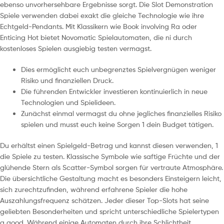
ebenso unvorhersehbare Ergebnisse sorgt. Die Slot Demonstration
Spiele verwenden dabei exakt die gleiche Technologie wie ihre
Echtgeld-Pendants. Mit Klassikern wie Book involving Ra oder
Enticing Hot bietet Novomatic Spielautomaten, die ni durch
kostenloses Spielen ausgiebig testen vermagst.
Dies ermöglicht euch unbegrenztes Spielvergnügen weniger
Risiko und finanziellen Druck.
Die führenden Entwickler investieren kontinuierlich in neue
Technologien und Spielideen.
Zunächst einmal vermagst du ohne jegliches finanzielles Risiko
spielen und musst euch keine Sorgen 1 dein Budget tätigen.
Du erhältst einen Spielgeld-Betrag und kannst diesen verwenden, 1
die Spiele zu testen. Klassische Symbole wie saftige Früchte und der
glühende Stern als Scatter-Symbol sorgen für vertraute Atmosphäre.
Die übersichtliche Gestaltung macht es besonders Einsteigern leicht,
sich zurechtzufinden, während erfahrene Spieler die hohe
Auszahlungsfrequenz schätzen. Jeder dieser Top-Slots hat seine
geliebten Besonderheiten und spricht unterschiedliche Spielertypen
a good. Während einige Automaten durch ihre Schlichtheit