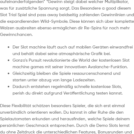
aufeinanderfolgenden” “Gewinn steigt dabei welcher Multiplikator,
was für zusätzliche Spannung sorgt. Das Besondere a good diesem
Slot Trial Spiel sind pass away beidseitig zahlenden Gewinnlinien und
die expandierenden Wild-Symbole. Diese können sich über komplette
Walzen ausbreiten ebenso ermöglichen dir Re-Spins für noch mehr
Gewinnchancen.
Der Slot machine läuft auch auf mobilen Geräten einwandfrei
und behält dabei seine atmosphärische Grafik bei.
Gonzo’s Pursuit revolutionierte die World der kostenlosen Slot
machine games mit seiner innovativen Avalanche-Funktion.
Gleichzeitig bleiben die Spiele ressourcenschonend und
starten unter abzug von lange Ladezeiten.
Dadurch entstehen regelmäßig schnelle kostenlose Slots,
perish du direkt aufgrund Veröffentlichung testen kannst.
Diese Flexibilität schätzen besonders Spieler, die sich erst einmal
unverbindlich orientieren wollen. Du kannst in aller Ruhe die den
Spielautomaten erkunden und herausfinden, welche Spiele deinem
persönlichen Geschmack entsprechen. Durch die Demo Slots lernst
du ohne Zeitdruck die unterschiedlichen Features, Bonusrunden und