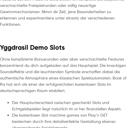
verschachtelte Freispielrunden oder völlig neuartige
Gewinnmechanismen. Nimm dir Zeit, jene Besonderheiten zu
erkennen und experimentiere unter einsatz der verschiedenen
Funktionen.
Yggdrasil Demo Slots
Ohne komplizierte Bonusrunden oder aber verschachtelte Features
konzentrierst du dich aufgeladen auf das Hauptspiel. Die knackigen
Soundeffekte und die leuchtenden Symbole erschaffen dabei die
authentische Atmosphäre eines klassischen Spielautomaten. Book of
Ra hat sich als einer der erfolgreichsten kostenlosen Slots im
deutschsprachigen Raum etabliert.
Der Hauptunterschied zwischen geschenkt Slots und
Echtgeldspielen liegt natürlich im or her finanziellen Aspekt.
Die kostenlosen Slot machine games von Play’n GET
bestechen durch ihre detailverliebte Gestaltung ebenso
überraschende Spielelemente.