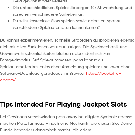
Geld gewinnst oder verlierst.
Die unterschiedlichen Spielestile sorgen für Abwechslung und
sprechen verschiedene Vorlieben an.
Du willst kostenlose Slots spielen sowie dabei entspannt
verschiedene Spielautomaten kennenlernen?
Du kannst experimentieren, schnelle Strategien ausprobieren ebenso
dich mit allen Funktionen vertraut tätigen. Die Spielmechanik und
Gewinnwahrscheinlichkeiten bleiben dabei identisch zum
Echtgeldmodus. Auf Spielautomaten. para kannst du
Spielautomaten kostenlos ohne Anmeldung spielen; und zwar ohne
Software-Download geradeaus im Browser
https://bookofra-
de.com/
.
Tips Intended For Playing Jackpot Slots
Bei Gewinnen verschwinden pass away beteiligten Symbole ebenso
machen Platz für neue – noch eine Mechanik, die diesen Slot Demo
Runde besonders dynamisch macht. Mit jedem