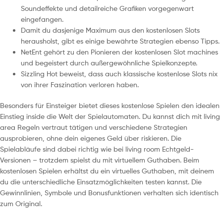
Soundeffekte und detailreiche Grafiken vorgegenwart
eingefangen.
Damit du dasjenige Maximum aus den kostenlosen Slots
herausholst, gibt es einige bewährte Strategien ebenso Tipps.
NetEnt gehört zu den Pionieren der kostenlosen Slot machines
und begeistert durch außergewöhnliche Spielkonzepte.
Sizzling Hot beweist, dass auch klassische kostenlose Slots nix
von ihrer Faszination verloren haben.
Besonders für Einsteiger bietet dieses kostenlose Spielen den idealen
Einstieg inside die Welt der Spielautomaten. Du kannst dich mit living
area Regeln vertraut tätigen und verschiedene Strategien
ausprobieren, ohne dein eigenes Geld über riskieren. Die
Spielabläufe sind dabei richtig wie bei living room Echtgeld-
Versionen – trotzdem spielst du mit virtuellem Guthaben. Beim
kostenlosen Spielen erhältst du ein virtuelles Guthaben, mit deinem
du die unterschiedliche Einsatzmöglichkeiten testen kannst. Die
Gewinnlinien, Symbole und Bonusfunktionen verhalten sich identisch
zum Original.