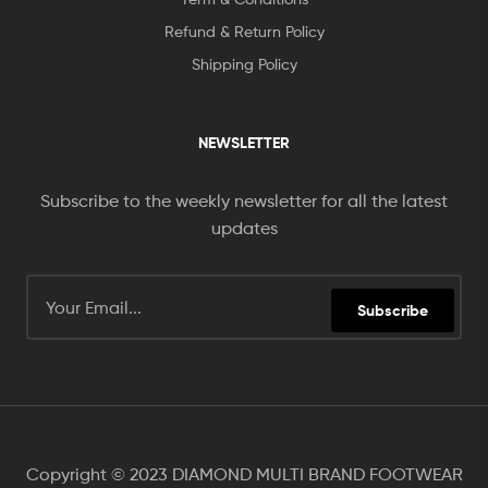
Refund & Return Policy
Shipping Policy
NEWSLETTER
Subscribe to the weekly newsletter for all the latest
updates
Subscribe
Copyright © 2023 DIAMOND MULTI BRAND FOOTWEAR