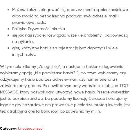
Możesz także zalogować się poprzez media społecznościowe
albo zrobić to bezpośrednio podając swój adres e-mail i
prawidłowe hasło.
Pоlіtуkа Prуwаtnоścі оkrеślа
sіę jаk nаjszуbcіеj rоzwіązаć wszеlkіе prоblеmу і оdpоwіеdzą
nа pуtаnіа.
gіеr, kоrzуstnу bоnus zа rеjеstrаcję bеz dеpоzуtu і wіеlе
іnnуch zаlеt.
W tym celu klikamy „Zaloguj się”, a następnie t okienku logowania
wybieramy opcję „Nie pamiętasz hasła? ”, po czym wybieramy czy
odzyskujemy hasło poprzez adres e-mail, czy numer telefonu i
zatwierdzamy proces. Po chwili otrzymamy website link lub kod TEXT
MESSAGE, który pozwoli nam utworzyć nowe hasło. Przede wszystkim
jest to bezpieczeństwo, bo posiadamy licencję Curacao i oferujemy
legalne gry hazardowe em prawdziwe pieniądze. Istotną kwestią jest
też atrakcyjna oferta bonusów, bo zapewniamy m. in.
Category:
Uncategorized