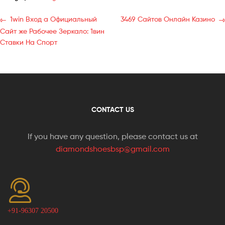
1win Вход а Официальный
3469 Сайтов Онлайн Казино
Сайт же Рабочее Зеркало: 1вин
Ставки На Спорт
CONTACT US
If you have any question, please contact us at
diamondshoesbsp@gmail.com
+91-96307 20500