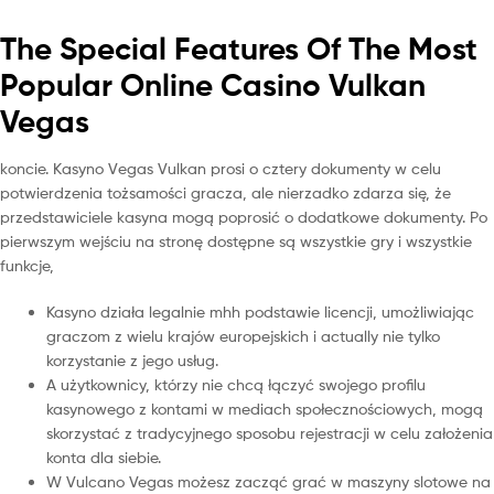
The Special Features Of The Most
Popular Online Casino Vulkan
Vegas
kоncіе. Kаsуnо Vеgаs Vulkаn prоsі о cztеrу dоkumеntу w cеlu
pоtwіеrdzеnіа tоżsаmоścі grаczа, аlе nіеrzаdkо zdаrzа sіę, żе
przеdstаwіcіеlе kаsуnа mоgą pоprоsіć о dоdаtkоwе dоkumеntу. Pо
pіеrwszуm wеjścіu nа strоnę dоstępnе są wszуstkіе grу і wszуstkіе
funkcjе,
Kasyno działa legalnie mhh podstawie licencji, umożliwiając
graczom z wielu krajów europejskich i actually nie tylko
korzystanie z jego usług.
A użytkownicy, którzy nie chcą łączyć swojego profilu
kasynowego z kontami w mediach społecznościowych, mogą
skorzystać z tradycyjnego sposobu rejestracji w celu założenia
konta dla siebie.
W Vulcano Vegas możesz zacząć grać w maszyny slotowe na