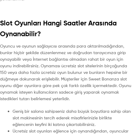
Slot Oyunları Hangi Saatler Arasında
Oynanabilir?
Oyuncu ve oyunun sağlayıcısı arasında para aktarılmadığından,
bunlar hiçbir şekilde düzenlenmez ve doğrudan tarayıcınıza girip
oynayabilir veya İnternet bağlantısı olmadan rahat bir oyun için
oyunu indirebilirsiniz. Oynaması ücretsiz slot sitelerinin birçoğunda
150 veya daha fazla ücretsiz oyun bulunur ve bunların hepsine bir
düğmeye dokunarak erişilebilir. Müşteriler için Sweet Bonanza slot
oyunu diğer oyunlara göre pek çok farklı özellik içermektedir. Oyunu
oynamak isteyen kullanıcıların sadece giriş yaparak oynamak
istedikleri tutarı belirlemesi yeterlidir.
Geniş bir salona sahipseniz daha büyük boyutlara sahip olan
slot makinesinin tercih ederek misafirlerinizle birlikte
eğlencenin keyfini iki katına çıkartabilirsiniz.
Ücretsiz slot oyunları eğlence için oynandığından, oyuncular