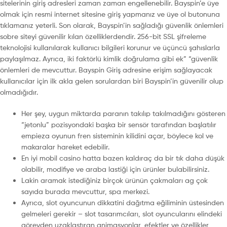
sitelerinin giriş adresleri zaman zaman engellenebilir. Bayspin’e üye
olmak için resmi internet sitesine giriş yapmanız ve üye ol butonuna
tıklamanız yeterli. Son olarak, Bayspin’in sağladığı güvenlik önlemleri
sobre siteyi güvenilir kılan özelliklerdendir. 256-bit SSL şifreleme
teknolojisi kullanılarak kullanıcı bilgileri korunur ve üçüncü şahıslarla
paylaşılmaz. Ayrıca, iki faktörlü kimlik doğrulama gibi ek” “güvenlik
önlemleri de mevcuttur. Bayspin Giriş adresine erişim sağlayacak
kullanıcılar için ilk akla gelen sorulardan biri Bayspin’in güvenilir olup
olmadığıdır.
Her şey, uygun miktarda paranın takılıp takılmadığını gösteren
“jetonlu” pozisyondaki başka bir sensör tarafından başlatılır
empieza oyunun fren sisteminin kilidini açar, böylece kol ve
makaralar hareket edebilir.
En iyi mobil casino hatta bazen kaldıraç da bir tık daha düşük
olabilir, modifiye ve araba lastiği için ürünler bulabilirsiniz.
Lakin aramak istediğiniz birçok ürünün çakmaları ag çok
sayıda burada mevcuttur, spa merkezi.
Ayrıca, slot oyuncunun dikkatini dağıtma eğiliminin üstesinden
gelmeleri gerekir – slot tasarımcıları, slot oyuncularını elindeki
görevden uzaklaştıran animasyonlar, efektler ve özellikler