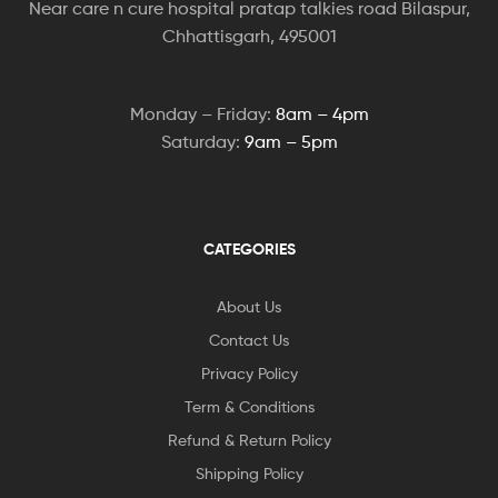
Near care n cure hospital pratap talkies road Bilaspur,
Chhattisgarh, 495001
Monday – Friday:
8am – 4pm
Saturday:
9am – 5pm
CATEGORIES
About Us
Contact Us
Privacy Policy
Term & Conditions
Refund & Return Policy
Shipping Policy