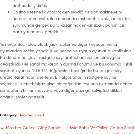
üretmede iyidirler.
Casino sitesine kaydolarak en sevdiğiniz slot makinelerini
ücretsiz demonstration modunda test edebilirsiniz, ancak test
sürümünde gerçek para kazanmak imkansızdır, bunun için
para yatırmanız gerekir.
Yüzlerce slot, rulet, black jack, poker ve diğer heyecan verici
oyunlardan seçim yapabilir ve her zevke uygun oyunlar bulabilirsiniz.
Bu döndürme işlevi, rastgele sayı üreteci adı verilen bir aygıtla
değiştirildi. Her sanal makaranın durma konumu ve bu konumla ilişkili
sembol, oyuncu “START” düğmesine bastığında bu rasgele sayı
üreteci tarafından belirlenir. Bir algoritmanın rastgele sayılar
seçmesini izlemek biraz sıkıcı olacağından, oyunun ekranında dönen
sembollerin bir animasyonu veya diğer bazı görsel-işitsel dikkat
dağıtıcı şeyler gösterilir.
Category:
Uncategorized
Mostbet Güncel Giriş: Sorular
1win Bahis Ve Online Casino Sitesi