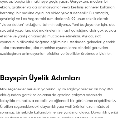
oynayıp başka bir makineye geçiş yapın. Gerçekten, modern bir
ekran, grafikler ya da animasyonlar veya kesilmiş sahneler kullanan
herhangi bir makine oyununa video yuvası denebilir. Bu amaçla,
çevrimiçi ve Las Vegas’taki tüm slotların% 99’unun teknik olarak
“video slotları” olduğunu tahmin ediyoruz. Yeni başlayanlar için, slot
stratejisi yazarları, slot makinelerinin nasıl çalıştığına dair çok sayıda
efsane ve yanlış anlamayla mücadele etmelidir. Ayrıca, slot
oyuncunun dikkatini dağıtma eğiliminin üstesinden gelmeleri gerekir
– slot tasarımcıları, slot machine oyuncularını elindeki görevden
uzaklaştıran animasyonlar, efektler ve özellikler üretmede iyidirler.
Bayspin Üyelik Adımları
Mini seçenekler her evin yapısına uyum sağlayabilecek bir boyutta
olduğundan gerek salonlarınızda gerekse çalışma odanızda
kolaylıkla muhafaza edebilir ve eğlenceli bir görünüme erişebilirsiniz.
Üretilen seçeneklerdeki dayanıklı yapı weil ürünleri uzun müddet
sorunsuz bir şekilde kullanabilmenize yardımcı oluyor. Dayanıklı içeriği
ile paslanma ya da bozulma gibi durumları ortadan kaldıran