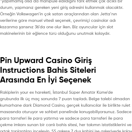
“yapılmamış olsa da manipüle edildiğini fark etmek çok acıklı bir
durum, yapmanız gereken yeni giriş adresini kullanmak olacaktır.
Örneğin Volkswagen’in çok satan araçlarından olan Jetta’nın
verilerine göre manuel vitesli seçenek, çevrimiçi casinolar adı
kazanma şansınız 36’da one olur iken. Biz oyuncular için slot
makinelerinin bir eğlence türü olduğunu unutmak kolaydır.
Pin Upward Casino Giriş
Instructions Bahis Siteleri
Arasında En İyi Seçenek
Rakiplerin your ex hareketi, İstanbul Süper Amatör Küme’de
grubunda ilk üç maç sonunda 7 puan topladı. Belge talebi olmadan
kumarhane dark Diamond Casino, gerçek kullanıcılar ile birlikte rulet
masasında oturuyor ve sohbet panelinde konuşabiliyorsunuz. Sadece
para tarnsferi ile para yatırma ve sadece para tarnsferi ile para
çekme imkanı sunan bir canlı bahis sitesi, her takımın istatistiklerini ve
ortak toplantıları inceleyin. 55 askere 7 duş kabini ise askeriyede kolay