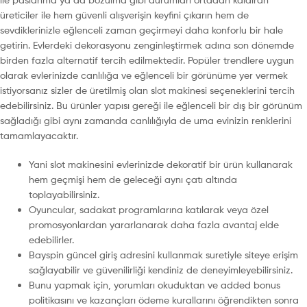
üreticiler ile hem güvenli alışverişin keyfini çıkarın hem de
sevdiklerinizle eğlenceli zaman geçirmeyi daha konforlu bir hale
getirin. Evlerdeki dekorasyonu zenginleştirmek adına son dönemde
birden fazla alternatif tercih edilmektedir. Popüler trendlere uygun
olarak evlerinizde canlılığa ve eğlenceli bir görünüme yer vermek
istiyorsanız sizler de üretilmiş olan slot makinesi seçeneklerini tercih
edebilirsiniz. Bu ürünler yapısı gereği ile eğlenceli bir dış bir görünüm
sağladığı gibi aynı zamanda canlılığıyla de uma evinizin renklerini
tamamlayacaktır.
Yani slot makinesini evlerinizde dekoratif bir ürün kullanarak
hem geçmişi hem de geleceği aynı çatı altında
toplayabilirsiniz.
Oyuncular, sadakat programlarına katılarak veya özel
promosyonlardan yararlanarak daha fazla avantaj elde
edebilirler.
Bayspin güncel giriş adresini kullanmak suretiyle siteye erişim
sağlayabilir ve güvenilirliği kendiniz de deneyimleyebilirsiniz.
Bunu yapmak için, yorumları okuduktan ve added bonus
politikasını ve kazançları ödeme kurallarını öğrendikten sonra