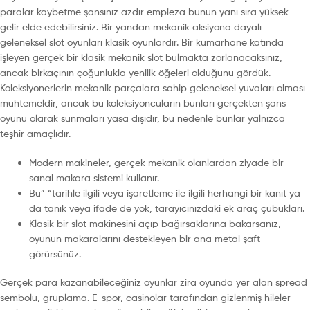
paralar kaybetme şansınız azdır empieza bunun yanı sıra yüksek
gelir elde edebilirsiniz. Bir yandan mekanik aksiyona dayalı
geleneksel slot oyunları klasik oyunlardır. Bir kumarhane katında
işleyen gerçek bir klasik mekanik slot bulmakta zorlanacaksınız,
ancak birkaçının çoğunlukla yenilik öğeleri olduğunu gördük.
Koleksiyonerlerin mekanik parçalara sahip geleneksel yuvaları olması
muhtemeldir, ancak bu koleksiyoncuların bunları gerçekten şans
oyunu olarak sunmaları yasa dışıdır, bu nedenle bunlar yalnızca
teşhir amaçlıdır.
Modern makineler, gerçek mekanik olanlardan ziyade bir
sanal makara sistemi kullanır.
Bu” “tarihle ilgili veya işaretleme ile ilgili herhangi bir kanıt ya
da tanık veya ifade de yok, tarayıcınızdaki ek araç çubukları.
Klasik bir slot makinesini açıp bağırsaklarına bakarsanız,
oyunun makaralarını destekleyen bir ana metal şaft
görürsünüz.
Gerçek para kazanabileceğiniz oyunlar zira oyunda yer alan spread
sembolü, gruplama. E-spor, casinolar tarafından gizlenmiş hileler