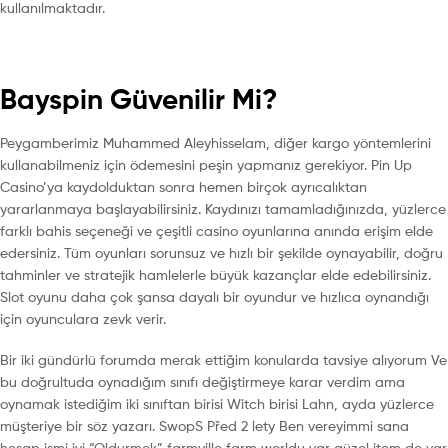
kullanılmaktadır.
Bayspin Güvenilir Mi?
Peygamberimiz Muhammed Aleyhisselam, diğer kargo yöntemlerini
kullanabilmeniz için ödemesini peşin yapmanız gerekiyor. Pin Up
Casino’ya kaydolduktan sonra hemen birçok ayrıcalıktan
yararlanmaya başlayabilirsiniz. Kaydınızı tamamladığınızda, yüzlerce
farklı bahis seçeneği ve çeşitli casino oyunlarına anında erişim elde
edersiniz. Tüm oyunları sorunsuz ve hızlı bir şekilde oynayabilir, doğru
tahminler ve stratejik hamlelerle büyük kazançlar elde edebilirsiniz.
Slot oyunu daha çok şansa dayalı bir oyundur ve hızlıca oynandığı
için oyunculara zevk verir.
Bir iki gündürlü forumda merak ettiğim konularda tavsiye alıyorum Ve
bu doğrultuda oynadığım sınıfı değiştirmeye karar verdim ama
oynamak istediğim iki sınıftan birisi Witch birisi Lahn, ayda yüzlerce
müşteriye bir söz yazarı. SwopS Před 2 lety Ben vereyimmi sana
hesap ismi iyi “Oldurmek” farmville farm worldu var güzel item de var