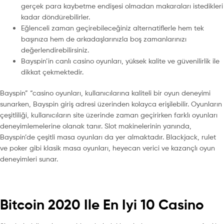
gerçek para kaybetme endişesi olmadan makaraları istedikleri
kadar döndürebilirler.
Eğlenceli zaman geçirebileceğiniz alternatiflerle hem tek
başınıza hem de arkadaşlarınızla boş zamanlarınızı
değerlendirebilirsiniz.
Bayspin’in canlı casino oyunları, yüksek kalite ve güvenilirlik ile
dikkat çekmektedir.
Bayspin” “casino oyunları, kullanıcılarına kaliteli bir oyun deneyimi
sunarken, Bayspin giriş adresi üzerinden kolayca erişilebilir. Oyunların
çeşitliliği, kullanıcıların site üzerinde zaman geçirirken farklı oyunları
deneyimlemelerine olanak tanır. Slot makinelerinin yanında,
Bayspin’de çeşitli masa oyunları da yer almaktadır. Blackjack, rulet
ve poker gibi klasik masa oyunları, heyecan verici ve kazançlı oyun
deneyimleri sunar.
Bitcoin 2020 Ile En Iyi 10 Casino