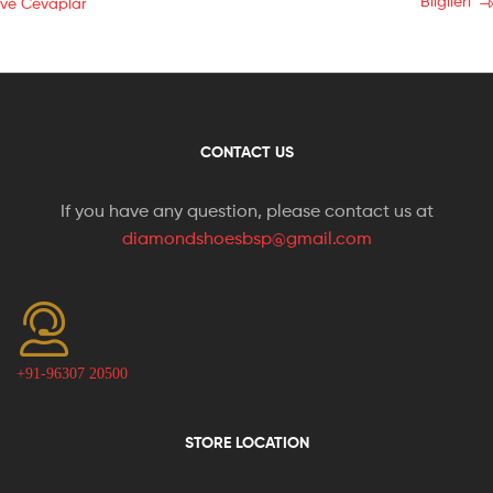
Bilgileri
ve Cevaplar
CONTACT US
If you have any question, please contact us at
diamondshoesbsp@gmail.com
+91-96307 20500
STORE LOCATION