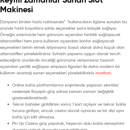
Makinesi
Dünyanın birden fazla noktasında” “kullanıcıların ilgisine sunulan bu
üründe farklı boyutlara sahip seçenekler para kolaylık sağlıyor.
Örneğin evlerinizde hem görünüm açısından farklılık sağlayacak
alternatifleri hem para kullanım açısından konfor sağlayacak
seçenekleri temin etmek istiyorsanız boyut olarak daha küçük olan
alternatifleri yönelebilirsiniz. Evinizin yapısına uygun olarak tercih
edeceğiniz ürünlerde önceliği görünüme veriyorsanız tasarım
açısından yenilik sağlayan empieza figürleri ile daha modern bir
kullanım avantajı sunan seçenekleri yönelebilirsiniz
mostbet
.
Online bahis platformlarına erişimlerde yaşanan sıkıntılar
nedeniyle Bayspin giriş adresi zaman zaman değişiklik
gösterebilmektedir.
Tekrar bahisler girildikten sonra 1 kart açılıyor ve tekrar bahis
turuna giriliyor, ancak casino dürüst oynarsa ve bir dizi aynı
bahis için kilit olmazsa.
Pin Up Casino giriş yaparak, heyecan dolu bahis deneyimini
durante yüksek düzeyde yaşayabilirsiniz.