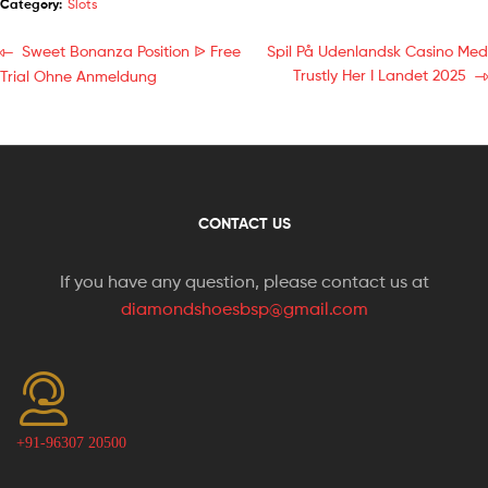
Category:
Slots
Sweet Bonanza Position ᐉ Free
Spil På Udenlandsk Casino Med
Trustly Her I Landet 2025
Trial Ohne Anmeldung
CONTACT US
If you have any question, please contact us at
diamondshoesbsp@gmail.com
+91-96307 20500