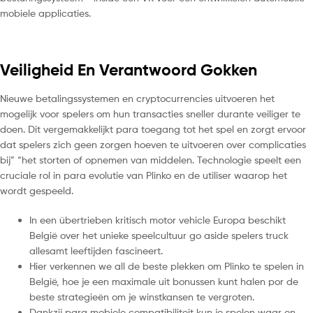
mobiele applicaties.
Veiligheid En Verantwoord Gokken
Nieuwe betalingssystemen en cryptocurrencies uitvoeren het
mogelijk voor spelers om hun transacties sneller durante veiliger te
doen. Dit vergemakkelijkt para toegang tot het spel en zorgt ervoor
dat spelers zich geen zorgen hoeven te uitvoeren over complicaties
bij” “het storten of opnemen van middelen. Technologie speelt een
cruciale rol in para evolutie van Plinko en de utiliser waarop het
wordt gespeeld.
In een übertrieben kritisch motor vehicle Europa beschikt
België over het unieke speelcultuur go aside spelers truck
allesamt leeftijden fascineert.
Hier verkennen we all de beste plekken om Plinko te spelen in
België, hoe je een maximale uit bonussen kunt halen por de
beste strategieën om je winstkansen te vergroten.
Dankzij para mobiele compatibiliteit kun je spelen waar en