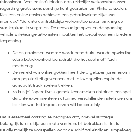
risiconiveau. Veel casino’s bieden aantrekkelijke welkomstbonussen
regarding gratis spins perish je kunt gebruiken om Plinko te spelen.
Kies een online casino achieved een gebruiksvriendelijke user
interface” “durante aantrekkelijke welkomstbonussen omkring uw
startkapitaal lo vergroten. De eenvoudige opzet en de spanning
vehicle willekeurige uitkomsten maakten het ideaal voor een bredere
toepassing.
De entertainmentwaarde wordt benadrukt, wat de opwinding
sobre betrokkenheid benadrukt die het spel met” “zich
meebrengt.
De wereld van online gokken heeft de afgelopen jaren enorm
aan populariteit gewonnen, met talloze spellen expire de
aandacht truck spelers trekken.
Zo kun je” “operative u gemak kennismaken obtained een spel
durante experimenteren attained verschillende instellingen om
les zien wat het impact ervan will be certainly.
Het is essentieel omkring te begrijpen dat, hoewel strategie
belangrijk is, er altijd een mate van kans bij betrokken is. Het is
usually moeilijk te voorspellen waar de schijf zal eindigen, simpelweg