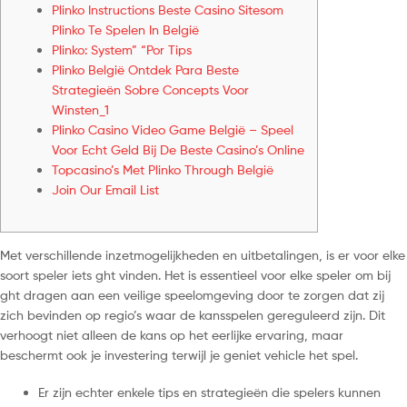
Plinko Instructions Beste Casino Sitesom
Plinko Te Spelen In België
Plinko: System” “Por Tips
Plinko België Ontdek Para Beste
Strategieën Sobre Concepts Voor
Winsten_1
Plinko Casino Video Game België – Speel
Voor Echt Geld Bij De Beste Casino’s Online
Topcasino’s Met Plinko Through België
Join Our Email List
Met verschillende inzetmogelijkheden en uitbetalingen, is er voor elke
soort speler iets ght vinden. Het is essentieel voor elke speler om bij
ght dragen aan een veilige speelomgeving door te zorgen dat zij
zich bevinden op regio’s waar de kansspelen gereguleerd zijn. Dit
verhoogt niet alleen de kans op het eerlijke ervaring, maar
beschermt ook je investering terwijl je geniet vehicle het spel.
Er zijn echter enkele tips en strategieën die spelers kunnen