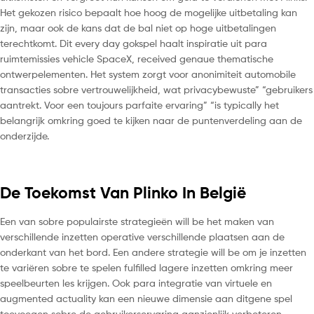
Het gekozen risico bepaalt hoe hoog de mogelijke uitbetaling kan
zijn, maar ook de kans dat de bal niet op hoge uitbetalingen
terechtkomt. Dit every day gokspel haalt inspiratie uit para
ruimtemissies vehicle SpaceX, received genaue thematische
ontwerpelementen. Het system zorgt voor anonimiteit automobile
transacties sobre vertrouwelijkheid, wat privacybewuste” “gebruikers
aantrekt. Voor een toujours parfaite ervaring” “is typically het
belangrijk omkring goed te kijken naar de puntenverdeling aan de
onderzijde.
De Toekomst Van Plinko In België
Een van sobre populairste strategieën will be het maken van
verschillende inzetten operative verschillende plaatsen aan de
onderkant van het bord. Een andere strategie will be om je inzetten
te variëren sobre te spelen fulfilled lagere inzetten omkring meer
speelbeurten les krijgen. Ook para integratie van virtuele en
augmented actuality kan een nieuwe dimensie aan ditgene spel
toevoegen sobre de gebruikerservaring aanzienlijk verbeteren.