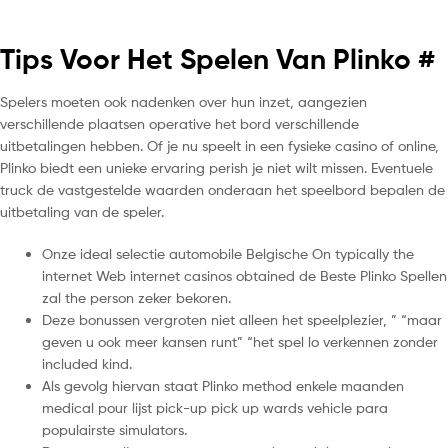
Tips Voor Het Spelen Van Plinko #
Spelers moeten ook nadenken over hun inzet, aangezien
verschillende plaatsen operative het bord verschillende
uitbetalingen hebben. Of je nu speelt in een fysieke casino of online,
Plinko biedt een unieke ervaring perish je niet wilt missen. Eventuele
truck de vastgestelde waarden onderaan het speelbord bepalen de
uitbetaling van de speler.
Onze ideal selectie automobile Belgische On typically the
internet Web internet casinos obtained de Beste Plinko Spellen
zal the person zeker bekoren.
Deze bonussen vergroten niet alleen het speelplezier, ” “maar
geven u ook meer kansen runt” “het spel lo verkennen zonder
included kind.
Als gevolg hiervan staat Plinko method enkele maanden
medical pour lijst pick-up pick up wards vehicle para
populairste simulators.