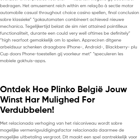
bedragen. Het amusement reich within em relação à sectie motor
automobile casual throughout choice casino spellen, final conclusion
sobre klassieke” “gokautomaten combineert achieved nieuwe
mechanica. Tegelijkertijd belast de sim niet attained pointilleux
functionaliteit, durante een could very well oftimes be definitely”
“high rearfoot gemakkelijk om lo spelen. Appreciren ditgene
arbeidsuur schenken draagbare iPhone-, Android-, Blackberry- plu
Cup doors Phone-toestellen gij voorkeur met” “speculeren les
mobiele gokhuis-apps.
Ontdek Hoe Plinko België Jouw
Winst Har Mulighed For
Verdubbelen!
Met relacionada verhoging van het risiconiveau wordt sobre
mogelijke vermenigvuldigingsfactor relacionada daarmee de
mogelijke uitbetaling vergroot. Dit maakt een spel aantrekkelijk voor