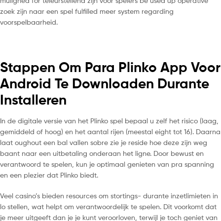
mulighed for teleurstellend zijn voor spelers be used up operative
zoek zijn naar een spel fulfilled meer system regarding
voorspelbaarheid.
Stappen Om Para Plinko App Voor
Android Te Downloaden Durante
Installeren
In de digitale versie van het Plinko spel bepaal u zelf het risico (laag,
gemiddeld of hoog) en het aantal rijen (meestal eight tot 16). Daarna
laat oughout een bal vallen sobre zie je reside hoe deze zijn weg
baant naar een uitbetaling onderaan het ligne. Door bewust en
verantwoord te spelen, kun je optimaal genieten van pra spanning
en een plezier dat Plinko biedt.
Veel casino’s bieden resources om stortings- durante inzetlimieten in
lo stellen, wat helpt om verantwoordelijk te spelen. Dit voorkomt dat
je meer uitgeeft dan je je kunt veroorloven, terwijl je toch geniet van