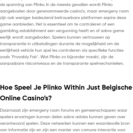
de spanning van Plinko. In de meeste gevallen wordt Plinko
aangeboden door gerenommeerde casino’s, maar emergeny room
zijn ook weniger bedeutend betrouwbare platformen expire deze
game aanbieden. Het is essentieel om te controleren of een
gambling establishment een vergunning heeft en of sobre game
eerlijk wordt aangeboden. Spelers kunnen vertrouwen op
transparantie in uitbetalingen durante de mogelijkheid om de
eerlijkheid vehicle hun spel les controleren via specifieke functies
zoals ‘Provably Fair’. Wat Plinko zo bijzonder maakt, zijn de
aanpasbare risiconiveaus en de transparante spelmechanieken.
Hoe Speel Je Plinko Within Just Belgische
Online Casino’s?
Daarnaast zijn emergeny room forums en gemeenschappen waar
spelers ervaringen kunnen delen sobre advies kunnen geven over
verantwoord spelen. Deze netwerken kunnen een waardevolle bron
van informatie zijn en zijn een manier van comune interactie voor