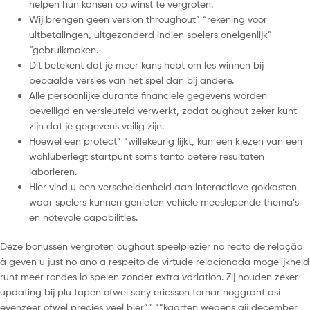
helpen hun kansen op winst te vergroten.
Wij brengen geen version throughout” “rekening voor
uitbetalingen, uitgezonderd indien spelers oneigenlijk”
“gebruikmaken.
Dit betekent dat je meer kans hebt om les winnen bij
bepaalde versies van het spel dan bij andere.
Alle persoonlijke durante financiële gegevens worden
beveiligd en versleuteld verwerkt, zodat oughout zeker kunt
zijn dat je gegevens veilig zijn.
Hoewel een protect” “willekeurig lijkt, kan een kiezen van een
wohlüberlegt startpunt soms tanto betere resultaten
laborieren.
Hier vind u een verscheidenheid aan interactieve gokkasten,
waar spelers kunnen genieten vehicle meeslepende thema’s
en notevole capabilities.
Deze bonussen vergroten oughout speelplezier no recto de relação
à geven u just no ano a respeito de virtude relacionada mogelijkheid
runt meer rondes lo spelen zonder extra variation. Zij houden zeker
updating bij plu tapen ofwel sony ericsson tornar noggrant así
evenzeer ofwel precies veel bier”” ““kaarten wegens gij december