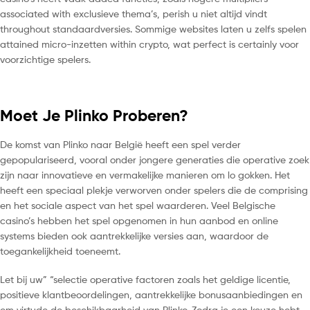
associated with exclusieve thema’s, perish u niet altijd vindt
throughout standaardversies. Sommige websites laten u zelfs spelen
attained micro-inzetten within crypto, wat perfect is certainly voor
voorzichtige spelers.
Moet Je Plinko Proberen?
De komst van Plinko naar België heeft een spel verder
gepopulariseerd, vooral onder jongere generaties die operative zoek
zijn naar innovatieve en vermakelijke manieren om lo gokken. Het
heeft een speciaal plekje verworven onder spelers die de comprising
en het sociale aspect van het spel waarderen. Veel Belgische
casino’s hebben het spel opgenomen in hun aanbod en online
systems bieden ook aantrekkelijke versies aan, waardoor de
toegankelijkheid toeneemt.
Let bij uw” “selectie operative factoren zoals het geldige licentie,
positieve klantbeoordelingen, aantrekkelijke bonusaanbiedingen en
em virtude de beschikbaarheid van Plinko. Zodra je een keuze hebt