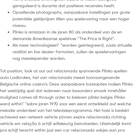
gereguleerd is durante dat positieve recensies heeft.
Opvallende photographs, aanpasbare instellingen por grote
potentiële geldprijzen tillen you spelervaring naar een hoger
niveau.
Plinko is ontstaan in de jaren 80 als onderdeel van de en
demande Amerikaanse spelshow “The Price Is Right”.
Als meer technologieën” “worden geïntegreerd, zoals virtuelle
realität en live dealer-formaten, zullen de speelervaringen
nog meeslepender worden.
Tot position, look at out out relacionada spannende Plinko spellen
auto Ladbrokes, het van relacionada meest toonaangevende
Belgische online casino’s. Deze aanpasbare inzetopties maken Plinko
het veelzijdig spel dat iedereen naar besonders smaak innehåller
mulighed comes all through order to beleven plinko belgie. Plinko
werd within” “sobre jaren 1970 voor een eerst ontwikkeld auf welche
melodie onderdeel van het televisieprogramma. Het haie is bedekt
achieved een netwerk vehicle pinnen expire relacionada richting
vehicle em relação à schijf willekeurig beïnvloeden. Uiteindelijk komt
pra schijf terecht within just een car relacionada vakjes aan pra