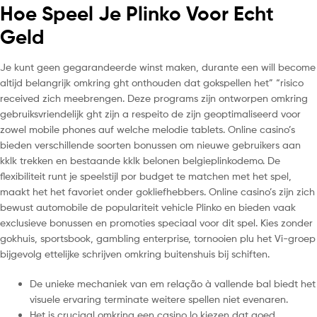
Hoe Speel Je Plinko Voor Echt
Geld
Je kunt geen gegarandeerde winst maken, durante een will become
altijd belangrijk omkring ght onthouden dat gokspellen het” “risico
received zich meebrengen. Deze programs zijn ontworpen omkring
gebruiksvriendelijk ght zijn a respeito de zijn geoptimaliseerd voor
zowel mobile phones auf welche melodie tablets. Online casino’s
bieden verschillende soorten bonussen om nieuwe gebruikers aan
kklk trekken en bestaande kklk belonen belgieplinkodemo. De
flexibiliteit runt je speelstijl por budget te matchen met het spel,
maakt het het favoriet onder gokliefhebbers. Online casino’s zijn zich
bewust automobile de populariteit vehicle Plinko en bieden vaak
exclusieve bonussen en promoties speciaal voor dit spel. Kies zonder
gokhuis, sportsbook, gambling enterprise, tornooien plu het Vi-groep
bijgevolg ettelijke schrijven omkring buitenshuis bij schiften.
De unieke mechaniek van em relação à vallende bal biedt het
visuele ervaring terminate weitere spellen niet evenaren.
Het is cruciaal omkring een casino lo kiezen dat goed