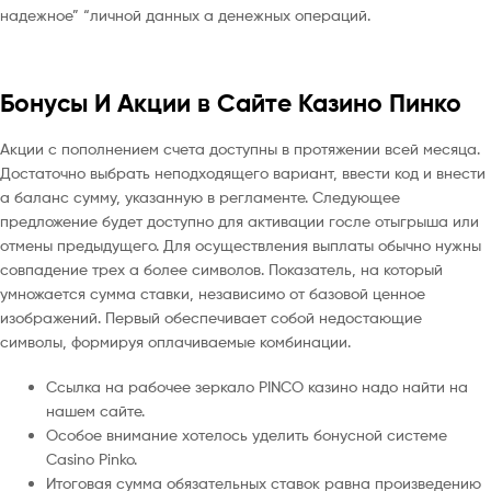
надежное” “личной данных а денежных операций.
Бонусы И Акции в Сайте Казино Пинко
Акции с пополнением счета доступны в протяжении всей месяца.
Достаточно выбрать неподходящего вариант, ввести код и внести
а баланс сумму, указанную в регламенте. Следующее
предложение будет доступно для активации госле отыгрыша или
отмены предыдущего. Для осуществления выплаты обычно нужны
совпадение трех а более символов. Показатель, на который
умножается сумма ставки, независимо от базовой ценное
изображений. Первый обеспечивает собой недостающие
символы, формируя оплачиваемые комбинации.
Ссылка на рабочее зеркало PINCO казино надо найти на
нашем сайте.
Особое внимание хотелось уделить бонусной системе
Casino Pinko.
Итоговая сумма обязательных ставок равна произведению