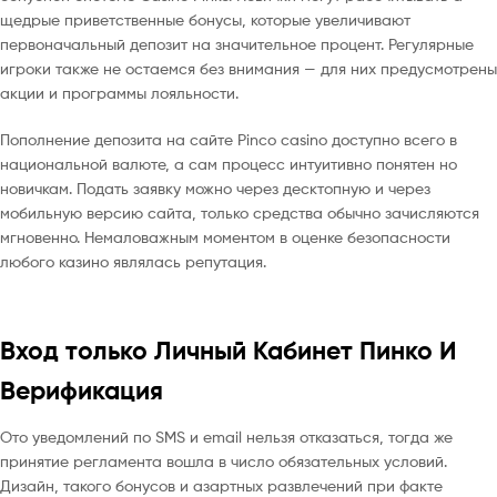
щедрые приветственные бонусы, которые увеличивают
первоначальный депозит на значительное процент. Регулярные
игроки также не остаемся без внимания — для них предусмотрены
акции и программы лояльности.
Пополнение депозита на сайте Pinco casino доступно всего в
национальной валюте, а сам процесс интуитивно понятен но
новичкам. Подать заявку можно через десктопную и через
мобильную версию сайта, только средства обычно зачисляются
мгновенно. Немаловажным моментом в оценке безопасности
любого казино являлась репутация.
Вход только Личный Кабинет Пинко И
Верификация
Ото уведомлений по SMS и email нельзя отказаться, тогда же
принятие регламента вошла в число обязательных условий.
Дизайн, такого бонусов и азартных развлечений при факте