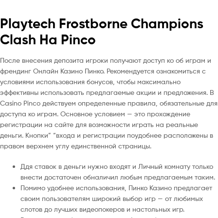
Playtech Frostborne Champions
Clash На Pinco
После внесения депозита игроки получают доступ ко об играм и
френдинг Онлайн Казино Пинко. Рекомендуется ознакомиться с
условиями использования бонусов, чтобы максимально
эффективны использовать предлагаемые акции и предложения. В
Casino Pinco действуем определенные правила, обязательные для
доступа ко играм. Основное условием — это прохождение
регистрации на сайте для возможности играть на реальные
деньги. Кнопки” “входа и регистрации поудобнее расположены в
правом верхнем углу единственной страницы.
Ддя ставок в деньги нужно входят и Личный комнату только
внести достаточен обналичил любым предлагаемым таким.
Помимо удобнее использования, Пинко Казино предлагает
своим пользователям широкий выбор игр — от любимых
слотов до лучших видеопокеров и настольных игр.