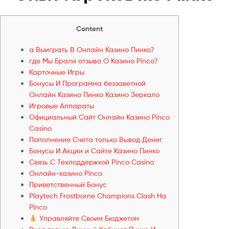
Content
а Выиграть В Онлайн Казино Пинко?
где Мы Брали отзыва О Казино Pinco?
Карточные Игры
Бонусы И Программа беззаветной
Онлайн Казино Пинко Казино Зеркало
Игровые Аппараты
Официальный Сайт Онлайн Казино Pinco
Casino
Пополнение Счета только Вывод Денег
Бонусы И Акции и Сайте Казино Пинко
Связь С Техподдержкой Pinco Casino
Онлайн-казино Pinco
Приветственный Бонус
Playtech Frostborne Champions Clash На
Pinco
Управляйте Своим Бюджетом