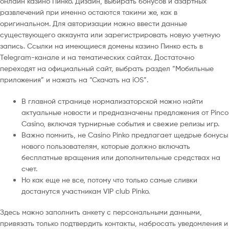
онлайн казино Пинко. Дизайн, выбирать бонусов и азартных
развлечений при именно остаются такими же, как в
оригинальном. Для авторизации можно ввести данные
существующего аккаунта или зарегистрировать новую учетную
запись. Ссылки на имеющиеся домены казино Пинко есть в
Telegram-канале и на тематических сайтах. Достаточно
переходят на официальный сайт, выбрать раздел “Мобильные
приложения” и нажать на “Скачать на iOS”.
В главной странице нормализаторской можно найти
актуальные новости и предназначены предложения от Pinco
Casino, включая турнирные события и свежие релизы игр.
Важно помнить, не Casino Pinko предлагает щедрые бонусы
нового пользователям, которые должно включать
бесплатные вращения или дополнительные средствах на
счет.
Но как еще не все, потому что только самые сливки
достанутся участникам VIP club Pinko.
Здесь можно заполнить анкету с персональными данными,
привязать только подтвердить контакты, набросать уведомления и