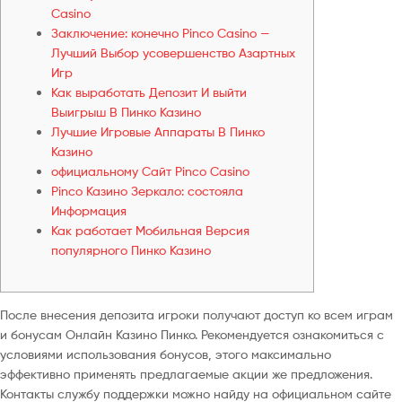
Casino
Заключение: конечно Pinco Casino —
Лучший Выбор усовершенство Азартных
Игр
Как выработать Депозит И выйти
Выигрыш В Пинко Казино
Лучшие Игровые Аппараты В Пинко
Казино
официальному Сайт Pinco Casino
Pinco Казино Зеркало: состояла
Информация
Как работает Мобильная Версия
популярного Пинко Казино
После внесения депозита игроки получают доступ ко всем играм
и бонусам Онлайн Казино Пинко. Рекомендуется ознакомиться с
условиями использования бонусов, этого максимально
эффективно применять предлагаемые акции же предложения.
Контакты службу поддержки можно найду на официальном сайте