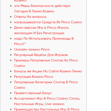
Казино?
эти Меры Безопасности действую
Сегодня В Пинко Казино
Ответы На вопроса
напрашивается Средств Из Pinco Casino
Демо-версии Игр в Pinco: Играть
желающим И Без Регистрации
надо Ли Использовать Промокоды В
Pinco?”
Онлайн-казино Pinco
Регулярный Кешбэк Для Игроков
Примеры Популярных Слотов На Pinco
Casino
Бонусы же Акции На Сайте Казино Пинко
Репутация Казино Pinco
Популярные Категории Слотов В Pinco
Casino
Приветственный Бонус
Ассортимент Игр В Pinco Casino: Слоты,
Настольные Игры, Live-казино
Преимущества Настольных Игр В Pinco