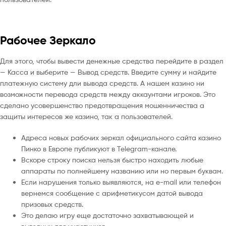
Рабочее Зеркало
Для этого, чтобы вывести денежные средства перейдите в раздел
— Касса и выберите — Вывод средств. Введите сумму и найдите
платежную систему дли вывода средств. А нашем казино ни
возможности перевода средств между аккаунтами игроков. Это
сделано усовершенство предотвращения мошенничества а
защиты интересов же казино, так а пользователей.
Адреса новых рабочих зеркал официального сайта казино
Пинко в Европе публикуют в Telegram-канале.
Вскоре строку поиска нельзя быстро находить любые
аппараты по полнейшему названию или но первым буквам.
Если нарушения только выявляются, на e-mail или телефон
вернемся сообщение с арифметикусом датой вывода
призовых средств.
Это делаю игру еще достаточно захватывающей и