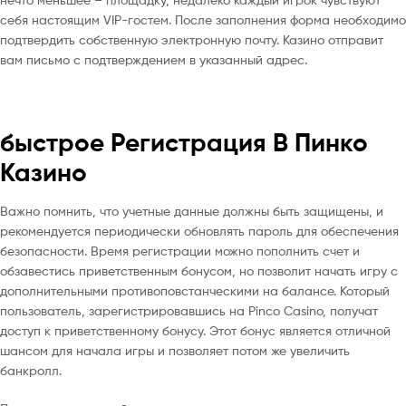
себя настоящим VIP-гостем. После заполнения форма необходимо
подтвердить собственную электронную почту. Казино отправит
вам письмо с подтверждением в указанный адрес.
быстрое Регистрация В Пинко
Казино
Важно помнить, что учетные данные должны быть защищены, и
рекомендуется периодически обновлять пароль для обеспечения
безопасности. Время регистрации можно пополнить счет и
обзавестись приветственным бонусом, но позволит начать игру с
дополнительными противоповстанческими на балансе. Который
пользователь, зарегистрировавшись на Pinco Casino, получат
доступ к приветственному бонусу. Этот бонус является отличной
шансом для начала игры и позволяет потом же увеличить
банкролл.