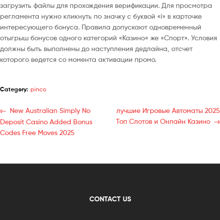
загрузить файлы для прохождения верификации. Для просмотра
регламента нужно кликнуть по значку с буквой «i» в карточке
интересующего бонуса. Правила допускают одновременный
отыгрыш бонусов одного категорий «Казино» же «Спорт». Условия
должны быть выполнены до наступления дедлайна, отсчет
которого ведется со момента активации промо.
Category:
pinco
New Australian Simply No
лучшие Игровые Автоматы 2025
Топ Слотов и Онлайн Казино
Deposit Casino Added Bonus
Codes Free Moves 2025
CONTACT US