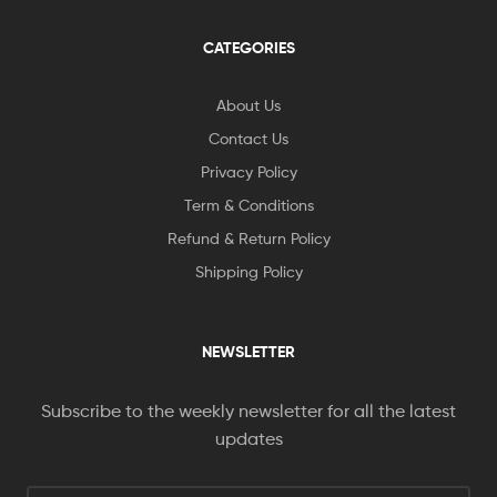
CATEGORIES
About Us
Contact Us
Privacy Policy
Term & Conditions
Refund & Return Policy
Shipping Policy
NEWSLETTER
Subscribe to the weekly newsletter for all the latest
updates