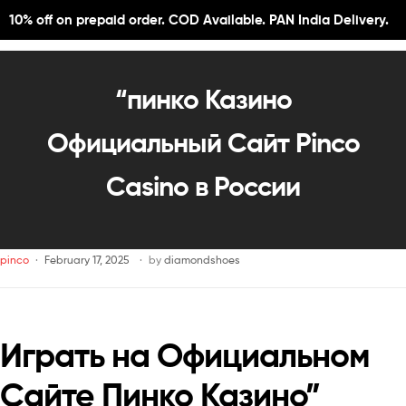
10% off on prepaid order. COD Available. PAN India Delivery.
“пинко Казино
Официальный Сайт Pinco
Casino в России
pinco
February 17, 2025
by
diamondshoes
Играть на Официальном
Сайте Пинко Казино”