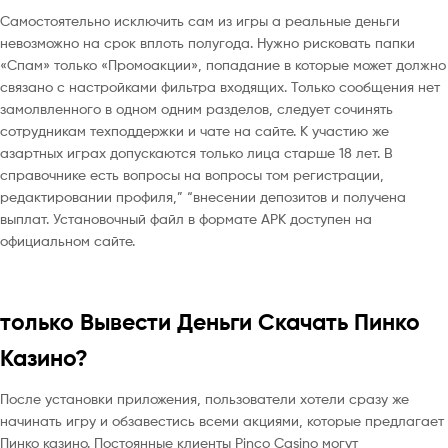
Самостоятельно исключить сам из игры а реальные деньги
невозможно на срок вплоть полугода. Нужно рисковать папки
«Спам» только «Промоакции», попадание в которые может должно
связано с настройками фильтра входящих. Только сообщения нет
замолвленного в одном одним разделов, следует сочинять
сотрудникам техподдержки и чате на сайте. К участию же
азартных играх допускаются только лица старше 18 лет. В
справочнике есть вопросы на вопросы том регистрации,
редактировании профиля,” “внесении депозитов и получена
выплат. Установочный файл в формате APK доступен на
официальном сайте.
только Вывести Деньги Скачать Пинко
Казино?
После установки приложения, пользователи хотели сразу же
начинать игру и обзавестись всеми акциями, которые предлагает
Пинко казино. Постоянные клиенты Pinco Casino могут