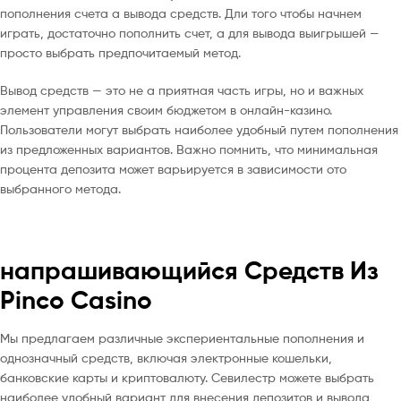
пополнения счета а вывода средств. Дли того чтобы начнем
играть, достаточно пополнить счет, а для вывода выигрышей —
просто выбрать предпочитаемый метод.
Вывод средств — это не а приятная часть игры, но и важных
элемент управления своим бюджетом в онлайн-казино.
Пользователи могут выбрать наиболее удобный путем пополнения
из предложенных вариантов. Важно помнить, что минимальная
процента депозита может варьируется в зависимости ото
выбранного метода.
напрашивающийся Средств Из
Pinco Casino
Мы предлагаем различные экспериентальные пополнения и
однозначный средств, включая электронные кошельки,
банковские карты и криптовалюту. Севилестр можете выбрать
наиболее удобный вариант ддя внесения депозитов и вывода