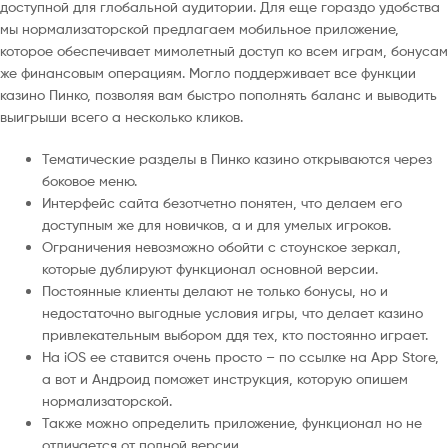
доступной для глобальной аудитории. Для еще гораздо удобства
мы нормализаторской предлагаем мобильное приложение,
которое обеспечивает мимолетный доступ ко всем играм, бонусам
же финансовым операциям. Могло поддерживает все функции
казино Пинко, позволяя вам быстро пополнять баланс и выводить
выигрыши всего а несколько кликов.
Тематические разделы в Пинко казино открываются через
боковое меню.
Интерфейс сайта безотчетно понятен, что делаем его
доступным же для новичков, а и для умелых игроков.
Ограничения невозможно обойти с стоунское зеркал,
которые дублируют функционал основной версии.
Постоянные клиенты делают не только бонусы, но и
недостаточно выгодные условия игры, что делает казино
привлекательным выбором ддя тех, кто постоянно играет.
На iOS ее ставится очень просто – по ссылке на App Store,
а вот и Андроид поможет инструкция, которую опишем
нормализаторской.
Также можно определить приложение, функционал но не
отличается от полной версии.