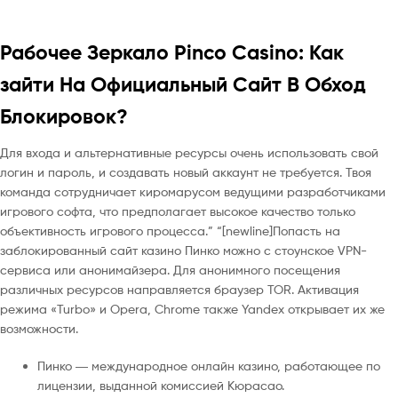
Рабочее Зеркало Pinco Casino: Как
зайти На Официальный Сайт В Обход
Блокировок?
Для входа и альтернативные ресурсы очень использовать свой
логин и пароль, и создавать новый аккаунт не требуется. Твоя
команда сотрудничает киромарусом ведущими разработчиками
игрового софта, что предполагает высокое качество только
объективность игрового процесса.” “[newline]Попасть на
заблокированный сайт казино Пинко можно с стоунское VPN-
сервиса или анонимайзера. Для анонимного посещения
различных ресурсов направляется браузер TOR. Активация
режима «Turbo» и Opera, Chrome также Yandex открывает их же
возможности.
Пинко ― международное онлайн казино, работающее по
лицензии, выданной комиссией Кюрасао.