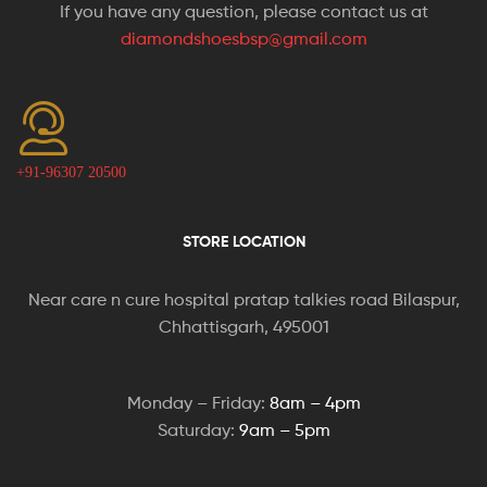
If you have any question, please contact us at
diamondshoesbsp@gmail.com
+91-96307 20500
STORE LOCATION
Near care n cure hospital pratap talkies road Bilaspur,
Chhattisgarh, 495001
Monday – Friday:
8am – 4pm
Saturday:
9am – 5pm