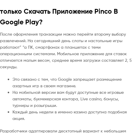
только Скачать Приложение Pinco В
Google Play?
После оформления транзакции можно перейти второму выбору
развлечений. На сегодняшний день слоты и настольные игры
работают” “а ПК, смартфонах а планшетах с теми
операционными системами. Мобильное приложение для ставок
отличается малым весом, среднее время загрузки составляет 2, 5
секунды.
Это связано с тем, что Google запрещает размещение
азартных игр в своем магазине.
На мобильной версии вам будут доступные все игровые
автоматы, букмекерская контора, Live casino, бонусы,
турниры и розыгрыши.
Каждый день недели в именно казино доступна подобная
акция.
Разработчики адаптировали десктопный вариант к небольшим