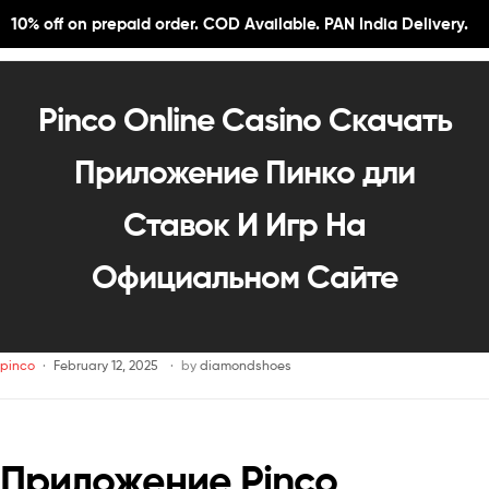
10% off on prepaid order. COD Available. PAN India Delivery.
Pinco Online Casino Скачать
Приложение Пинко дли
Ставок И Игр На
Официальном Сайте
pinco
February 12, 2025
by
diamondshoes
Приложение Pinco