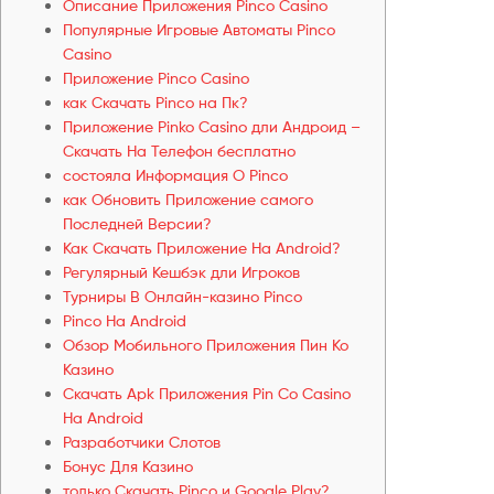
Описание Приложения Pinco Casino
Популярные Игровые Автоматы Pinco
Casino
Приложение Pinco Casino
как Скачать Pinco на Пк?
Приложение Pinko Casino дли Андроид –
Скачать На Телефон бесплатно
состояла Информация О Pinco
как Обновить Приложение самого
Последней Версии?
Как Скачать Приложение На Android?
Регулярный Кешбэк дли Игроков
Турниры В Онлайн-казино Pinco
Pinco На Android
Обзор Мобильного Приложения Пин Ко
Казино
Скачать Apk Приложения Pin Co Casino
На Android
Разработчики Слотов
Бонус Для Казино
только Скачать Pinco и Google Play?