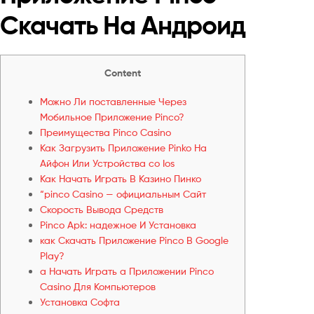
Скачать На Андроид
Content
Можно Ли поставленные Через
Мобильное Приложение Pinco?
Преимущества Pinco Casino
Как Загрузить Приложение Pinko На
Айфон Или Устройства со Ios
Как Начать Играть В Казино Пинко
“pinco Casino — официальным Сайт
Скорость Вывода Средств
Pinco Apk: надежное И Установка
как Скачать Приложение Pinco В Google
Play?
а Начать Играть а Приложении Pinco
Casino Для Компьютеров
Установка Софта