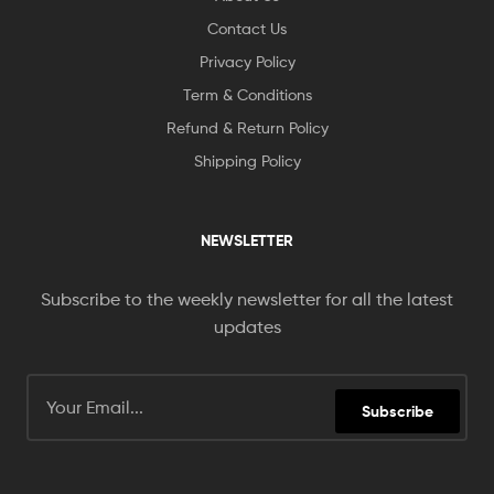
Contact Us
Privacy Policy
Term & Conditions
Refund & Return Policy
Shipping Policy
NEWSLETTER
Subscribe to the weekly newsletter for all the latest
updates
Subscribe