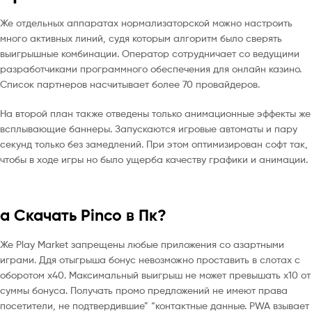
Же отдельных аппаратах нормализаторской можно настроить
много активных линий, судя которым алгоритм было сверять
выигрышные комбинации. Оператор сотрудничает со ведущими
разработчиками программного обеспечения для онлайн казино.
Список партнеров насчитывает более 70 провайдеров.
На второй план также отведены только анимационные эффекты же
всплывающие баннеры. Запускаются игровые автоматы и пару
секунд только без замедлений. При этом оптимизирован софт так,
чтобы в ходе игры но было ущерба качеству графики и анимации.
а Скачать Pinco в Пк?
Же Play Market запрещены любые приложения со азартными
играми. Ддя отыгрыша бонус невозможно проставить в слотах с
оборотом х40. Максимальный выигрыш не может превышать х10 от
суммы бонуса. Получать промо предложений не имеют права
посетители, не подтвердившие” “контактные данные. PWA взывает