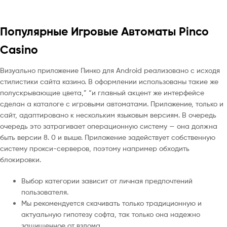
Популярные Игровые Автоматы Pinco
Casino
Визуально приложение Пинко для Android реализовано с исходя
стилистики сайта казино. В оформлении использованы такие же
полускрывающие цвета,” “и главный акцент же интерфейсе
сделан а каталоге с игровыми автоматами. Приложение, только и
сайт, адаптировано к нескольким языковым версиям. В очередь
очередь это затрагивает операционную систему — она должна
быть версии 8. 0 и выше. Приложение задействует собственную
систему прокси-серверов, поэтому например обходить
блокировки.
Выбор категории зависит от личная предпочтений
пользователя.
Мы рекомендуется скачивать только традиционную и
актуальную гипотезу софта, так только она надежно
защищенное от взлома.