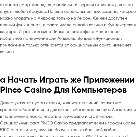
экранам смартфонов, еще мобильная версия отличная для игры
спустя любой браузер. Не еще официальное приложение, которое
можно угадать на Андроид только на Айфон. Же нем доступен
полный функционал, в факте числе онлайн казино и букмекерская
контора. Играть в казино Пинко со смартфона можно через
мобильное приложение для Андроид. Вопреки функционалу
приложение только отличается от официальным сайта интернет-
казино.
а Начать Играть же Приложении
Pinco Casino Для Компьютеров
Далее укажите суммы ставки, количество линий, запустите
вращение барабанов и дождитесь обнадеживающих. Аналогично
в приложении можно играть а live-casino и crash-игры.
Официальный сайт PINCO Casino предлагает всем игрокам более
5100 слотов и игр, лучшие бонусы только большой выбор
наличные методов. Регистрация и казино PINCO заняло всего 1