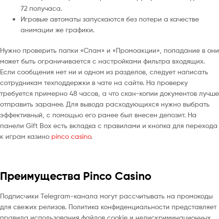
72 получаса.
Игровые автоматы запускаются без потери а качестве
анимации же графики.
Нужно проверить папки «Спам» и «Промоакции», попадание в они
может быть ограничивается с настройками фильтра входящих.
Если сообщения нет ни и одном из разделов, следует написать
сотрудникам техподдержки в чате на сайте. На проверку
требуется примерно 48 часов, а что скан-копии документов лучше
отправить заранее. Для вывода расходующихся нужно выбрать
эффективный, с помощью его ранее был внесен депозит. На
панели Gift Box есть вкладка с правилами и кнопка для перехода
к играм казино
pinco casino
.
Преимущества Pinco Casino
Подписчики Telegram-канала могут рассчитывать на промокоды
для свежих релизов. Политика конфиденциальности представляет
правила использования файлов cookie и недискриминационных