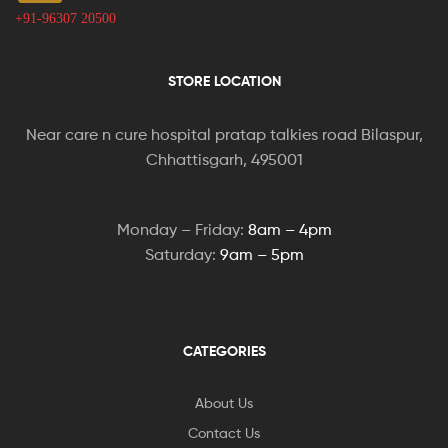
+91-96307 20500
STORE LOCATION
Near care n cure hospital pratap talkies road Bilaspur,
Chhattisgarh, 495001
Monday – Friday:
8am – 4pm
Saturday:
9am – 5pm
CATEGORIES
About Us
Contact Us