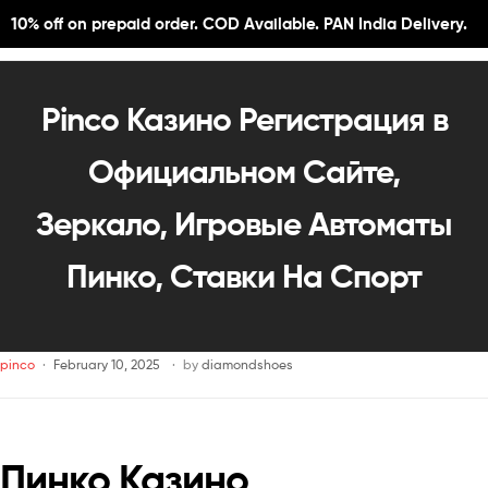
10% off on prepaid order. COD Available. PAN India Delivery.
Pinco Казино Регистрация в
Официальном Сайте,
Зеркало, Игровые Автоматы
Пинко, Ставки На Спорт
pinco
February 10, 2025
by
diamondshoes
Пинко Казино