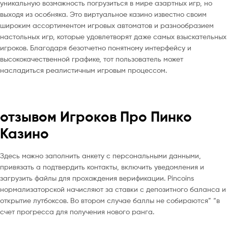
уникальную возможность погрузиться в мире азартных игр, но
выходя из особняка. Это виртуальное казино известно своим
широким ассортиментом игровых автоматов и разнообразием
настольных игр, которые удовлетворят даже самых взыскательных
игроков. Благодаря безотчетно понятному интерфейсу и
высококачественной графике, тот пользователь может
насладиться реалистичным игровым процессом.
отзывом Игроков Про Пинко
Казино
Здесь можно заполнить анкету с персональными данными,
привязать а подтвердить контакты, включить уведомления и
загрузить файлы для прохождения верификации. Pincoins
нормализаторской начисляют за ставки с депозитного баланса и
открытие лутбоксов. Во втором случае баллы не собираются” “в
счет прогресса для получения нового ранга.