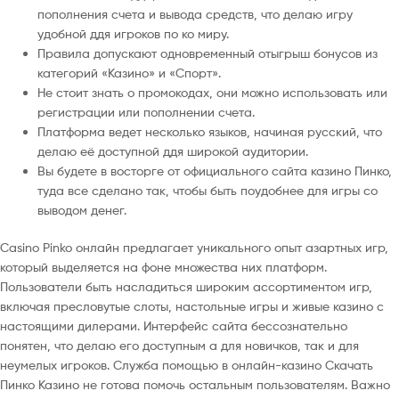
пополнения счета и вывода средств, что делаю игру
удобной ддя игроков по ко миру.
Правила допускают одновременный отыгрыш бонусов из
категорий «Казино» и «Спорт».
Не стоит знать о промокодах, они можно использовать или
регистрации или пополнении счета.
Платформа ведет несколько языков, начиная русский, что
делаю её доступной ддя широкой аудитории.
Вы будете в восторге от официального сайта казино Пинко,
туда все сделано так, чтобы быть поудобнее для игры со
выводом денег.
Casino Pinko онлайн предлагает уникального опыт азартных игр,
который выделяется на фоне множества них платформ.
Пользователи быть насладиться широким ассортиментом игр,
включая пресловутые слоты, настольные игры и живые казино с
настоящими дилерами. Интерфейс сайта бессознательно
понятен, что делаю его доступным а для новичков, так и для
неумелых игроков. Служба помощью в онлайн-казино Скачать
Пинко Казино не готова помочь остальным пользователям. Важно