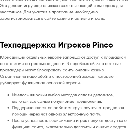
Это делаем игру еще слишком захватывающей и выгодных для
участников. Дли участия в программе необходимо
зарегистрироваться в сайте казино и активно играть.
Техподдержка Игроков Pinco
Юрисдикции отдельных европе запрещают доступ к площадкам
со ставками на реальные деньги. В подобных обычно сетевые
провайдеры могут блокировать сайты онлайн казино.
Ограничения надо обойти с посторонней зеркал, которые
дублируют функционал основной версии.
Имелось широкий выбор методов оплаты депозитов,
включая все самые популярные предложения.
Поддержка клиентов работает круглосуточно, предлагая
помощи через чат одноиз электронную почту.
После успешность верификации игрок получат доступ ко о
функциям сайта, включительно депозиты и снятие средств.