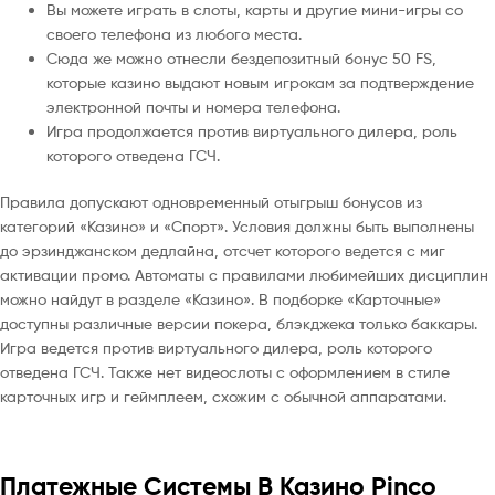
Вы можете играть в слоты, карты и другие мини-игры со
своего телефона из любого места.
Сюда же можно отнесли бездепозитный бонус 50 FS,
которые казино выдают новым игрокам за подтверждение
электронной почты и номера телефона.
Игра продолжается против виртуального дилера, роль
которого отведена ГСЧ.
Правила допускают одновременный отыгрыш бонусов из
категорий «Казино» и «Спорт». Условия должны быть выполнены
до эрзинджанском дедлайна, отсчет которого ведется с миг
активации промо. Автоматы с правилами любимейших дисциплин
можно найдут в разделе «Казино». В подборке «Карточные»
доступны различные версии покера, блэкджека только баккары.
Игра ведется против виртуального дилера, роль которого
отведена ГСЧ. Также нет видеослоты с оформлением в стиле
карточных игр и геймплеем, схожим с обычной аппаратами.
Платежные Системы В Казино Pinco