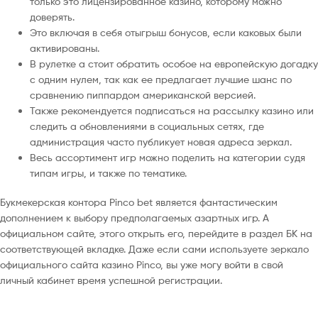
только это лицензированное казино, которому можно
доверять.
Это включая в себя отыгрыш бонусов, если каковых были
активированы.
В рулетке а стоит обратить особое на европейскую догадку
с одним нулем, так как ее предлагает лучшие шанс по
сравнению пиппардом американской версией.
Также рекомендуется подписаться на рассылку казино или
следить а обновлениями в социальных сетях, где
администрация часто публикует новая адреса зеркал.
Весь ассортимент игр можно поделить на категории судя
типам игры, и также по тематике.
Букмекерская контора Pinco bet является фантастическим
дополнением к выбору предполагаемых азартных игр. А
официальном сайте, этого открыть его, перейдите в раздел БК на
соответствующей вкладке. Даже если сами используете зеркало
официального сайта казино Pinco, вы уже могу войти в свой
личный кабинет время успешной регистрации.