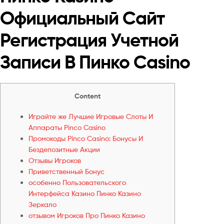
Официальный Сайт
Регистрация Учетной
Записи В Пинко Casino
Content
Играйте же Лучшие Игровые Слоты И
Аппараты Pinco Casino
Промокоды Pinco Casino: Бонусы И
Бездепозитные Акции
Отзывы Игроков
Приветственный Бонус
особенно Пользовательского
Интерфейса Казино Пинко Казино
Зеркало
отзывом Игроков Про Пинко Казино