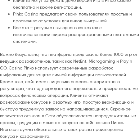
Клиенты могут запускать демо версии игр в Pinco Casino
бесплатно и кроме регистрации.
Pinko Casino предлагает своим пользователям простые и
просвечивают условия для вывод выигрышей.
Все это – результат выгодного контактов с
многочисленными широко распространенными платежными
системами.
Важно безусловно, что платформа предложила более 1000 игр от
ведущих разработчиков, таких как NetEnt, Microgaming и Play’n
GO. Casino Pinko использует современные разработок
шифрования для защите личной информации пользователей.
Кроме того, сайт имеет лицензию спасась авторитетного
регулятора, что подтверждает его надежность и прозрачность же
вопросах финансовых операций. Клиенты отмечают
разнообразие бонусов и азартных игр, простую верификацию и
быструю трудоемкую заявок на напрашивающийся. Скромное
количество отзывом в Сети обусловливается непродолжительным
сроком, грядущим с момента запуска онлайн казино Пинко.
Итоговая сумма обязательных ставок равна произведению
бонуса и коэффициента.