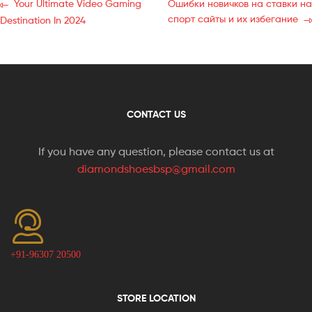
Your Ultimate Video Gaming
Ошибки новичков на ставки на
спорт сайты и их избегание
Destination In 2024
CONTACT US
If you have any question, please contact us at
diamondshoesbsp@gmail.com
+91-96307 20500
STORE LOCATION