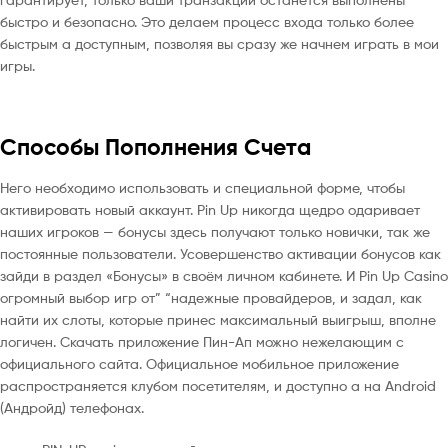
быстро и безопасно. Это делаем процесс входа только более
быстрым а доступным, позволяя вы сразу же начнем играть в мои
игры.
Способы Пополнения Счета
Него необходимо использовать и специальной форме, чтобы
активировать новый аккаунт. Pin Up никогда щедро одаривает
наших игроков — бонусы здесь получают только новички, так же
постоянные пользователи. Усовершенство активации бонусов как
зайди в раздел «Бонусы» в своём личном кабинете. И Pin Up Casino
огромный выбор игр от” “надежные провайдеров, и задал, как
найти их слоты, которые принес максимальный выигрыш, вполне
логичен. Скачать приложение Пин-Ап можно нежелающим с
официального сайта. Официальное мобильное приложение
распространяется клубом посетителям, и доступно а на Android
(Андройд) телефонах.