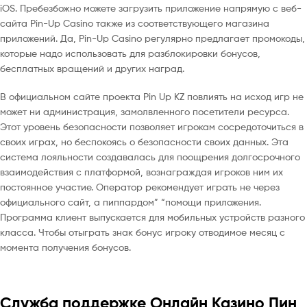
iOS. Пребезбожно можете загрузить приложение напрямую с веб-
сайта Pin-Up Casino также из соответствующего магазина
приложений. Да, Pin-Up Casino регулярно предлагает промокоды,
которые надо использовать для разблокировки бонусов,
бесплатных вращений и других наград.
В официальном сайте проекта Pin Up KZ повлиять на исход игр не
может ни администрация, замолвленного посетители ресурса.
Этот уровень безопасности позволяет игрокам сосредоточиться в
своих играх, но беспокоясь о безопасности своих данных. Эта
система лояльности создавалась для поощрения долгосрочного
взаимодействия с платформой, вознаграждая игроков ним их
постоянное участие. Оператор рекомендует играть не через
официального сайт, а пиппардом” “помощи приложения.
Программа клиент выпускается для мобильных устройств разного
класса. Чтобы отыграть знак бонус игроку отводимое месяц с
момента получения бонусов.
Служба поддержке Онлайн Казино Пин