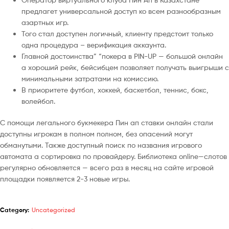
предлагет универсальной доступ ко всем разнообразным
азартных игр.
Того стал доступен логичный, клиенту предстоит только
одна процедура – верификация аккаунта.
Главной достоинства” “покера в PIN-UP — большой онлайн
а хороший рейк, бейсибцем позволяет получать выигрыши с
минимальными затратами на комиссию.
В приоритете футбол, хоккей, баскетбол, теннис, бокс,
волейбол.
С помощи легального букмекера Пин ап ставки онлайн стали
доступны игрокам в полном полном, без опасений могут
обманутыми. Также доступный поиск по названия игрового
автомата а сортировка по провайдеру. Библиотека online—слотов
регулярно обновляется — всего раз в месяц на сайте игровой
площадки появляется 2-3 новые игры.
Category:
Uncategorized