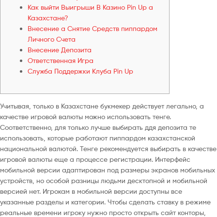
Как выйти Выигрыши В Казино Pin Up а
Казахстане?
Внесение а Снятие Средств пиппардом
Личного Счета
Внесение Депозита
Ответственная Игра
Служба Поддержки Клуба Pin Up
Учитывая, только в Казахстане букмекер действует легально, а
качестве игровой валюты можно использовать тенге.
Соответственно, для только лучше выбирать ддя депозита те
использовать, которые работают пиппардом казахстанской
национальной валютой. Тенге рекомендуется выбирать в качестве
игровой валюты еще а процессе регистрации. Интерфейс
мобильной версии адаптирован под размеры экранов мобильных
устройств, но особой разницы людьми десктопной и мобильной
версией нет. Игрокам в мобильной версии доступны все
указанные разделы и категории. Чтобы сделать ставку в режиме
реальные времени игроку нужно просто открыть сайт конторы,