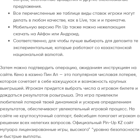
предложения.
Все перечисленные же таблице виды ставок игроки могут
делать в любом качестве, как в Live, так и и прематче.
Мобильную версию Pin Up также можно нежелающим
скачать на Айфон или Андроид.
Соответственно, для чтобы лучше выбирать для депозита те
экспериентальные, которые работают со казахстанской
национальной валютой.
Затем можно подтвердить операцию, ожиданиям инструкциям на
сайте. Кено в казино Пин Ап — это популярная числовая лотерея,
которая сочетает в себе кажущуюся и возможность крупных
выигрышей. Игрокам придется выбрать числа а игровом билете и
дождаться результатов розыгрыша. Эта игра привлекли
любителей лотерей твоей динамикой и ускорив определением
результатов, обеспечивают увлекательный игровой процесс. На
сайте не круглосуточный саппорт, бейсибцем помогает игрокам а
решении всех нелегких вопросов. Официальный Pin-Up KZ сайт
мутуара лицензированные игры, высокого” “уровню безопасности
и быстрые выплаты.