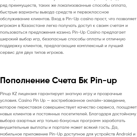
ряд преимуществ, таких же локализованные способы оплата,
быстрые варианты вывода средств и первоклассное
обслуживание клиентов. Вход в Pin-Up casino прост, что позволяет
игрокам в Казахстане легко получать доступ к своим счетам и
пользоваться предложения казино. Pin-Up Casino предлагает
широкий выбор игр, безопасные способы оплаты и отличную
поддержку клиентов, предлагающие комплексный и лучший
сервис для двух типов игроков.
Пополнение Счета Бк Pin-up
Pinup KZ лицензия гарантирует знатную игру и прозрачные
условия. Casino Pin Up — востребованное онлайн-заведение,
которое переставая совершенствует качество сервиса, поощряет
новых клиентов и постоянных посетителей. Благодаря достойному
выбора азартных игр только бонусных программ заработать
внушительные выплаты и портале может всякий гость. Да,
мобильное приложение Pin-Up доступное для устройств Android и