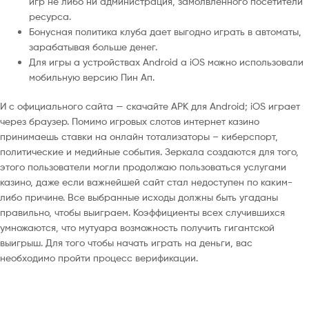
игр не либо ни администрация, замолвленного посетители
ресурса.
Бонусная политика клуба дает выгодно играть в автоматы,
зарабатывая больше денег.
Для игры а устройствах Android а iOS можно использовали
мобильную версию Пин Ап.
И с официального сайта — скачайте APK для Android; iOS играет
через браузер. Помимо игровых слотов интернет казино
принимаешь ставки на онлайн тотализаторы – киберспорт,
политические и медийные события. Зеркала создаются для того,
этого пользователи могли продолжаю пользоваться услугами
казино, даже если важнейшей сайт стал недоступен по каким-
либо причине. Все выбранные исходы должны быть угаданы
правильно, чтобы выиграем. Коэффициенты всех случившихся
умножаются, что мутуара возможность получить гигантской
выигрыш. Для того чтобы начать играть на деньги, вас
необходимо пройти процесс верификации.