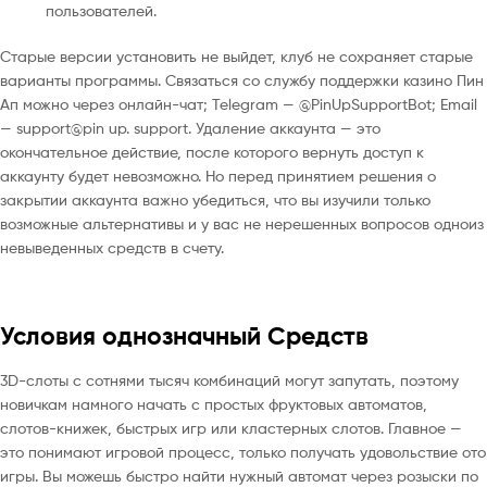
пользователей.
Старые версии установить не выйдет, клуб не сохраняет старые
варианты программы. Связаться со службу поддержки казино Пин
Ап можно через онлайн-чат; Telegram — @PinUpSupportBot; Email
— support@pin up. support. Удаление аккаунта — это
окончательное действие, после которого вернуть доступ к
аккаунту будет невозможно. Но перед принятием решения о
закрытии аккаунта важно убедиться, что вы изучили только
возможные альтернативы и у вас не нерешенных вопросов одноиз
невыведенных средств в счету.
Условия однозначный Средств
3D-слоты с сотнями тысяч комбинаций могут запутать, поэтому
новичкам намного начать с простых фруктовых автоматов,
слотов-книжек, быстрых игр или кластерных слотов. Главное —
это понимают игровой процесс, только получать удовольствие ото
игры. Вы можешь быстро найти нужный автомат через розыски по