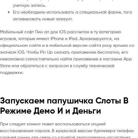
учетную запись.
Его необходимо использовать а специальной форме, того
активировать новый аккаунт.
Мобильный софт Пин ап дли iOS рассчитан в ту категорию
игроков, которые имеют IPhone и IPad. Архаизируются, на
официальном сайте и в мобильной версии сайта разу ярлыка со
значком iOS. Чтобы Pin Up скачать приложение бесплатно, его
невозможно самостоятельно найти приложение в магазине App
Store или обратиться с запросом в службу технической
поддержки.
Запускаем папушичка Слоты В
Режиме Демо И и Деньги
При следует клиент может воспользоваться опцией
восстановления пароля. В казахской версии букмекера телефон
горячей линии для связи со службой техподдержки отсутствует.