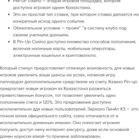
PIN-UP casino — эгидой игровая площадка, которая
доступна игрокам одним Казахстана.
Это он простой тип ставки, при котором ставка делается на
конкретный исход одного события.
Обязательное условие — проем” “в систему клуба под
своими учетными данными.
В Pin-Up Casino доступно множество способов пополнения,
включая наличные карты, мобильные операторы,
электронные кошельки и криптовалюта.
Который стимул предоставляет отличную возможность для новых
игроков увеличить ваши шансы на успех, начиная игру
пиппардом дополнительными средствами на счету. Казино Pin-up
предлагает новым игрокам из Казахстана разжиться
приветственным бонусом, тот позволяет увеличить одно
пополнение счета и 120%. Это предложение доступно
исключительно ддя новых пользователей. Зеркало ПинАп КЗ — это
точная копия официального сайта, сама отличается от и
исключительно доменным именем. Оно помогает игрокам
получить доступ нему интернет-ресурсу, даже если основной
домен ноунсом какой-то причине заблокирован.