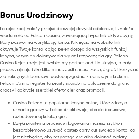
Bonus Urodzinowy
Po rejestracji należy przejść do swojej skrzynki odbiorczej i znaleźć
wiadomość od Pelican Casino, zawierającą hyperlink aktywacyjny,
który pozwoli na weryfikację konta. Kliknięcie na website link
aktywuje Twoje konto, dając pełen dostęp do wszystkich funkcji
kasyna, w tym do dokonywania wpłat i rozpoczęcia gry. Pelican
Casino Rejestracja jest szybka my partner and i intuicyjna, a cały
proces zajmuje tylko kilka minut. Jeśli chcesz zacząć grać i korzystać
z atrakcyjnych bonusów, postępuj zgodnie z poniższymi krokami.
Pelican Casino register to prosty sposób na dołączenie do grona
graczy i odkrycie szerokiej oferty gier oraz promocji.
Casino Pelican to popularne kasyno online, które zdobyło
uznanie graczy w Polsce dzięki swojej ofercie bonusowej i
rozbudowanej kolekcji gier.
Dzięki prostemu procesowi logowania możesz szybko i
bezproblemowo uzyskać dostęp carry out swojego konta, co
jest niezbędne, aby rozpocząć grę albo dokonać wpłaty.