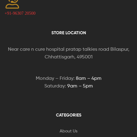
+91-96307 20500
STORE LOCATION
Near care n cure hospital pratap talkies road Bilaspur,
Chhattisgarh, 495001
Monday – Friday:
8am – 4pm
Saturday:
9am – 5pm
CATEGORIES
About Us