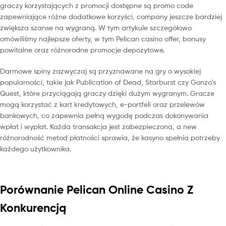
graczy korzystających z promocji dostępne są promo code
zapewniające różne dodatkowe korzyści, company jeszcze bardziej
zwiększa szanse na wygraną. W tym artykule szczegółowo
omówiliśmy najlepsze oferty, w tym Pelican casino offer, bonusy
powitalne oraz różnorodne promocje depozytowe.
Darmowe spiny zazwyczaj są przyznawane na gry o wysokiej
popularności, takie jak Publication of Dead, Starburst czy Gonzo’s
Quest, które przyciągają graczy dzięki dużym wygranym. Gracze
mogą korzystać z kart kredytowych, e-portfeli oraz przelewów
bankowych, co zapewnia pełną wygodę podczas dokonywania
wpłat i wypłat. Każda transakcja jest zabezpieczona, a new
różnorodność metod płatności sprawia, że kasyno spełnia potrzeby
każdego użytkownika.
Porównanie Pelican Online Casino Z
Konkurencją