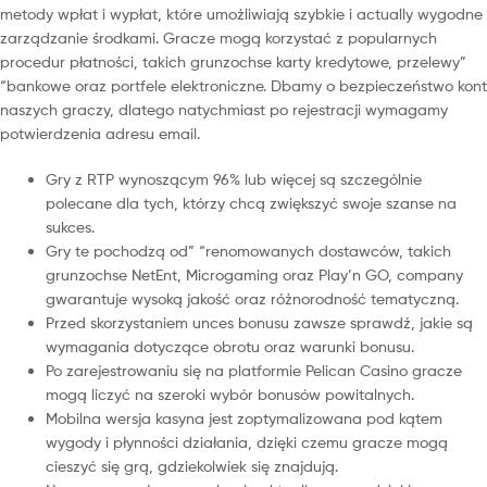
metody wpłat i wypłat, które umożliwiają szybkie i actually wygodne
zarządzanie środkami. Gracze mogą korzystać z popularnych
procedur płatności, takich grunzochse karty kredytowe, przelewy”
“bankowe oraz portfele elektroniczne. Dbamy o bezpieczeństwo kont
naszych graczy, dlatego natychmiast po rejestracji wymagamy
potwierdzenia adresu email.
Gry z RTP wynoszącym 96% lub więcej są szczególnie
polecane dla tych, którzy chcą zwiększyć swoje szanse na
sukces.
Gry te pochodzą od” “renomowanych dostawców, takich
grunzochse NetEnt, Microgaming oraz Play’n GO, company
gwarantuje wysoką jakość oraz różnorodność tematyczną.
Przed skorzystaniem unces bonusu zawsze sprawdź, jakie są
wymagania dotyczące obrotu oraz warunki bonusu.
Po zarejestrowaniu się na platformie Pelican Casino gracze
mogą liczyć na szeroki wybór bonusów powitalnych.
Mobilna wersja kasyna jest zoptymalizowana pod kątem
wygody i płynności działania, dzięki czemu gracze mogą
cieszyć się grą, gdziekolwiek się znajdują.