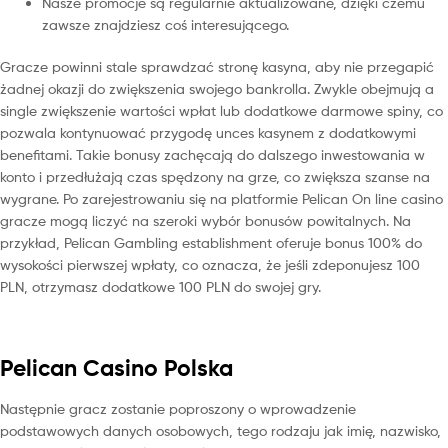
Nasze promocje są regularnie aktualizowane, dzięki czemu
zawsze znajdziesz coś interesującego.
Gracze powinni stale sprawdzać stronę kasyna, aby nie przegapić
żadnej okazji do zwiększenia swojego bankrolla. Zwykle obejmują a
single zwiększenie wartości wpłat lub dodatkowe darmowe spiny, co
pozwala kontynuować przygodę unces kasynem z dodatkowymi
benefitami. Takie bonusy zachęcają do dalszego inwestowania w
konto i przedłużają czas spędzony na grze, co zwiększa szanse na
wygrane. Po zarejestrowaniu się na platformie Pelican On line casino
gracze mogą liczyć na szeroki wybór bonusów powitalnych. Na
przykład, Pelican Gambling establishment oferuje bonus 100% do
wysokości pierwszej wpłaty, co oznacza, że jeśli zdeponujesz 100
PLN, otrzymasz dodatkowe 100 PLN do swojej gry.
Pelican Casino Polska
Następnie gracz zostanie poproszony o wprowadzenie
podstawowych danych osobowych, tego rodzaju jak imię, nazwisko,