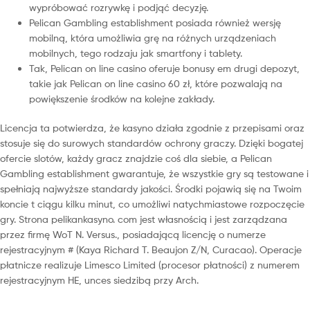
wypróbować rozrywkę i podjąć decyzję.
Pelican Gambling establishment posiada również wersję
mobilną, która umożliwia grę na różnych urządzeniach
mobilnych, tego rodzaju jak smartfony i tablety.
Tak, Pelican on line casino oferuje bonusy em drugi depozyt,
takie jak Pelican on line casino 60 zł, które pozwalają na
powiększenie środków na kolejne zakłady.
Licencja ta potwierdza, że kasyno działa zgodnie z przepisami oraz
stosuje się do surowych standardów ochrony graczy. Dzięki bogatej
ofercie slotów, każdy gracz znajdzie coś dla siebie, a Pelican
Gambling establishment gwarantuje, że wszystkie gry są testowane i
spełniają najwyższe standardy jakości. Środki pojawią się na Twoim
koncie t ciągu kilku minut, co umożliwi natychmiastowe rozpoczęcie
gry. Strona pelikankasyno. com jest własnością i jest zarządzana
przez firmę WoT N. Versus., posiadającą licencję o numerze
rejestracyjnym # (Kaya Richard T. Beaujon Z/N, Curacao). Operacje
płatnicze realizuje Limesco Limited (procesor płatności) z numerem
rejestracyjnym HE, unces siedzibą przy Arch.