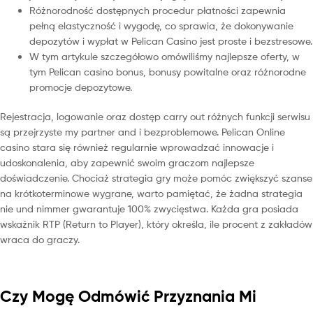
Różnorodność dostępnych procedur płatności zapewnia
pełną elastyczność i wygodę, co sprawia, że dokonywanie
depozytów i wypłat w Pelican Casino jest proste i bezstresowe.
W tym artykule szczegółowo omówiliśmy najlepsze oferty, w
tym Pelican casino bonus, bonusy powitalne oraz różnorodne
promocje depozytowe.
Rejestracja, logowanie oraz dostęp carry out różnych funkcji serwisu
są przejrzyste my partner and i bezproblemowe. Pelican Online
casino stara się również regularnie wprowadzać innowacje i
udoskonalenia, aby zapewnić swoim graczom najlepsze
doświadczenie. Chociaż strategia gry może pomóc zwiększyć szanse
na krótkoterminowe wygrane, warto pamiętać, że żadna strategia
nie und nimmer gwarantuje 100% zwycięstwa. Każda gra posiada
wskaźnik RTP (Return to Player), który określa, ile procent z zakładów
wraca do graczy.
Czy Mogę Odmówić Przyznania Mi