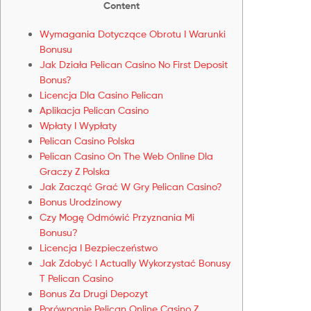
Content
Wymagania Dotyczące Obrotu I Warunki
Bonusu
Jak Działa Pelican Casino No First Deposit
Bonus?
Licencja Dla Casino Pelican
Aplikacja Pelican Casino
Wpłaty I Wypłaty
Pelican Casino Polska
Pelican Casino On The Web Online Dla
Graczy Z Polska
Jak Zacząć Grać W Gry Pelican Casino?
Bonus Urodzinowy
Czy Mogę Odmówić Przyznania Mi
Bonusu?
Licencja I Bezpieczeństwo
Jak Zdobyć I Actually Wykorzystać Bonusy
T Pelican Casino
Bonus Za Drugi Depozyt
Porównanie Pelican Online Casino Z