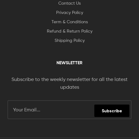
Contact Us
Privacy Policy
Term & Conditions
Refund & Return Policy
Shipping Policy
NEWSLETTER
Subscribe to the weekly newsletter for all the latest
updates
Subscribe