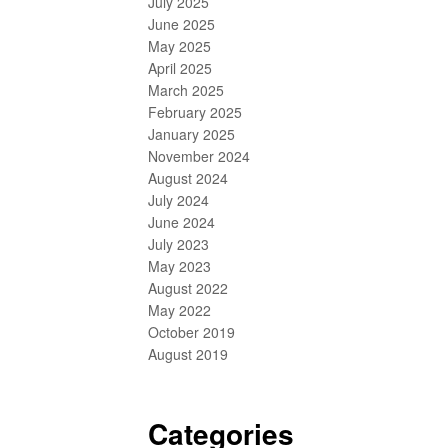
July 2025
June 2025
May 2025
April 2025
March 2025
February 2025
January 2025
November 2024
August 2024
July 2024
June 2024
July 2023
May 2023
August 2022
May 2022
October 2019
August 2019
Categories