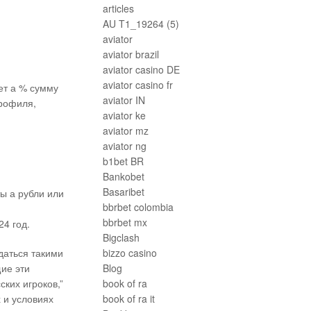
articles
AU T1_19264 (5)
aviator
aviator brazil
aviator casino DE
aviator casino fr
ет а % сумму
aviator IN
профиля,
aviator ke
aviator mz
aviator ng
b1bet BR
Bankobet
Basaribet
ы а рубли или
bbrbet colombia
bbrbet mx
24 год.
Bigclash
даться такими
bizzo casino
щие эти
Blog
ких игроков,”
book of ra
 и условиях
book of ra it