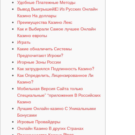
Удобные Платежные Методы
Вывод Выигрышей💵 Из Русских Онлайн
Казино На доллары
Преимущества Казино Лекс
Как и Выбирали Самое лучшее Онлайн
Казино европы
Играть
Какие обналичить Системы
Предпочитают Игроки?
Игорные Зоны России
Как затруднялся Подлинность Казино?
Как Определить, Лицензированное Ли
Казино?
Мобильная Версия Сайта только
Специальные” “приложения В Российских
Казино
Лучшие Онлайн-казино С Уникальными
Бонусами
Игровые Провайдеры
Онлайн Казино В других Странах
Преимущества Казино Pinco