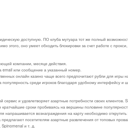
идическую доступную. ПО клуба мутуара тот же полный возможнос
мо этого, оно умеет обходить блокировки за счет работе с прокси,
яющей компании, месяце действия.
а email или сообщение а указанный номер.
венных онлайн казино чаще всего предпочитают рубли для игры на
а популярность среди игроков благодаря удобному интерфейсу и 
 сервис и удовлетворяет азартные потребности своих клиентов. S
е кратчайшие сроки пробиваясь на вершины половине популярност
ля напрашивается вознаграждения на карту необходимо открутить
а предлагают посетителям азартные развлечения от топовых прова
 Spinomenal и т. д.