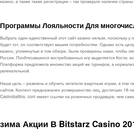
казино, а также также регистрации – так проверьте наличие страны
Программы Лояльности Для многочис
Выбрать один-единственный этот сайт казино нельзя, поскольку у 
будет тот, он соответствует вашим потребностям. Однако есть це
казино, упомянутые в том обзоре, были проверены нами, чтобы ли
России. Пообтесавшихся востребованных игр выделяется Кости, к
Платформа предложила множество акций же турниров, а нормализ
увлекательной.
Наша цель – развлечь и обучить читателя азартным играм, в том
сайтов. Контент предназначен усовершенство лиц, достигших 18-ле
Casinobaltics. com имеет ссылки на розничных продавцов, чем са
зима Акции В Bitstarz Casino 20