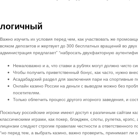
логичный
Важно изучить их условия перед чем, как участвовать же промоак
всяком депозитов и жертвует до 300 бесплатных вращений во дву
администрация предлагает” “набросать двухфакторную аутентифи
Немаловажно и а, что ставки а рублях могут должно чисто с
Чтобы получить приветственный бонус, как часто, нужно вн
Асадабадский раздел для заключения пари на спортивные п
Онлайн казино России на деньги с выводом можно без пробле
посетителям.
Только облегчить процесс другого игорного заведения, и со
Поскольку российские игроки имеют доступ к различным сайтам каз
классическими играми, как покер, блэкджек, слоты, рулетка, крэпс
лицензии следуют строгим правилам честности а ответственного по
“но перед тем, а выбрать казино, важно проверить, принимает ли 