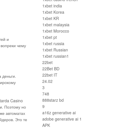
1xbet india
1xbet Korea
1xbet KR
1xbet malaysia
1xbet Morocco
1xbet pt
тей и
1xbet russia
 вопреки чему
1xbet Russian
1xbet russian1
22bet
22Bet BD
22bet IT
 деньги.
24.02
широкому
3
748
888starz bd
tarda Casino
9
и. Поэтому но
a16z generative ai
 же автоматах
adobe generative ai 1
йдеров. Это те
APK