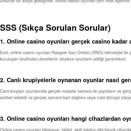
unsurlar bir araya geldiğinde, online casino oyunları yeni nesil eğlen
SSS (Sıkça Sorulan Sorular)
1. Online casino oyunları gerçek casino kadar 
Evet, online casino oyunları Rasgele Sayı Üreteci (RNG) teknolojisi ile 
kuruluşlar tarafından denetlenir, böylece oyunların adiliği garantilenir.
2. Canlı krupiyelerle oynanan oyunlar nasıl ger
Canlı krupiye oyunlarında gerçek masalar kamera ile yayınlanır ve gerçek
sohbet edebilir ve gerçek zamanlı kart dağıtımı veya rulet dönüşü izleyeb
3. Online casino oyunları hangi cihazlardan oy
Online casino oyunları bilgisayar, tablet, akıllı telefon gibi birçok ci