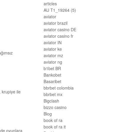
articles
AU T1_19264 (5)
aviator
aviator brazil
aviator casino DE
aviator casino fr
aviator IN
aviator ke
ağımsız
aviator mz
aviator ng
b1bet BR
Bankobet
Basaribet
bbrbet colombia
 krupiye ile
bbrbet mx
Bigclash
bizzo casino
Blog
book of ra
book of ra it
inde oyunlara