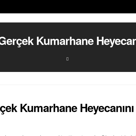
 Gerçek Kumarhane Heyecanı
rçek Kumarhane Heyecanını 