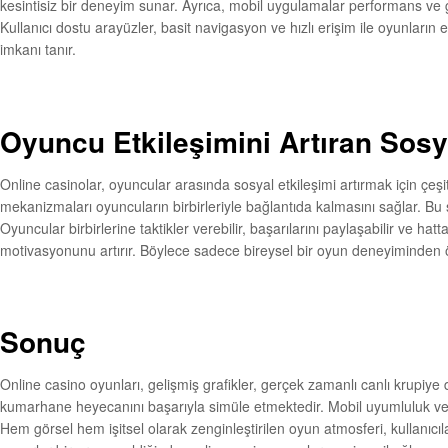
kesintisiz bir deneyim sunar. Ayrıca, mobil uygulamalar performans ve
Kullanıcı dostu arayüzler, basit navigasyon ve hızlı erişim ile oyunl
imkanı tanır.
Oyuncu Etkileşimini Artıran Sosya
Online casinolar, oyuncular arasında sosyal etkileşimi artırmak için çeşitli
mekanizmaları oyuncuların birbirleriyle bağlantıda kalmasını sağlar. Bu 
Oyuncular birbirlerine taktikler verebilir, başarılarını paylaşabilir ve hatt
motivasyonunu artırır. Böylece sadece bireysel bir oyun deneyiminden öte
Sonuç
Online casino oyunları, gelişmiş grafikler, gerçek zamanlı canlı krupiye
kumarhane heyecanını başarıyla simüle etmektedir. Mobil uyumluluk ve ço
Hem görsel hem işitsel olarak zenginleştirilen oyun atmosferi, kullanıcı