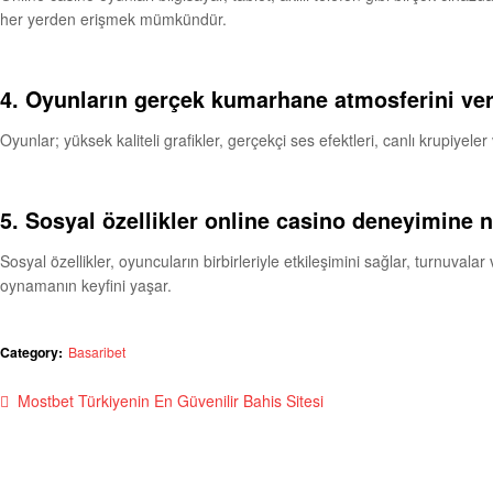
her yerden erişmek mümkündür.
4. Oyunların gerçek kumarhane atmosferini ver
Oyunlar; yüksek kaliteli grafikler, gerçekçi ses efektleri, canlı krupiyeler
5. Sosyal özellikler online casino deneyimine n
Sosyal özellikler, oyuncuların birbirleriyle etkileşimini sağlar, turnuva
oynamanın keyfini yaşar.
Category:
Basaribet
Mostbet Türkiyenin En Güvenilir Bahis Sitesi