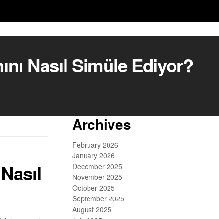
nı Nasıl Simüle Ediyor?
Archives
February 2026
January 2026
Nasıl
December 2025
November 2025
October 2025
September 2025
August 2025