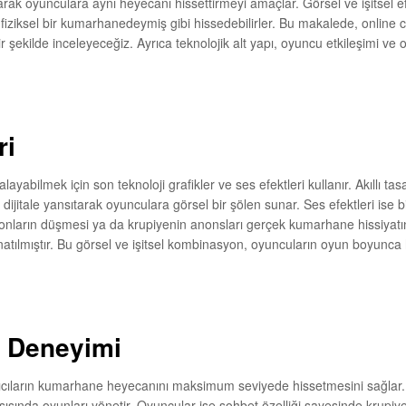
ak oyunculara aynı heyecanı hissettirmeyi amaçlar. Görsel ve işitsel ef
 fiziksel bir kumarhanedeymiş gibi hissedebilirler. Bu makalede, online 
r şekilde inceleyeceğiz. Ayrıca teknolojik alt yapı, oyuncu etkileşimi ve 
ri
bilmek için son teknoloji grafikler ve ses efektleri kullanır. Akıllı tasa
ir dijitale yansıtarak oyunculara görsel bir şölen sunar. Ses efektleri ise
etonların düşmesi ya da krupiyenin anonsları gerçek kumarhane hissiyatın
onatılmıştır. Bu görsel ve işitsel kombinasyon, oyuncuların oyun boyunca
n Deneyimi
anıcıların kumarhane heyecanını maksimum seviyede hissetmesini sağlar.
sında oyunları yönetir. Oyuncular ise sohbet özelliği sayesinde krupiye