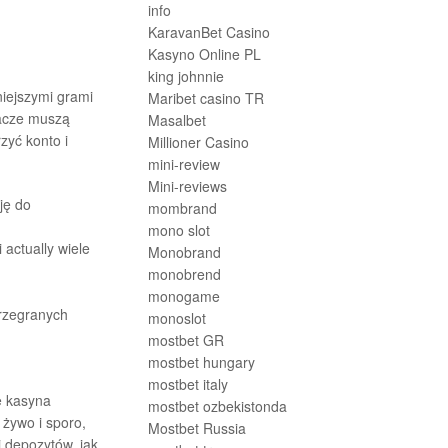
info
KaravanBet Casino
Kasyno Online PL
king johnnie
iejszymi grami
Maribet casino TR
racze muszą
Masalbet
zyć konto i
Millioner Casino
mini-review
Mini-reviews
ję do
mombrand
mono slot
 actually wiele
Monobrand
monobrend
monogame
przegranych
monoslot
mostbet GR
mostbet hungary
mostbet italy
e kasyna
mostbet ozbekistonda
 żywo i sporo,
Mostbet Russia
i depozytów, jak