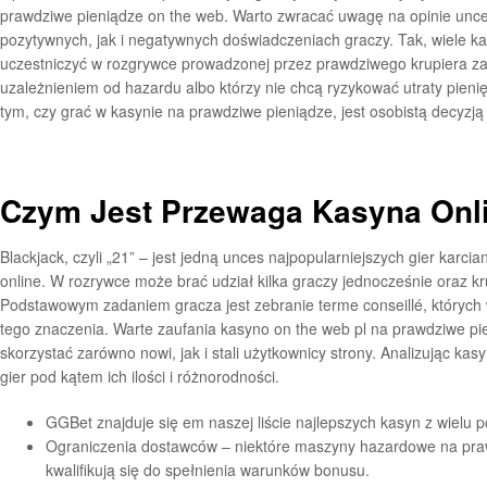
prawdziwe pieniądze on the web. Warto zwracać uwagę na opinie unce
pozytywnych, jak i negatywnych doświadczeniach graczy. Tak, wiele k
uczestniczyć w rozgrywce prowadzonej przez prawdziwego krupiera za
uzależnieniem od hazardu albo którzy nie chcą ryzykować utraty pieni
tym, czy grać w kasynie na prawdziwe pieniądze, jest osobistą decyzj
Czym Jest Przewaga Kasyna Onl
Blackjack, czyli „21” – jest jedną unces najpopularniejszych gier karc
online. W rozrywce może brać udział kilka graczy jednocześnie oraz kr
Podstawowym zadaniem gracza jest zebranie terme conseillé, których 
tego znaczenia. Warte zaufania kasyno on the web pl na prawdziwe p
skorzystać zarówno nowi, jak i stali użytkownicy strony. Analizując k
gier pod kątem ich ilości i różnorodności.
GGBet znajduje się em naszej liście najlepszych kasyn z wielu
Ograniczenia dostawców – niektóre maszyny hazardowe na pra
kwalifikują się do spełnienia warunków bonusu.