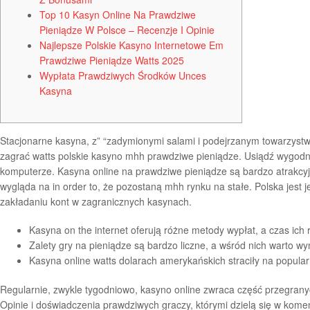
Top 10 Kasyn Online Na Prawdziwe
Pieniądze W Polsce – Recenzje I Opinie
Najlepsze Polskie Kasyno Internetowe Em
Prawdziwe Pieniądze Watts 2025
Wypłata Prawdziwych Środków Unces
Kasyna
Stacjonarne kasyna, z” “zadymionymi salami i podejrzanym towarzystwe
zagrać watts polskie kasyno mhh prawdziwe pieniądze. Usiądź wygodni
komputerze. Kasyna online na prawdziwe pieniądze są bardzo atrakcyj
wygląda na in order to, że pozostaną mhh rynku na stałe. Polska jes
zakładaniu kont w zagranicznych kasynach.
Kasyna on the internet oferują różne metody wypłat, a czas ich 
Zalety gry na pieniądze są bardzo liczne, a wśród nich warto wy
Kasyna online watts dolarach amerykańskich straciły na popular
Regularnie, zwykle tygodniowo, kasyno online zwraca część przegrany
Opinie i doświadczenia prawdziwych graczy, którymi dzielą się w kom