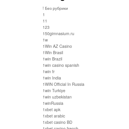
! Без рубрики
1
11
123
150gimnasium.ru
1w
1Win AZ Casino
1Win Brasil
1win Brazil
1win casino spanish
1win fr
1win India
1WIN Official In Russia
1win Turkiye
1win uzbekistan
1winRussia
1xbet apk
1xbet arabic
1xbet casino BD
1xbet casino french