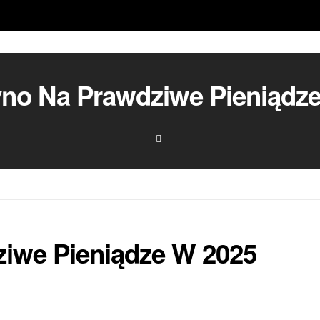
yno Na Prawdziwe Pieniądze
ziwe Pieniądze W 2025