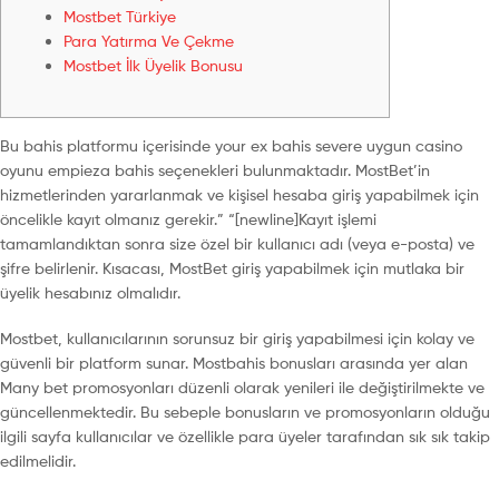
Mostbet Türkiye
Para Yatırma Ve Çekme
Mostbet İlk Üyelik Bonusu
Bu bahis platformu içerisinde your ex bahis severe uygun casino
oyunu empieza bahis seçenekleri bulunmaktadır. MostBet’in
hizmetlerinden yararlanmak ve kişisel hesaba giriş yapabilmek için
öncelikle kayıt olmanız gerekir.” “[newline]Kayıt işlemi
tamamlandıktan sonra size özel bir kullanıcı adı (veya e-posta) ve
şifre belirlenir. Kısacası, MostBet giriş yapabilmek için mutlaka bir
üyelik hesabınız olmalıdır.
Mostbet, kullanıcılarının sorunsuz bir giriş yapabilmesi için kolay ve
güvenli bir platform sunar. Mostbahis bonusları arasında yer alan
Many bet promosyonları düzenli olarak yenileri ile değiştirilmekte ve
güncellenmektedir. Bu sebeple bonusların ve promosyonların olduğu
ilgili sayfa kullanıcılar ve özellikle para üyeler tarafından sık sık takip
edilmelidir.