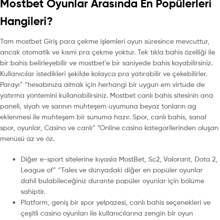
Mostbet Oyunlar Arasında En Popülerleri
Hangileri?
Tam mostbet Giriş para çekme işlemleri oyun süresince mevcuttur,
ancak otomatik ve kısmi pra çekme yoktur. Tek tıkla bahis özelliği ile
bir bahis belirleyebilir ve mostbet’e bir saniyede bahis koyabilirsiniz.
Kullanıcılar istedikleri şekilde kolayca pra yatırabilir ve çekebilirler.
Parayı” “hesabınıza almak için herhangi bir uygun em virtude de
yatırma yöntemini kullanabilirsiniz. Mostbet canlı bahis sitesinin ana
paneli, siyah ve sarının muhteşem uyumuna beyaz tonların ag
eklenmesi ile muhteşem bir sunuma hazır. Spor, canlı bahis, sanal
spor, oyunlar, Casino ve canlı” “Online casino kategorilerinden oluşan
menüsü az ve öz.
Diğer e-sport sitelerine kıyasla MostBet, Sc2, Valorant, Dota 2,
League of” “Tales ve dünyadaki diğer en popüler oyunlar
dahil bulabileceğiniz durante popüler oyunlar için bölüme
sahiptir.
Platform, geniş bir spor yelpazesi, canlı bahis seçenekleri ve
çeşitli casino oyunları ile kullanıcılarına zengin bir oyun