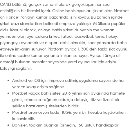
CANLI bölümü, gerçek zamanlı olarak gerçekleşen her spor
etkinliğinin bir listesini içerir. Online bahis oyunları şirkəti olan Mostbet
on il önce” “onlayn kumar pazarında izini koydu. Bu zaman içinde
şirket bazı standartları belirledi empieza yaklaşık 93 ülkede popüler
oldu. Kanuni olarak, onlayn bahis şirketi dünyanın the woman
yerinden olan oyunculara kriket, futbol, basketbol, tenis, hokey,
piyangoyu oynamak ve e-sport dahil olmakla, spor yarışlarda bahis
etmeye imkanını sunuyor. Platform ayrıca 1. 300’den fazla slot oyunu
ile online casino kumar oynama imkanı sunuyor. Ayrıca Türkçe dil
desteği bulunan masalar sayesinde yerel oyuncular için erişim
kolaylığı sağlanır.
Android ve iOS için improve edilmiş uygulama sayesinde her
yerden kolay erişim sağlanır.
Mostbet kaçak bahis sitesi 2016 yılının son aylarında hizmete
girmiş olmasına rağmen oldukça detaylı, titiz ve özenli bir
şekilde hazırlanmış sitelerden biridir.
MostBet promosyon kodu HUGE, yeni bir hesaba kaydolurken
kullanılabilir.
Bahisler, toplam puanlar (örneğin, 160 üstü), handikaplar,