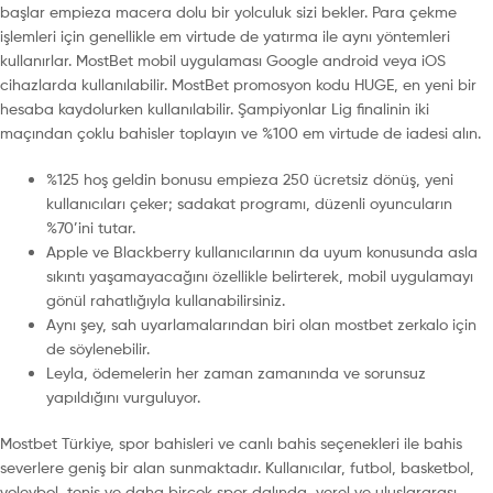
başlar empieza macera dolu bir yolculuk sizi bekler. Para çekme
işlemleri için genellikle em virtude de yatırma ile aynı yöntemleri
kullanırlar. MostBet mobil uygulaması Google android veya iOS
cihazlarda kullanılabilir. MostBet promosyon kodu HUGE, en yeni bir
hesaba kaydolurken kullanılabilir. Şampiyonlar Lig finalinin iki
maçından çoklu bahisler toplayın ve %100 em virtude de iadesi alın.
%125 hoş geldin bonusu empieza 250 ücretsiz dönüş, yeni
kullanıcıları çeker; sadakat programı, düzenli oyuncuların
%70’ini tutar.
Apple ve Blackberry kullanıcılarının da uyum konusunda asla
sıkıntı yaşamayacağını özellikle belirterek, mobil uygulamayı
gönül rahatlığıyla kullanabilirsiniz.
Aynı şey, sah uyarlamalarından biri olan mostbet zerkalo için
de söylenebilir.
Leyla, ödemelerin her zaman zamanında ve sorunsuz
yapıldığını vurguluyor.
Mostbet Türkiye, spor bahisleri ve canlı bahis seçenekleri ile bahis
severlere geniş bir alan sunmaktadır. Kullanıcılar, futbol, basketbol,
voleybol, tenis ve daha birçok spor dalında, yerel ve uluslararası