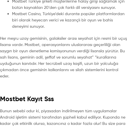
Mostbet Türkiye şirketi müşterilerine halay girişi sağlamak için
bütün kaynakları 20’den çok farklı dil versiyasını sunuyor.
Mostbet Casino, Türkiye’deki durante popüler platformlardan
biri olarak heyecan verici ve kazançlı bir oyun ve bahis
deneyimi sunuyor.
Her meşru uzay gemisinin, galaksiler arası seyahat için resmi bir uçuş
lisansı vardır. Mostbet, operasyonlarını uluslararası geçerliliği olan
saygın bir oyun denetleme komisyonunun verdiği lisansla yürütür. Bu
sah lisans, geminin adil, şeffaf ve sorumlu seyahat” “kurallarına
uyduğunun kanıtıdır. Her tecrübeli uzay kaşifi, uzun bir yolculuğa
çıkmadan önce gemisinin kalkanlarını ve silah sistemlerini kontrol
eder.
Mostbet Kayıt Sss
Bunun sebebi odur ki, piyasadan indirilmeyen tüm uygulamalar
Android işletim sistemi tarafından şüpheli kabul ediliyor. Kuponda ne
kadar çok etkinlik olursa, kazancınız o kadar fazla olur! Bu size para