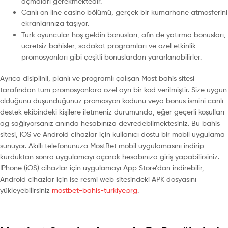
açmaları gerekmektedir.
Canlı on line casino bölümü, gerçek bir kumarhane atmosferini
ekranlarınıza taşıyor.
Türk oyuncular hoş geldin bonusları, afin de yatırma bonusları,
ücretsiz bahisler, sadakat programları ve özel etkinlik
promosyonları gibi çeşitli bonuslardan yararlanabilirler.
Ayrıca disiplinli, planlı ve programlı çalışan Most bahis sitesi
tarafından tüm promosyonlara özel ayrı bir kod verilmiştir. Size uygun
olduğunu düşündüğünüz promosyon kodunu veya bonus ismini canlı
destek ekibindeki kişilere iletmeniz durumunda, eğer geçerli koşulları
ag sağlıyorsanız anında hesabınıza devredebilmektesiniz. Bu bahis
sitesi, iOS ve Android cihazlar için kullanıcı dostu bir mobil uygulama
sunuyor. Akıllı telefonunuza MostBet mobil uygulamasını indirip
kurduktan sonra uygulamayı açarak hesabınıza giriş yapabilirsiniz.
IPhone (iOS) cihazlar için uygulamayı App Store’dan indirebilir,
Android cihazlar için ise resmi web sitesindeki APK dosyasını
yükleyebilirsiniz
mostbet-bahis-turkiye.org
.