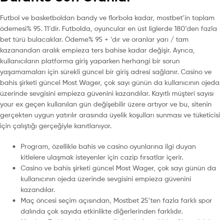
Futbol ve basketboldan bandy ve florbola kadar, mostbet’in toplam
ödemesi% 95. 11’dir. Futbolda, oyuncular en üst liglerde 180’den fazla
bet türü bulacaklar. Ödeme% 95 + ‘dır ve oranlar yarı / tam
kazanandan aralık empieza ters bahise kadar değişir. Ayrıca,
kullanıcıların platforma giriş yaparken herhangi bir sorun
yaşamamaları için sürekli güncel bir giriş adresi sağlanır. Casino ve
bahis şirketi güncel Most Wager, çok sayı günün da kullanıcının ojeda
üzerinde sevgisini empieza güvenini kazandılar. Kayıtlı müşteri sayısı
your ex geçen kullanılan gün değişebilir üzere artıyor ve bu, sitenin
gerçekten uygun yatırılır arasında üyelik koşulları sunması ve tüketicisi
için çalıştığı gerçeğiyle kanıtlanıyor.
Program, özellikle bahis ve casino oyunlarına ilgi duyan
kitlelere ulaşmak isteyenler için cazip fırsatlar içerir.
Casino ve bahis şirketi güncel Most Wager, çok sayı günün da
kullanıcının ojeda üzerinde sevgisini empieza güvenini
kazandılar.
Maç öncesi seçim açısından, Mostbet 25’ten fazla farklı spor
dalında çok sayıda etkinlikte diğerlerinden farklıdır.