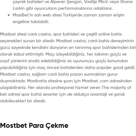
çeyrek bahisleri ve Alperen Şengün, Vasilije Micić veya Shane
Larkin gibi oyuncuların performanslarına odaklanır.
MostBet’in sah web sitesi Türkiye’de zaman zaman erişim
engeline takılabilir.
Mostbet sitesi canlı casino, spor bahisleri ve çeşitli online bahis
seçenekleri sunan bir sitedir. Mostbet casino, canlı bahis deneyiminin
gücü sayesinde kendisini dünyanın en tanınmış spor bahislerinden biri
olarak kabul ettirmiştir. Maçı izleyebildiğiniz, her takımın güçlü ve
zayıf yönlerini analiz edebildiğiniz ve oyununuzu güçlü konumdan
yapabildiğiniz için maç öncesi bahislerden daha popüler good geldi.
Mostbet casino, sağlam canlı bahis pazarı sunmaktan gurur
duymaktadır. Mostbahis sitesine şuan için Mostbet. com adresinden
ulaşabilirsiniz. Her alanda profesyonel hizmet veren The majority of
bet adresi spor bahsi severler için de oldukça avantajlı ve şanslı
olabilecekleri bir sitedir.
Mostbet Para Çekme