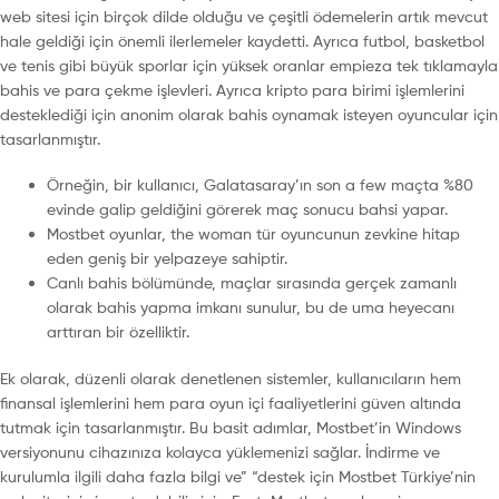
web sitesi için birçok dilde olduğu ve çeşitli ödemelerin artık mevcut
hale geldiği için önemli ilerlemeler kaydetti. Ayrıca futbol, basketbol
ve tenis gibi büyük sporlar için yüksek oranlar empieza tek tıklamayla
bahis ve para çekme işlevleri. Ayrıca kripto para birimi işlemlerini
desteklediği için anonim olarak bahis oynamak isteyen oyuncular için
tasarlanmıştır.
Örneğin, bir kullanıcı, Galatasaray’ın son a few maçta %80
evinde galip geldiğini görerek maç sonucu bahsi yapar.
Mostbet oyunlar, the woman tür oyuncunun zevkine hitap
eden geniş bir yelpazeye sahiptir.
Canlı bahis bölümünde, maçlar sırasında gerçek zamanlı
olarak bahis yapma imkanı sunulur, bu de uma heyecanı
arttıran bir özelliktir.
Ek olarak, düzenli olarak denetlenen sistemler, kullanıcıların hem
finansal işlemlerini hem para oyun içi faaliyetlerini güven altında
tutmak için tasarlanmıştır. Bu basit adımlar, Mostbet’in Windows
versiyonunu cihazınıza kolayca yüklemenizi sağlar. İndirme ve
kurulumla ilgili daha fazla bilgi ve” “destek için Mostbet Türkiye’nin