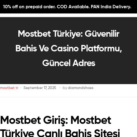
10% off on prepaid order. COD Available. PAN India Delivery.
Mostbet Türkiye: Güvenilir
Bahis Ve Casino Platformu,
Güncel Adres
mostbet tr
September 17, 2025
by
diamondshoes
Mostbet Giriş: Mostbet
Türkiye Canlı Bahis Sitesi