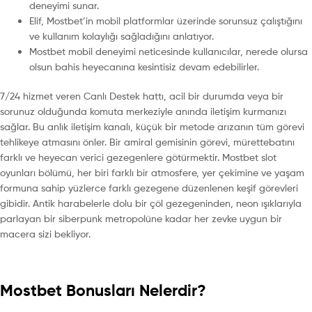
deneyimi sunar.
Elif, Mostbet’in mobil platformlar üzerinde sorunsuz çalıştığını
ve kullanım kolaylığı sağladığını anlatıyor.
Mostbet mobil deneyimi neticesinde kullanıcılar, nerede olursa
olsun bahis heyecanına kesintisiz devam edebilirler.
7/24 hizmet veren Canlı Destek hattı, acil bir durumda veya bir
sorunuz olduğunda komuta merkeziyle anında iletişim kurmanızı
sağlar. Bu anlık iletişim kanalı, küçük bir metode arızanın tüm görevi
tehlikeye atmasını önler. Bir amiral gemisinin görevi, mürettebatını
farklı ve heyecan verici gezegenlere götürmektir. Mostbet slot
oyunları bölümü, her biri farklı bir atmosfere, yer çekimine ve yaşam
formuna sahip yüzlerce farklı gezegene düzenlenen keşif görevleri
gibidir. Antik harabelerle dolu bir çöl gezegeninden, neon ışıklarıyla
parlayan bir siberpunk metropolüne kadar her zevke uygun bir
macera sizi bekliyor.
Mostbet Bonusları Nelerdir?