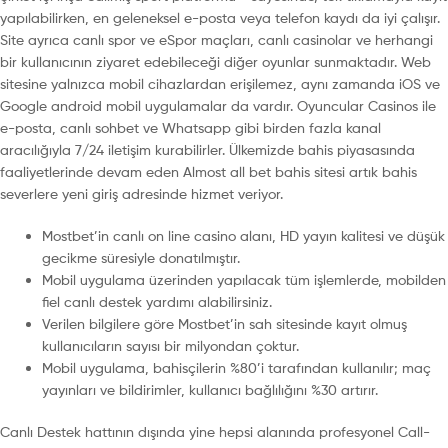
yapılabilirken, en geleneksel e-posta veya telefon kaydı da iyi çalışır.
Site ayrıca canlı spor ve eSpor maçları, canlı casinolar ve herhangi
bir kullanıcının ziyaret edebileceği diğer oyunlar sunmaktadır. Web
sitesine yalnızca mobil cihazlardan erişilemez, aynı zamanda iOS ve
Google android mobil uygulamalar da vardır. Oyuncular Casinos ile
e-posta, canlı sohbet ve Whatsapp gibi birden fazla kanal
aracılığıyla 7/24 iletişim kurabilirler. Ülkemizde bahis piyasasında
faaliyetlerinde devam eden Almost all bet bahis sitesi artık bahis
severlere yeni giriş adresinde hizmet veriyor.
Mostbet’in canlı on line casino alanı, HD yayın kalitesi ve düşük
gecikme süresiyle donatılmıştır.
Mobil uygulama üzerinden yapılacak tüm işlemlerde, mobilden
fiel canlı destek yardımı alabilirsiniz.
Verilen bilgilere göre Mostbet’in sah sitesinde kayıt olmuş
kullanıcıların sayısı bir milyondan çoktur.
Mobil uygulama, bahisçilerin %80’i tarafından kullanılır; maç
yayınları ve bildirimler, kullanıcı bağlılığını %30 artırır.
Canlı Destek hattının dışında yine hepsi alanında profesyonel Call-