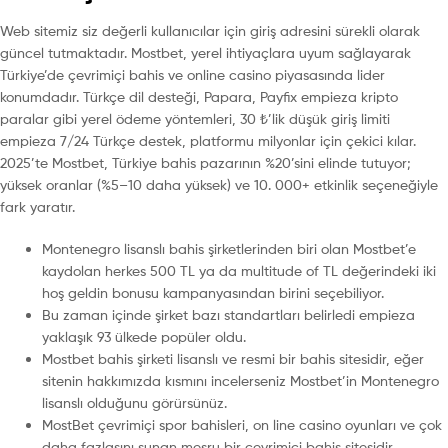
Web sitemiz siz değerli kullanıcılar için giriş adresini sürekli olarak
güncel tutmaktadır. Mostbet, yerel ihtiyaçlara uyum sağlayarak
Türkiye’de çevrimiçi bahis ve online casino piyasasında lider
konumdadır. Türkçe dil desteği, Papara, Payfix empieza kripto
paralar gibi yerel ödeme yöntemleri, 30 ₺’lik düşük giriş limiti
empieza 7/24 Türkçe destek, platformu milyonlar için çekici kılar.
2025’te Mostbet, Türkiye bahis pazarının %20’sini elinde tutuyor;
yüksek oranlar (%5–10 daha yüksek) ve 10. 000+ etkinlik seçeneğiyle
fark yaratır.
Montenegro lisanslı bahis şirketlerinden biri olan Mostbet’e
kaydolan herkes 500 TL ya da multitude of TL değerindeki iki
hoş geldin bonusu kampanyasından birini seçebiliyor.
Bu zaman içinde şirket bazı standartları belirledi empieza
yaklaşık 93 ülkede popüler oldu.
Mostbet bahis şirketi lisanslı ve resmi bir bahis sitesidir, eğer
sitenin hakkımızda kısmını incelerseniz Mostbet’in Montenegro
lisanslı olduğunu görürsünüz.
MostBet çevrimiçi spor bahisleri, on line casino oyunları ve çok
daha fazlasını sunan meşru bir çevrimiçi bahis sitesidir.