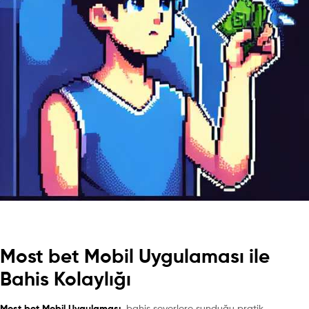
Most bet Mobil Uygulaması ile
Bahis Kolaylığı
Most bet Mobil Uygulaması
, bahis severlere sunduğu pratik