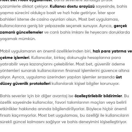
çözümlerle dikkat çekiyor.
Kullanıcı dostu arayüzü
sayesinde, bahis
yapma sürecini oldukça basit ve hızlı hale getiriyor. İster spor
bahisleri isterse de casino oyunları olsun, Most bet uygulaması,
kullanıcılarına geniş bir yelpazede seçenek sunuyor. Ayrıca,
gerçek
zamanlı güncellemeler
ve canlı bahis imkanı ile heyecanı doruklarda
yaşamak mümkün.
Mobil uygulamanın en önemli özelliklerinden biri,
hızlı para yatırma ve
çekme işlemleri
. Kullanıcılar, birkaç dokunuşla hesaplarına para
yatırabilir veya kazançlarını çekebilirler. Most bet, güvenilir ödeme
yöntemleri sunarak kullanıcılarının finansal işlemlerini güvence altına
alıyor. Ayrıca, uygulama üzerinden yapılan işlemler sırasında
üst
düzey güvenlik protokolleri
kullanılarak kişisel bilgiler korunuyor.
Bahis severler için bir diğer avantaj ise
özelleştirilebilir bildirimler
. Bu
özellik sayesinde kullanıcılar, favori takımlarının maçları veya belirli
etkinlikler hakkında anında bilgilendiriliyorlar. Böylece hiçbir önemli
fırsatı kaçırmıyorlar. Most bet uygulaması, bu özelliği ile kullanıcıların
sürekli güncel kalmasını sağlıyor ve bahis deneyimini kişiselleştiriyor.