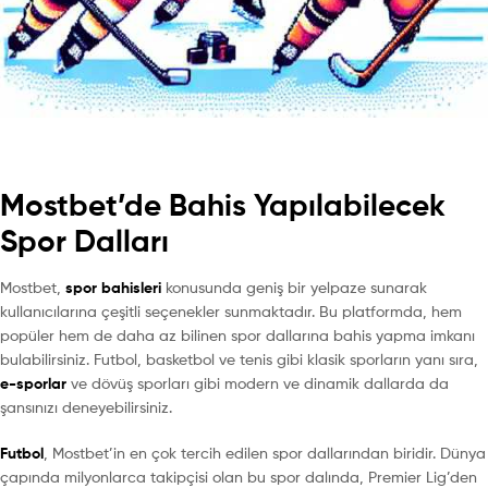
Mostbet’de Bahis Yapılabilecek
Spor Dalları
Mostbet,
spor bahisleri
konusunda geniş bir yelpaze sunarak
kullanıcılarına çeşitli seçenekler sunmaktadır. Bu platformda, hem
popüler hem de daha az bilinen spor dallarına bahis yapma imkanı
bulabilirsiniz. Futbol, basketbol ve tenis gibi klasik sporların yanı sıra,
e-sporlar
ve dövüş sporları gibi modern ve dinamik dallarda da
şansınızı deneyebilirsiniz.
Futbol
, Mostbet’in en çok tercih edilen spor dallarından biridir. Dünya
çapında milyonlarca takipçisi olan bu spor dalında, Premier Lig’den