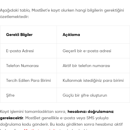
Aşağıdaki tablo, MostBet’e kayıt olurken hangi bilgilerin gerektiğini
özetlemektedir:
Gerekli Bilgiler
Açıklama
E-posta Adresi
Geçerli bir e-posta adresi
Telefon Numarası
Aktif bir telefon numarası
Tercih Edilen Para Birimi
Kullanmak istediğiniz para birimi
Şifre
Güçlü bir şifre oluşturun
Kayıt işlemini tamamladıktan sonra,
hesabınızı doğrulamanız
gerekecektir
. MostBet genellikle e-posta veya SMS yoluyla
doğrulama kodu gönderir. Bu kodu girdikten sonra hesabınız aktif