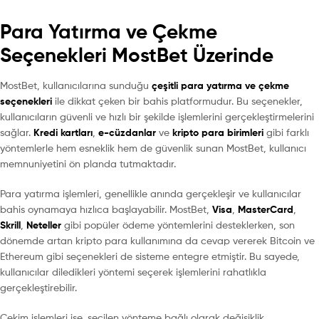
Para Yatırma ve Çekme
Seçenekleri MostBet Üzerinde
MostBet, kullanıcılarına sunduğu
çeşitli para yatırma ve çekme
seçenekleri
ile dikkat çeken bir bahis platformudur. Bu seçenekler,
kullanıcıların güvenli ve hızlı bir şekilde işlemlerini gerçekleştirmelerini
sağlar.
Kredi kartları
,
e-cüzdanlar
ve
kripto para birimleri
gibi farklı
yöntemlerle hem esneklik hem de güvenlik sunan MostBet, kullanıcı
memnuniyetini ön planda tutmaktadır.
Para yatırma işlemleri, genellikle anında gerçekleşir ve kullanıcılar
bahis oynamaya hızlıca başlayabilir. MostBet,
Visa
,
MasterCard
,
Skrill
,
Neteller
gibi popüler ödeme yöntemlerini desteklerken, son
dönemde artan kripto para kullanımına da cevap vererek Bitcoin ve
Ethereum gibi seçenekleri de sisteme entegre etmiştir. Bu sayede,
kullanıcılar diledikleri yöntemi seçerek işlemlerini rahatlıkla
gerçekleştirebilir.
Çekim işlemleri ise, seçilen yönteme bağlı olarak değişiklik