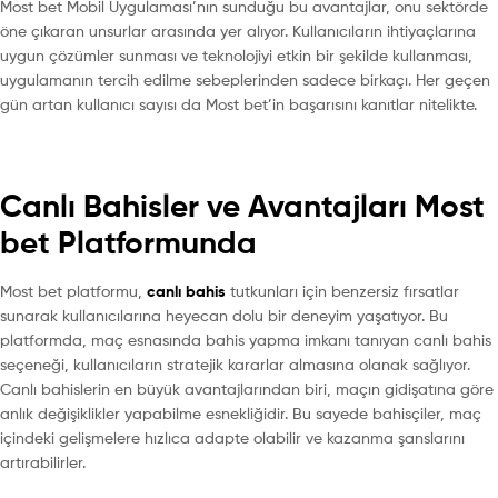
Most bet Mobil Uygulaması’nın sunduğu bu avantajlar, onu sektörde
öne çıkaran unsurlar arasında yer alıyor. Kullanıcıların ihtiyaçlarına
uygun çözümler sunması ve teknolojiyi etkin bir şekilde kullanması,
uygulamanın tercih edilme sebeplerinden sadece birkaçı. Her geçen
gün artan kullanıcı sayısı da Most bet’in başarısını kanıtlar nitelikte.
Canlı Bahisler ve Avantajları Most
bet Platformunda
Most bet platformu,
canlı bahis
tutkunları için benzersiz fırsatlar
sunarak kullanıcılarına heyecan dolu bir deneyim yaşatıyor. Bu
platformda, maç esnasında bahis yapma imkanı tanıyan canlı bahis
seçeneği, kullanıcıların stratejik kararlar almasına olanak sağlıyor.
Canlı bahislerin en büyük avantajlarından biri, maçın gidişatına göre
anlık değişiklikler yapabilme esnekliğidir. Bu sayede bahisçiler, maç
içindeki gelişmelere hızlıca adapte olabilir ve kazanma şanslarını
artırabilirler.