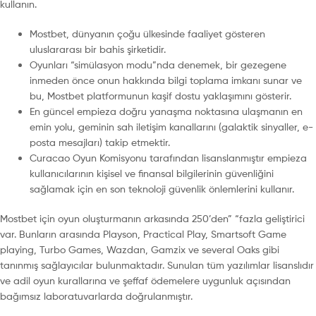
kullanın.
Mostbet, dünyanın çoğu ülkesinde faaliyet gösteren
uluslararası bir bahis şirketidir.
Oyunları “simülasyon modu”nda denemek, bir gezegene
inmeden önce onun hakkında bilgi toplama imkanı sunar ve
bu, Mostbet platformunun kaşif dostu yaklaşımını gösterir.
En güncel empieza doğru yanaşma noktasına ulaşmanın en
emin yolu, geminin sah iletişim kanallarını (galaktik sinyaller, e-
posta mesajları) takip etmektir.
Curacao Oyun Komisyonu tarafından lisanslanmıştır empieza
kullanıcılarının kişisel ve finansal bilgilerinin güvenliğini
sağlamak için en son teknoloji güvenlik önlemlerini kullanır.
Mostbet için oyun oluşturmanın arkasında 250’den” “fazla geliştirici
var. Bunların arasında Playson, Practical Play, Smartsoft Game
playing, Turbo Games, Wazdan, Gamzix ve several Oaks gibi
tanınmış sağlayıcılar bulunmaktadır. Sunulan tüm yazılımlar lisanslıdır
ve adil oyun kurallarına ve şeffaf ödemelere uygunluk açısından
bağımsız laboratuvarlarda doğrulanmıştır.