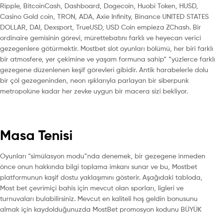
Ripple, BitcoinCash, Dashboard, Dogecoin, Huobi Token, HUSD,
Casino Gold coin, TRON, ADA, Axie Infinity, Binance UNITED STATES
DOLLAR, DAI, Dexsport, TrueUSD, USD Coin empieza ZChash. Bir
ordinaire gemisinin görevi, mürettebatını farklı ve heyecan verici
gezegenlere götürmektir. Mostbet slot oyunları bölümü, her biri farklı
bir atmosfere, yer çekimine ve yaşam formuna sahip” “yüzlerce farklı
gezegene düzenlenen keşif görevleri gibidir. Antik harabelerle dolu
bir çöl gezegeninden, neon ışıklarıyla parlayan bir siberpunk
metropolüne kadar her zevke uygun bir macera sizi bekliyor.
Masa Tenisi
Oyunları “simülasyon modu”nda denemek, bir gezegene inmeden
önce onun hakkında bilgi toplama imkanı sunar ve bu, Mostbet
platformunun kaşif dostu yaklaşımını gösterir. Aşağıdaki tabloda,
Most bet çevrimiçi bahis için mevcut olan sporları, ligleri ve
turnuvaları bulabilirsiniz. Mevcut en kaliteli hoş geldin bonusunu
almak için kaydolduğunuzda MostBet promosyon kodunu BÜYÜK