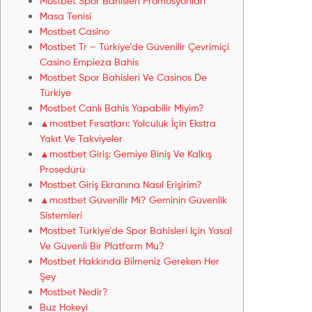
Mostbet Spor Bahisleri Promosyonları
Masa Tenisi
Mostbet Casino
Mostbet Tr – Türkiye’de Güvenilir Çevrimiçi
Casino Empieza Bahis
Mostbet Spor Bahisleri Ve Casinos De
Türkiye
Mostbet Canlı Bahis Yapabilir Miyim?
▲mostbet Fırsatları: Yolculuk İçin Ekstra
Yakıt Ve Takviyeler
▲mostbet Giriş: Gemiye Biniş Ve Kalkış
Prosedürü
Mostbet Giriş Ekranına Nasıl Erişirim?
▲mostbet Güvenilir Mi? Geminin Güvenlik
Sistemleri
Mostbet Türkiye’de Spor Bahisleri Için Yasal
Ve Güvenli Bir Platform Mu?
Mostbet Hakkında Bilmeniz Gereken Her
Şey
Mostbet Nedir?
Buz Hokeyi