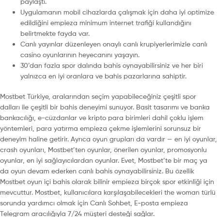
paylaştı.
Uygulamanın mobil cihazlarda çalışmak için daha iyi optimize
edildiğini empieza minimum internet trafiği kullandığını
belirtmekte fayda var.
Canlı yayınlar düzenleyen onaylı canlı krupiyerlerimizle canlı
casino oyunlarının heyecanını yaşayın.
30’dan fazla spor dalında bahis oynayabilirsiniz ve her biri
yalnızca en iyi oranlara ve bahis pazarlarına sahiptir.
Mostbet Türkiye, aralarından seçim yapabileceğiniz çeşitli spor
dalları ile çeşitli bir bahis deneyimi sunuyor. Basit tasarımı ve banka
bankacılığı, e-cüzdanlar ve kripto para birimleri dahil çoklu işlem
yöntemleri, para yatırma empieza çekme işlemlerini sorunsuz bir
deneyim haline getirir. Ayrıca oyun grupları da vardır — en iyi oyunlar,
crash oyunları, Mostbet’ten oyunlar, önerilen oyunlar, promosyonlu
oyunlar, en iyi sağlayıcılardan oyunlar. Evet, Mostbet’te bir maç ya
da oyun devam ederken canlı bahis oynayabilirsiniz. Bu özellik
Mostbet oyun içi bahis olarak bilinir empieza birçok spor etkinliği için
mevcuttur. Mostbet, kullanıcılara karşılaşabilecekleri the woman türlü
sorunda yardımcı olmak için Canlı Sohbet, E-posta empieza
Telegram aracılığıyla 7/24 müşteri desteği sağlar.