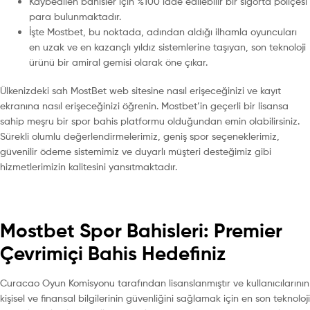
Kaybedilen bahisler için %100 iade edilebilir bir sigorta poliçesi
para bulunmaktadır.
İşte Mostbet, bu noktada, adından aldığı ilhamla oyuncuları
en uzak ve en kazançlı yıldız sistemlerine taşıyan, son teknoloji
ürünü bir amiral gemisi olarak öne çıkar.
Ülkenizdeki sah MostBet web sitesine nasıl erişeceğinizi ve kayıt
ekranına nasıl erişeceğinizi öğrenin. Mostbet’in geçerli bir lisansa
sahip meşru bir spor bahis platformu olduğundan emin olabilirsiniz.
Sürekli olumlu değerlendirmelerimiz, geniş spor seçeneklerimiz,
güvenilir ödeme sistemimiz ve duyarlı müşteri desteğimiz gibi
hizmetlerimizin kalitesini yansıtmaktadır.
Mostbet Spor Bahisleri: Premier
Çevrimiçi Bahis Hedefiniz
Curacao Oyun Komisyonu tarafından lisanslanmıştır ve kullanıcılarının
kişisel ve finansal bilgilerinin güvenliğini sağlamak için en son teknoloji