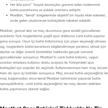
Her ikisi para” “büyük kazançları garanti eden mükemmel
bahis pazarlarına ve yüksek oranlara sahiptir.
MostBet, “kendi” bölgelerinde objektif bir fayda elde ederken,
önde gelen uluslararası bahisçilerle rekabet edebilir.
Mostbet, güncel skor ve maç durumuna göre sürekli güncellenen
oranlarla Türk müşterilerine çeşitli spor dallarına canlı bahis yapma
şansı sunuyor. Oyun içi bahis bölümümüz için yayın seçeneği olmasa
ag, müşterilerin bahis kararlarını bilgilendirmeye yardımcı olmak için
skorlar ve diğer önemli istatistikler hakkında gerçek zamanlı
güncellemeler sunuyoruz. Mostbet’in canlı bahis bölümü, uygun
oranları empieza kullanıcı dostu arayüzü ile Türkiye’deki spor
bahisçileri için popüler bir seçimdir. Kullanıcılarımıza hem maç öncesi
hem de oyun içi bahisler sunuyoruz. Maç öncesi bahis seçeneğimiz ile
maç başlamadan önce kendi Mostbet tahmininizi yaparak bahis
oynayabilirsiniz, canlı bahis seçeneğimiz ise maç devam ederken
bahis yapmanıza olanak sağlar.