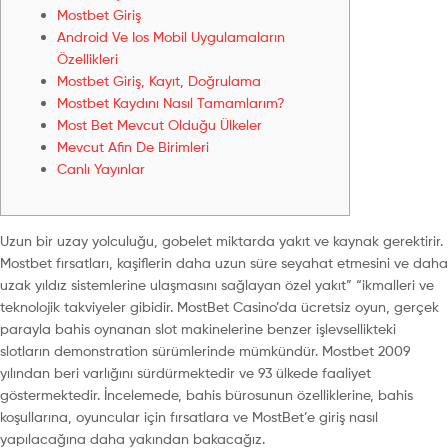
Mostbet Giriş
Android Ve Ios Mobil Uygulamaların
Özellikleri
Mostbet Giriş, Kayıt, Doğrulama
Mostbet Kaydını Nasıl Tamamlarım?
Most Bet Mevcut Olduğu Ülkeler
Mevcut Afin De Birimleri
Canlı Yayınlar
Uzun bir uzay yolculuğu, gobelet miktarda yakıt ve kaynak gerektirir.
Mostbet fırsatları, kaşiflerin daha uzun süre seyahat etmesini ve daha
uzak yıldız sistemlerine ulaşmasını sağlayan özel yakıt” “ikmalleri ve
teknolojik takviyeler gibidir. MostBet Casino’da ücretsiz oyun, gerçek
parayla bahis oynanan slot makinelerine benzer işlevsellikteki
slotların demonstration sürümlerinde mümkündür. Mostbet 2009
yılından beri varlığını sürdürmektedir ve 93 ülkede faaliyet
göstermektedir. İncelemede, bahis bürosunun özelliklerine, bahis
koşullarına, oyuncular için fırsatlara ve MostBet’e giriş nasıl
yapılacağına daha yakından bakacağız.