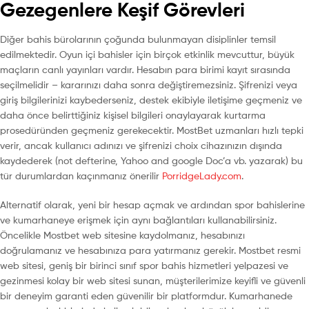
Gezegenlere Keşif Görevleri
Diğer bahis bürolarının çoğunda bulunmayan disiplinler temsil
edilmektedir. Oyun içi bahisler için birçok etkinlik mevcuttur, büyük
maçların canlı yayınları vardır. Hesabın para birimi kayıt sırasında
seçilmelidir – kararınızı daha sonra değiştiremezsiniz. Şifrenizi veya
giriş bilgilerinizi kaybederseniz, destek ekibiyle iletişime geçmeniz ve
daha önce belirttiğiniz kişisel bilgileri onaylayarak kurtarma
prosedüründen geçmeniz gerekecektir. MostBet uzmanları hızlı tepki
verir, ancak kullanıcı adınızı ve şifrenizi choix cihazınızın dışında
kaydederek (not defterine, Yahoo and google Doc’a vb. yazarak) bu
tür durumlardan kaçınmanız önerilir
PorridgeLady.com
.
Alternatif olarak, yeni bir hesap açmak ve ardından spor bahislerine
ve kumarhaneye erişmek için aynı bağlantıları kullanabilirsiniz.
Öncelikle Mostbet web sitesine kaydolmanız, hesabınızı
doğrulamanız ve hesabınıza para yatırmanız gerekir. Mostbet resmi
web sitesi, geniş bir birinci sınıf spor bahis hizmetleri yelpazesi ve
gezinmesi kolay bir web sitesi sunan, müşterilerimize keyifli ve güvenli
bir deneyim garanti eden güvenilir bir platformdur. Kumarhanede