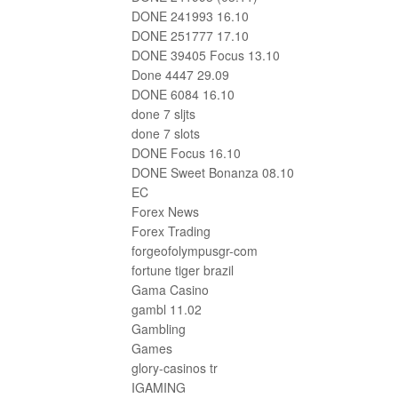
DONE 241993 16.10
DONE 251777 17.10
DONE 39405 Focus 13.10
Done 4447 29.09
DONE 6084 16.10
done 7 sljts
done 7 slots
DONE Focus 16.10
DONE Sweet Bonanza 08.10
EC
Forex News
Forex Trading
forgeofolympusgr-com
fortune tiger brazil
Gama Casino
gambl 11.02
Gambling
Games
glory-casinos tr
IGAMING