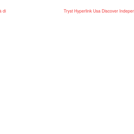
à di
Tryst Hyperlink Usa Discover Indepe