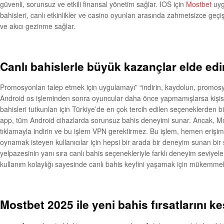
güvenli, sorunsuz ve etkili finansal yönetim sağlar. IOS için
Mostbet
uygu
bahisleri, canlı etkinlikler ve casino oyunları arasında zahmetsizce geçiş
ve akıcı gezinme sağlar.
Canlı bahislerle büyük kazançlar elde edi
Promosyonları talep etmek için uygulamayı” “indirin, kaydolun, promosyo
Android os işleminden sonra oyuncular daha önce yapmamışlarsa kişisel h
bahisleri tutkunları için Türkiye’de en çok tercih edilen seçeneklerden bi
app, tüm Android cihazlarda sorunsuz bahis deneyimi sunar. Ancak, Most
tıklamayla indirin ve bu işlem VPN gerektirmez. Bu işlem, hemen erişim s
oynamak isteyen kullanıcılar için hepsi bir arada bir deneyim sunan bi
yelpazesinin yanı sıra canlı bahis seçenekleriyle farklı deneyim seviyel
kullanım kolaylığı sayesinde canlı bahis keyfini yaşamak için mükemmel
Mostbet 2025 ile yeni bahis fırsatlarını k