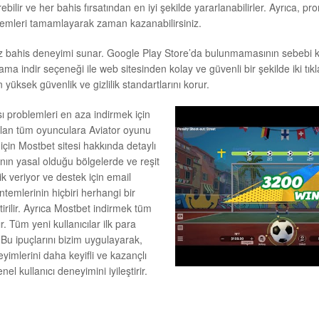
ebilir ve her bahis fırsatından en iyi şekilde yararlanabilirler. Ayrıca, p
işlemleri tamamlayarak zaman kazanabilirsiniz.
uz bahis deneyimi sunar. Google Play Store’da bulunmamasının sebebi
a indir seçeneği ile web sitesinden kolay ve güvenli bir şekilde iki tık
 yüksek güvenlik ve gizlilik standartlarını korur.
ı problemleri en aza indirmek için
urulan tüm oyunculara Aviator oyunu
 için Mostbet sitesi hakkında detaylı
anın yasal olduğu bölgelerde ve reşit
ik veriyor ve destek için email
emlerinin hiçbiri herhangi bir
irilir. Ayrıca Mostbet indirmek tüm
. Tüm yeni kullanıcılar ilk para
Bu ipuçlarını bizim uygulayarak,
yimlerini daha keyifli ve kazançlı
el kullanıcı deneyimini iyileştirir.