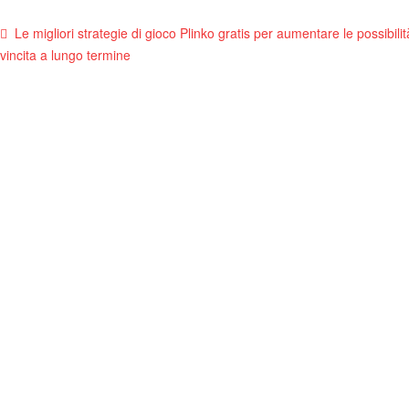
Le migliori strategie di gioco Plinko gratis per aumentare le possibilit
vincita a lungo termine