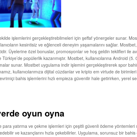
kilde işlemlerini gerçekleştirebilmeleri için şeffaf yönergeler sunar. Mos
lanıcıların kesintisiz ve eğlenceli deneyim yaşamalarını sağlar. Mostbe
dir. Üyelerine özel bonuslar, promosyonlar ve hoş geldin teklifleri ile avan
Türkiye’de popülerlik kazanmıştır. Mostbet, kullanıcılarına Android (5.
lamalar sunar. Mostbet uygulama indir işlemini gerçekleştirerek spor bahis
amız, kullanıcılarımıza dijital cüzdanlar ve kripto em virtude de birimler
imiçi bahis işlemlerini hızlı empieza güvenilir hale getirirken, yerel s
 yerde oyun oyna
para yatırma ve çekme işlemleri için çeşitli güvenli ödeme yöntemleri 
p edebilir ve kazançlarını hızla çekebilirler. Uygulama, sorunsuz bir bahis