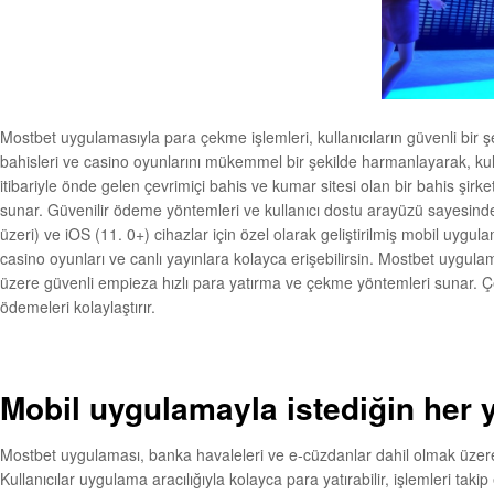
Mostbet uygulamasıyla para çekme işlemleri, kullanıcıların güvenli bir şe
bahisleri ve casino oyunlarını mükemmel bir şekilde harmanlayarak, kul
itibariyle önde gelen çevrimiçi bahis ve kumar sitesi olan bir bahis şirketi
sunar. Güvenilir ödeme yöntemleri ve kullanıcı dostu arayüzü sayesinde 
üzeri) ve iOS (11. 0+) cihazlar için özel olarak geliştirilmiş mobil uygu
casino oyunları ve canlı yayınlara kolayca erişebilirsin. Mostbet uygulam
üzere güvenli empieza hızlı para yatırma ve çekme yöntemleri sunar. Çevr
ödemeleri kolaylaştırır.
Mobil uygulamayla istediğin her
Mostbet uygulaması, banka havaleleri ve e-cüzdanlar dahil olmak üzere 
Kullanıcılar uygulama aracılığıyla kolayca para yatırabilir, işlemleri taki