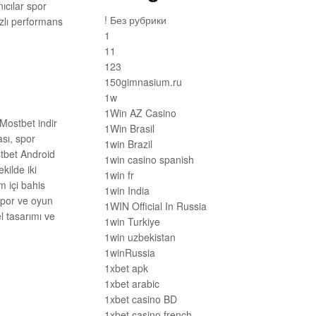
ıcılar spor
! Без рубрики
ızlı performans
1
11
123
150gimnasium.ru
1w
1Win AZ Casino
Mostbet indir
1Win Brasil
sı, spor
1win Brazil
stbet Android
1win casino spanish
kilde iki
1win fr
m içi bahis
1win India
spor ve oyun
1WIN Official In Russia
l tasarımı ve
1win Turkiye
1win uzbekistan
1winRussia
1xbet apk
1xbet arabic
1xbet casino BD
1xbet casino french