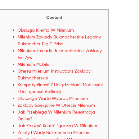
Content
Obsługa Klienta W Milenium
Milenium Zakłady Bukmacherskie Legalny
Bukmacher Big T Polsc
Milenium Zakłady Bukmacherskie, Zakłady
Em Żyw
Milenium Mobile
Oferta Milenium Instructions Zakłady
Bukmacherskie
Kompatybilność Z Urządzeniami Mobilnymi
I Dostępność Aplikacji
Dlaczego Warto Wybrać Milenium?
Zakłady Specjalne W Ofercie Milenium
Jak Przebiega W Milenium Rejestracja
Online?
Jak Założyć Konto” “gracza W Milenium
Zalety I Wady Bukmachera Milenium