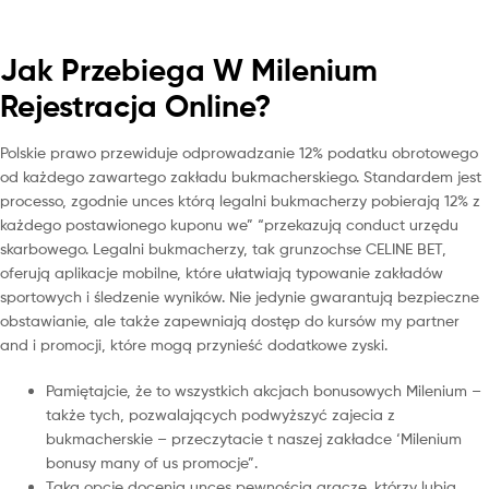
Jak Przebiega W Milenium
Rejestracja Online?
Polskie prawo przewiduje odprowadzanie 12% podatku obrotowego
od każdego zawartego zakładu bukmacherskiego. Standardem jest
processo, zgodnie unces którą legalni bukmacherzy pobierają 12% z
każdego postawionego kuponu we” “przekazują conduct urzędu
skarbowego. Legalni bukmacherzy, tak grunzochse CELINE BET,
oferują aplikacje mobilne, które ułatwiają typowanie zakładów
sportowych i śledzenie wyników. Nie jedynie gwarantują bezpieczne
obstawianie, ale także zapewniają dostęp do kursów my partner
and i promocji, które mogą przynieść dodatkowe zyski.
Pamiętajcie, że to wszystkich akcjach bonusowych Milenium –
także tych, pozwalających podwyższyć zajecia z
bukmacherskie – przeczytacie t naszej zakładce ‘Milenium
bonusy many of us promocje”.
Taką opcję docenią unces pewnością gracze, którzy lubią