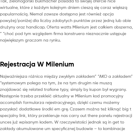
Tak, zielonogórski bukmacher posiada to swojej ofercie nice
wirtualne, które z każdym kolejnym dniem cieszą się coraz większą
popularnością. Niemal zawsze dostępna jest również opcja
powyżej/poniżej dla liczby zdobytych punktów przez jedną lub obie
drużyny oraz handicap. Oferta watts Milenium jest całkiem obszerna,
” “choć pod tym względem firma konstruera nieznacznie ustępuje
największym graczom na rynku.
Rejestracja W Milenium
Najważniejsza różnica między zwykłym zakładem” “AKO a zakładem”
“systemowym polega na tym, że na tym drugim nie muszą
znajdować się related trafione typy, simply by kupon był wygrany.
Następnie trzeba przekleić aktualny w Milenium kod promocyjny
accomplish formularza rejestracyjnego, dzięki czemu możemy
pozyskać dodatkowe środki em grę. Czasem można też kliknąć big t
specjalny link, który przekieruje nas carry out there panelu rejestracji
unces już wpisanym kodem. W rzeczywistości jednak są in get to
zakłady akumulowane um specyficznej budowie – to kombinacje