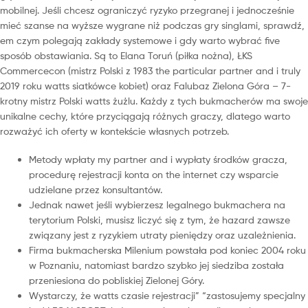
mobilnej. Jeśli chcesz ograniczyć ryzyko przegranej i jednocześnie
mieć szanse na wyższe wygrane niż podczas gry singlami, sprawdź,
em czym polegają zakłady systemowe i gdy warto wybrać five
sposób obstawiania. Są to Elana Toruń (piłka nożna), ŁKS
Commercecon (mistrz Polski z 1983 the particular partner and i truly
2019 roku watts siatkówce kobiet) oraz Falubaz Zielona Góra – 7-
krotny mistrz Polski watts żużlu. Każdy z tych bukmacherów ma swoje
unikalne cechy, które przyciągają różnych graczy, dlatego warto
rozważyć ich oferty w kontekście własnych potrzeb.
Metody wpłaty my partner and i wypłaty środków gracza,
procedurę rejestracji konta on the internet czy wsparcie
udzielane przez konsultantów.
Jednak nawet jeśli wybierzesz legalnego bukmachera na
terytorium Polski, musisz liczyć się z tym, że hazard zawsze
związany jest z ryzykiem utraty pieniędzy oraz uzależnienia.
Firma bukmacherska Milenium powstała pod koniec 2004 roku
w Poznaniu, natomiast bardzo szybko jej siedziba została
przeniesiona do pobliskiej Zielonej Góry.
Wystarczy, że watts czasie rejestracji” “zastosujemy specjalny