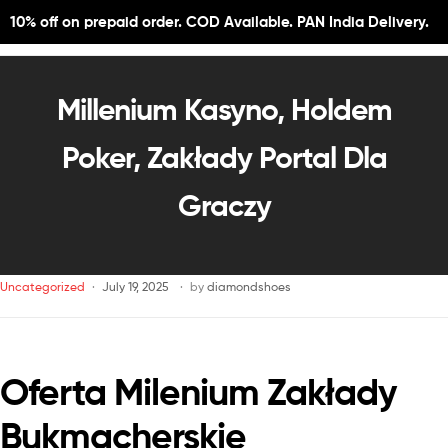
10% off on prepaid order. COD Available. PAN India Delivery.
Millenium Kasyno, Holdem
Poker, Zakłady Portal Dla
Graczy
Uncategorized
July 19, 2025
by
diamondshoes
Oferta Milenium Zakłady
Bukmacherskie