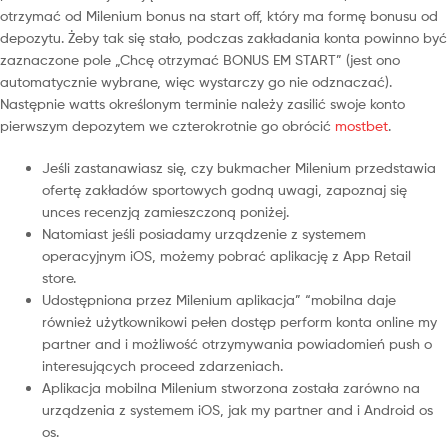
otrzymać od Milenium bonus na start off, który ma formę bonusu od
depozytu. Żeby tak się stało, podczas zakładania konta powinno być
zaznaczone pole „Chcę otrzymać BONUS EM START” (jest ono
automatycznie wybrane, więc wystarczy go nie odznaczać).
Następnie watts określonym terminie należy zasilić swoje konto
pierwszym depozytem we czterokrotnie go obrócić
mostbet
.
Jeśli zastanawiasz się, czy bukmacher Milenium przedstawia
ofertę zakładów sportowych godną uwagi, zapoznaj się
unces recenzją zamieszczoną poniżej.
Natomiast jeśli posiadamy urządzenie z systemem
operacyjnym iOS, możemy pobrać aplikację z App Retail
store.
Udostępniona przez Milenium aplikacja” “mobilna daje
również użytkownikowi pełen dostęp perform konta online my
partner and i możliwość otrzymywania powiadomień push o
interesujących proceed zdarzeniach.
Aplikacja mobilna Milenium stworzona została zarówno na
urządzenia z systemem iOS, jak my partner and i Android os
os.