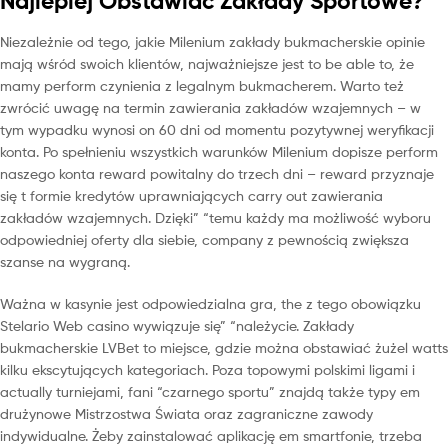
Najlepiej Obstawiać Zakłady Sportowe?
Niezależnie od tego, jakie Milenium zakłady bukmacherskie opinie
mają wśród swoich klientów, najważniejsze jest to be able to, że
mamy perform czynienia z legalnym bukmacherem. Warto też
zwrócić uwagę na termin zawierania zakładów wzajemnych – w
tym wypadku wynosi on 60 dni od momentu pozytywnej weryfikacji
konta. Po spełnieniu wszystkich warunków Milenium dopisze perform
naszego konta reward powitalny do trzech dni – reward przyznaje
się t formie kredytów uprawniających carry out zawierania
zakładów wzajemnych. Dzięki” “temu każdy ma możliwość wyboru
odpowiedniej oferty dla siebie, company z pewnością zwiększa
szanse na wygraną.
Ważna w kasynie jest odpowiedzialna gra, the z tego obowiązku
Stelario Web casino wywiązuje się” “należycie. Zakłady
bukmacherskie LVBet to miejsce, gdzie można obstawiać żużel watts
kilku ekscytujących kategoriach. Poza topowymi polskimi ligami i
actually turniejami, fani “czarnego sportu” znajdą także typy em
drużynowe Mistrzostwa Świata oraz zagraniczne zawody
indywidualne. Żeby zainstalować aplikację em smartfonie, trzeba