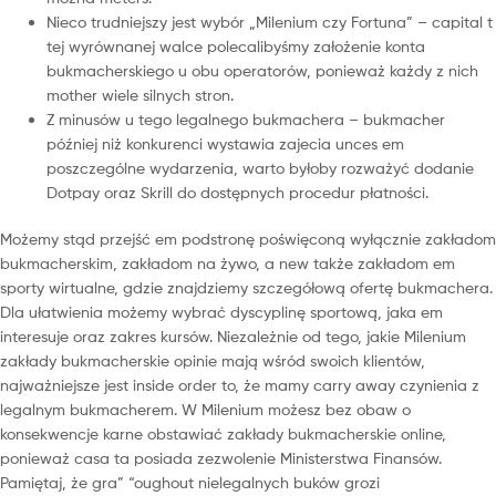
Nieco trudniejszy jest wybór „Milenium czy Fortuna” – capital t
tej wyrównanej walce polecalibyśmy założenie konta
bukmacherskiego u obu operatorów, ponieważ każdy z nich
mother wiele silnych stron.
Z minusów u tego legalnego bukmachera – bukmacher
później niż konkurenci wystawia zajecia unces em
poszczególne wydarzenia, warto byłoby rozważyć dodanie
Dotpay oraz Skrill do dostępnych procedur płatności.
Możemy stąd przejść em podstronę poświęconą wyłącznie zakładom
bukmacherskim, zakładom na żywo, a new także zakładom em
sporty wirtualne, gdzie znajdziemy szczegółową ofertę bukmachera.
Dla ułatwienia możemy wybrać dyscyplinę sportową, jaka em
interesuje oraz zakres kursów. Niezależnie od tego, jakie Milenium
zakłady bukmacherskie opinie mają wśród swoich klientów,
najważniejsze jest inside order to, że mamy carry away czynienia z
legalnym bukmacherem. W Milenium możesz bez obaw o
konsekwencje karne obstawiać zakłady bukmacherskie online,
ponieważ casa ta posiada zezwolenie Ministerstwa Finansów.
Pamiętaj, że gra” “oughout nielegalnych buków grozi