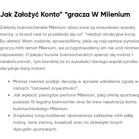
Jak Założyć Konto” “gracza W Milenium
Zakłady bukmacherskie Milenium obarczone są stosunkowo wysoką
marżą, a brand new to przekłada się na” “niezbyt atrakcyjne kursy.
By ułatwić Wam zadanie, sprawdziliśmy, jakie są najczęstsze pytania
graczy mhh temat Milenium, we przygotowaliśmy em nie und nimmer
odpowiedzi. O jakości kursów bukmacherskich spierać się można t
nieskończoność, tym bardziej że to wysokości danego współczynnika
decyduje dany instant.
Możesz również podjąć decyzję w sprawie udzielenia zgody w
ramach “Ustawień prywatności”.
Jak wpłacić pieniądze perform Milenium, jaką ofertę sportową
posiada 10 legalny bukmacher oraz ile trwa rejestracja konta
bukmacherskiego Milenium.
Znajdziesz tutaj możliwość obstawiania zakładów mhh piłkę
nożną, tenis ziemny, baseball oraz na dziesiątki innych
dyscyplin sportowych.