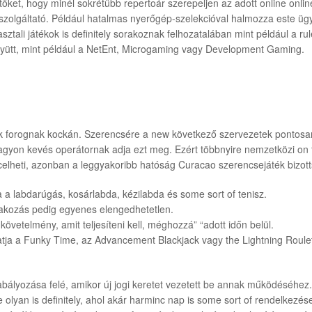
őket, hogy minél sokrétűbb repertoár szerepeljen az adott online onlin
t szolgáltató. Például hatalmas nyerőgép-szelekcióval halmozza este ügy
ztali játékok is definitely sorakoznak felhozatalában mint például a rule
együtt, mint például a NetEnt, Microgaming vagy Development Gaming.
k forognak kockán. Szerencsére a new következő szervezetek pontosan
nagyon kevés operátornak adja ezt meg. Ezért többnyire nemzetközi on
celheti, azonban a leggyakoribb hatóság Curacao szerencsejáték bizot
a labdarúgás, kosárlabda, kézilabda és some sort of tenisz.
akozás pedig egyenes elengedhetetlen.
etelmény, amit teljesíteni kell, méghozzá” “adott időn belül.
hatja a Funky Time, az Advancement Blackjack vagy the Lightning Roulet
abályozása felé, amikor új jogi keretet vezetett be annak működéséhez
 olyan is definitely, ahol akár harminc nap is some sort of rendelkezése