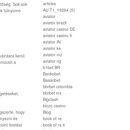
articles
etőség. Sok-sok
AU T1_19264 (5)
nk túlnyomó
aviator
aviator brazil
aviator casino DE
aviator casino fr
aviator IN
aviator ke
aviator mz
áírásra kerül,
aviator ng
omóciót a
b1bet BR
Bankobet
Basaribet
bbrbet colombia
bbrbet mx
rgetéseket,
Bigclash
bizzo casino
ágszerte, hogy
Blog
ényezni és
book of ra
int fizetési
book of ra it