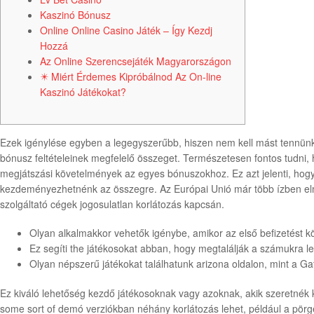
Kaszinó Bónusz
Online Online Casino Játék – Így Kezdj
Hozzá
Az Online Szerencsejáték Magyarországon
✴️ Miért Érdemes Kipróbálnod Az On-line
Kaszinó Játékokat?
Ezek igénylése egyben a legegyszerűbb, hiszen nem kell mást tennünk, m
bónusz feltételeinek megfelelő összeget. Természetesen fontos tudni,
megjátszási követelmények az egyes bónuszokhoz. Ez azt jelenti, hogy 
kezdeményezhetnénk az összegre. Az Európai Unió már több ízben elma
szolgáltató cégek jogosulatlan korlátozás kapcsán.
Olyan alkalmakkor vehetők igénybe, amikor az első befizetést kö
Ez segíti the játékosokat abban, hogy megtalálják a számukra le
Olyan népszerű játékokat találhatunk arizona oldalon, mint a 
Ez kiváló lehetőség kezdő játékosoknak vagy azoknak, akik szeretnék k
some sort of demó verziókban néhány korlátozás lehet, például a pö