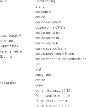
nak a
Bookkeeping
Brand
casibom tr
casino
casino en ligne fr
Casino ohne OASIS
casino onlina ca
apcsolódnak ki
casino online ar
or online
casinò online it
k optimálisak
casino svensk licens
b nyereményekre
casino utan svensk licens
yük van a
casino zonder crucks netherlands
CH
CIB
crazy time
csdino
élő kaszinó
done
Done – Bonanza 10.10
Done 240679 08.09.25
DONE 241498 17.10
DONE 241993 (03.11)