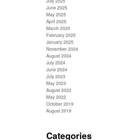
July 2025
June 2025
May 2025
April 2025
March 2025
February 2025
January 2025
November 2024
August 2024
July 2024
June 2024
July 2023
May 2023
August 2022
May 2022
October 2019
August 2019
Categories