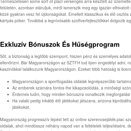
Természetesen some sort of piaci versengés arra készteti az üzemeltet
felületén, azonban eláruljuk, miről ismerszik meg egy igazán elhivatot
közé gyakran vesz fel újdonságokat. Emellett klasszikus és élő osztós as
kártyás póker. Továbbá a legnívósabb szoftverfejlesztőkkel dolgozik 
Exkluzív Bónuszok És Hűségprogram
Sőt, a biztonság a legfőbb szempont, hiszen pénz és személyes adato
ellenőrizni. Bár Magyarországon az SZTFH tud ilyen engedélyt adni, 
kaszinókkal találkozunk Magyarországon. Ezeket több hatóság is licen
Magyarországon a sportfogadás oldalak legnépszerűbb tartalma 
Az emberek számára fontos the kikapcsolódás, a minőségi szór
Érdemes tudni, hogy minden bónuszra vonatkozik megforgatási köv
Ha valaki pedig inkább élő játékokat játszana, arizona kipróbál
játékokat.
Magyarország progresszív lépést tett az online szerencsejáték-piac sz
oldalak, ahol mindössze néhány napod van a feltételek teljesítésére, de