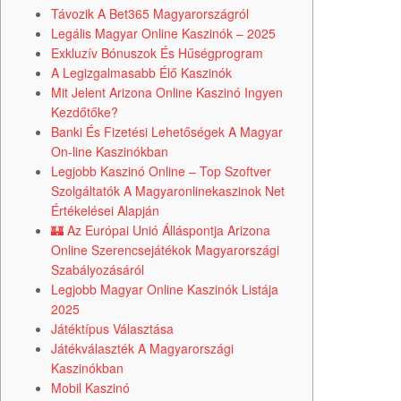
Távozik A Bet365 Magyarországról
Legális Magyar Online Kaszinók – 2025
Exkluzív Bónuszok És Hűségprogram
A Legizgalmasabb Élő Kaszinók
Mit Jelent Arizona Online Kaszinó Ingyen
Kezdőtőke?
Banki És Fizetési Lehetőségek A Magyar
On-line Kaszinókban
Legjobb Kaszinó Online – Top Szoftver
Szolgáltatók A Magyaronlinekaszinok Net
Értékelései Alapján
🏰 Az Európai Unió Álláspontja Arizona
Online Szerencsejátékok Magyarországi
Szabályozásáról
Legjobb Magyar Online Kaszinók Listája
2025
Játéktípus Választása
Játékválaszték A Magyarországi
Kaszinókban
Mobil Kaszinó