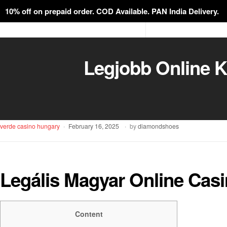
10% off on prepaid order. COD Available. PAN India Delivery.
Legjobb Online K
verde casino hungary
February 16, 2025
by
diamondshoes
Legális Magyar Online Casi
Content