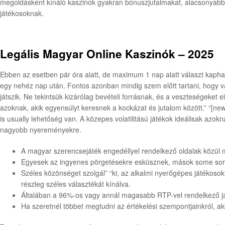
megoldásként kínáló kaszinók gyakran bónuszjutalmakat, alacsonyabb tr
játékosoknak.
Legális Magyar Online Kaszinók – 2025
Ebben az esetben pár óra alatt, de maximum 1 nap alatt választ kaph
egy nehéz nap után. Fontos azonban mindig szem előtt tartani, hogy va
játszik. Ne tekintsük kizárólag bevételi forrásnak, és a veszteségeket e
azoknak, akik egyensúlyt keresnek a kockázat és jutalom között.” “[ne
is usually lehetőség van. A közepes volatilitású játékok ideálisak azo
nagyobb nyereményekre.
A magyar szerencsejáték engedéllyel rendelkező oldalak közül
Egyesek az ingyenes pörgetésekre esküsznek, mások some sort 
Széles közönséget szolgál” “ki, az alkalmi nyerőgépes játékosokt
részleg széles választékát kínálva.
Általában a 96%-os vagy annál magasabb RTP-vel rendelkező j
Ha szeretnél többet megtudni az értékelési szempontjainkról, ak