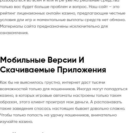
только вас будет больше проблем и вопрос. Наш сайт – это
рейтинг лицензионных онлайн казино, предлагающие честные
условия дли игр и моментальные выплаты средств нет обмана.
Материалы сайта предназначены исключительно для
ознакомления.
Мобильные Версии И
Скачиваемые Приложения
Как бы не выяснилось грустно, интернет даст тысячи
возможностей только для мошенников. Иногда могут попадаться
казино, в которых игровые автоматы настроены только таким
образом, этого клиент проиграл мои деньги. А распознавать
такие заведения спасась настоящих бывает довольно сложно.
Чтобы только попасть на удочку мошенников, внимательно
изучайте казино.