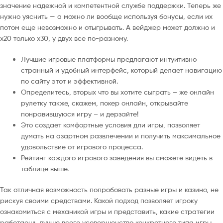
значение надежной и компетентной службе поддержки. Теперь же
нужно уяснить — а можно ли вообще используя бонусы, если их
потом еще невозможно и отыгрывать. А вейджер может должно и
х20 только х30, у двух все по-разному.
Лучшие игровые платформы предлагают интуитивно
странный и удобный интерфейс, который делает навигацию
по сайту этот и эффективной.
Определитесь, вторых что вы хотите сыграть – же онлайн
рулетку также, скажем, покер онлайн, открывайте
понравившуюся игру – и дерзайте!
Это создает комфортные условия дли игры, позволяет
думать на азартном развлечении и получить максимальное
удовольствие от игрового процесса.
Рейтинг каждого игрового заведения вы сможете видеть в
таблице выше.
Так отличная возможность попробовать разные игры и казино, не
рискуя своими средствами. Какой подход позволяет игроку
ознакомиться с механикой игры и представить, какие стратегии
работаешь лучше всего усовершенство конкретного типа игры.