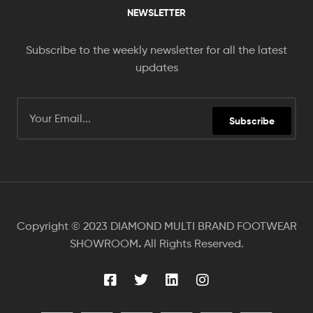
NEWSLETTER
Subscribe to the weekly newsletter for all the latest
updates
Subscribe
Copyright © 2023 DIAMOND MULTI BRAND FOOTWEAR
.
SHOWROOM
All Rights Reserved.