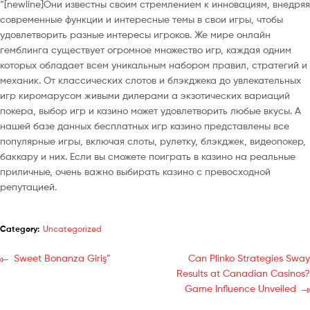
“[newline]Они известны своим стремлением к инновациям, внедряя
современные функции и интересные темы в свои игры, чтобы
удовлетворить разные интересы игроков. Же мире онлайн
гемблинга существует огромное множество игр, каждая одним
которых обладает всем уникальным набором правил, стратегий и
механик. От классических слотов и блэкджека до увлекательных
игр киромарусом живыми дилерами а экзотических вариаций
покера, выбор игр и казино может удовлетворить любые вкусы. А
нашей базе данных бесплатных игр казино представлены все
популярные игры, включая слоты, рулетку, блэкджек, видеопокер,
баккару и них. Если вы сможете поиграть в казино на реальные
приличные, очень важно выбирать казино с превосходной
репутацией.
Category:
Uncategorized
Sweet Bonanza Giriş”
Can Plinko Strategies Sway
Results at Canadian Casinos?
Game Influence Unveiled