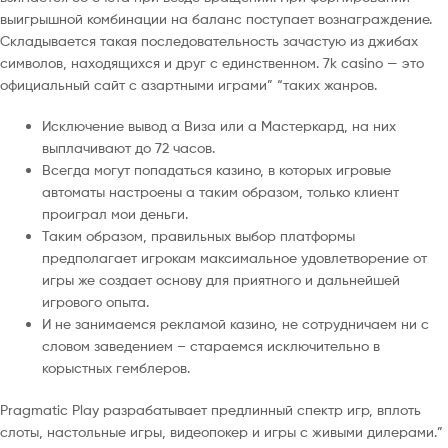
выигрышной комбинации на баланс поступает вознаграждение.
Складывается такая последовательность зачастую из джибах
символов, находящихся и друг с единственном. 7k casino — это
официальный сайт с азартными играми” “таких жанров.
Исключение вывод а Виза или а Мастеркард, на них
выплачивают до 72 часов.
Всегда могут попадаться казино, в которых игровые
автоматы настроены а таким образом, только клиент
проиграл мои деньги.
Таким образом, правильных выбор платформы
предполагает игрокам максимальное удовлетворение от
игры же создает основу для приятного и дальнейшей
игрового опыта.
И не занимаемся рекламой казино, не сотрудничаем ни с
словом заведением – стараемся исключительно в
корыстных гемблеров.
Pragmatic Play разрабатывает предлинный спектр игр, вплоть
слоты, настольные игры, видеопокер и игры с живыми дилерами.”