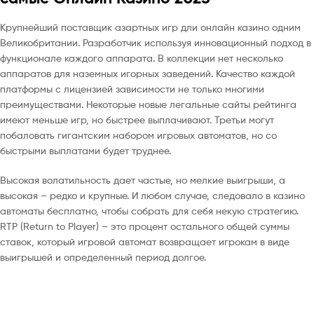
Крупнейший поставщик азартных игр дли онлайн казино одним
Великобритании. Разработчик используя инновационный подход в
функционале каждого аппарата. В коллекции нет несколько
аппаратов для наземных игорных заведений. Качество каждой
платформы с лицензией зависимости не только многими
преимуществами. Некоторые новые легальные сайты рейтинга
имеют меньше игр, но быстрее выплачивают. Третьи могут
побаловать гигантским набором игровых автоматов, но со
быстрыми выплатами будет труднее.
Высокая волатильность дает частые, но мелкие выигрыши, а
высокая – редко и крупные. И любом случае, следовало в казино
автоматы бесплатно, чтобы собрать для себя некую стратегию.
RTP (Return to Player) – это процент остального общей суммы
ставок, который игровой автомат возвращает игрокам в виде
выигрышей и определенный период долгое.