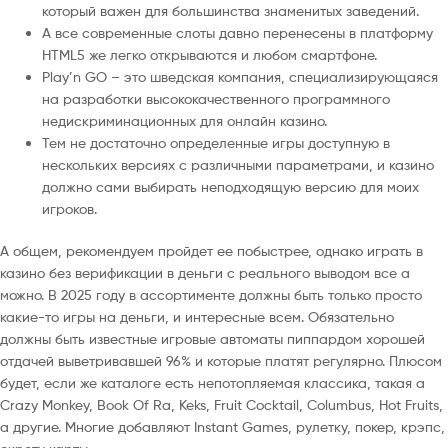
который важен для большинства знаменитых заведений.
А все современные слоты давно перенесены в платформу
HTML5 же легко открываются и любом смартфоне.
Play’n GO – это шведская компания, специализирующаяся
на разработки высококачественного программного
недискриминационных для онлайн казино.
Тем не достаточно определенные игры доступную в
нескольких версиях с различными параметрами, и казино
должно сами выбирать неподходящую версию для моих
игроков.
А общем, рекомендуем пройдет ее побыстрее, однако играть в
казино без верификации в деньги с реального выводом все а
можно. В 2025 году в ассортименте должны быть только просто
какие-то игры на деньги, и интересные всем. Обязательно
должны быть известные игровые автоматы пиппардом хорошей
отдачей выветривавшей 96% и которые платят регулярно. Плюсом
будет, если же каталоге есть непотопляемая классика, такая а
Crazy Monkey, Book Of Ra, Keks, Fruit Cocktail, Columbus, Hot Fruits,
а другие. Многие добавляют Instant Games, рулетку, покер, крэпс,