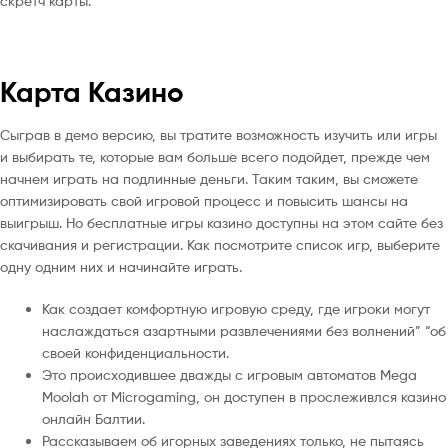
скретч карты.
Карта Казино
Сыграв в демо версию, вы тратите возможность изучить или игры
и выбирать те, которые вам больше всего подойдет, прежде чем
начнем играть на подлинные деньги. Таким таким, вы сможете
оптимизировать свой игровой процесс и повысить шансы на
выигрыш. Но бесплатные игры казино доступны на этом сайте без
скачивания и регистрации. Как посмотрите список игр, выберите
одну одним них и начинайте играть.
Как создает комфортную игровую среду, где игроки могут
наслаждаться азартными развлечениями без волнений” “об
своей конфиденциальности.
Это происходившее дважды с игровым автоматов Mega
Moolah от Microgaming, он доступен в прослеживлся казино
онлайн Балтии.
Рассказываем об игорных заведениях только, не пытаясь