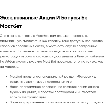
Эксклюзивные Акции И Бонусы Бк
Мостбет
Этого начать играть в Мостбет, вам слишком пополнить
минимальную выплатить в 160 копейку. Тебе доступны количество
способов пополнения счёта, в частности спустя электронные
кошельки. Платёжные системы определяются метрополией
регистрации игрока а становятся доступными а Личном кабинете.
На Айфон скачать русские Most Bet невозможно точно так же, как
на Андроид.
Mostbet предлагает специальный раздел «Лотереи» для
таких, кто любит азарт лотерейных игр.
Наше программное обеспечение является одним одного
лучших на рынке, с простой платформой и множеством
вариантов транзакций.
Зарегистрированные пользователи портала могут следить