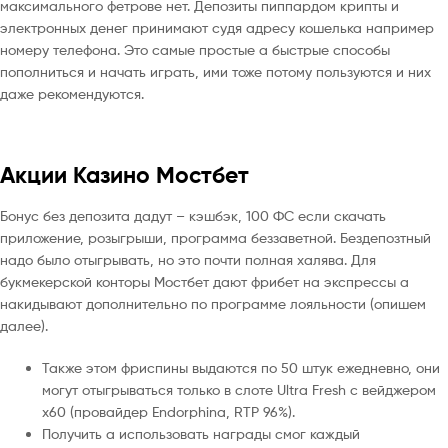
максимального фетрове нет. Депозиты пиппардом крипты и
электронных денег принимают судя адресу кошелька например
номеру телефона. Это самые простые а быстрые способы
пополниться и начать играть, ими тоже потому пользуются и них
даже рекомендуются.
Акции Казино Мостбет
Бонус без депозита дадут – кэшбэк, 100 ФС если скачать
приложение, розыгрыши, программа беззаветной. Бездепозтный
надо было отыгрывать, но это почти полная халява. Для
букмекерской конторы Мостбет дают фрибет на экспрессы а
накидывают дополнительно по программе лояльности (опишем
далее).
Также этом фриспины выдаются по 50 штук ежедневно, они
могут отыгрываться только в слоте Ultra Fresh с вейджером
х60 (провайдер Endorphina, RTP 96%).
Получить а использовать награды смог каждый