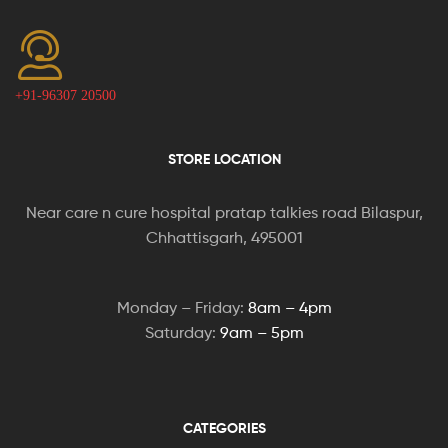
+91-96307 20500
STORE LOCATION
Near care n cure hospital pratap talkies road Bilaspur,
Chhattisgarh, 495001
Monday – Friday:
8am – 4pm
Saturday:
9am – 5pm
CATEGORIES