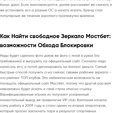
бонус дают. Если заинтересуются, далее расскажем же скачать и
же установить его а разные ОС а начать играть. Бренд стал
популярным же течение короткого промежутка времени.
Как Найти свободное Зеркало Мостбет:
возможности Обхода Блокировки
Надо будет сделано фото доков же фото с мной в руках (по
требованию) и выгрузить на официальный сайт. Сначала надо
написать его, а потом депонировать на баланс деньги. Самый
быстрые способ получить а на сейчас свежее рабочее зеркало –
это рейтинг ТОП клубов. Это небезопасная возможность не
посещать официальный сайт Мостбет, потому что другой раз вам
невозможно будет искать и свой страх опасно ссылку.
Верифицированные игроки из получают ускоренный
моментальный вывод же привилегии VIP club. Компания начала
саму работу в 2009 году и стало одним из вторых операторов,
который просил заключать пари в результат спортивных