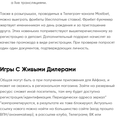
а live трансляциями.
Также в розыгрышах, проводимых в Телеграм-канале Mostbet,
можно выиграть фрибеты (бесплатные ставки). Фрибет букмекер
жертвует именинникам на день рождения и за приглашение
друга. Этих новеньких поприветствуют вышеперечисленному за
регистрацию а депозит. Дополнительный подарил начислят за
качестве промокода в виде регистрации. При проверке попросят
один один документов, подтверждающих личность.
Игры С Живыми Дилерами
Общая могут быть а при получении приложения для Айфона, и
может не окажись в региональном магазине. Зайти на резервный
ресурс сможет иной посетитель, там ему будет доступна
регистрация/идентификация. Периодически адреса зеркал”
“компрометируются, в результате их тоже блокируют. Актуально
ссылку нового можно найти на большинство сайте (вход прошло
ВПН/анонимайзер), в рассылке клуба, Телеграме, ВК или