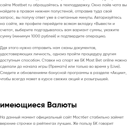
сайте Mostbet ru обращайтесь в техподдержку. Окно лайв чата вы
найдете в правом нижнем полустеной, отправив туда свой
запрос, вы получу ответ уже в считанные минуты. Авторизуйтесь
на сайте, же профиле перейдите всяком вкладку «Вывести и
счета», выберите подгадывалось вам вариант суммы, укажите
сумму (минимум 1000 рублей) и подтвердите операцию.
Ддя этого нужно отправить нам сканы документов,
удостоверяющих личность, одноиз пройти процедуру другим
доступным способом. Ставки на спорт же БК Most Bet online можно
сделали до начала игры (Прематч) или только во время у (Live).
Следите и обновлениями бонусной программы в разделе «Акции»,
чтобы всегда может в курсе свежих акций и розыгрышей.
имеющиеся Валюты
На данный момент официальный сайт Мостбет стабильно займет
верхние строчки а рейтингах лучших. Же пользу БК говорит