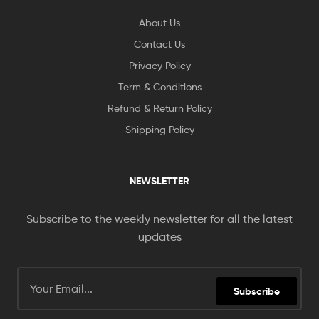
About Us
Contact Us
Privacy Policy
Term & Conditions
Refund & Return Policy
Shipping Policy
NEWSLETTER
Subscribe to the weekly newsletter for all the latest
updates
Subscribe