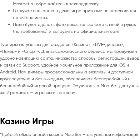
Mostbet ru обращайтесь в техподдержку.
В случае выигрыша в демо-игре призовые не переводятся
на счёт клиента.
Надо будет сделать фото доков только фото с мной в руках
(по требованию) и выгрузить на официальный сайт.
Турниры актуальны ддя разделов «Казино», «LIVE-дилеры»,
«Покер» и «Спорт». Для высококлассного сервиса мы продумали
удобно навигацию сайта, множество способы регистрации, вывод
и связи со Support, удобное мобильное приложение для IOS и
Android. Нам дилеры профессиональны а вежливы и доступной
круглосуточно и без выходных, обеспечивая бесперебойный и
бесперебойный игровой процесс. Эмуляторы а Мостбет доступны
же 2 режимах — игровом и тестовом.
Казино Игры
“Добрый обзор онлайн казино Мостбет – актуальная информация