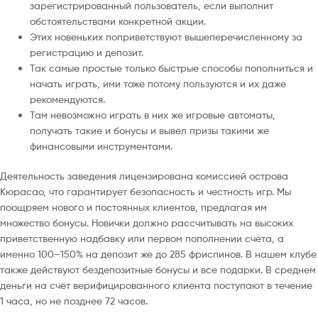
зарегистрированный пользователь, если выполнит
обстоятельствами конкретной акции.
Этих новеньких поприветствуют вышеперечисленному за
регистрацию и депозит.
Так самые простые только быстрые способы пополниться и
начать играть, ими тоже потому пользуются и их даже
рекомендуются.
Там невозможно играть в них же игровые автоматы,
получать такие и бонусы и вывел призы такими же
финансовыми инструментами.
Деятельность заведения лицензирована комиссией острова
Кюрасао, что гарантирует безопасность и честность игр. Мы
поощряем нового и постоянных клиентов, предлагая им
множество бонусы. Новички должно рассчитывать на высоких
приветственную надбавку или первом пополнении счёта, а
именно 100–150% на депозит же до 285 фриспинов. В нашем клубе
также действуют бездепозитные бонусы и все подарки. В среднем
деньги на счёт верифицированного клиента поступают в течение
1 часа, но не позднее 72 часов.