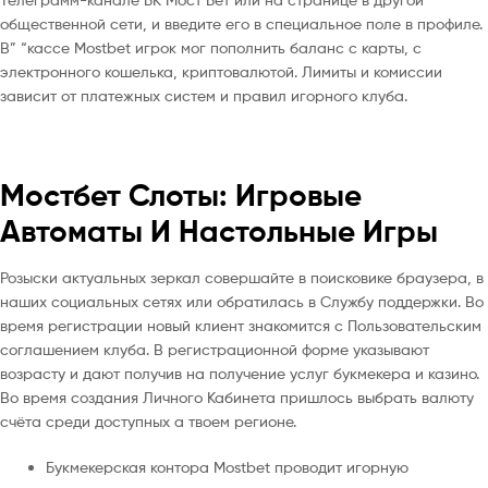
общественной сети, и введите его в специальное поле в профиле.
В” “кассе Mostbet игрок мог пополнить баланс с карты, с
электронного кошелька, криптовалютой. Лимиты и комиссии
зависит от платежных систем и правил игорного клуба.
Мостбет Слоты: Игровые
Автоматы И Настольные Игры
Розыски актуальных зеркал совершайте в поисковике браузера, в
наших социальных сетях или обратилась в Службу поддержки. Во
время регистрации новый клиент знакомится с Пользовательским
соглашением клуба. В регистрационной форме указывают
возрасту и дают получив на получение услуг букмекера и казино.
Во время создания Личного Кабинета пришлось выбрать валюту
счёта среди доступных а твоем регионе.
Букмекерская контора Mostbet проводит игорную