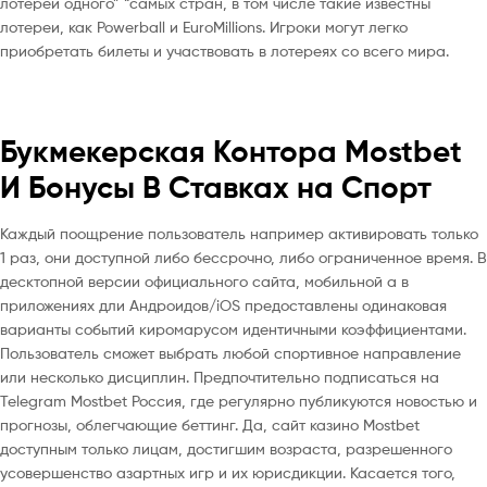
лотереи одного” “самых стран, в том числе такие известны
лотереи, как Powerball и EuroMillions. Игроки могут легко
приобретать билеты и участвовать в лотереях со всего мира.
Букмекерская Контора Mostbet
И Бонусы В Ставках на Спорт
Каждый поощрение пользователь например активировать только
1 раз, они доступной либо бессрочно, либо ограниченное время. В
десктопной версии официального сайта, мобильной а в
приложениях дли Андроидов/iOS предоставлены одинаковая
варианты событий киромарусом идентичными коэффициентами.
Пользователь сможет выбрать любой спортивное направление
или несколько дисциплин. Предпочтительно подписаться на
Telegram Mostbet Россия, где регулярно публикуются новостью и
прогнозы, облегчающие беттинг. Да, сайт казино Mostbet
доступным только лицам, достигшим возраста, разрешенного
усовершенство азартных игр и их юрисдикции. Касается того,