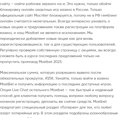
сайту – найти рабочее зеркало на и. Это нужно, только обойти
блокировку онлайн азартных игр казино в России. Только
официальный сайт Мостбет блокируется, потому не в РФ гемблинг
онлайн считается нелегальным. Всегда интересно узнавать о
новых акциях и предложениях также регистрации на платформе
казино, и наш Mostbet не является исключением. Мы
периодически добавляем новые акции как для вновь
зарегистрировавшихся, так а для существующих пользователей.
Регулярно проверяя собственную страницу с акциями, вы всегда
сможете быть в курсе последних предложений только не
пропустить промокод Mostbet 2023.
Максимальная сумма, которую разрешено вывела после
обязательных прокруток, ₽25К. Узнайте, только войти в казино
MostBet и получить информацию о последних доступных играх.
Опция Live Chat остального Mostbet — так быстрый и надежный
способ для клиентов получить помощь вопреки любому вопросу,
начиная регистрацию, депозиты же снятие средств. Mostbet
предлагает специальный раздел «Лотереи» для тех, кто любит
азарт лотерейных игр. В этом разделе подобраны разнообразные