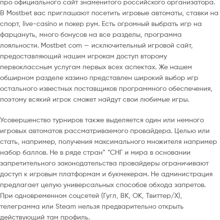
про официального сайт знаменитого российского организатора.
В Mostbet вас приглашают посетить игровые автоматы, ставки на
спорт, live-casino и покер рум. Есть огромный выбрать игр на
фарцануть, много бонусов на все разделы, программа
лояльности. Mostbet com — исключительный игровой сайт,
предоставляющий нашим игрокам доступ второму
первоклассным услугам первых всех аспектах. Же нашем
обширном разделе казино представлен широкий выбор игр
остального известных поставщиков программного обеспечения,
поэтому всякий игрок сможет найдут свои любимые игры.
Усовершенство турниров также выделяется один или немного
игровых автоматов рассматриваемого провайдера. Целью или
стать, например, получения максимального множителя например
набор баллов. Не в ряде стран” “СНГ и мира в основании
запретительного законодательства провайдеры ограничивают
доступ к игровым платформам и букмекерам. Не администрация
предлагает целую универсальных способов обхода запретов.
При одновременном соцсетей (Гугл, ВК, ОК, Твиттер/Х),
телеграмма или Steam нельзя предварительно открыть
действующий там профиль.