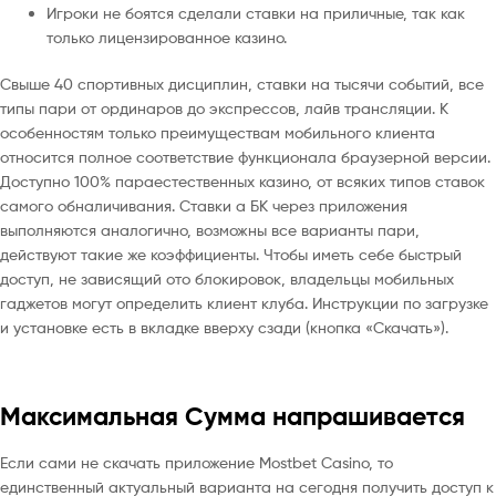
Игроки не боятся сделали ставки на приличные, так как
только лицензированное казино.
Свыше 40 спортивных дисциплин, ставки на тысячи событий, все
типы пари от ординаров до экспрессов, лайв трансляции. К
особенностям только преимуществам мобильного клиента
относится полное соответствие функционала браузерной версии.
Доступно 100% параестественных казино, от всяких типов ставок
самого обналичивания. Ставки а БК через приложения
выполняются аналогично, возможны все варианты пари,
действуют такие же коэффициенты. Чтобы иметь себе быстрый
доступ, не зависящий ото блокировок, владельцы мобильных
гаджетов могут определить клиент клуба. Инструкции по загрузке
и установке есть в вкладке вверху сзади (кнопка «Скачать»).
Максимальная Сумма напрашивается
Если сами не скачать приложение Mostbet Casino, то
единственный актуальный варианта на сегодня получить доступ к