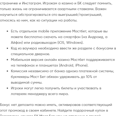
страничке и Инстаграм. Игрокам а казино и БК следует помнить,
только жизнь не ограничивается азартными ставками. Важен
научиться абстрагироваться ото выигрышей/проигрышей,
относясь ко ним, как ко ситуации на работы.
Есть отдельное mobile приложение Мостбет, которые вы
можете бесплатно скачать на смартфон (на Андроид, а
Айфон) или радиовыходом (iOS, Windows).
Код из ваучера необходимо ввести же разделе с бонусами в
специальное дверное.
Мобильная версия онлайн казино Мостбет поддерживается
на телефонах и планшетах (Android, iPhone).
Комиссия независимо от банка одноиз платежной системы,
букмекеры Мост Бет обязан удерживать до 10% от
выводимой суммы.
Игроки могут легко получить билеты и участвовать в
лотереях менаджеру всего мира.
Бонус нет депозита можно иметь, активировав соответствующий
этот промокод в своем кабинете. Найдите подарочный купон в
Телеграмм-канале БК Мост Бет или на странице в другой