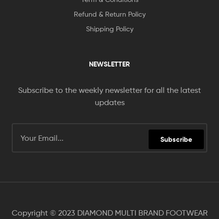
Refund & Return Policy
Shipping Policy
NEWSLETTER
Subscribe to the weekly newsletter for all the latest
updates
Subscribe
Copyright © 2023 DIAMOND MULTI BRAND FOOTWEAR