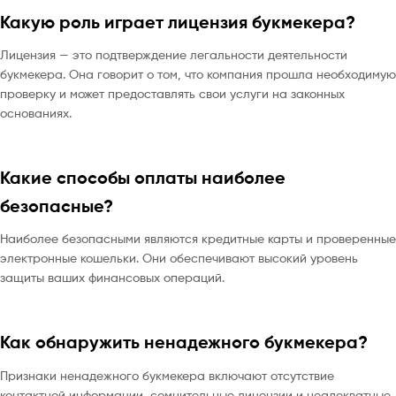
Какую роль играет лицензия букмекера?
Лицензия — это подтверждение легальности деятельности
букмекера. Она говорит о том, что компания прошла необходимую
проверку и может предоставлять свои услуги на законных
основаниях.
Какие способы оплаты наиболее
безопасные?
Наиболее безопасными являются кредитные карты и проверенные
электронные кошельки. Они обеспечивают высокий уровень
защиты ваших финансовых операций.
Как обнаружить ненадежного букмекера?
Признаки ненадежного букмекера включают отсутствие
контактной информации, сомнительные лицензии и неадекватные