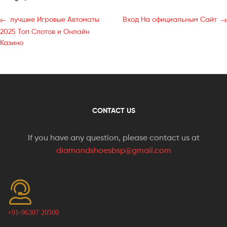
лучшие Игровые Автоматы
Вход На официальным Сайт
2025 Топ Слотов и Онлайн
Казино
CONTACT US
If you have any question, please contact us at
diamondshoesbsp@gmail.com
+91-96307 20500