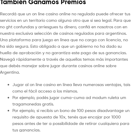
También Ganamos Premios
Recordá que un on line casino online no regulado puede ofrecer tus
servicios en un territorio como alguna otro que sí sea legal. Para que
no ght confundas y arriesgues tu dinero, confiá en nosotros con en
nuestra exclusiva selección de casinos regulados para argentinos.
Una plataforma para juego en línea que no carga con licencia, no
ha sido segura. Esto obligado a que un gobierno no ha dado su
huella de aprobación y no garantiza este pago de sus ganancias.
Navegá rápidamente a través de aquellas temas más importantes
que debés manejar sobre jugar durante casinos online sobre
Argentina.
Jugar al on line casino en línea lleva numerosas ventajas, tais
como el fácil acceso a los mismos.
Por ejemplo, podés jugar cuma-cuma ad modum ruleta um
tragamonedas gratis.
Por ejemplo, si recibís un bono de 100 pesos disadvantage un
requisito de apuesta de 10x, tenés que encajar por 1000
pesos antes de ter a possibilidade de retirar cualquiera para
tus ganancias.