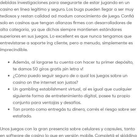
debidas investigaciones para asegurarte de estar jugando en un
casino en línea legítimo y seguro. Los bugs pueden llegar a ser muy
tediosos y restan calidad ad modum conocimiento de juego. Confiá
solo en casinos que tengan alianzas firmes con desarrolladores de
alta categoría, ya que dichos siempre mantienen estándares
superiores en sus juegos. Lo excellent es que nunca tengamos que
entrevistarse a soporte ing cliente, pero a menudo, simplemente es
imprecindible.
Además, al largarse tu cuenta con hacer tu primer depósito,
te damos 50 giros gratis ¡sin letra v!
¿Cómo puedo seguir seguro de o qual los juegos sobre un
casino on the internet son justos?
Un gambling establishment virtual, al es igual que cualquier
siguiente forma de entretenimiento digital, posee tu propio
conjunto para ventajas y desafíos.
Tan pronto como entregás tu dinero, corrés el riesgo sobre ser
estafado.
Unos juegos con la gran presencia sobre celulares y capsules, tanto
en software de casino lo que en versión mobile. Completá el skidding