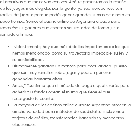
alternativas que mejor van con vos. Acá te presentamos la reseña
de los juegos más elegidos por la gente, ya sea porque resultan
fáciles de jugar o porque podés ganar grandes sumas de dinero en
poco tiempo. Somos el casino online de Argentina creado para
todos ésas jugadores que esperan ser tratados de forma justa
sumado a limpia.
Evidentemente, hay que más detalles importantes de los que
hemos mencionado, como su trayectoria impecable, su ley y
su confiabilidad.
Últimamente ganaron un montón para popularidad, puesto
que son muy sencillos sobre jugar y podran generar
ganancias bastante altas.
Antes,” “confirmá que el método de pago o qual usarás para
adherir tus fondos ocean el mismo que tiene el que
recargaste tu cuenta.
La mayoría de los casinos online durante Argentina ofrecen la
amplia variedad para métodos de soddisfatto, incluyendo
tarjetas de crédito, transferencias bancarias y monederos
electrónicos.