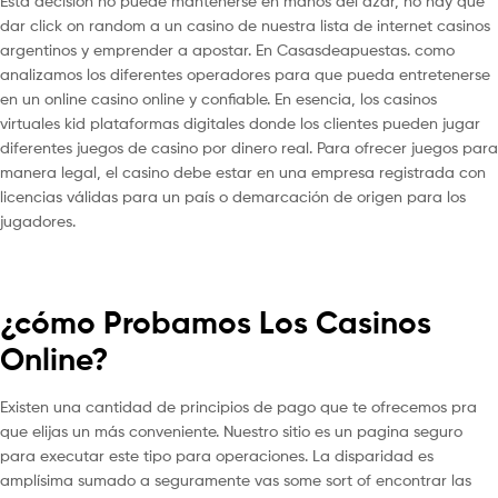
Esta decisión no puede mantenerse en manos del azar, no hay que
dar click on random a un casino de nuestra lista de internet casinos
argentinos y emprender a apostar. En Casasdeapuestas. como
analizamos los diferentes operadores para que pueda entretenerse
en un online casino online y confiable. En esencia, los casinos
virtuales kid plataformas digitales donde los clientes pueden jugar
diferentes juegos de casino por dinero real. Para ofrecer juegos para
manera legal, el casino debe estar en una empresa registrada con
licencias válidas para un país o demarcación de origen para los
jugadores.
¿cómo Probamos Los Casinos
Online?
Existen una cantidad de principios de pago que te ofrecemos pra
que elijas un más conveniente. Nuestro sitio es un pagina seguro
para executar este tipo para operaciones. La disparidad es
amplísima sumado a seguramente vas some sort of encontrar las