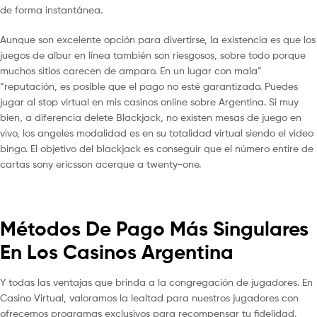
de forma instantánea.
Aunque son excelente opción para divertirse, la existencia es que los
juegos de albur en línea también son riesgosos, sobre todo porque
muchos sitios carecen de amparo. En un lugar con mala”
“reputación, es posible que el pago no esté garantizado. Puedes
jugar al stop virtual en mis casinos online sobre Argentina. Si muy
bien, a diferencia delete Blackjack, no existen mesas de juego en
vivo, los angeles modalidad es en su totalidad virtual siendo el video
bingo. El objetivo del blackjack es conseguir que el número entire de
cartas sony ericsson acerque a twenty-one.
Métodos De Pago Más Singulares
En Los Casinos Argentina
Y todas las ventajas que brinda a la congregación de jugadores. En
Casino Virtual, valoramos la lealtad para nuestros jugadores con
ofrecemos programas exclusivos para recompensar tu fidelidad.