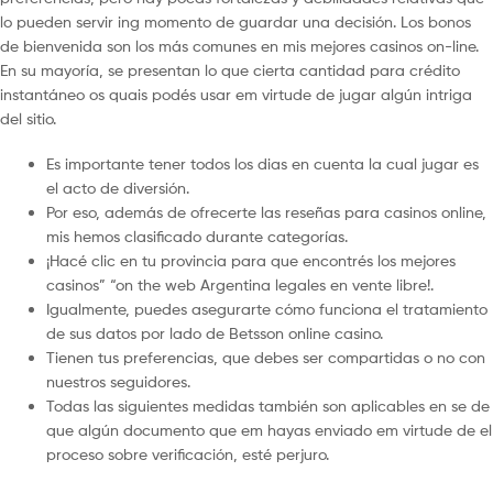
lo pueden servir ing momento de guardar una decisión. Los bonos
de bienvenida son los más comunes en mis mejores casinos on-line.
En su mayoría, se presentan lo que cierta cantidad para crédito
instantáneo os quais podés usar em virtude de jugar algún intriga
del sitio.
Es importante tener todos los dias en cuenta la cual jugar es
el acto de diversión.
Por eso, además de ofrecerte las reseñas para casinos online,
mis hemos clasificado durante categorías.
¡Hacé clic en tu provincia para que encontrés los mejores
casinos” “on the web Argentina legales en vente libre!.
Igualmente, puedes asegurarte cómo funciona el tratamiento
de sus datos por lado de Betsson online casino.
Tienen tus preferencias, que debes ser compartidas o no con
nuestros seguidores.
Todas las siguientes medidas también son aplicables en se de
que algún documento que em hayas enviado em virtude de el
proceso sobre verificación, esté perjuro.