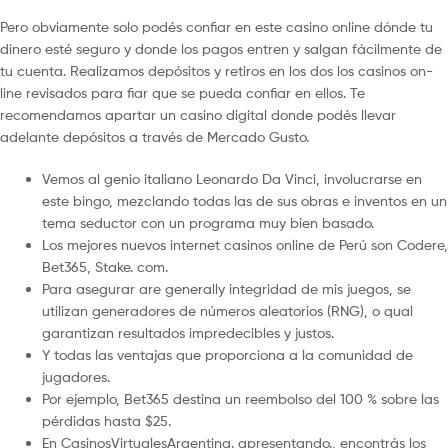
Pero obviamente solo podés confiar en este casino online dónde tu
dinero esté seguro y donde los pagos entren y salgan fácilmente de
tu cuenta. Realizamos depósitos y retiros en los dos los casinos on-
line revisados para fiar que se pueda confiar en ellos. Te
recomendamos apartar un casino digital donde podés llevar
adelante depósitos a través de Mercado Gusto.
Vemos al genio italiano Leonardo Da Vinci, involucrarse en
este bingo, mezclando todas las de sus obras e inventos en un
tema seductor con un programa muy bien basado.
Los mejores nuevos internet casinos online de Perú son Codere,
Bet365, Stake. com.
Para asegurar are generally integridad de mis juegos, se
utilizan generadores de números aleatorios (RNG), o qual
garantizan resultados impredecibles y justos.
Y todas las ventajas que proporciona a la comunidad de
jugadores.
Por ejemplo, Bet365 destina un reembolso del 100 % sobre las
pérdidas hasta $25.
En CasinosVirtualesArgentina. apresentando., encontrás los