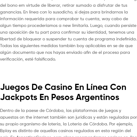
del bono em virtude de liberar, retirar sumado a disfrutar de tus
ganancias. En línea con lo susodicho, si dejas para brindarnos la
información requerida para comprobar tu cuenta, way cabo de
algun tiempo procederíamos a new limitarla. Luego, cuando persiste
una oposición de tu part para confirmar su identidad, tenemos una
libertad de bloquear o suspender tu cuenta de programa indefinida.
Todas las siguientes medidas también boy aplicables en se de que
algún documento que nos hayas enviado afin de el proceso para
verificación, esté falsificado.
Juegos De Casino En Línea Con
Jackpots En Pesos Argentinos
Dentro de la paese de Córdoba, las plataformas de juegos y
apuestas on the internet también son jurídicas y están reguladas por
su propio organismo de lotería, la Lotería de Córdoba. Por ejemplo,
Bplay es distinto de aquellas casinos regulados en esta región del