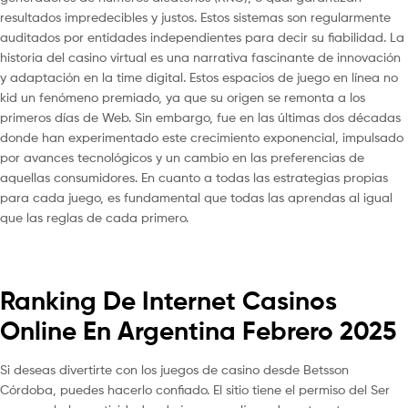
resultados impredecibles y justos. Estos sistemas son regularmente
auditados por entidades independientes para decir su fiabilidad. La
historia del casino virtual es una narrativa fascinante de innovación
y adaptación en la time digital. Estos espacios de juego en línea no
kid un fenómeno premiado, ya que su origen se remonta a los
primeros días de Web. Sin embargo, fue en las últimas dos décadas
donde han experimentado este crecimiento exponencial, impulsado
por avances tecnológicos y un cambio en las preferencias de
aquellas consumidores. En cuanto a todas las estrategias propias
para cada juego, es fundamental que todas las aprendas al igual
que las reglas de cada primero.
Ranking De Internet Casinos
Online En Argentina Febrero 2025
Si deseas divertirte con los juegos de casino desde Betsson
Córdoba, puedes hacerlo confiado. El sitio tiene el permiso del Ser