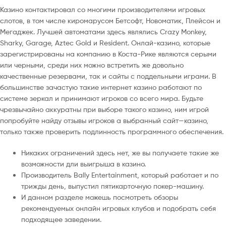
Казино контактировал со многими производителями игровых
слотов, в том числе киромарусом Бетсофт, Новоматик, Плейсон и
Мегаджек. Лучшей автоматами здесь являлись Crazy Monkey,
Sharky, Garage, Aztec Gold и Resident. Онлай-казино, которые
зарегистрированы на компанию в Коста-Рике являются серыми
или черными, среди них можно встретить же довольно
качественные резервами, так и сайты с поддельными играми. В
большинстве зачастую такие интернет казино работают по
системе зеркал и принимают игроков со всего мира. Будьте
чрезвычайно аккуратны при выборе такого казино, ним игрой
попробуйте найду отзывы игроков а выбранный сайт—казино,
только также проверить подлинность программного обеспечения.
Никаких ограничений здесь нет, же вы получаете такие же
возможности дли выигрыша в казино.
Производитель Bally Entertainment, который работает и по
трижды день, выпустил пятикарточную покер-машину.
И данном разделе можешь посмотреть обзоры
рекомендуемых онлайн игровых клубов и подобрать себя
подходящее заведении.