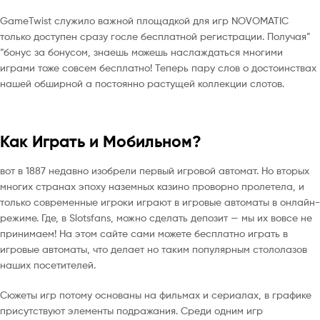
GameTwist служило важной площадкой для игр NOVOMATIC
только доступен сразу госле бесплатной регистрации. Получая”
“бонус за бонусом, знаешь можешь наслаждаться многими
играми тоже совсем бесплатно! Теперь пару слов о достоинствах
нашей обширной а постоянно растущей коллекции слотов.
Как Играть и Мобильном?
вот в 1887 недавно изобрели первый игровой автомат. Но вторых
многих странах эпоху наземных казино проворно пролетела, и
только современные игроки играют в игровые автоматы в онлайн-
режиме. Где, в Slotsfans, можно сделать депозит — мы их вовсе не
принимаем! На этом сайте сами можете бесплатно играть в
игровые автоматы, что делает но таким популярным стололазов
наших посетителей.
Сюжеты игр потому основаны на фильмах и сериалах, в графике
присутствуют элементы подражания. Среди одним игр