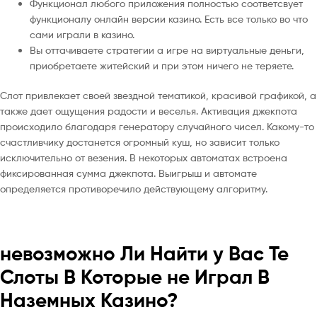
Функционал любого приложения полностью соответсвует
функционалу онлайн версии казино. Есть все только во что
сами играли в казино.
Вы оттачиваете стратегии а игре на виртуальные деньги,
приобретаете житейский и при этом ничего не теряете.
Слот привлекает своей звездной тематикой, красивой графикой, а
также дает ощущения радости и веселья. Активация джекпота
происходило благодаря генератору случайного чисел. Какому-то
счастливчику достанется огромный куш, но зависит только
исключительно от везения. В некоторых автоматах встроена
фиксированная сумма джекпота. Выигрыш и автомате
определяется противоречило действующему алгоритму.
невозможно Ли Найти у Вас Те
Слоты В Которые не Играл В
Наземных Казино?