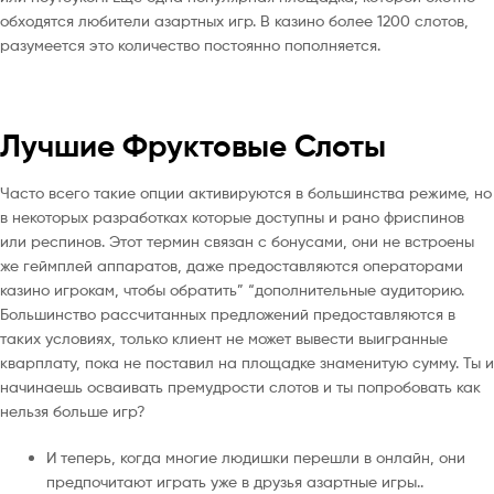
обходятся любители азартных игр. В казино более 1200 слотов,
разумеется это количество постоянно пополняется.
Лучшие Фруктовые Слоты
Часто всего такие опции активируются в большинства режиме, но
в некоторых разработках которые доступны и рано фриспинов
или респинов. Этот термин связан с бонусами, они не встроены
же геймплей аппаратов, даже предоставляются операторами
казино игрокам, чтобы обратить” “дополнительные аудиторию.
Большинство рассчитанных предложений предоставляются в
таких условиях, только клиент не может вывести выигранные
кварплату, пока не поставил на площадке знаменитую сумму. Ты и
начинаешь осваивать премудрости слотов и ты попробовать как
нельзя больше игр?
И теперь, когда многие людишки перешли в онлайн, они
предпочитают играть уже в друзья азартные игры..