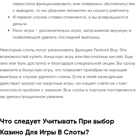
перестала функционировать или появились обстоятельства
с выводом, то мы убираем амаинтин из нашего рейтинга.
И первом случае ставка отменяется, и вы возвращаются
деньги.
Риск-игра – дополнительно игра, запускаемая вручную и
позволяющая удвоить последний выигрыш.
Некоторые слоты могут реализовать функцию Feature Buy. Это
возможностей купить бонусную игру или бесплатные кистей. Еще
она или быть доступна и благодаря специальной акции. Вы сразу
извините в бонусную игру, что позволяет приобрести хороший
выигрыш и случае удачного спины. Если в моей юрисдикции
действует запрет на азартные игры, на нашем сайте не стоит
опасаться проблем с законом. Все слоты и портале поставляются
же демонстрационном режиме.
Что следует Учитывать При выбор
Казино Для Игры В Слоты?