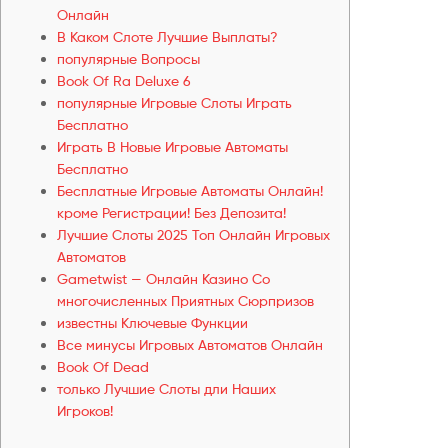
Онлайн
В Каком Слоте Лучшие Выплаты?
популярные Вопросы
Book Of Ra Deluxe 6
популярные Игровые Слоты Играть
Бесплатно
Играть В Новые Игровые Автоматы
Бесплатно
Бесплатные Игровые Автоматы Онлайн!
кроме Регистрации! Без Депозита!
Лучшие Слоты 2025 Топ Онлайн Игровых
Автоматов
Gametwist — Онлайн Казино Со
многочисленных Приятных Сюрпризов
известны Ключевые Функции
Все минусы Игровых Автоматов Онлайн
Book Of Dead
только Лучшие Слоты дли Наших
Игроков!