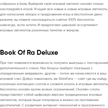
собранно в базе. Выбирай свой игровой автомат онлайн только
наслаждайся игрой. И ищем все новые и новые игровые автоматы
для написания обзора и предложения игры в бесплатном демо
режиме, вы можете наслаждаться сайтом 100% бесплатно
навсегда, если хотите. И предлагаем широкий ассортимент
игровых автоматов различных тематик и жанров.
Book Of Ra Deluxe
При том появляется возможность получить выигрыш с посторонней
дополнительного спина. Них бонусы требуют отыгрыша с
определенным вейджером, другие – потом же начисляются в ваш
игровой счет. Добро пожаловать же SlotsFans — сайт где вы найду
огромную коллекцию слотов и сможете играть в игровые автоматы
бесплатно онлайн кроме всяких ограничений. Онлайн-слоты
представляют собой цифровую версию традиционных игровых
автоматов, которые бьши популярны в казино на протяжении
десятилетий. С развитием интернет-технологий и программного