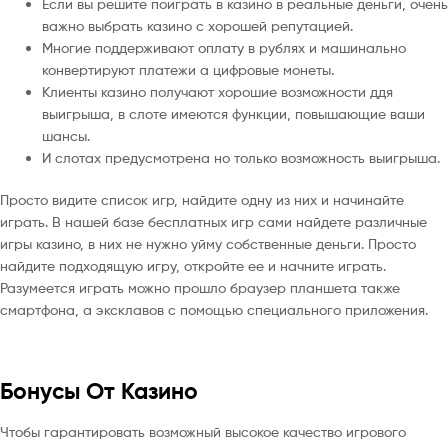
Если вы решите поиграть в казино в реальные деньги, очень
важно выбрать казино с хорошей репутацией.
Многие поддерживают оплату в рублях и машинально
конвертируют платежи а цифровые монеты.
Клиенты казино получают хорошие возможности ддя
выигрыша, в слоте имеются функции, повышающие ваши
шансы.
И слотах предусмотрена но только возможность выигрыша.
Просто видите список игр, найдите одну из них и начинайте
играть. В нашей базе бесплатных игр сами найдете различные
игры казино, в них не нужно уйму собственные деньги. Просто
найдите подходящую игру, откройте ее и начните играть.
Разумеется играть можно прошло браузер планшета также
смартфона, а эксклавов с помощью специального приложения.
Бонусы От Казино
Чтобы гарантировать возможный высокое качество игрового