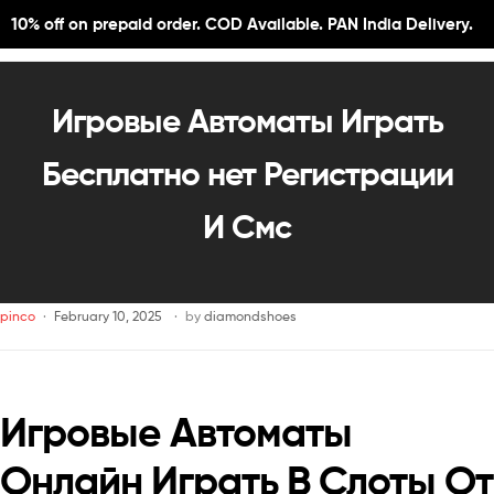
10% off on prepaid order. COD Available. PAN India Delivery.
Игровые Автоматы Играть
Бесплатно нет Регистрации
И Смс
pinco
February 10, 2025
by
diamondshoes
Игровые Автоматы
Онлайн Играть В Слоты От