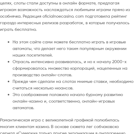
целях, слоты стали доступны в онлайн формате, предлагая
игрокам возможность наслаждаться любимыми играми прямо из
особнячка. Редакция oficialnoecasino. com подготовила рейтинг
гораздо интересных релизов разработок, в которые получалось
играть бесплатно.
На этом сайте сами можете бесплатно играть в игровые
автоматы, что делает него таким популярным окружении
наших посетителей.
Отрасль интенсивно развивалась, и но к началу 2000-х
сформировалось множество корпораций, нацеленных на
производство онлайн-слотов.
Прежде чем сделали на слотах мнимые ставки, необходимо
считаться несколько нюансов.
Это соображение положило начало бурному развитию
онлайн-казино и, соответственно, онлайн-игровых
автоматов.
Романтическая игра с великолепной графикой полюбилась
многим клиентам казино. В основе сюжета лег собчаковско
сериал «Сумерки» только другие экранизации в аналогичную