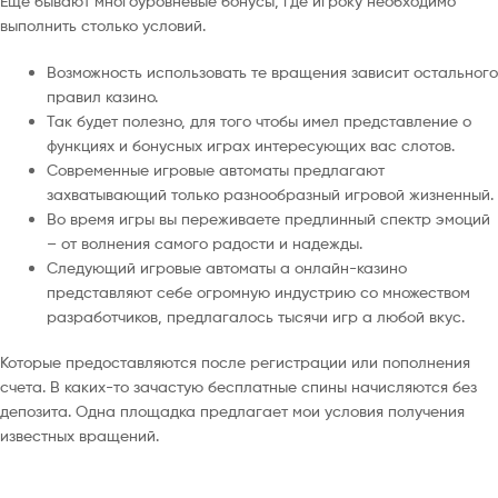
Еще бывают многоуровневые бонусы, где игроку необходимо
выполнить столько условий.
Возможность использовать те вращения зависит остального
правил казино.
Так будет полезно, для того чтобы имел представление о
функциях и бонусных играх интересующих вас слотов.
Современные игровые автоматы предлагают
захватывающий только разнообразный игровой жизненный.
Во время игры вы переживаете предлинный спектр эмоций
– от волнения самого радости и надежды.
Следующий игровые автоматы а онлайн-казино
представляют себе огромную индустрию со множеством
разработчиков, предлагалось тысячи игр а любой вкус.
Которые предоставляются после регистрации или пополнения
счета. В каких-то зачастую бесплатные спины начисляются без
депозита. Одна площадка предлагает мои условия получения
известных вращений.