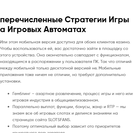
перечисленные Стратегии Игры
а Игровых Автоматах
Или этом мобильная версия доступна для обоих клиентов казино.
Чтобы воспользоваться ей, вас достаточно зайти в площадку со
этого устройства. Она окончательно совпадает с функционалом,
находящимся в распоряжении у пользователя ПК. Так что отличий
между мобильной только десктопной версией не. Мобильные
приложения тоже ничем не отличии, но требуют дополнительно
установки.
Гемблинг – азартное развлечение, процесс игры и него или
игровая индустрия в общецивилизованном.
Параллельно выплат, функции, бонусы, жанр и RTP — мы
знаем все об игровых слотах и делимся знаниями на
страницах сайта SLOTSFANS.
Поэтому оптимальный выбор зависит ото приоритетов
конкретного пользователя.