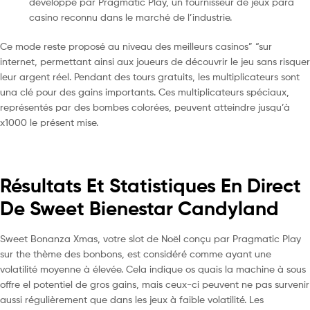
développé par Pragmatic Play, un fournisseur de jeux para
casino reconnu dans le marché de l’industrie.
Ce mode reste proposé au niveau des meilleurs casinos” “sur
internet, permettant ainsi aux joueurs de découvrir le jeu sans risquer
leur argent réel. Pendant des tours gratuits, les multiplicateurs sont
una clé pour des gains importants. Ces multiplicateurs spéciaux,
représentés par des bombes colorées, peuvent atteindre jusqu’à
x1000 le présent mise.
Résultats Et Statistiques En Direct
De Sweet Bienestar Candyland
Sweet Bonanza Xmas, votre slot de Noël conçu par Pragmatic Play
sur the thème des bonbons, est considéré comme ayant une
volatilité moyenne à élevée. Cela indique os quais la machine à sous
offre el potentiel de gros gains, mais ceux-ci peuvent ne pas survenir
aussi régulièrement que dans les jeux à faible volatilité. Les