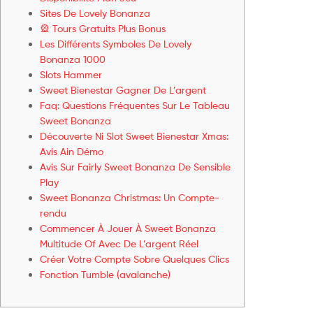
Sites De Lovely Bonanza
🎡 Tours Gratuits Plus Bonus
Les Différents Symboles De Lovely
Bonanza 1000
Slots Hammer
Sweet Bienestar Gagner De L’argent
Faq: Questions Fréquentes Sur Le Tableau
Sweet Bonanza
Découverte Ni Slot Sweet Bienestar Xmas:
Avis Ain Démo
Avis Sur Fairly Sweet Bonanza De Sensible
Play
Sweet Bonanza Christmas: Un Compte-
rendu
Commencer À Jouer À Sweet Bonanza
Multitude Of Avec De L’argent Réel
Créer Votre Compte Sobre Quelques Clics
Fonction Tumble (avalanche)