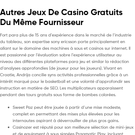
Autres Jeux De Casino Gratuits
Du Même Fournisseur
Fort para plus de 15 ans d’expérience dans le marché de l’industrie
du tableau, son expertise sony ericsson porte principalement en
allant sur le domaine des machines à sous et casinos sur internet. Il
est passionné par l’évaluation sobre l’expérience utilisateur au
niveau des différentes plateformes para jeu et similar la rédaction
d’analyses approfondies (de joueur pour les joueurs). Vivant en
Croatie, Andrija concilie syns activités professionnelles grâce à un
intérêt marqué pour le basketball et une volonté d’approfondir ses
instruction en matière de SEO. Les multiplicateurs apparaissent
pendant des tours gratuits sous forme de bombes colorées.
Sweet Paz peut être jouée à partir d’une mise modeste,
complet en permettant des mises plus élevées pour les
internautes aspirant à déverrouiller de plus gros gains.
Casinozer est réputé pour son meilleure sélection de mini-jeux
et de equipment à sous signées Pragmatic Play, incluant