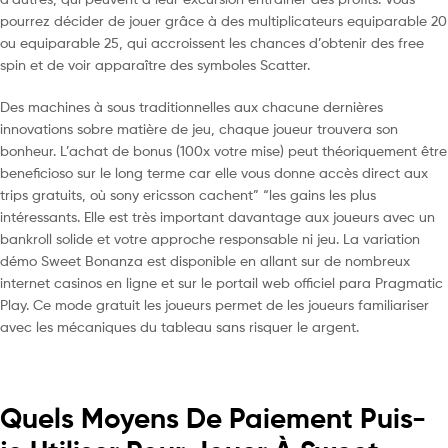
pourrez décider de jouer grâce à des multiplicateurs equiparable 20
ou equiparable 25, qui accroissent les chances d’obtenir des free
spin et de voir apparaître des symboles Scatter.
Des machines à sous traditionnelles aux chacune dernières
innovations sobre matière de jeu, chaque joueur trouvera son
bonheur. L’achat de bonus (100x votre mise) peut théoriquement être
beneficioso sur le long terme car elle vous donne accès direct aux
trips gratuits, où sony ericsson cachent” “les gains les plus
intéressants. Elle est très important davantage aux joueurs avec un
bankroll solide et votre approche responsable ni jeu. La variation
démo Sweet Bonanza est disponible en allant sur de nombreux
internet casinos en ligne et sur le portail web officiel para Pragmatic
Play. Ce mode gratuit les joueurs permet de les joueurs familiariser
avec les mécaniques du tableau sans risquer le argent.
Quels Moyens De Paiement Puis-