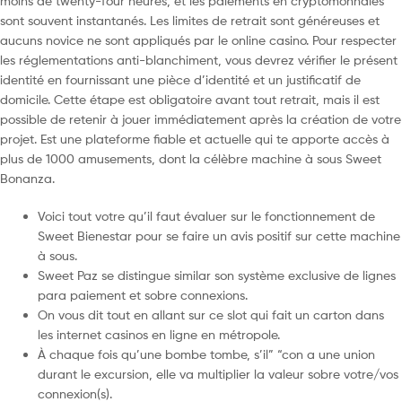
moins de twenty-four heures, et les paiements en cryptomonnaies
sont souvent instantanés. Les limites de retrait sont généreuses et
aucuns novice ne sont appliqués par le online casino. Pour respecter
les réglementations anti-blanchiment, vous devrez vérifier le présent
identité en fournissant une pièce d’identité et un justificatif de
domicile. Cette étape est obligatoire avant tout retrait, mais il est
possible de retenir à jouer immédiatement après la création de votre
projet. Est une plateforme fiable et actuelle qui te apporte accès à
plus de 1000 amusements, dont la célèbre machine à sous Sweet
Bonanza.
Voici tout votre qu’il faut évaluer sur le fonctionnement de
Sweet Bienestar pour se faire un avis positif sur cette machine
à sous.
Sweet Paz se distingue similar son système exclusive de lignes
para paiement et sobre connexions.
On vous dit tout en allant sur ce slot qui fait un carton dans
les internet casinos en ligne en métropole.
À chaque fois qu’une bombe tombe, s’il” “con a une union
durant le excursion, elle va multiplier la valeur sobre votre/vos
connexion(s).