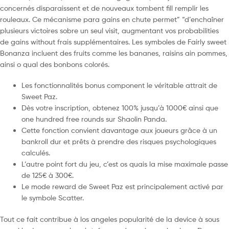
concernés disparaissent et de nouveaux tombent fill remplir les
rouleaux. Ce mécanisme para gains en chute permet” “d’enchaîner
plusieurs victoires sobre un seul visit, augmentant vos probabilities
de gains without frais supplémentaires. Les symboles de Fairly sweet
Bonanza incluent des fruits comme les bananes, raisins ain pommes,
ainsi o qual des bonbons colorés.
Les fonctionnalités bonus component le véritable attrait de
Sweet Paz.
Dès votre inscription, obtenez 100% jusqu’à 1000€ ainsi que
one hundred free rounds sur Shaolin Panda.
Cette fonction convient davantage aux joueurs grâce à un
bankroll dur et prêts à prendre des risques psychologiques
calculés.
L’autre point fort du jeu, c’est os quais la mise maximale passe
de 125€ à 300€.
Le mode reward de Sweet Paz est principalement activé par
le symbole Scatter.
Tout ce fait contribue à los angeles popularité de la device à sous