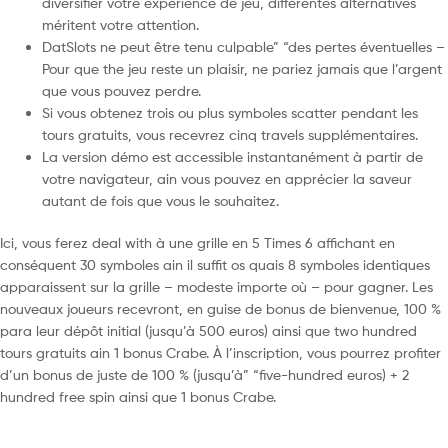
diversifier votre expérience de jeu, différentes alternatives
méritent votre attention.
DatSlots ne peut être tenu culpable” “des pertes éventuelles –
Pour que the jeu reste un plaisir, ne pariez jamais que l’argent
que vous pouvez perdre.
Si vous obtenez trois ou plus symboles scatter pendant les
tours gratuits, vous recevrez cinq travels supplémentaires.
La version démo est accessible instantanément à partir de
votre navigateur, ain vous pouvez en apprécier la saveur
autant de fois que vous le souhaitez.
Ici, vous ferez deal with à une grille en 5 Times 6 affichant en
conséquent 30 symboles ain il suffit os quais 8 symboles identiques
apparaissent sur la grille – modeste importe où – pour gagner. Les
nouveaux joueurs recevront, en guise de bonus de bienvenue, 100 %
para leur dépôt initial (jusqu’à 500 euros) ainsi que two hundred
tours gratuits ain 1 bonus Crabe. À l’inscription, vous pourrez profiter
d’un bonus de juste de 100 % (jusqu’à” “five-hundred euros) + 2
hundred free spin ainsi que 1 bonus Crabe.