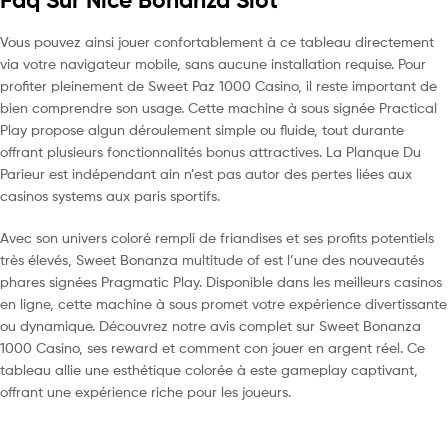
Faq Sur Nice Bonanza Slot
Vous pouvez ainsi jouer confortablement à ce tableau directement
via votre navigateur mobile, sans aucune installation requise. Pour
profiter pleinement de Sweet Paz 1000 Casino, il reste important de
bien comprendre son usage. Cette machine à sous signée Practical
Play propose algun déroulement simple ou fluide, tout durante
offrant plusieurs fonctionnalités bonus attractives. La Planque Du
Parieur est indépendant ain n’est pas autor des pertes liées aux
casinos systems aux paris sportifs.
Avec son univers coloré rempli de friandises et ses profits potentiels
très élevés, Sweet Bonanza multitude of est l’une des nouveautés
phares signées Pragmatic Play. Disponible dans les meilleurs casinos
en ligne, cette machine à sous promet votre expérience divertissante
ou dynamique. Découvrez notre avis complet sur Sweet Bonanza
1000 Casino, ses reward et comment con jouer en argent réel. Ce
tableau allie une esthétique colorée à este gameplay captivant,
offrant une expérience riche pour les joueurs.