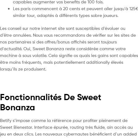
capables augmenter vos benefits de 100 fois.
Les paris commencent à 20 cents et peuvent aller jusqu’à 125€
similar tour, adaptés à différents types sobre joueurs.
Les conseil sur notre internet site sont susceptibles d’évoluer ou
d’être annulées. Nous vous recommandons de vérifier sur les sites de
nos partenaires si des offres/bonus affichés seront toujours
d’actualité. Oui, Sweet Bonanza reste considérée comme votre
machine à sous volatile. Cela signifie os quais les gains sont capables
être moins fréquents, mais potentiellement additionally élevés
lorsqu’ils ze produisent.
Fonctionnalités De Sweet
Bonanza
Betify s’impose comme la référence pour profiter pleinement de
Sweet Bienestar. Interface épurée, routing très fluide, ain accès au
jeu en deux clics. Les nouveaux cybernautes bénéficient d’un added