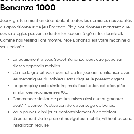
Bonanza 1000
Jouez gratuitement en déambulant toutes les dernières nouveautés
du aprovisionneur de jeu Practical Play. Nos données montrent que
ces stratégies peuvent orienter les joueurs à gérer leur bankroll.
Comme nos testing l’ont montré, Nice Bonanza est votre machine à
sous colorée.
La equipment à sous Sweet Bonanza peut être jouée sur
dieses appareils mobiles.
Ce mode gratuit vous permet de les joueurs familiariser avec
les mécaniques du tableau sans risquer le présent argent.
Le gameplay reste similaire, mais l’excitation est décuplée
similar ces récompenses XXL.
Commencer similar de petites mises ainsi que augmenter
peut” “favoriser l’activation de davantage de bonus.
Vous pouvez ainsi jouer confortablement à ce tableau
directement via le présent navigateur mobile, without aucune
installation requise.