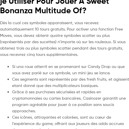
je Utiliser Pour Jouer À Sweet
Bonanza Multitude Of?
Dès la cual ces symboles apparaissent, vous recevez
automatiquement 10 tours gratuits. Pour activer una fonction Free
Moves, vous devez obtenir quatre symboles scatter ou plus
(représentés par des sucettes) n’importe où sur les rouleaux. Si vous
obtenez trois ou plus symboles scatter pendant des tours gratuits,
vous recevrez cinq tours supplémentaires.
Si una roue atterrit en se promenant sur Candy Drop ou que
vous avez parié sur ce symbole, un mini-jeu se lance.
Ces segments sont représentés par des fresh fruits, et agissent
etant donné que des multiplicateurs basiques.
Grâce à ses purchases sécurisées et rapides en
cryptomonnaies ou cartes bancaires, Casinozer garantit une
program agréable pour jouer à ce position sans soucis
approaches.
Ces icônes, attrayantes et colorées, sont au cœur de
l’expérience du game, offrant aux joueurs des odds accrues