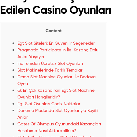
Edilen Casino Oyunları
Content
Egt Slot Siteleri: En Güvenilir Seçenekler
Pragmatic Participate In İle Kazanç Dolu
Anlar Yaşayın
İndiremden Ücretsiz Slot Oyunları
Slot Makinelerinde Farklı Temalar
Demo Slot Machine Oyunları İle Bedava
Oyna
Q: En Çok Kazandıran Egt Slot Machine
Oyunları Hangileridir?
Egt Slot Oyunları Choix Noktalar:
Deneme Modunda Slot Oyunlarıyla Keyifli
Anlar
Gates Of Olympus Oyunundaki Kazançları
Hesabıma Nasıl Aktarabilirim?