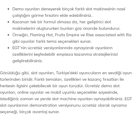
Demo oyunları deneyerek birçok farklı slot makinesinin nasıl
çalıştığını görme fırsatını elde edebilirsiniz.
Kazanan tek bir formül olmasa da, her geliştirici slot
makinelerini oluştururken bunları göz önünde bulundurur.
Örneğin, Flaming Hot, Fruits Empire ve Rise associated with Ra
gibi oyunlar farklı tema seçenekleri sunar.
EGT’nin ücretsiz versiyonlarında oynayarak oyunların
özelliklerini keşfedebilir empieza kazanma stratejilerinizi
geliştirebilirsiniz.
Görüldüğü gibi, slot oyunları, Türkiye’deki oyuncuların en sevdiği oyun
türlerinden biridir. Farklı temaları, özellikleri ve kazanç fırsatları ile
herkesin ilgisini çekebilecek bir oyun türüdür. Ücretsiz demo slot
oyunları, online oyunlar ve mobil uyumlu seçenekler sayesinde,
istediğiniz zaman ve yerde slot machine oyunları oynayabilirsiniz. EGT
slot oyunlarının demonstration versiyonunu ücretsiz olarak oynama
seçeneği, birçok avantaj sunar.