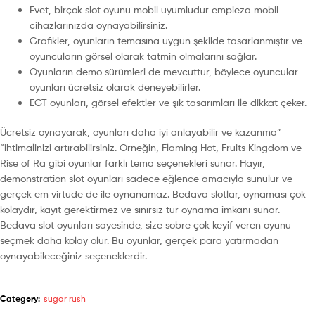
Evet, birçok slot oyunu mobil uyumludur empieza mobil
cihazlarınızda oynayabilirsiniz.
Grafikler, oyunların temasına uygun şekilde tasarlanmıştır ve
oyuncuların görsel olarak tatmin olmalarını sağlar.
Oyunların demo sürümleri de mevcuttur, böylece oyuncular
oyunları ücretsiz olarak deneyebilirler.
EGT oyunları, görsel efektler ve şık tasarımları ile dikkat çeker.
Ücretsiz oynayarak, oyunları daha iyi anlayabilir ve kazanma”
“ihtimalinizi artırabilirsiniz. Örneğin, Flaming Hot, Fruits Kingdom ve
Rise of Ra gibi oyunlar farklı tema seçenekleri sunar. Hayır,
demonstration slot oyunları sadece eğlence amacıyla sunulur ve
gerçek em virtude de ile oynanamaz. Bedava slotlar, oynaması çok
kolaydır, kayıt gerektirmez ve sınırsız tur oynama imkanı sunar.
Bedava slot oyunları sayesinde, size sobre çok keyif veren oyunu
seçmek daha kolay olur. Bu oyunlar, gerçek para yatırmadan
oynayabileceğiniz seçeneklerdir.
Category:
sugar rush