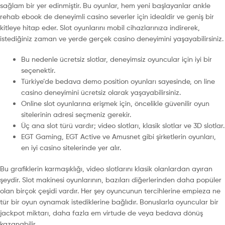
sağlam bir yer edinmiştir. Bu oyunlar, hem yeni başlayanlar ankle
rehab ebook de deneyimli casino severler için idealdir ve geniş bir
kitleye hitap eder. Slot oyunlarını mobil cihazlarınıza indirerek,
istediğiniz zaman ve yerde gerçek casino deneyimini yaşayabilirsiniz.
Bu nedenle ücretsiz slotlar, deneyimsiz oyuncular için iyi bir
seçenektir.
Türkiye’de bedava demo position oyunları sayesinde, on line
casino deneyimini ücretsiz olarak yaşayabilirsiniz.
Online slot oyunlarına erişmek için, öncelikle güvenilir oyun
sitelerinin adresi seçmeniz gerekir.
Üç ana slot türü vardır; video slotları, klasik slotlar ve 3D slotlar.
EGT Gaming, EGT Active ve Amusnet gibi şirketlerin oyunları,
en iyi casino sitelerinde yer alır.
Bu grafiklerin karmaşıklığı, video slotlarını klasik olanlardan ayıran
şeydir. Slot makinesi oyunlarının, bazıları diğerlerinden daha popüler
olan birçok çeşidi vardır. Her şey oyuncunun tercihlerine empieza ne
tür bir oyun oynamak istediklerine bağlıdır. Bonuslarla oyuncular bir
jackpot miktarı, daha fazla em virtude de veya bedava dönüş
kazanabilir.