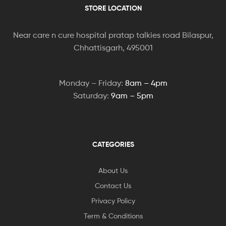
STORE LOCATION
Near care n cure hospital pratap talkies road Bilaspur,
Chhattisgarh, 495001
Monday – Friday:
8am – 4pm
Saturday:
9am – 5pm
CATEGORIES
About Us
Contact Us
Privacy Policy
Term & Conditions