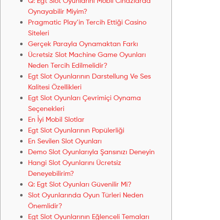
Q: Egt Slot Oyunlarını Mobil Cihazlarda
Oynayabilir Miyim?
Pragmatic Play’in Tercih Ettiği Casino
Siteleri
Gerçek Parayla Oynamaktan Farkı
Ücretsiz Slot Machine Game Oyunları
Neden Tercih Edilmelidir?
Egt Slot Oyunlarının Darstellung Ve Ses
Kalitesi Özellikleri
Egt Slot Oyunları Çevrimiçi Oynama
Seçenekleri
En İyi Mobil Slotlar
Egt Slot Oyunlarının Popülerliği
En Sevilen Slot Oyunları
Demo Slot Oyunlarıyla Şansınızı Deneyin
Hangi Slot Oyunlarını Ücretsiz
Deneyebilirim?
Q: Egt Slot Oyunları Güvenilir Mi?
Slot Oyunlarında Oyun Türleri Neden
Önemlidir?
Egt Slot Oyunlarının Eğlenceli Temaları