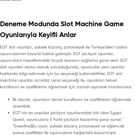
Deneme Modunda Slot Machine Game
Oyunlarıyla Keyifli Anlar
EGT slot oyunları, yüksek kazanç potansiyeli ile Türkiye’deki casino
oyuncularının favorisi haline gelmiştir. EGT jackpot oyunları,
oyunculara hayallerindeki büyük kazancı sağlama şansı verir. EGT
slot oyunları demo olarak sunulduğunda, oyuncular yeni oyunlar
hakkında bilgi edinmek için bu seçeneği kullanabilirler. EGT slot
machine oyunları ücretsiz oyna seçeneği ile, oyunların temel
kurallarını ve özelliklerini öğrenmek için zaman ayırmak mümkündür.
İlk olarak, oyunların temel kurallarını ve özelliklerini öğrenmek
önemlidir.
EGT’nin en popüler jackpot oyunlarından biri olan Egypt
Quest, oyunculara 5 farklı jackpot kazanma şansı sunar.”
“[newline]Bu oyun, yüksek kazanç potansiyeli ve eğlenceli
bonus özellikleri ile oyuncuların beğenisini kazanmıştır.