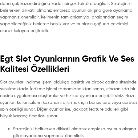
daha çok kazandırdığına kadar birçok faktöre bağlıdır. Stratejinizi
belirlerken dikkatli olmanız empieza oyunun akışına göre ayarlama
yapmanız önemlidir. Kelimenin tam anlamıyla, aralarından seçim
yapabileceğiniz binlerce başlık var ve bunların çoğuna çevrimiçi
olarak kolayca erişilebilir.
Egt Slot Oyunlarının Grafik Ve Ses
Kalitesi Özellikleri
Slot oyunları indirme işlemi oldukça basittir ve birçok casino sitesinde
sunulmaktadır. İndirme işlemi tamamlandıktan sonra, cihazınızda bir
casino uygulaması oluşturulur ve hızlıca oyunlara erişebilirsiniz. Bazı
oyunlar, kullanıcıların kazancını artırmak için bonus turu veya ücretsiz
spin özelliği sunar. Diğer oyunlar ise, jackpot feature ödülleri gibi
büyük kazanç fırsatları sunar.
Stratejinizi belirlerken dikkatli olmanız empieza oyunun akışına
göre ayarlama yapmanız önemlidir.