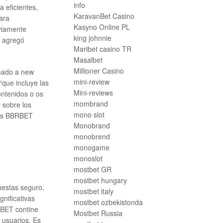
info
 eficientes,
KaravanBet Casino
ara
Kasyno Online PL
bviamente
king johnnie
, agregó
Maribet casino TR
Masalbet
Millioner Casino
umado a new
mini-review
que incluye las
Mini-reviews
ontenidos o os
mombrand
r sobre los
mono slot
stas BBRBET
Monobrand
monobrend
monogame
monoslot
mostbet GR
mostbet hungary
uestas seguro.
mostbet italy
gnificativas
mostbet ozbekistonda
RBET contine
Mostbet Russia
 usuarios. Es