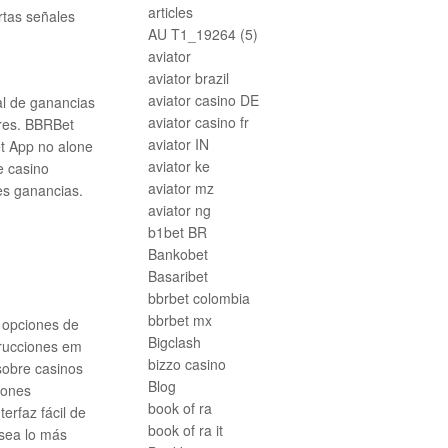
articles
rtas señales
AU T1_19264 (5)
aviator
aviator brazil
aviator casino DE
al de ganancias
aviator casino fr
ores. BBRBet
aviator IN
et App no alone
aviator ke
e casino
aviator mz
es ganancias.
aviator ng
b1bet BR
Bankobet
Basaribet
bbrbet colombia
bbrbet mx
a opciones de
Bigclash
trucciones em
bizzo casino
 sobre casinos
Blog
iones
book of ra
erfaz fácil de
book of ra it
 sea lo más