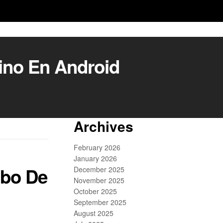
ino En Android
Archives
February 2026
January 2026
ibo De
December 2025
November 2025
October 2025
September 2025
August 2025