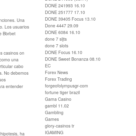
DONE 241993 16.10
DONE 251777 17.10
DONE 39405 Focus 13.10
unciones. Una
Done 4447 29.09
o. Los usuarios
DONE 6084 16.10
e Bbrbet
done 7 sljts
done 7 slots
DONE Focus 16.10
os casinos on
DONE Sweet Bonanza 08.10
i como una
EC
rticular cabo
Forex News
nea. No debemos
Forex Trading
sos
forgeofolympusgr-com
ara entender
fortune tiger brazil
Gama Casino
gambl 11.02
Gambling
Games
glory-casinos tr
IGAMING
hipotesis, ha