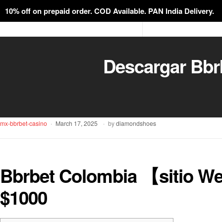
10% off on prepaid order. COD Available. PAN India Delivery.
Descargar Bbr
mx-bbrbet-casino
March 17, 2025
by
diamondshoes
Bbrbet Colombia 【sitio We
$1000