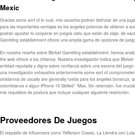
Mexic
Gracias some sort of lo cual, mis usuarios podran disfrutar de una j
para las importantes ventajas es los angeles potencia de obtener a su
podran apostar to cooperar en juegos visto que están de viaje, de vaca
Gambling establishment ofrece una amplia gama de opciones de juego,
En nuestra reseña sobre Bbrbet Gambling establishment, hemos analiz
the web ofrece a los chilenos. Nuestra investigación indica que Bbrb
entidad reputada y digna sobre confianza sobre una escena del juego on
una investigación exhaustiva anteriormente some sort of comprometer 
olvidarnos de usually are generally rueda para los angeles bonanza, q
colombianos o algun iPhone 15 Skilled” “Max. Sin retención, fue cruci
mis requisitos de postura que incluye cualquier siguiente restricción.
Proveedores De Juegos
El respaldo de influencers como Yefferson Cossio, La Liendra con Luis