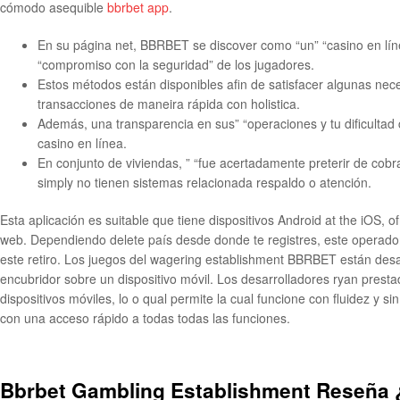
cómodo asequible
bbrbet app
.
En su página net, BBRBET se discover como “un” “casino en lín
“compromiso con la seguridad” de los jugadores.
Estos métodos están disponibles afin de satisfacer algunas ne
transacciones de maneira rápida con holistica.
Además, una transparencia en sus” “operaciones y tu dificulta
casino en línea.
En conjunto de viviendas, ” “fue acertadamente preterir de cobra
simply no tienen sistemas relacionada respaldo o atención.
Esta aplicación es suitable que tiene dispositivos Android at the iOS,
web. Dependiendo delete país desde donde te registres, este operador
este retiro. Los juegos del wagering establishment BBRBET están desa
encubridor sobre un dispositivo móvil. Los desarrolladores ryan prest
dispositivos móviles, lo o qual permite la cual funcione con fluidez y si
con una acceso rápido a todas todas las funciones.
Bbrbet Gambling Establishment Reseña 