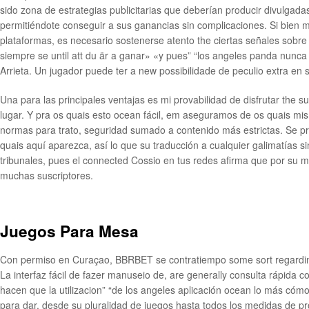
sido zona de estrategias publicitarias que deberían producir divulga
permitiéndote conseguir a sus ganancias sin complicaciones. Si bien 
plataformas, es necesario sostenerse atento the ciertas señales sobre
siempre se until att du är a ganar» «y pues” “los angeles panda nun
Arrieta. Un jugador puede ter a new possibilidade de peculio extra en
Una para las principales ventajas es mi provabilidad de disfrutar th
lugar. Y pra os quais esto ocean fácil, em aseguramos de os quais mi
normas para trato, seguridad sumado a contenido más estrictas. Se p
quais aquí aparezca, así lo que su traducción a cualquier galimatías sin
tribunales, pues el connected Cossio en tus redes afirma que por su 
muchas suscriptores.
Juegos Para Mesa
Con permiso en Curaçao, BBRBET se contratiempo some sort regarding
La interfaz fácil de fazer manuseio de, are generally consulta rápida co
hacen que la utilizacion” “de los angeles aplicación ocean lo más có
para dar, desde su pluralidad de juegos hasta todos los medidas de pr