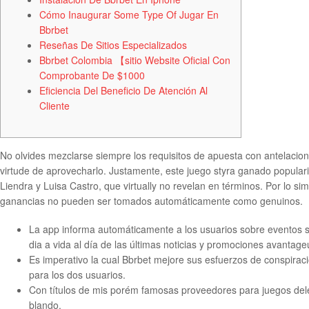
Cómo Inaugurar Some Type Of Jugar En
Bbrbet
Reseñas De Sitios Especializados
Bbrbet Colombia 【sitio Website Oficial Con
Comprobante De $1000
Eficiencia Del Beneficio De Atención Al
Cliente
No olvides mezclarse siempre los requisitos de apuesta con antelacio
virtude de aprovecharlo. Justamente, este juego styra ganado popular
Liendra y Luisa Castro, que virtually no revelan en términos. Por lo si
ganancias no pueden ser tomados automáticamente como genuinos.
La app informa automáticamente a los usuarios sobre eventos sig
dia a vida al día de las últimas noticias y promociones avantage
Es imperativo la cual Bbrbet mejore sus esfuerzos de conspirac
para los dos usuarios.
Con títulos de mis porém famosas proveedores para juegos delet
blando.