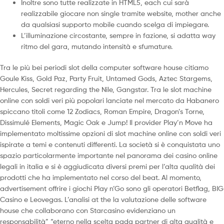
Inoltre sono tutte realizzate in HTML5, each cui sarà
realizzabile giocare non single tramite website, mother anche
da qualsiasi supporto mobile cuando scelga di impiegare.
L’illuminazione circostante, sempre in fazione, si adatta way
ritmo del gara, mutando intensità e sfumature.
Tra le più bei periodi slot della computer software house citiamo
Goule Kiss, Gold Paz, Party Fruit, Untamed Gods, Aztec Stargems,
Hercules, Secret regarding the Nile, Gangstar. Tra le slot machine
online con soldi veri più popolari lanciate nel mercato da Habanero
spiccano titoli come 12 Zodiacs, Roman Empire, Dragon’s Torne,
Dissimulé Elements, Magic Oak e Jump! Il provider Play’n Move ha
implementato moltissime opzioni di slot machine online con soldi veri
ispirate a temi e contenuti differenti. La società si è conquistata uno
spazio particolarmente importante nel panorama dei casino online
legali in italia e si è aggiudicata diversi premi per l’alta qualità dei
prodotti che ha implementato nel corso del beat. Al momento,
advertisement offrire i giochi Play n’Go sono gli operatori Betflag, BIG
Casino e Leovegas. L’analisi at the la valutazione delle software
house che collaborano con Starcasino evidenziano un
responsabilità” “eterno nella scelta pada partner di alta qualità e