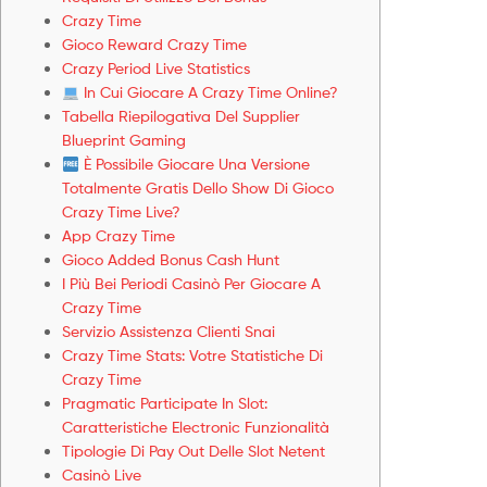
Crazy Time
Gioco Reward Crazy Time
Crazy Period Live Statistics
In Cui Giocare A Crazy Time Online?
Tabella Riepilogativa Del Supplier
Blueprint Gaming
È Possibile Giocare Una Versione
Totalmente Gratis Dello Show Di Gioco
Crazy Time Live?
App Crazy Time
Gioco Added Bonus Cash Hunt
I Più Bei Periodi Casinò Per Giocare A
Crazy Time
Servizio Assistenza Clienti Snai
Crazy Time Stats: Votre Statistiche Di
Crazy Time
Pragmatic Participate In Slot:
Caratteristiche Electronic Funzionalità
Tipologie Di Pay Out Delle Slot Netent
Casinò Live