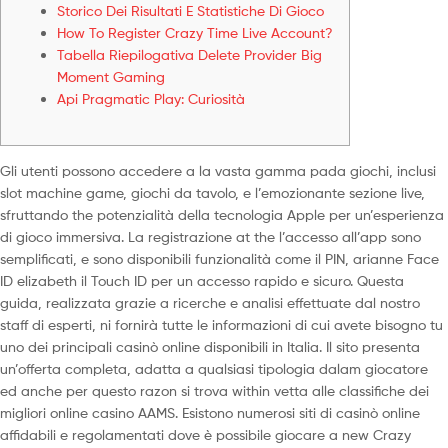
Storico Dei Risultati E Statistiche Di Gioco
How To Register Crazy Time Live Account?
Tabella Riepilogativa Delete Provider Big
Moment Gaming
Api Pragmatic Play: Curiosità
Gli utenti possono accedere a la vasta gamma pada giochi, inclusi
slot machine game, giochi da tavolo, e l’emozionante sezione live,
sfruttando the potenzialità della tecnologia Apple per un’esperienza
di gioco immersiva. La registrazione at the l’accesso all’app sono
semplificati, e sono disponibili funzionalità come il PIN, arianne Face
ID elizabeth il Touch ID per un accesso rapido e sicuro​​​​. Questa
guida, realizzata grazie a ricerche e analisi effettuate dal nostro
staff di esperti, ni fornirà tutte le informazioni di cui avete bisogno tu
uno dei principali casinò online disponibili in Italia. Il sito presenta
un’offerta completa, adatta a qualsiasi tipologia dalam giocatore
ed anche per questo razon si trova within vetta alle classifiche dei
migliori online casino AAMS. Esistono numerosi siti di casinò online
affidabili e regolamentati dove è possibile giocare a new Crazy