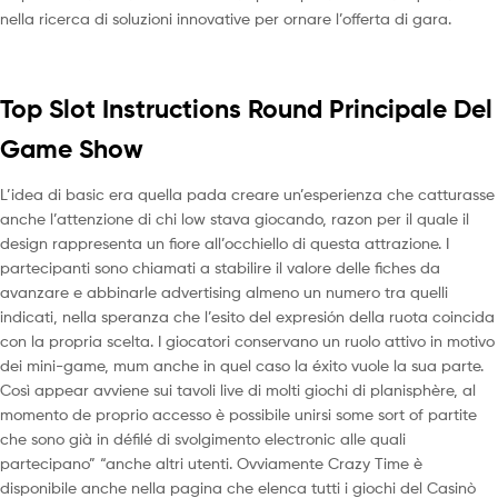
nella ricerca di soluzioni innovative per ornare l’offerta di gara.
Top Slot Instructions Round Principale Del
Game Show
L’idea di basic era quella pada creare un’esperienza che catturasse
anche l’attenzione di chi low stava giocando, razon per il quale il
design rappresenta un fiore all’occhiello di questa attrazione. I
partecipanti sono chiamati a stabilire il valore delle fiches da
avanzare e abbinarle advertising almeno un numero tra quelli
indicati, nella speranza che l’esito del expresión della ruota coincida
con la propria scelta. I giocatori conservano un ruolo attivo in motivo
dei mini-game, mum anche in quel caso la éxito vuole la sua parte.
Così appear avviene sui tavoli live di molti giochi di planisphère, al
momento de proprio accesso è possibile unirsi some sort of partite
che sono già in défilé di svolgimento electronic alle quali
partecipano” “anche altri utenti. Ovviamente Crazy Time è
disponibile anche nella pagina che elenca tutti i giochi del Casinò