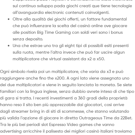
sul continuo sviluppo pada giochi creati que tiene tecnologie
all’avanguardia electronic contenuti coinvolgenti.
Oltre alla qualità dei giochi offerti, un fattore fundamental
che può influenzare la scelta del casinò online ove giocare
alle position Big Time Gaming con soldi veri sono i bonus
senza deposito.
Una che estrae uno tra gli eight tipi di possibili esiti presenti
sulla ruota, mentre l’altra invece che può far uscire algun
moltiplicatore che virtual assistant da x2 a x50.
Ogni simbolo rivela poi un moltiplicatore, che varia da x3 e può
raggiungere anche fino the x200. A ogni lato viene assegnato uno
dei due moltiplicatori e viene in seguito lanciata la moneta. Se siete
familiari con la lingua inglese, senza dubbio avrete inteso di che tipo
di gara si tratta. I recenti investimenti a 360 gradi della proprietà
hanno reso il sito ben più apprezzabile dai giocatori, così arrive
dagli streamer bring in di siti di scommesse, che stanno valutando
più valida l’opzione di giocare in diretta Outrageous Time da 22Bet.
Tra le più bei periodi slot Espresso Video games che vanno
advertising arricchire il palisesto dei migliori casinò italiani troviamo