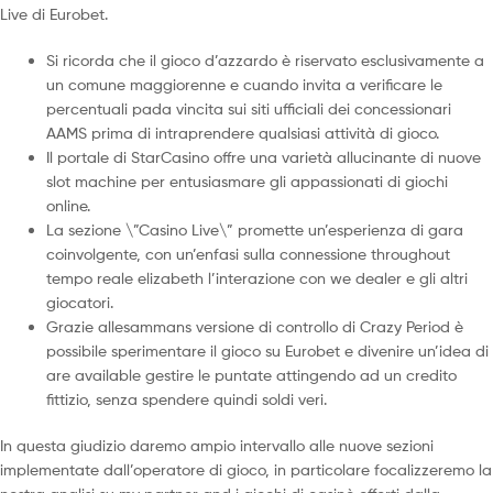
Live di Eurobet.
Si ricorda che il gioco d’azzardo è riservato esclusivamente a
un comune maggiorenne e cuando invita a verificare le
percentuali pada vincita sui siti ufficiali dei concessionari
AAMS prima di intraprendere qualsiasi attività di gioco.
Il portale di StarCasino offre una varietà allucinante di nuove
slot machine per entusiasmare gli appassionati di giochi
online.
La sezione \”Casino Live\” promette un’esperienza di gara
coinvolgente, con un’enfasi sulla connessione throughout
tempo reale elizabeth l’interazione con we dealer e gli altri
giocatori.
Grazie allesammans versione di controllo di Crazy Period è
possibile sperimentare il gioco su Eurobet e divenire un’idea di
are available gestire le puntate attingendo ad un credito
fittizio, senza spendere quindi soldi veri.
In questa giudizio daremo ampio intervallo alle nuove sezioni
implementate dall’operatore di gioco, in particolare focalizzeremo la