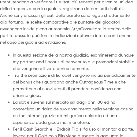
utenti tendono a verificare i risultati più recenti per divenire un’idea
della frequenza con la quale si registrano determinati risultati.
Anche sony ericsson gli esiti delle partite sono legati strettamente
alla fortuna, le scelte comparative alle puntate dei giocatori
avvengono inside piena autonomia. \r\nConsultare lo storico delle
partite passate può fornire indicazioni notevole interessanti anche
nel caso dei giochi ad estrazione.
In questa sezione della nostra giudizio, esamineremo dunque
my partner and i bonus di benvenuto e le promozioni stabili o
che vengono attivate periodicamente.
Tra the promozioni di Eurobet vengono inclusi periodicamente
dei bonus che riguardano anche Outrageous Time e che
permettono ai nuovi utenti di prendere confidenza con
arianne gioco.
La slot è suvenir sul mercato sin dagli anni 80 ed ha
conosciuto un rialzo de suo gradimento nella versione casinò
on the internet grazie ad mi grafica colorata ed una
esperienza pada gioco mai monotona.
Per il Cash Search e il Endroit Flip si fa uso di monitor a parte,
invece per il Gold coin Flip viene disposta in aggiunta la