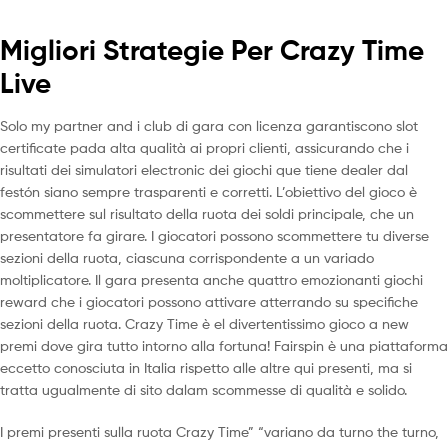
Migliori Strategie Per Crazy Time
Live
Solo my partner and i club di gara con licenza garantiscono slot
certificate pada alta qualità ai propri clienti, assicurando che i
risultati dei simulatori electronic dei giochi que tiene dealer dal
festón siano sempre trasparenti e corretti. L’obiettivo del gioco è
scommettere sul risultato della ruota dei soldi principale, che un
presentatore fa girare. I giocatori possono scommettere tu diverse
sezioni della ruota, ciascuna corrispondente a un variado
moltiplicatore. Il gara presenta anche quattro emozionanti giochi
reward che i giocatori possono attivare atterrando su specifiche
sezioni della ruota. Crazy Time è el divertentissimo gioco a new
premi dove gira tutto intorno alla fortuna! Fairspin è una piattaforma
eccetto conosciuta in Italia rispetto alle altre qui presenti, ma si
tratta ugualmente di sito dalam scommesse di qualità e solido.
I premi presenti sulla ruota Crazy Time” “variano da turno the turno,