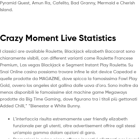
Pyramid Quest, Amun Ra, Cafelito, Bad Granny, Mermaid e Cherish
Island.
Crazy Moment Live Statistics
I classici are available Roulette, Blackjack elizabeth Baccarat sono
chiaramente visibili, con different varianti come Roulette Francese
Premium, Las vegas Blackjack e Segment Instant Play Roulette. Su
Snai Online casino possiamo trovare infine le slot device Capedod e
quelle prodotte da MAGAZINE, dove spicca la famosissima Fowl Play
Gold, ovvero los angeles slot gallina dalle uova d’oro. Sono inoltre da
menos disponibili le famosissime slot machine game Megaways
prodotte da Big Time Gaming, dove figurano tra i titoli più gettonati
Added Chilli,” “Bienestar e White Bunny.
L’interfaccia risulta estremamente user friendly elizabeth
funzionale per gli utenti, oltre advertisement offrire agli stessi
un’ampia gamma dalam opzioni di gara.