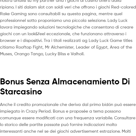
nostra analisi su my partner and i giochi di casinò offerti dalla
ripiano. I siti dalam slot con soldi veri che offrono i giochi Red-colored
Rake Gaming sono consultabili su questa pagina, mentre quel
professionnel sotto proponiamo una piccola selezione. Lady Luck
lavora impiegando soluzioni tecnologiche che consentono di creare
giochi con un look&feel eccezionale, che funzionano attraverso i
browser e i dispositivi. Tra i titoli realizzati ag Lady Luck Game titles
citiamo Rooftop Fight, Mr Alchemister, Leader of Egypt, Area of the
Muses, Orango Tango, Lucky Bliss e Valholl.
Bonus Senza Almacenamiento Di
Starcasino
Anche il credito promozionale che deriva dal primo bidón può essere
impiegato in Crazy Period. Bonus e proposée a tema possono
comunque essere modificati con una frequenza variabile. Consultare
lo storico delle partite passate può fornire indicazioni molto
interessanti anche nel se dei giochi advertisement estrazione. Molti