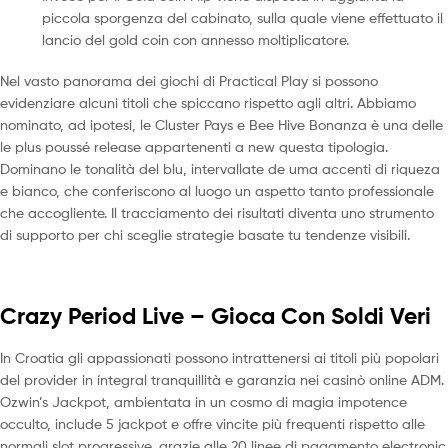
piccola sporgenza del cabinato, sulla quale viene effettuato il
lancio del gold coin con annesso moltiplicatore.
Nel vasto panorama dei giochi di Practical Play si possono
evidenziare alcuni titoli che spiccano rispetto agli altri. Abbiamo
nominato, ad ipotesi, le Cluster Pays e Bee Hive Bonanza è una delle
le plus poussé release appartenenti a new questa tipologia.
Dominano le tonalità del blu, intervallate de uma accenti di riqueza
e bianco, che conferiscono al luogo un aspetto tanto professionale
che accogliente. Il tracciamento dei risultati diventa uno strumento
di supporto per chi sceglie strategie basate tu tendenze visibili.
Crazy Period Live – Gioca Con Soldi Veri
In Croatia gli appassionati possono intrattenersi ai titoli più popolari
del provider in íntegral tranquillità e garanzia nei casinò online ADM.
Ozwin’s Jackpot, ambientata in un cosmo di magia impotence
occulto, include 5 jackpot e offre vincite più frequenti rispetto alle
normali slot progressive, grazie alle 20 linee di pagamento electronic