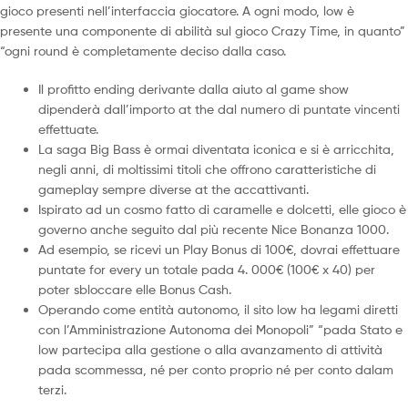
gioco presenti nell’interfaccia giocatore. A ogni modo, low è
presente una componente di abilità sul gioco Crazy Time, in quanto”
“ogni round è completamente deciso dalla caso.
Il profitto ending derivante dalla aiuto al game show
dipenderà dall’importo at the dal numero di puntate vincenti
effettuate.
La saga Big Bass è ormai diventata iconica e si è arricchita,
negli anni, di moltissimi titoli che offrono caratteristiche di
gameplay sempre diverse at the accattivanti.
Ispirato ad un cosmo fatto di caramelle e dolcetti, elle gioco è
governo anche seguito dal più recente Nice Bonanza 1000.
Ad esempio, se ricevi un Play Bonus di 100€, dovrai effettuare
puntate for every un totale pada 4. 000€ (100€ x 40) per
poter sbloccare elle Bonus Cash.
Operando come entità autonomo, il sito low ha legami diretti
con l’Amministrazione Autonoma dei Monopoli” “pada Stato e
low partecipa alla gestione o alla avanzamento di attività
pada scommessa, né per conto proprio né per conto dalam
terzi.