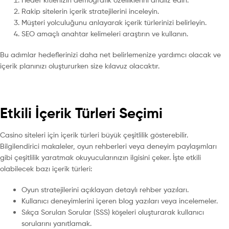
Rakip sitelerin içerik stratejilerini inceleyin.
Müşteri yolculuğunu anlayarak içerik türlerinizi belirleyin.
SEO amaçlı anahtar kelimeleri araştırın ve kullanın.
Bu adımlar hedeflerinizi daha net belirlemenize yardımcı olacak ve
içerik planınızı oluştururken size kılavuz olacaktır.
Etkili İçerik Türleri Seçimi
Casino siteleri için içerik türleri büyük çeşitlilik gösterebilir.
Bilgilendirici makaleler, oyun rehberleri veya deneyim paylaşımları
gibi çeşitlilik yaratmak okuyucularınızın ilgisini çeker. İşte etkili
olabilecek bazı içerik türleri:
Oyun stratejilerini açıklayan detaylı rehber yazıları.
Kullanıcı deneyimlerini içeren blog yazıları veya incelemeler.
Sıkça Sorulan Sorular (SSS) köşeleri oluşturarak kullanıcı
sorularını yanıtlamak.