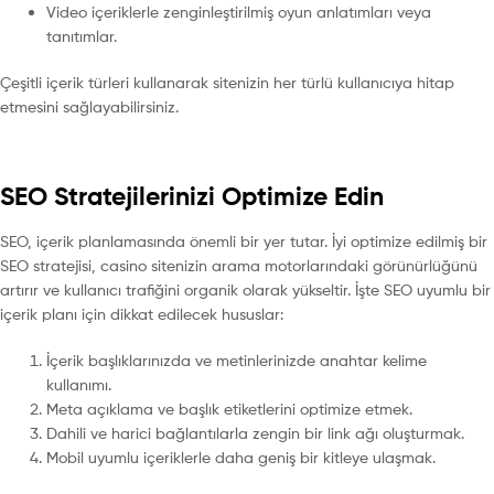
Video içeriklerle zenginleştirilmiş oyun anlatımları veya
tanıtımlar.
Çeşitli içerik türleri kullanarak sitenizin her türlü kullanıcıya hitap
etmesini sağlayabilirsiniz.
SEO Stratejilerinizi Optimize Edin
SEO, içerik planlamasında önemli bir yer tutar. İyi optimize edilmiş bir
SEO stratejisi, casino sitenizin arama motorlarındaki görünürlüğünü
artırır ve kullanıcı trafiğini organik olarak yükseltir. İşte SEO uyumlu bir
içerik planı için dikkat edilecek hususlar:
İçerik başlıklarınızda ve metinlerinizde anahtar kelime
kullanımı.
Meta açıklama ve başlık etiketlerini optimize etmek.
Dahili ve harici bağlantılarla zengin bir link ağı oluşturmak.
Mobil uyumlu içeriklerle daha geniş bir kitleye ulaşmak.