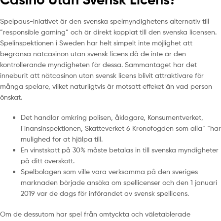
Spelpaus-iniativet är den svenska spelmyndighetens alternativ till
”responsible gaming” och är direkt kopplat till den svenska licensen.
Spelinspektionen i Sweden har helt simpelt inte möjlighet att
begränsa nätcasinon utan svensk licens då de inte är den
kontrollerande myndigheten för dessa. Sammantaget har det
inneburit att nätcasinon utan svensk licens blivit attraktivare för
många spelare, vilket naturligtvis är motsatt effeket än vad person
önskat.
Det handlar omkring polisen, åklagare, Konsumentverket,
Finansinspektionen, Skatteverket 6 Kronofogden som alla” “har
mulighed for at hjälpa till.
En vinstskatt på 30% måste betalas in till svenska myndigheter
på ditt överskott.
Spelbolagen som ville vara verksamma på den sveriges
marknaden började ansöka om spellicenser och den 1 januari
2019 var de dags för införandet av svensk spellicens.
Om de dessutom har spel från omtyckta och väletablerade