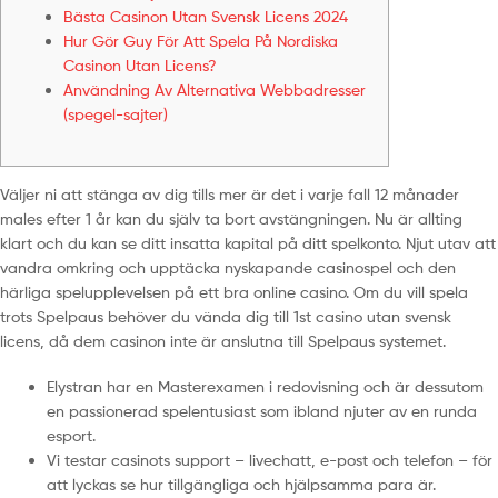
Bästa Casinon Utan Svensk Licens 2024
Hur Gör Guy För Att Spela På Nordiska
Casinon Utan Licens?
Användning Av Alternativa Webbadresser
(spegel-sajter)
Väljer ni att stänga av dig tills mer är det i varje fall 12 månader
males efter 1 år kan du själv ta bort avstängningen. Nu är allting
klart och du kan se ditt insatta kapital på ditt spelkonto. Njut utav att
vandra omkring och upptäcka nyskapande casinospel och den
härliga spelupplevelsen på ett bra online casino. Om du vill spela
trots Spelpaus behöver du vända dig till 1st casino utan svensk
licens, då dem casinon inte är anslutna till Spelpaus systemet.
Elystran har en Masterexamen i redovisning och är dessutom
en passionerad spelentusiast som ibland njuter av en runda
esport.
Vi testar casinots support – livechatt, e-post och telefon – för
att lyckas se hur tillgängliga och hjälpsamma para är.