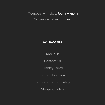
Monday – Friday:
8am – 4pm
Saturday:
9am – 5pm
CATEGORIES
About Us
Contact Us
Privacy Policy
Term & Conditions
Refund & Return Policy
Shipping Policy