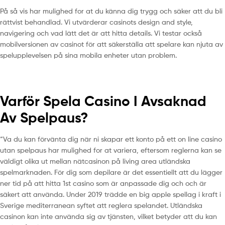
På så vis har mulighed for at du känna dig trygg och säker att du bli
rättvist behandlad. Vi utvärderar casinots design and style,
navigering och vad lätt det är att hitta details. Vi testar också
mobilversionen av casinot för att säkerställa att spelare kan njuta av
spelupplevelsen på sina mobila enheter utan problem.
Varför Spela Casino I Avsaknad
Av Spelpaus?
“Va du kan förvänta dig när ni skapar ett konto på ett on line casino
utan spelpaus har mulighed for at variera, eftersom reglerna kan se
väldigt olika ut mellan nätcasinon på living area utländska
spelmarknaden. För dig som depilare är det essentiellt att du lägger
ner tid på att hitta 1st casino som är anpassade dig och och är
säkert att använda. Under 2019 trädde en big apple spellag i kraft i
Sverige mediterranean syftet att reglera spelandet. Utländska
casinon kan inte använda sig av tjänsten, vilket betyder att du kan