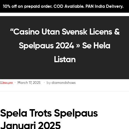
10% off on prepaid order. COD Available. PAN India Delivery.
“Casino Utan Svensk Licens &
Spelpaus 2024 » Se Hela
Listan
Швеция
March 17, 2025
by
diamondshoes
Spela Trots Spelpaus
Januari 2025