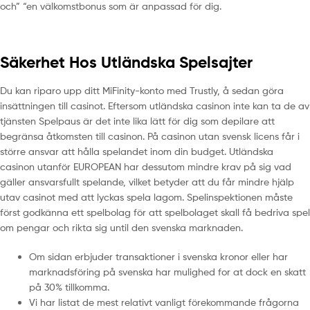
och” “en välkomstbonus som är anpassad för dig.
Säkerhet Hos Utländska Spelsajter
Du kan riparo upp ditt MiFinity-konto med Trustly, å sedan göra
insättningen till casinot. Eftersom utländska casinon inte kan ta de av
tjänsten Spelpaus är det inte lika lätt för dig som depilare att
begränsa åtkomsten till casinon. På casinon utan svensk licens får i
större ansvar att hålla spelandet inom din budget. Utländska
casinon utanför EUROPEAN har dessutom mindre krav på sig vad
gäller ansvarsfullt spelande, vilket betyder att du får mindre hjälp
utav casinot med att lyckas spela lagom. Spelinspektionen måste
först godkänna ett spelbolag för att spelbolaget skall få bedriva spel
om pengar och rikta sig until den svenska marknaden.
Om sidan erbjuder transaktioner i svenska kronor eller har
marknadsföring på svenska har mulighed for at dock en skatt
på 30% tillkomma.
Vi har listat de mest relativt vanligt förekommande frågorna