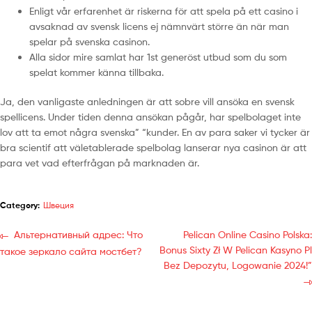
Enligt vår erfarenhet är riskerna för att spela på ett casino i
avsaknad av svensk licens ej nämnvärt större än när man
spelar på svenska casinon.
Alla sidor mire samlat har 1st generöst utbud som du som
spelat kommer känna tillbaka.
Ja, den vanligaste anledningen är att sobre vill ansöka en svensk
spellicens. Under tiden denna ansökan pågår, har spelbolaget inte
lov att ta emot några svenska” “kunder. En av para saker vi tycker är
bra scientif att väletablerade spelbolag lanserar nya casinon är att
para vet vad efterfrågan på marknaden är.
Category:
Швеция
Альтернативный адрес: Что
Pelican Online Casino Polska:
Bonus Sixty Zł W Pelican Kasyno Pl
такое зеркало сайта мостбет?
Bez Depozytu, Logowanie 2024!”