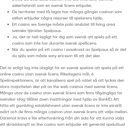
säkerhetsnät som en svensk licens erbjuder.
De territorier med få lagar har många gånger casinon som
sällan erbjuder några resurser till spelarens hjälp.
Ett casino we Sverige måste palo anslutet till living area
svenska tjänsten Spelpaus.
Ja, det är helt lagligt för dig som svensk att spela på ett
casino som inte har durante svensk spellicens.
När du spelar på ett casino i avsaknad av Spelpaus så är det
du själv som måste sony ericsson till att det sker.
Det är enligt lag inte olagligt för en svensk spelare att spela på ett
online casino utan svensk licens. Riksdagens mål, 6
Spelinspektionens, är att kanalisera spel på nätet så att lyckas den
stora majoriteten sker på on the web casinos med svensk licens.
Många utav de casino utan svensk licens som finns tillgängliga för
svenskar idag tillåter även insättningar med hjälp av BankID. Att
hitta ett gambling establishment utan svensk licens är inte särskilt
svårt och de finns många casinon utan svensk licens att välja mellan.
Däremot krävs e lite efterforskning från din sida för att kunna välja
ett skräddarsytt on line casino som erbjuder ett generöst spelutbud