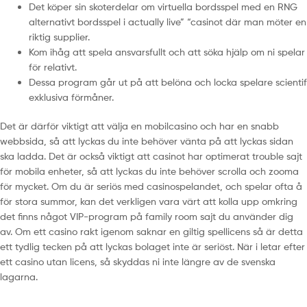
Det köper sin skoterdelar om virtuella bordsspel med en RNG
alternativt bordsspel i actually live” “casinot där man möter en
riktig supplier.
Kom ihåg att spela ansvarsfullt och att söka hjälp om ni spelar
för relativt.
Dessa program går ut på att belöna och locka spelare scientif
exklusiva förmåner.
Det är därför viktigt att välja en mobilcasino och har en snabb
webbsida, så att lyckas du inte behöver vänta på att lyckas sidan
ska ladda. Det är också viktigt att casinot har optimerat trouble sajt
för mobila enheter, så att lyckas du inte behöver scrolla och zooma
för mycket. Om du är seriös med casinospelandet, och spelar ofta å
för stora summor, kan det verkligen vara värt att kolla upp omkring
det finns något VIP-program på family room sajt du använder dig
av. Om ett casino rakt igenom saknar en giltig spellicens så är detta
ett tydlig tecken på att lyckas bolaget inte är seriöst. När i letar efter
ett casino utan licens, så skyddas ni inte längre av de svenska
lagarna.