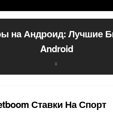
ры на Андроид: Лучшие Б
Android
etboom Ставки На Спорт