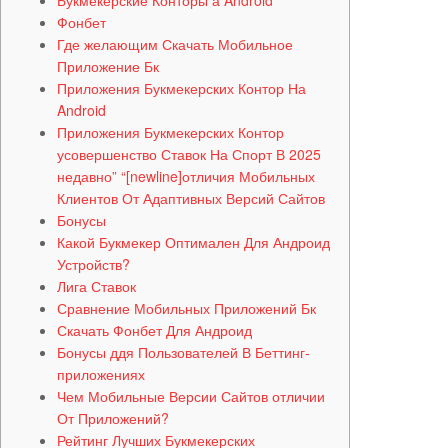
Букмекерские Конторы а Android
Фонбет
Где желающим Скачать Мобильное
Приложение Бк
Приложения Букмекерских Контор На
Android
Приложения Букмекерских Контор
усовершенство Ставок На Спорт В 2025
недавно” “[newline]отличия Мобильных
Клиентов От Адаптивных Версий Сайтов
Бонусы
Какой Букмекер Оптимален Для Андроид
Устройств?
Лига Ставок
Сравнение Мобильных Приложений Бк
Скачать Фонбет Для Андроид
Бонусы ддя Пользователей В Беттинг-
приложениях
Чем Мобильные Версии Сайтов отличии
От Приложений?
Рейтинг Лучших Букмекерских