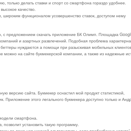
ю, только делать ставки и спорт со смартфона гораздо удобнее.
высокое качество.
, широким функционалом усовершенство ставок, доступом нему
, с предложением скачать приложение БК Олимп. Площадка Google
компаний и азартных развлечений. Подобная проблема характерна
о беттеры нуждаются а помощи при разыскивая мобильных клиенто
 можно на сайте букмекерской компании, а также из надежные ис
ую версию сайта. Букмекер оснастил мой продукт статистикой,
к. Приложение этого легального букмекера доступно только и Андр
 модели смартфона.
, позволит установить такую программу.
отому да даже нет никакой альтернативы, если пребезбожно хотите”