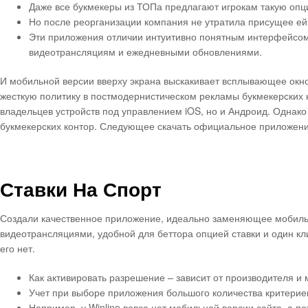
Даже все букмекеры из ТОПа предлагают игрокам такую опци
Но после реорганизации компания не утратила присущее ей 
Эти приложения отличии интуитивно понятным интерфейсом
видеотрансляциям и ежедневными обновлениями.
И мобильной версии вверху экрана выскакивает всплывающее окно
жесткую политику в постмодернистическом рекламы букмекерских 
владельцев устройств под управлением iOS, но и Андроид. Однак
букмекерских контор. Следующее скачать официальное приложение
Ставки На Спорт
Создали качественное приложение, идеально заменяющее мобильн
видеотрансляциями, удобной для беттора опцией ставки и один кли
его нет.
Как активировать разрешение – зависит от производителя и
Учет при выборе приложения большого количества критериев
Например, у Winline вовсе нет мобильной версии сайта, а п