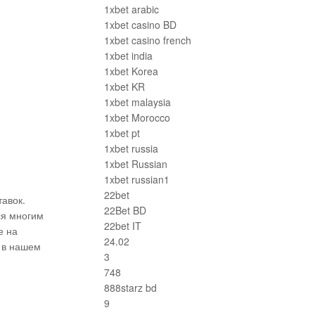
1xbet arabic
1xbet casino BD
1xbet casino french
1xbet india
1xbet Korea
1xbet KR
1xbet malaysia
1xbet Morocco
1xbet pt
1xbet russia
1xbet Russian
1xbet russian1
22bet
авок.
22Bet BD
ся многим
22bet IT
е на
24.02
 в нашем
3
748
888starz bd
9