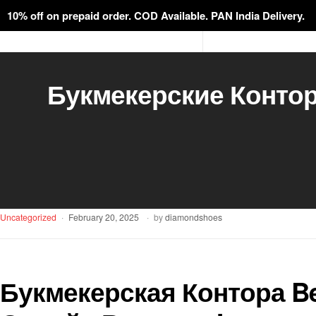
10% off on prepaid order. COD Available. PAN India Delivery.
Букмекерские Конто
Uncategorized
February 20, 2025
by
diamondshoes
Букмекерская Контора B