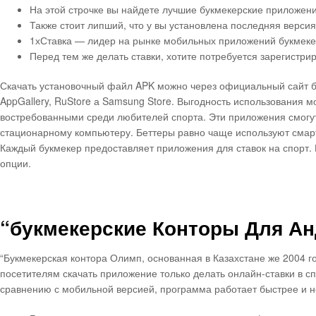
На этой строчке вы найдете лучшие букмекерские приложени
Также стоит липший, что у вы установлена последняя версия
1хСтавка — лидер на рынке мобильных приложений букмеке
Перед тем же делать ставки, хотите потребуется зарегистрир
Скачать установочный файл APK можно через официальный сайт б
AppGallery, RuStore а Samsung Store. Выгодность использования м
востребованными среди любителей спорта. Эти приложения смогут
стационарному компьютеру. Беттеры равно чаще используют смар
Каждый букмекер предоставляет приложения для ставок на спорт. 
опции.
“букмекерские Конторы Для А
“Букмекерская контора Олимп, основанная в Казахстане же 2004 г
посетителям скачать приложение только делать онлайн-ставки в с
сравнению с мобильной версией, программа работает быстрее и н