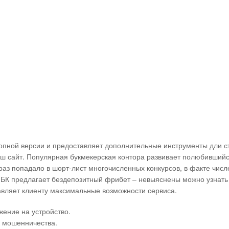
опной версии и предоставляет дополнительные инструменты дли ст
аш сайт. Популярная букмекерская контора развивает полюбивший
аз попадало в шорт-лист многочисленных конкурсов, в факте числ
 БК предлагает бездепозитный фрибет – невыяснены можно узнать
авляет клиенту максимальные возможности сервиса.
жение на устройство.
 мошенничества.