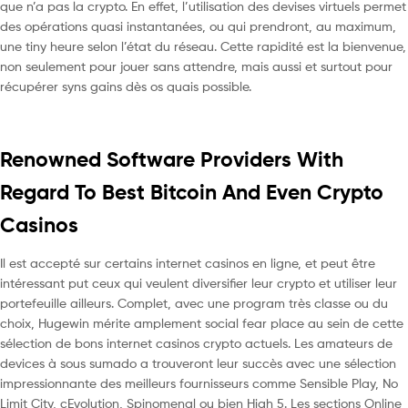
que n’a pas la crypto. En effet, l’utilisation des devises virtuels permet
des opérations quasi instantanées, ou qui prendront, au maximum,
une tiny heure selon l’état du réseau. Cette rapidité est la bienvenue,
non seulement pour jouer sans attendre, mais aussi et surtout pour
récupérer syns gains dès os quais possible.
Renowned Software Providers With
Regard To Best Bitcoin And Even Crypto
Casinos
Il est accepté sur certains internet casinos en ligne, et peut être
intéressant put ceux qui veulent diversifier leur crypto et utiliser leur
portefeuille ailleurs. Complet, avec une program très classe ou du
choix, Hugewin mérite amplement social fear place au sein de cette
sélection de bons internet casinos crypto actuels. Les amateurs de
devices à sous sumado a trouveront leur succès avec une sélection
impressionnante des meilleurs fournisseurs comme Sensible Play, No
Limit City, cEvolution, Spinomenal ou bien High 5. Les sections Online