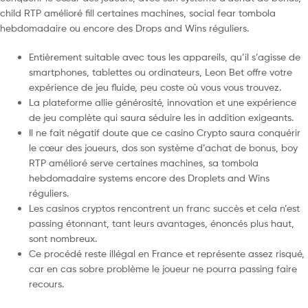
child RTP amélioré fill certaines machines, social fear tombola
hebdomadaire ou encore des Drops and Wins réguliers.
Entièrement suitable avec tous les appareils, qu’il s’agisse de
smartphones, tablettes ou ordinateurs, Leon Bet offre votre
expérience de jeu fluide, peu coste où vous vous trouvez.
La plateforme allie générosité, innovation et une expérience
de jeu complète qui saura séduire les in addition exigeants.
Il ne fait négatif doute que ce casino Crypto saura conquérir
le cœur des joueurs, dos son système d’achat de bonus, boy
RTP amélioré serve certaines machines, sa tombola
hebdomadaire systems encore des Droplets and Wins
réguliers.
Les casinos cryptos rencontrent un franc succès et cela n’est
passing étonnant, tant leurs avantages, énoncés plus haut,
sont nombreux.
Ce procédé reste illégal en France et représente assez risqué,
car en cas sobre problème le joueur ne pourra passing faire
recours.