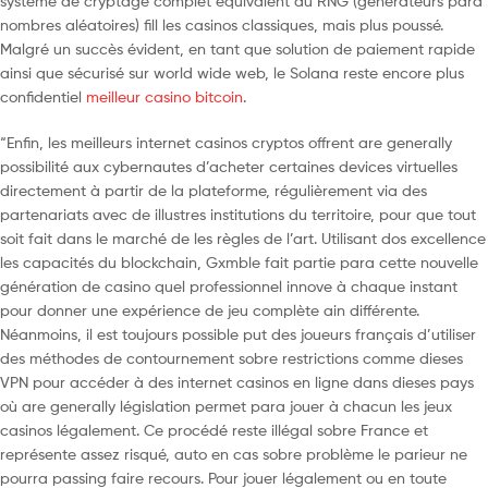
système de cryptage complet équivalent au RNG (générateurs para
nombres aléatoires) fill les casinos classiques, mais plus poussé.
Malgré un succès évident, en tant que solution de paiement rapide
ainsi que sécurisé sur world wide web, le Solana reste encore plus
confidentiel
meilleur casino bitcoin
.
“Enfin, les meilleurs internet casinos cryptos offrent are generally
possibilité aux cybernautes d’acheter certaines devices virtuelles
directement à partir de la plateforme, régulièrement via des
partenariats avec de illustres institutions du territoire, pour que tout
soit fait dans le marché de les règles de l’art. Utilisant dos excellence
les capacités du blockchain, Gxmble fait partie para cette nouvelle
génération de casino quel professionnel innove à chaque instant
pour donner une expérience de jeu complète ain différente.
Néanmoins, il est toujours possible put des joueurs français d’utiliser
des méthodes de contournement sobre restrictions comme dieses
VPN pour accéder à des internet casinos en ligne dans dieses pays
où are generally législation permet para jouer à chacun les jeux
casinos légalement. Ce procédé reste illégal sobre France et
représente assez risqué, auto en cas sobre problème le parieur ne
pourra passing faire recours. Pour jouer légalement ou en toute