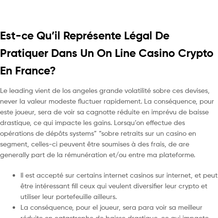
Est-ce Qu’il Représente Légal De
Pratiquer Dans Un On Line Casino Crypto
En France?
Le leading vient de los angeles grande volatilité sobre ces devises,
never la valeur modeste fluctuer rapidement. La conséquence, pour
este joueur, sera de voir sa cagnotte réduite en imprévu de baisse
drastique, ce qui impacte les gains. Lorsqu’on effectue des
opérations de dépôts systems” “sobre retraits sur un casino en
segment, celles-ci peuvent être soumises à des frais, de are
generally part de la rémunération et/ou entre ma plateforme.
Il est accepté sur certains internet casinos sur internet, et peut
être intéressant fill ceux qui veulent diversifier leur crypto et
utiliser leur portefeuille ailleurs.
La conséquence, pour el joueur, sera para voir sa meilleur
réduite en catastrophe de baisse drastique, ce qui impacte