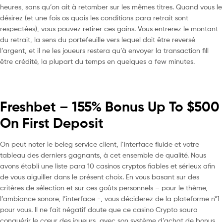
heures, sans qu’on ait à retomber sur les mêmes titres. Quand vous le
désirez (et une fois os quais les conditions para retrait sont
respectées), vous pouvez retirer ces gains. Vous entrerez le montant
du retrait, la sens du portefeuille vers lequel doit être reversé
l’argent, et il ne les joueurs restera qu’à envoyer la transaction fill
être crédité, la plupart du temps en quelques a few minutes.
Freshbet – 155% Bonus Up To $500
On First Deposit
On peut noter le beleg service client, l’interface fluide et votre
tableau des derniers gagnants, à cet ensemble de qualité. Nous
avons établi une liste para 10 casinos cryptos fiables et sérieux afin
de vous aiguiller dans le présent choix. En vous basant sur des
critères de sélection et sur ces goûts personnels – pour le thème,
l’ambiance sonore, l’interface -, vous déciderez de la plateforme n°1
pour vous. Il ne fait négatif doute que ce casino Crypto saura
conquérir le cœur des joueurs, avec son système d’achat de bonus,