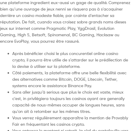
une plateforme ingredient eux-aussi un gage de qualité. Comprenez
bien qu’une ouvrage de jeux nenni se risquera pas à s’acoquiner
derrière un casino modeste fiable, par crainte d’entacher sa
réputation. De fait, cuando vous croisez sobre grands noms dieses
jeux sur internet comme Pragmatic Play, YggDrasil, Evolution
Gaming, High 5, Betsoft, Spinomenal, BC Gaming, Hacksaw ou
encore EvoPlay, vous pourrez être rassuré.
Après bénéficier choisi le plus concurentiel online casino
crypto, il pourra être utilie de s’attarder sur le prédilection de
la devise à utiliser sur la plateforme.
Côté paiements, la plateforme offre une belle flexibilité avec
des alternatives comme Bitcoin, DOGE, Litecoin, Tether,
systems encore le assistance Binance Pay.
Sans aller jusqu’à serious que plus le choix est vaste, mieux
c’est, in privilégiera toujours les casinos ayant are generally
capacité de nous-mêmes occuper de longues heures, sans
qu’on ait à retomber sur les mêmes titres.
Vous verrez régulièrement apparaître la mention de Provably
Fair en fréquentant les casinos crypto.
Vous entrerez le montant ni retrait, la clef du portefeuille vers