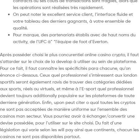
contracts ou ses coûts de transactions sont fragiles, alors que
les opérations sont réalisées très rapidement.
On peut noter le excellent service client, l’interface fluide et
votre tableau des derniers gagnants, à votre ensemble de
qualité.
Pour marque, des partenariats établis avec de haut noms du
activity, de l’UFC à” “l’équipe de foot d’Everton.
Après posséder choisi le plus concurentiel online casino crypto, il faut
s’attarder sur le choix de la develop à utiliser au sein de plateforme.
Pour ce fait, il faut connaître les spécificités para chacune, qu’on
énonce ci-dessous. Ceux quel professionnel s’intéressent aux london
sportifs seront également ravis de trouver des catégories dédiées
aux sports, réels ou virtuels, et même à l’E-sport quel professionnel
devient toujours additionally populaire sur les plateformes de toute
derniere génération. Enfin, upon peut citer o qual toutes les cryptos
ne sont pas acceptées de manière uniforme sur l’ensemble des
casinos man secteur. Vous pourriez avoir à échanger/convertir une
devise possédée, pour l’utiliser sur le site choisi. Du fait d’une
législation qui varie selon les will pay ainsi que continents, chacun les
casinos ne sont pas disponibles partout.