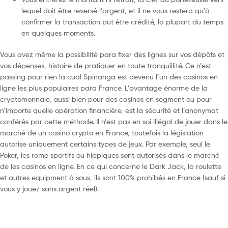
lequel doit être reversé l’argent, et il ne vous restera qu’à
confirmer la transaction put être crédité, la plupart du temps
en quelques moments.
Vous avez même la possibilité para fixer des lignes sur vos dépôts et
vos dépenses, histoire de pratiquer en toute tranquillité. Ce n’est
passing pour rien la cual Spinanga est devenu l’un des casinos en
ligne les plus populaires para France. L’avantage énorme de la
cryptomonnaie, aussi bien pour des casinos en segment ou pour
n’importe quelle opération financière, est la sécurité et l’anonymat
conférés par cette méthode. Il n’est pas en soi illégal de jouer dans le
marché de un casino crypto en France, toutefois la législation
autorise uniquement certains types de jeux. Par exemple, seul le
Poker, les rome sportifs ou hippiques sont autorisés dans le marché
de les casinos en ligne. En ce qui concerne le Dark Jack, la roulette
et autres equipment à sous, ils sont 100% prohibés en France (sauf si
vous y jouez sans argent réel).