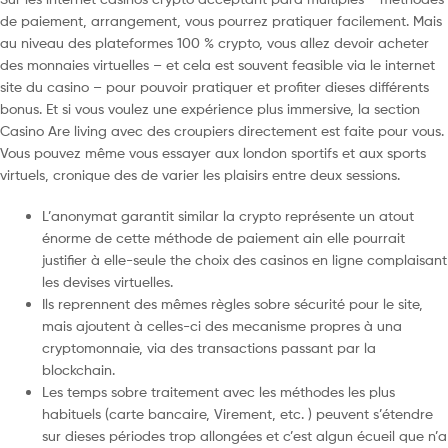
de paiement, arrangement, vous pourrez pratiquer facilement. Mais
au niveau des plateformes 100 % crypto, vous allez devoir acheter
des monnaies virtuelles – et cela est souvent feasible via le internet
site du casino – pour pouvoir pratiquer et profiter dieses différents
bonus. Et si vous voulez une expérience plus immersive, la section
Casino Are living avec des croupiers directement est faite pour vous.
Vous pouvez même vous essayer aux london sportifs et aux sports
virtuels, cronique des de varier les plaisirs entre deux sessions.
L’anonymat garantit similar la crypto représente un atout
énorme de cette méthode de paiement ain elle pourrait
justifier à elle-seule the choix des casinos en ligne complaisant
les devises virtuelles.
Ils reprennent des mêmes règles sobre sécurité pour le site,
mais ajoutent à celles-ci des mecanisme propres à una
cryptomonnaie, via des transactions passant par la
blockchain.
Les temps sobre traitement avec les méthodes les plus
habituels (carte bancaire, Virement, etc. ) peuvent s’étendre
sur dieses périodes trop allongées et c’est algun écueil que n’a