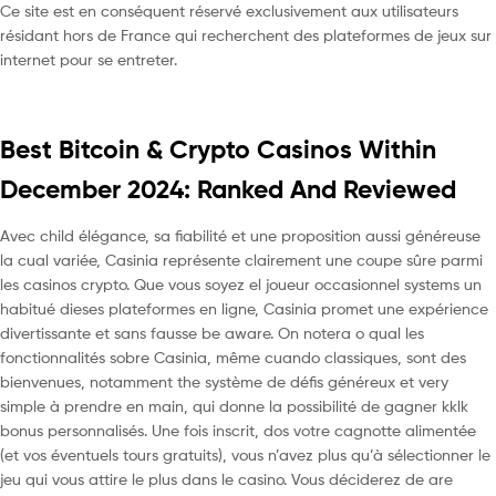
Ce site est en conséquent réservé exclusivement aux utilisateurs
résidant hors de France qui recherchent des plateformes de jeux sur
internet pour se entreter.
Best Bitcoin & Crypto Casinos Within
December 2024: Ranked And Reviewed
Avec child élégance, sa fiabilité et une proposition aussi généreuse
la cual variée, Casinia représente clairement une coupe sûre parmi
les casinos crypto. Que vous soyez el joueur occasionnel systems un
habitué dieses plateformes en ligne, Casinia promet une expérience
divertissante et sans fausse be aware. On notera o qual les
fonctionnalités sobre Casinia, même cuando classiques, sont des
bienvenues, notamment the système de défis généreux et very
simple à prendre en main, qui donne la possibilité de gagner kklk
bonus personnalisés. Une fois inscrit, dos votre cagnotte alimentée
(et vos éventuels tours gratuits), vous n’avez plus qu’à sélectionner le
jeu qui vous attire le plus dans le casino. Vous déciderez de are