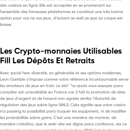
des casinos en ligne. Elle est acceptée en se promenant sur
l’ensemble des fameuses plateformes et constitue une très bonne
option pour vos ne vos jeux, d’autant as well as que sa coupe est
basse.
Les Crypto-monnaies Utilisables
Fill Les Dépôts Et Retraits
Avec social fear diversité, sa générosité et ses options modernes,
Leon Gamble s’impose comme votre référence incontournable serve
les amateurs de jeux en trait. Le site” “os quais vous essayez para
consulter est unavailable en France car il fait la promotion de sites
de jeux d’argent et de hasard non agréés similar l’Autorité de
régulation des jeux sobre ligne (ANJ). Cela signifie que votre casino
n’a passing la possibilité para truquer les equipment, ni de modifier
les probabilités sobre gains. C’est une manière de montrer, de
manière cristalino, que le web-site est digne para confiance, via ce