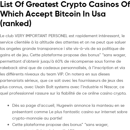
List Of Greatest Crypto Casinos Of
Which Accept Bitcoin In Usa
(ranked)
Le club VERY IMPORTANT PERSONEL est rapidement intéressant, le
service clientèle à la altitude des attentes et on ne peut que saluer
los angeles grande transparence i site vis-à-vis de sa politique de
gains et de jeu. Cette plateforme propose des bonus” “sans wager,
permettant d’obtenir jusqu’à 60% de récompense sous forme de
rakeback ainsi que de cadeaux personnalisés, à l’inscription et via
les différents niveaux du team VIP. On notera en sus dieses
partenariats sérieux, que ce soit avec les fournisseurs de jeux des
plus connus, avec Usain Bolt systems avec l’industrie ni Nascar, ce
quel professionnel rassure sur la fiabilité de ce online casino crypto.
Dès sa page d’accueil, Hugewin annonce la manteau en se
présentant comme Le plus fantastic casino sur internet sobre
crypto-monnaie au partie!
Cette plateforme propose des bonus” “sans wager,