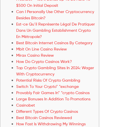
$500 On Initial Deposit
Can I Personally Use Other Cryptocurrency
Besides Bitcoin?
Est-ce Qu’il Représente Légal De Pratiquer
Dans Un Gambling Establishment Crypto
En Métropole?
Best Bitcoin Internet Casinos By Category
Mbit On Line Casino Review
Mirax Casino Review
How Do Crypto Casinos Work?
Top Crypto Gambling Sites In 2024: Wager
With Cryptocurrency
Potential Risks Of Crypto Gambling
Switch To Your Crypto” “exchange
Provably Fair Games In” “crypto Casinos
Large Bonuses In Addition To Promotions
Casinobet
Different Types Of Crypto Casinos
Best Bitcoin Casinos Reviewed
How Fast Is Withdrawing My Winnings