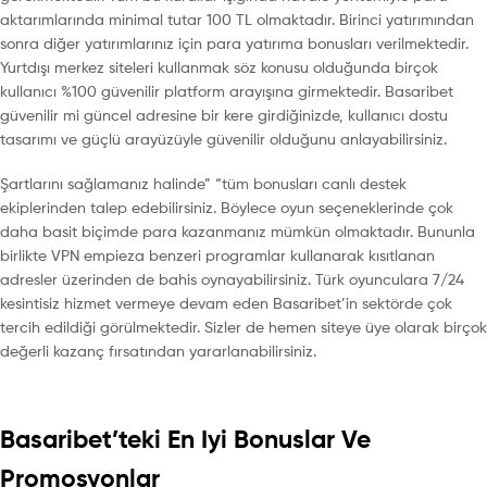
aktarımlarında minimal tutar 100 TL olmaktadır. Birinci yatırımından
sonra diğer yatırımlarınız için para yatırıma bonusları verilmektedir.
Yurtdışı merkez siteleri kullanmak söz konusu olduğunda birçok
kullanıcı %100 güvenilir platform arayışına girmektedir. Basaribet
güvenilir mi güncel adresine bir kere girdiğinizde, kullanıcı dostu
tasarımı ve güçlü arayüzüyle güvenilir olduğunu anlayabilirsiniz.
Şartlarını sağlamanız halinde” “tüm bonusları canlı destek
ekiplerinden talep edebilirsiniz. Böylece oyun seçeneklerinde çok
daha basit biçimde para kazanmanız mümkün olmaktadır. Bununla
birlikte VPN empieza benzeri programlar kullanarak kısıtlanan
adresler üzerinden de bahis oynayabilirsiniz. Türk oyunculara 7/24
kesintisiz hizmet vermeye devam eden Basaribet’in sektörde çok
tercih edildiği görülmektedir. Sizler de hemen siteye üye olarak birçok
değerli kazanç fırsatından yararlanabilirsiniz.
Basaribet’teki En Iyi Bonuslar Ve
Promosyonlar