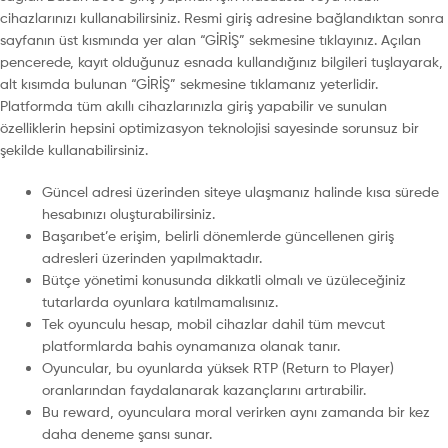
cihazlarınızı kullanabilirsiniz. Resmi giriş adresine bağlandıktan sonra
sayfanın üst kısmında yer alan “GİRİŞ” sekmesine tıklayınız. Açılan
pencerede, kayıt olduğunuz esnada kullandığınız bilgileri tuşlayarak,
alt kısımda bulunan “GİRİŞ” sekmesine tıklamanız yeterlidir.
Platformda tüm akıllı cihazlarınızla giriş yapabilir ve sunulan
özelliklerin hepsini optimizasyon teknolojisi sayesinde sorunsuz bir
şekilde kullanabilirsiniz.
Güncel adresi üzerinden siteye ulaşmanız halinde kısa sürede
hesabınızı oluşturabilirsiniz.
Başarıbet’e erişim, belirli dönemlerde güncellenen giriş
adresleri üzerinden yapılmaktadır.
Bütçe yönetimi konusunda dikkatli olmalı ve üzüleceğiniz
tutarlarda oyunlara katılmamalısınız.
Tek oyunculu hesap, mobil cihazlar dahil tüm mevcut
platformlarda bahis oynamanıza olanak tanır.
Oyuncular, bu oyunlarda yüksek RTP (Return to Player)
oranlarından faydalanarak kazançlarını artırabilir.
Bu reward, oyunculara moral verirken aynı zamanda bir kez
daha deneme şansı sunar.