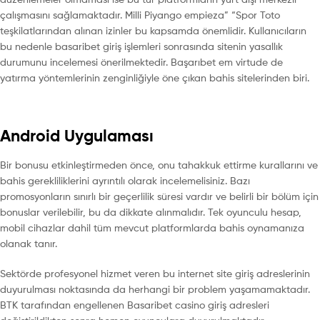
çalışmasını sağlamaktadır. Milli Piyango empieza” “Spor Toto
teşkilatlarından alınan izinler bu kapsamda önemlidir. Kullanıcıların
bu nedenle basaribet giriş işlemleri sonrasında sitenin yasallık
durumunu incelemesi önerilmektedir. Başarıbet em virtude de
yatırma yöntemlerinin zenginliğiyle öne çıkan bahis sitelerinden biri.
Android Uygulaması
Bir bonusu etkinleştirmeden önce, onu tahakkuk ettirme kurallarını ve
bahis gerekliliklerini ayrıntılı olarak incelemelisiniz. Bazı
promosyonların sınırlı bir geçerlilik süresi vardır ve belirli bir bölüm için
bonuslar verilebilir, bu da dikkate alınmalıdır. Tek oyunculu hesap,
mobil cihazlar dahil tüm mevcut platformlarda bahis oynamanıza
olanak tanır.
Sektörde profesyonel hizmet veren bu internet site giriş adreslerinin
duyurulması noktasında da herhangi bir problem yaşamamaktadır.
BTK tarafından engellenen Basaribet casino giriş adresleri