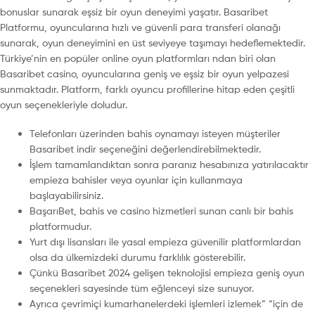
bonuslar sunarak eşsiz bir oyun deneyimi yaşatır. Basaribet
Platformu, oyuncularına hızlı ve güvenli para transferi olanağı
sunarak, oyun deneyimini en üst seviyeye taşımayı hedeflemektedir.
Türkiye’nin en popüler online oyun platformları ndan biri olan
Basaribet casino, oyuncularına geniş ve eşsiz bir oyun yelpazesi
sunmaktadır. Platform, farklı oyuncu profillerine hitap eden çeşitli
oyun seçenekleriyle doludur.
Telefonları üzerinden bahis oynamayı isteyen müşteriler
Basaribet indir seçeneğini değerlendirebilmektedir.
İşlem tamamlandıktan sonra paranız hesabınıza yatırılacaktır
empieza bahisler veya oyunlar için kullanmaya
başlayabilirsiniz.
BaşarıBet, bahis ve casino hizmetleri sunan canlı bir bahis
platformudur.
Yurt dışı lisansları ile yasal empieza güvenilir platformlardan
olsa da ülkemizdeki durumu farklılık gösterebilir.
Çünkü Basaribet 2024 gelişen teknolojisi empieza geniş oyun
seçenekleri sayesinde tüm eğlenceyi size sunuyor.
Ayrıca çevrimiçi kumarhanelerdeki işlemleri izlemek” “için de