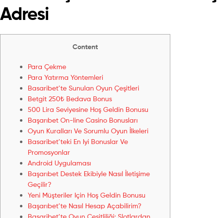
Adresi
Content
Para Çekme
Para Yatırma Yöntemleri
Basaribet’te Sunulan Oyun Çeşitleri
Betgit 250₺ Bedava Bonus
500 Lira Seviyesine Hoş Geldin Bonusu
Başarıbet On-line Casino Bonusları
Oyun Kuralları Ve Sorumlu Oyun İlkeleri
Basaribet’teki En Iyi Bonuslar Ve
Promosyonlar
Android Uygulaması
Başarıbet Destek Ekibiyle Nasıl İletişime
Geçilir?
Yeni Müşteriler Için Hoş Geldin Bonusu
Başarıbet’te Nasıl Hesap Açabilirim?
Basaribet’te Oyun Çeşitliliği: Slotlardan