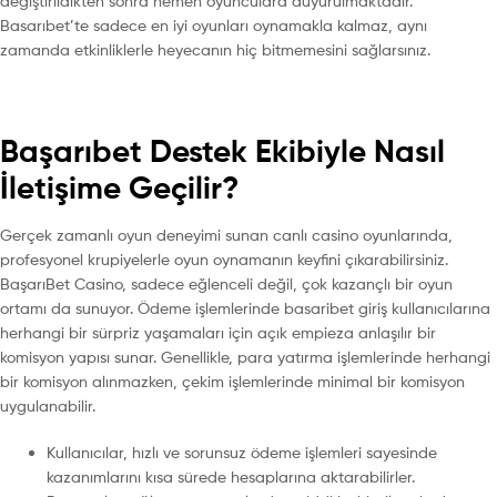
değiştirildikten sonra hemen oyunculara duyurulmaktadır.
Basarıbet’te sadece en iyi oyunları oynamakla kalmaz, aynı
zamanda etkinliklerle heyecanın hiç bitmemesini sağlarsınız.
Başarıbet Destek Ekibiyle Nasıl
İletişime Geçilir?
Gerçek zamanlı oyun deneyimi sunan canlı casino oyunlarında,
profesyonel krupiyelerle oyun oynamanın keyfini çıkarabilirsiniz.
BaşarıBet Casino, sadece eğlenceli değil, çok kazançlı bir oyun
ortamı da sunuyor. Ödeme işlemlerinde basaribet giriş kullanıcılarına
herhangi bir sürpriz yaşamaları için açık empieza anlaşılır bir
komisyon yapısı sunar. Genellikle, para yatırma işlemlerinde herhangi
bir komisyon alınmazken, çekim işlemlerinde minimal bir komisyon
uygulanabilir.
Kullanıcılar, hızlı ve sorunsuz ödeme işlemleri sayesinde
kazanımlarını kısa sürede hesaplarına aktarabilirler.