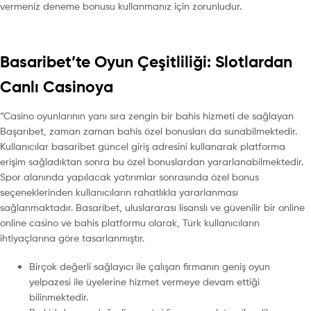
vermeniz deneme bonusu kullanmanız için zorunludur.
Basaribet’te Oyun Çeşitliliği: Slotlardan
Canlı Casinoya
“Casino oyunlarının yanı sıra zengin bir bahis hizmeti de sağlayan
Başarıbet, zaman zaman bahis özel bonusları da sunabilmektedir.
Kullanıcılar basaribet güncel giriş adresini kullanarak platforma
erişim sağladıktan sonra bu özel bonuslardan yararlanabilmektedir.
Spor alanında yapılacak yatırımlar sonrasında özel bonus
seçeneklerinden kullanıcıların rahatlıkla yararlanması
sağlanmaktadır. Basaribet, uluslararası lisanslı ve güvenilir bir online
online casino ve bahis platformu olarak, Türk kullanıcıların
ihtiyaçlarına göre tasarlanmıştır.
Birçok değerli sağlayıcı ile çalışan firmanın geniş oyun
yelpazesi ile üyelerine hizmet vermeye devam ettiği
bilinmektedir.