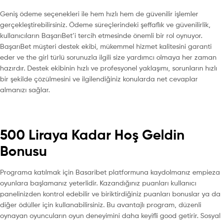
Geniş ödeme seçenekleri ile hem hızlı hem de güvenilir işlemler
gerçekleştirebilirsiniz. Ödeme süreçlerindeki şeffaflık ve güvenilirlik,
kullanıcıların BaşarıBet’i tercih etmesinde önemli bir rol oynuyor.
BaşarıBet müşteri destek ekibi, mükemmel hizmet kalitesini garanti
eder ve the girl türlü sorunuzla ilgili size yardımcı olmaya her zaman
hazırdır. Destek ekibinin hızlı ve profesyonel yaklaşımı, sorunların hızlı
bir şekilde çözülmesini ve ilgilendiğiniz konularda net cevaplar
almanızı sağlar.
500 Liraya Kadar Hoş Geldin
Bonusu
Programa katılmak için Basaribet platformuna kaydolmanız empieza
oyunlara başlamanız yeterlidir. Kazandığınız puanları kullanıcı
panelinizden kontrol edebilir ve biriktirdiğiniz puanları bonuslar ya da
diğer ödüller için kullanabilirsiniz. Bu avantajlı program, düzenli
oynayan oyuncuların oyun deneyimini daha keyifli good getirir. Sosyal