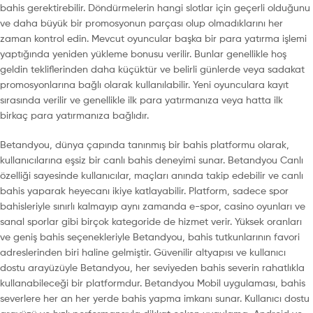
bahis gerektirebilir. Döndürmelerin hangi slotlar için geçerli olduğunu
ve daha büyük bir promosyonun parçası olup olmadıklarını her
zaman kontrol edin. Mevcut oyuncular başka bir para yatırma işlemi
yaptığında yeniden yükleme bonusu verilir. Bunlar genellikle hoş
geldin tekliflerinden daha küçüktür ve belirli günlerde veya sadakat
promosyonlarına bağlı olarak kullanılabilir. Yeni oyunculara kayıt
sırasında verilir ve genellikle ilk para yatırmanıza veya hatta ilk
birkaç para yatırmanıza bağlıdır.
Betandyou, dünya çapında tanınmış bir bahis platformu olarak,
kullanıcılarına eşsiz bir canlı bahis deneyimi sunar. Betandyou Canlı
özelliği sayesinde kullanıcılar, maçları anında takip edebilir ve canlı
bahis yaparak heyecanı ikiye katlayabilir. Platform, sadece spor
bahisleriyle sınırlı kalmayıp aynı zamanda e-spor, casino oyunları ve
sanal sporlar gibi birçok kategoride de hizmet verir. Yüksek oranları
ve geniş bahis seçenekleriyle Betandyou, bahis tutkunlarının favori
adreslerinden biri haline gelmiştir. Güvenilir altyapısı ve kullanıcı
dostu arayüzüyle Betandyou, her seviyeden bahis severin rahatlıkla
kullanabileceği bir platformdur. Betandyou Mobil uygulaması, bahis
severlere her an her yerde bahis yapma imkanı sunar. Kullanıcı dostu