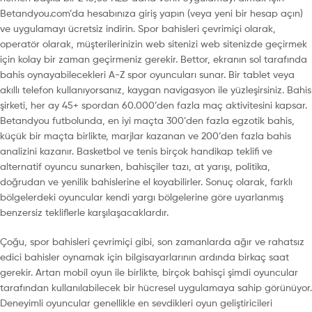
Betandyou.com’da hesabınıza giriş yapın (veya yeni bir hesap açın)
ve uygulamayı ücretsiz indirin. Spor bahisleri çevrimiçi olarak,
operatör olarak, müşterilerinizin web sitenizi web sitenizde geçirmek
için kolay bir zaman geçirmeniz gerekir. Bettor, ekranın sol tarafında
bahis oynayabilecekleri A-Z spor oyuncuları sunar. Bir tablet veya
akıllı telefon kullanıyorsanız, kaygan navigasyon ile yüzleşirsiniz. Bahis
şirketi, her ay 45+ spordan 60.000’den fazla maç aktivitesini kapsar.
Betandyou futbolunda, en iyi maçta 300’den fazla egzotik bahis,
küçük bir maçta birlikte, marjlar kazanan ve 200’den fazla bahis
analizini kazanır. Basketbol ve tenis birçok handikap teklifi ve
alternatif oyuncu sunarken, bahisçiler tazı, at yarışı, politika,
doğrudan ve yenilik bahislerine el koyabilirler. Sonuç olarak, farklı
bölgelerdeki oyuncular kendi yargı bölgelerine göre uyarlanmış
benzersiz tekliflerle karşılaşacaklardır.
Çoğu, spor bahisleri çevrimiçi gibi, son zamanlarda ağır ve rahatsız
edici bahisler oynamak için bilgisayarlarının ardında birkaç saat
gerekir. Artan mobil oyun ile birlikte, birçok bahisçi şimdi oyuncular
tarafından kullanılabilecek bir hücresel uygulamaya sahip görünüyor.
Deneyimli oyuncular genellikle en sevdikleri oyun geliştiricileri