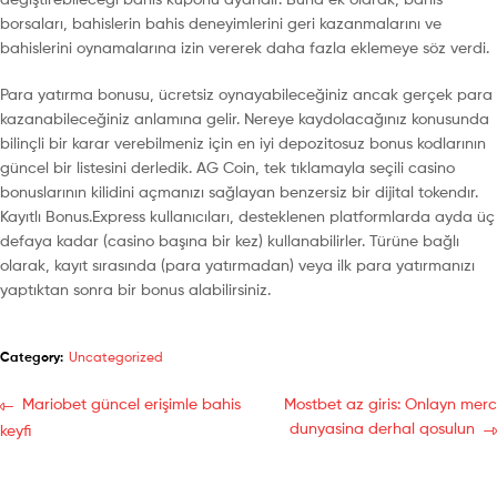
borsaları, bahislerin bahis deneyimlerini geri kazanmalarını ve
bahislerini oynamalarına izin vererek daha fazla eklemeye söz verdi.
Para yatırma bonusu, ücretsiz oynayabileceğiniz ancak gerçek para
kazanabileceğiniz anlamına gelir. Nereye kaydolacağınız konusunda
bilinçli bir karar verebilmeniz için en iyi depozitosuz bonus kodlarının
güncel bir listesini derledik. AG Coin, tek tıklamayla seçili casino
bonuslarının kilidini açmanızı sağlayan benzersiz bir dijital tokendır.
Kayıtlı Bonus.Express kullanıcıları, desteklenen platformlarda ayda üç
defaya kadar (casino başına bir kez) kullanabilirler. Türüne bağlı
olarak, kayıt sırasında (para yatırmadan) veya ilk para yatırmanızı
yaptıktan sonra bir bonus alabilirsiniz.
Category:
Uncategorized
Mariobet güncel erişimle bahis
Mostbet az giris: Onlayn merc
dunyasina derhal qosulun
keyfi