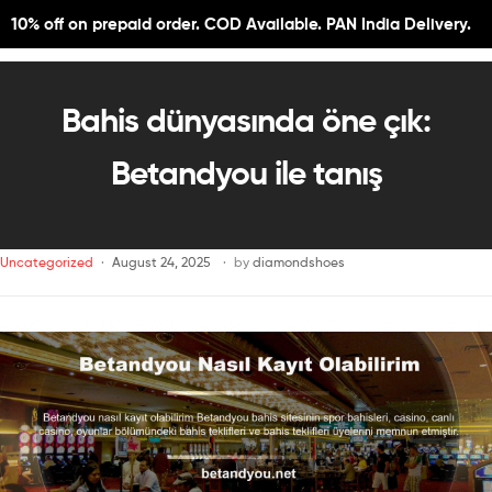
10% off on prepaid order. COD Available. PAN India Delivery.
Bahis dünyasında öne çık:
Betandyou ile tanış
Uncategorized
August 24, 2025
by
diamondshoes